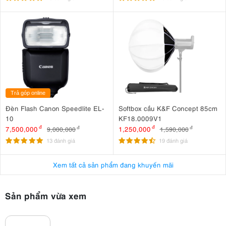
Trả góp online
Đèn Flash Canon Speedlite EL-
Softbox cầu K&F Concept 85cm
10
KF18.0009V1
7,500,000
đ
1,250,000
đ
9,000,000
đ
1,590,000
đ
13 đánh giá
19 đánh giá
Xem tất cả sản phẩm đang khuyến mãi
Sản phẩm vừa xem