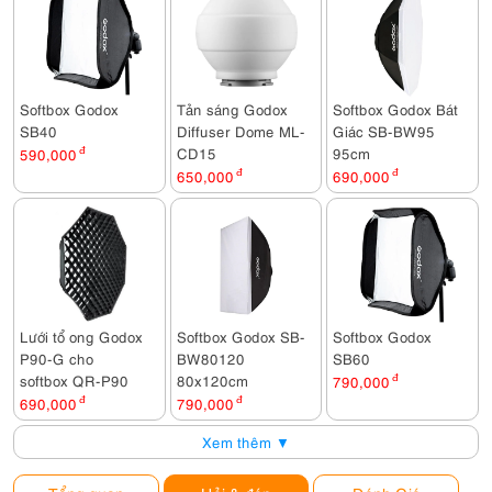
Softbox Godox
Tản sáng Godox
Softbox Godox Bát
SB40
Diffuser Dome ML-
Giác SB-BW95
CD15
95cm
590,000
đ
650,000
đ
690,000
đ
Lưới tổ ong Godox
Softbox Godox SB-
Softbox Godox
P90-G cho
BW80120
SB60
softbox QR-P90
80x120cm
790,000
đ
690,000
đ
790,000
đ
Xem thêm ▼