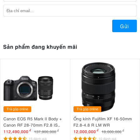
Gửi
Sản phẩm đang khuyến mãi
Trả góp online
Trả góp online
Canon EOS R5 Mark II Body +
Ống kính Fujifilm XF 16-50mm
Canon RF 28-70mm F2.8 IS
F2.8-4.8 R LM WR
STM
112,490,000
đ
12,000,000
đ
137,900,000
đ
18,000,000
đ
15 đánh giá
10 đánh giá