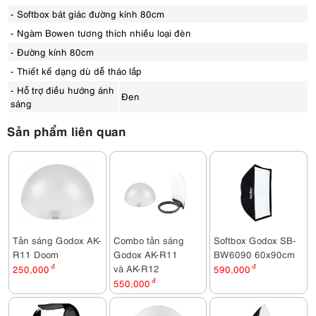
- Softbox bát giác đường kính 80cm
- Ngàm Bowen tương thích nhiều loại đèn
- Đường kính 80cm
- Thiết kế dạng dù dễ tháo lắp
- Hỗ trợ điều hướng ánh
Đen
sáng
Sản phẩm liên quan
Tản sáng Godox AK-
Combo tản sáng
Softbox Godox SB-
R11 Doom
Godox AK-R11
BW6090 60x90cm
và AK-R12
250,000
đ
590,000
đ
550,000
đ