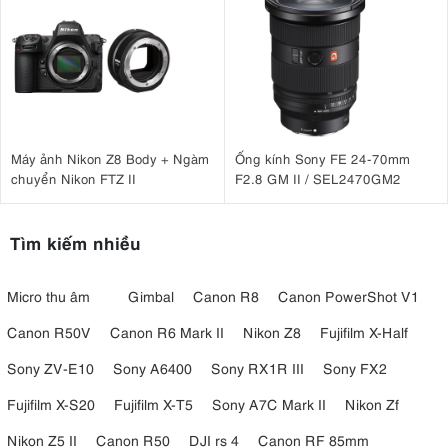
Máy ảnh Nikon Z8 Body + Ngàm
Ống kính Sony FE 24-70mm
chuyển Nikon FTZ II
F2.8 GM II / SEL2470GM2
Tìm kiếm nhiều
Micro thu âm
Gimbal
Canon R8
Canon PowerShot V1
Canon R50V
Canon R6 Mark II
Nikon Z8
Fujifilm X-Half
Sony ZV-E10
Sony A6400
Sony RX1R III
Sony FX2
Fujifilm X-S20
Fujifilm X-T5
Sony A7C Mark II
Nikon Zf
Nikon Z5 II
Canon R50
DJI rs 4
Canon RF 85mm