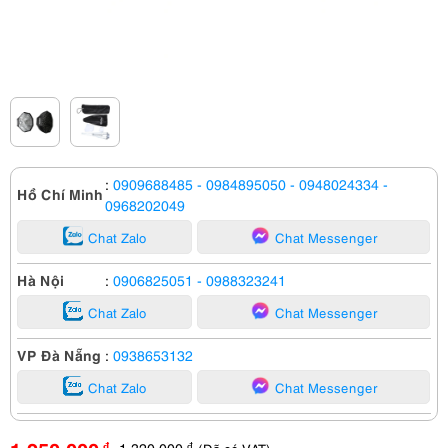
:
0909688485
- 0984895050
- 0948024334
-
Hồ Chí Minh
0968202049
Chat Zalo
Chat Messenger
Hà Nội
:
0906825051
- 0988323241
Chat Zalo
Chat Messenger
VP Đà Nẵng
:
0938653132
Chat Zalo
Chat Messenger
1,320,000
đ
đ