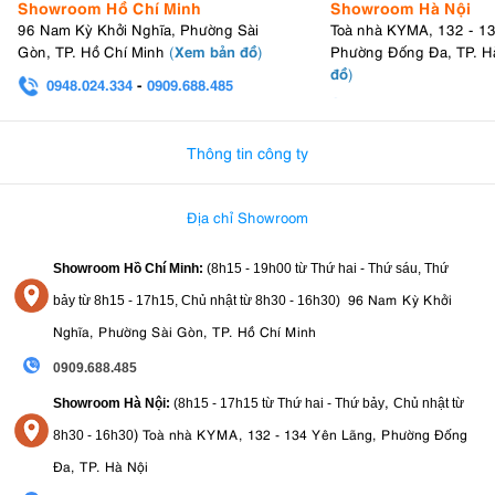
Showroom Hồ Chí Minh
Showroom Hà Nội
96 Nam Kỳ Khởi Nghĩa, Phường Sài
Toà nhà KYMA, 132 - 1
Xem bản đồ
Gòn, TP. Hồ Chí Minh
(
)
Phường Đống Đa, TP. H
đồ
)
0948.024.334
-
0909.688.485
0982.580.303
-
0938
Thông tin công ty
Địa chỉ Showroom
Showroom Hồ Chí Minh:
(8h15 - 19h00 từ
Thứ hai - Thứ sáu, Thứ
96 Nam Kỳ Khởi
bảy từ
8h15 - 17h15,
Chủ nhật từ 8
h30 - 16h30
)
Nghĩa, Phường Sài Gòn, TP. Hồ Chí Minh
0909.688.485
,
Showroom Hà Nội:
(8h15 - 17h15 từ Thứ hai - Thứ bảy
Chủ nhật từ
)
Toà nhà KYMA, 132 - 134 Yên Lãng, Phường Đống
8
h30 - 16h30
Đa, TP. Hà Nội