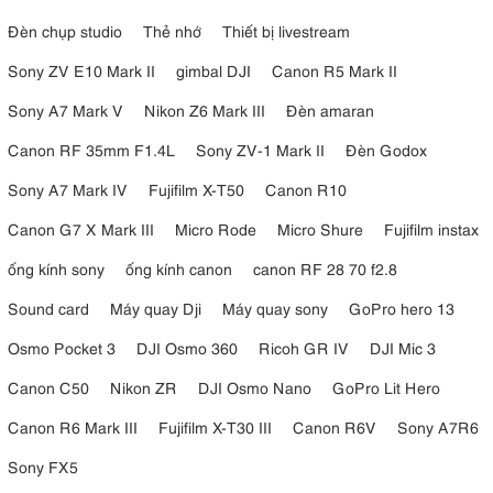
Đèn chụp studio
Thẻ nhớ
Thiết bị livestream
Sony ZV E10 Mark II
gimbal DJI
Canon R5 Mark II
Sony A7 Mark V
Nikon Z6 Mark III
Đèn amaran
Canon RF 35mm F1.4L
Sony ZV-1 Mark II
Đèn Godox
Sony A7 Mark IV
Fujifilm X-T50
Canon R10
Canon G7 X Mark III
Micro Rode
Micro Shure
Fujifilm instax
ống kính sony
ống kính canon
canon RF 28 70 f2.8
Sound card
Máy quay Dji
Máy quay sony
GoPro hero 13
Osmo Pocket 3
DJI Osmo 360
Ricoh GR IV
DJI Mic 3
Canon C50
Nikon ZR
DJI Osmo Nano
GoPro Lit Hero
Canon R6 Mark III
Fujifilm X-T30 III
Canon R6V
Sony A7R6
Sony FX5