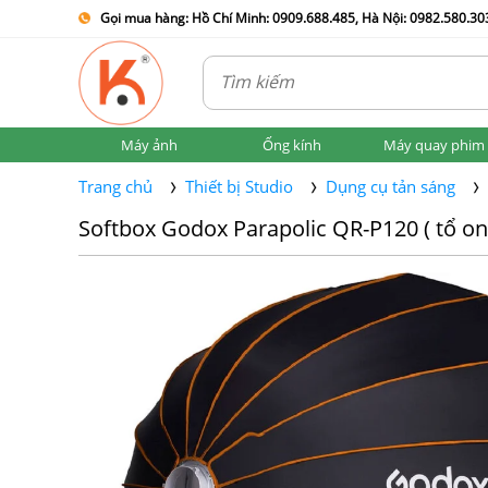
Gọi mua hàng: Hồ Chí Minh: 0909.688.485, Hà Nội: 0982.580.303
Máy ảnh
Ống kính
Máy quay phim
Trang chủ
Thiết bị Studio
Dụng cụ tản sáng
Softbox Godox Parapolic QR-P120 ( tổ on