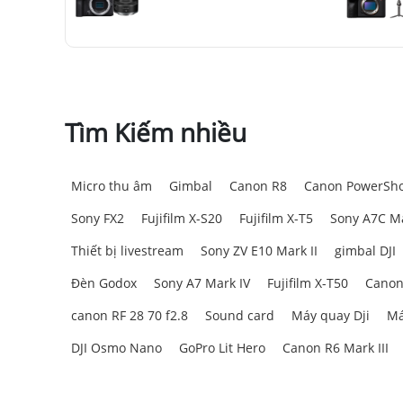
Tìm Kiếm nhiều
Micro thu âm
Gimbal
Canon R8
Canon PowerSho
Sony FX2
Fujifilm X-S20
Fujifilm X-T5
Sony A7C Ma
Thiết bị livestream
Sony ZV E10 Mark II
gimbal DJI
Đèn Godox
Sony A7 Mark IV
Fujifilm X-T50
Canon
canon RF 28 70 f2.8
Sound card
Máy quay Dji
Má
DJI Osmo Nano
GoPro Lit Hero
Canon R6 Mark III