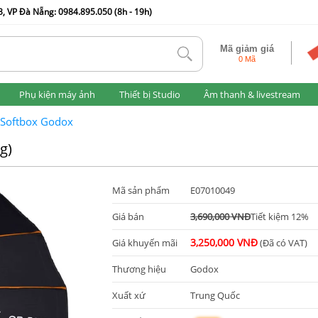
, VP Đà Nẵng: 0984.895.050 (8h - 19h)
Mã giảm giá
tlk
0 Mã
Phụ kiện máy ảnh
Thiết bị Studio
Âm thanh & livestream
Softbox Godox
g)
Mã sản phẩm
E07010049
Giá bán
3,690,000 VNĐ
Tiết kiệm 12%
3,250,000 VNĐ
Giá khuyến mãi
(Đã có VAT)
Thương hiệu
Godox
Xuất xứ
Trung Quốc