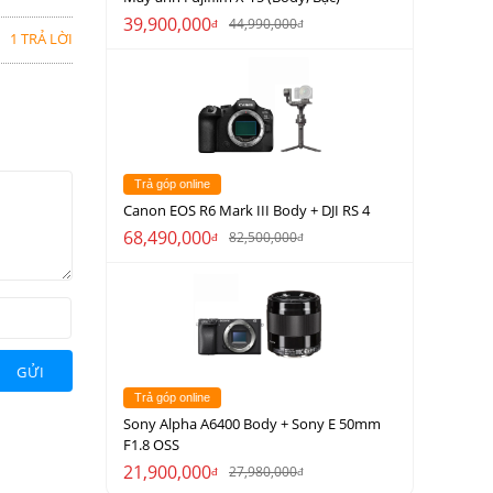
39,900,000
44,990,000
đ
đ
1 TRẢ LỜI
Trả góp online
Canon EOS R6 Mark III Body + DJI RS 4
68,490,000
82,500,000
đ
đ
GỬI
Trả góp online
Sony Alpha A6400 Body + Sony E 50mm
F1.8 OSS
21,900,000
27,980,000
đ
đ