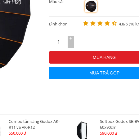
Màu sắc
m
Bình chọn
4.8/5 (18 l
+
-
MUA HÀNG
MUA TRẢ GÓP
Combo tản sáng Godox AK-
Softbox Godox SB-B
R11 và AK-R12
60x90cm
550,000
590,000
đ
đ