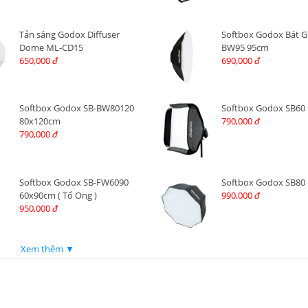
Tản sáng Godox Diffuser
Softbox Godox Bát Gi
Dome ML-CD15
BW95 95cm
650,000
690,000
đ
đ
Softbox Godox SB-BW80120
Softbox Godox SB60
80x120cm
790,000
đ
790,000
đ
Softbox Godox SB-FW6090
Softbox Godox SB80
60x90cm ( Tổ Ong )
990,000
đ
950,000
đ
Xem thêm ▼