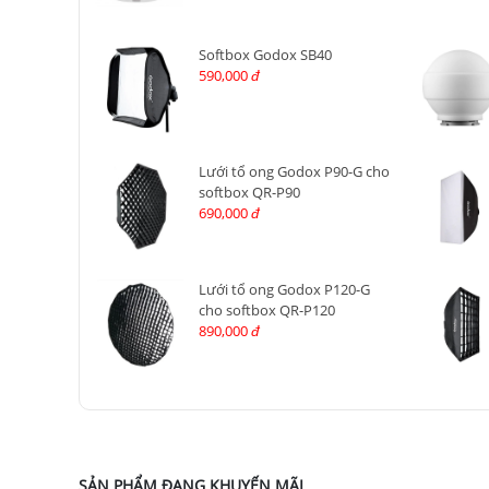
Softbox Godox SB40
590,000
đ
Lưới tổ ong Godox P90-G cho
softbox QR-P90
690,000
đ
Lưới tổ ong Godox P120-G
cho softbox QR-P120
890,000
đ
SẢN PHẨM ĐANG KHUYẾN MÃI