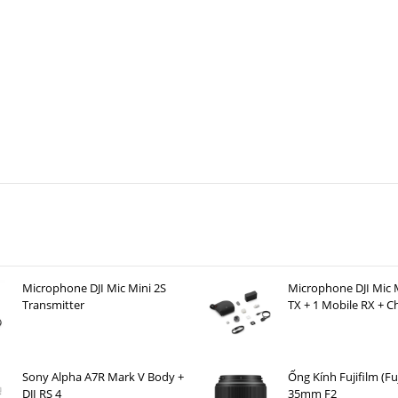
Microphone DJI Mic Mini 2S
Microphone DJI Mic M
Transmitter
TX + 1 Mobile RX + C
Case )
Sony Alpha A7R Mark V Body +
Ống Kính Fujifilm (Fu
DJI RS 4
35mm F2