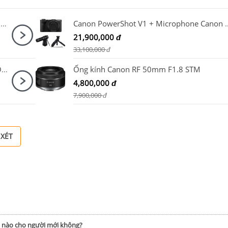
Ống Kính Fujifilm (Fujinon) XF16mm F2.8 R WR Đen
Canon PowerShot V1 + Microphone Canon 
21,900,000
đ
33,100,000
đ
Ống kính Sony FE 200-600mm F5.6-6.3 G OSS / SEL200600G
Ống kính Canon RF 50mm F1.8 STM
4,800,000
đ
7,900,000
đ
 XÉT
h nào cho người mới không?