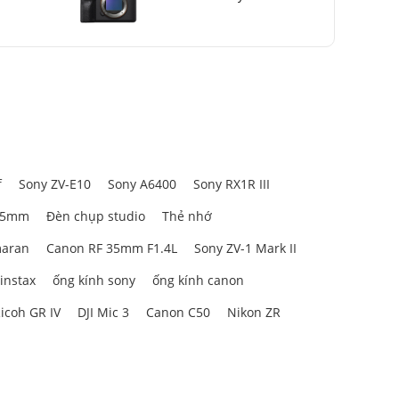
f
Sony ZV-E10
Sony A6400
Sony RX1R III
85mm
Đèn chụp studio
Thẻ nhớ
aran
Canon RF 35mm F1.4L
Sony ZV-1 Mark II
 instax
ống kính sony
ống kính canon
icoh GR IV
DJI Mic 3
Canon C50
Nikon ZR