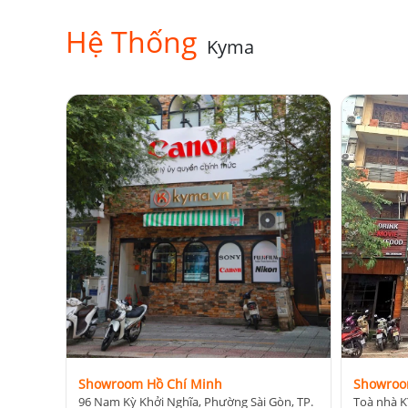
Hệ Thống
Kyma
Showroom Hồ Chí Minh
Showroo
96 Nam Kỳ Khởi Nghĩa, Phường Sài Gòn, TP.
Toà nhà K