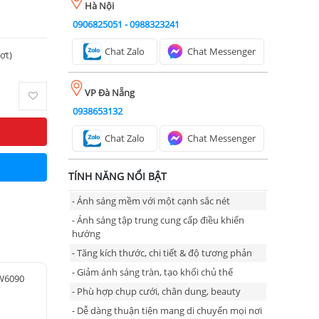
Hà Nội
0906825051
-
0988323241
Chat Zalo
Chat Messenger
ượt)
VP Đà Nẵng
0938653132
Chat Zalo
Chat Messenger
TÍNH NĂNG NỔI BẬT
- Ánh sáng mềm với một cạnh sắc nét
- Ánh sáng tập trung cung cấp điều khiển
hướng
- Tăng kích thước, chi tiết & độ tương phản
- Giảm ánh sáng tràn, tạo khối chủ thể
W6090
- Phù hợp chụp cưới, chân dung, beauty
- Dễ dàng thuận tiện mang di chuyển mọi nơi