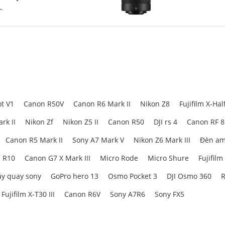
t V1
Canon R50V
Canon R6 Mark II
Nikon Z8
Fujifilm X-Hal
rk II
Nikon Zf
Nikon Z5 II
Canon R50
DJI rs 4
Canon RF 
Canon R5 Mark II
Sony A7 Mark V
Nikon Z6 Mark III
Đèn am
 R10
Canon G7 X Mark III
Micro Rode
Micro Shure
Fujifilm
y quay sony
GoPro hero 13
Osmo Pocket 3
DJI Osmo 360
R
Fujifilm X-T30 III
Canon R6V
Sony A7R6
Sony FX5