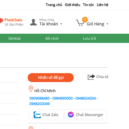
Trang chủ
Giới thiệu
Tin tức
Liên hệ
0
FlashSale
Đăng nhập
Tài khoản
Giỏ Hàng
28 Sản Phẩm
Gimbal
Đồ chơi
Lưu trữ
Chia sẻ
Nhấn số để gọi
Hồ Chí Minh
0909688485
-
0984895050
-
0948024334
-
0968202049
Chat Zalo
Chat Messenger