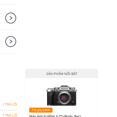
DM-E100 + Báng tay cầm Canon HG-100TBR
SẢN PHẨM NỔI BẬT
1 TRẢ LỜI
Trả góp online
1 TRẢ LỜI
Máy ảnh Fujifilm X-T5 (Body, Bạc)