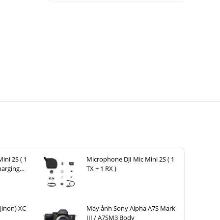
ini 2S ( 1
Microphone DJI Mic Mini 2S ( 1
harging
TX + 1 RX )
jinon) XC
Máy ảnh Sony Alpha A7S Mark
III / A7SM3 Body