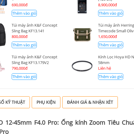
690,000đ
8,900,000đ
Thêm vào giỏ
Thêm vào giỏ
Túi máy ảnh K&F Concept
Túi máy ảnh Herrin
Sling Bag KF13.141
Timecode Small Oli
800,000đ
1,650,000đ
Thêm vào giỏ
Thêm vào giỏ
Túi máy ảnh K&F Concept
Kính Lọc Hoya HD 
Sling Bag KF13.179V2
58mm
790,000đ
Liên hệ
Thêm vào giỏ
Thêm vào giỏ
Ố KỸ THUẬT
PHỤ KIỆN
ĐÁNH GIÁ & NHẬN XÉT
ED 12-45mm F4.0 Pro: Ống kính Zoom Tiêu Ch
 Pro