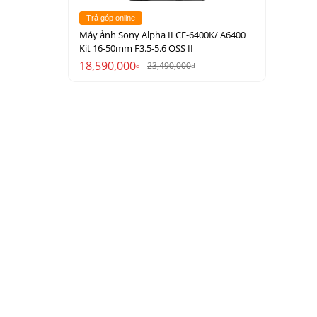
Trả góp online
Máy ảnh Sony Alpha ILCE-6400K/ A6400
Kit 16-50mm F3.5-5.6 OSS II
18,590,000
23,490,000
đ
đ
và chụp ảnh
ang sai, lóa