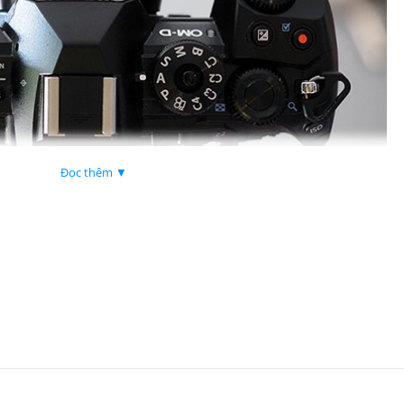
Đọc thêm ▼
System M.Zuiko Digital ED 12-45mm F4.0 Pro
 24-90mm)
– Lý tưởng cho việc chụp ảnh du lịch, chân dung, phong cảnh 
oom
– Đảm bảo độ phơi sáng nhất quán cho ảnh tĩnh và video.
à ống kính zoom tiêu chuẩn có khẩu độ cố định nhẹ nhất thế giới.
cầu và lớp phủ Zero (Zuiko Extra-low Reflection Optical) giúp giảm thiểu qu