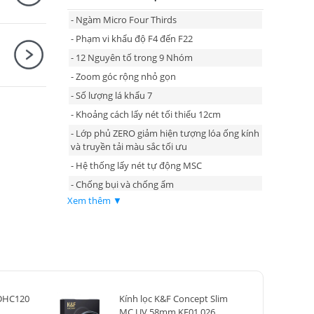
- Ngàm Micro Four Thirds
- Phạm vi khẩu độ F4 đến F22
- 12 Nguyên tố trong 9 Nhóm
- Zoom góc rộng nhỏ gọn
- Số lượng lá khẩu 7
- Khoảng cách lấy nét tối thiểu 12cm
- Lớp phủ ZERO giảm hiện tượng lóa ống kính
và truyền tải màu sắc tối ưu
- Hệ thống lấy nét tự động MSC
- Chống bụi và chống ẩm
Xem thêm ▼
 DHC120
Kính lọc K&F Concept Slim
MC UV 58mm KF01.026