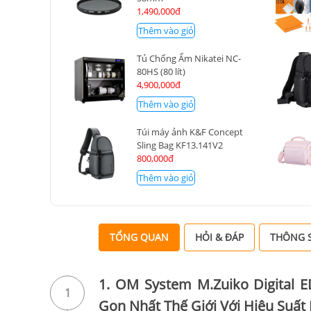
1,490,000đ
Thêm vào giỏ
Tủ Chống Ẩm Nikatei NC-
80HS (80 lít)
4,900,000đ
Thêm vào giỏ
Túi máy ảnh K&F Concept
Sling Bag KF13.141V2
800,000đ
Thêm vào giỏ
TỔNG QUAN
HỎI & ĐÁP
THÔNG S
1. OM System M.Zuiko Digital 
1
Gọn Nhất Thế Giới Với Hiệu Suất