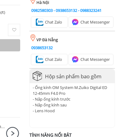
Hà Nội
0982580303
-
0938653132
-
0988323241
ượt)
Chat Zalo
Chat Messenger
VP Đà Nẵng
0938653132
Chat Zalo
Chat Messenger
Hộp sản phẩm bao gồm
- Ống kính OM System M.Zuiko Digital ED
12-45mm F4.0 Pro
- Nắp ống kính trước
- Nắp ống kính sau
- Lens Hood
Canon EOS R6 Mark II Body + Canon RF 85mm F2 Macro IS STM
TÍNH NĂNG NỔI BẬT