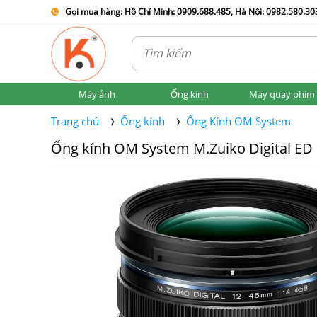
Gọi mua hàng: Hồ Chí Minh: 0909.688.485, Hà Nội: 0982.580.303
Máy ảnh
Ống kính
Máy quay phim
Trang chủ
Ống kính
Ống Kính OM System
Ống kính OM System M.Zuiko Digital ED