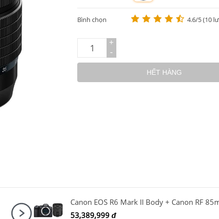
m
Bình chọn
4.6/5 (10 l
+
-
HẾT HÀNG
53,389,999
đ