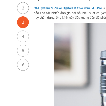
2
OM System M.Zuiko Digital ED 12-45mm F4.0 Pro
là
hảo cho các nhiếp ảnh gia đòi hỏi hiệu suất chu
hay chân dung, ống kính này đều mang đến độ phân 
3
4
5
6