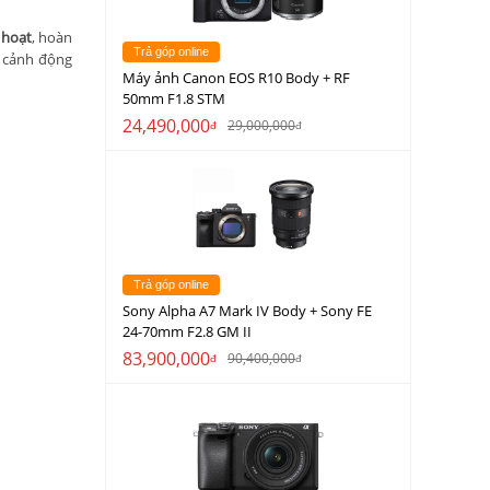
 hoạt
, hoàn
Trả góp online
n cảnh động
Máy ảnh Canon EOS R10 Body + RF
50mm F1.8 STM
24,490,000
29,000,000
đ
đ
Trả góp online
Sony Alpha A7 Mark IV Body + Sony FE
24-70mm F2.8 GM II
83,900,000
90,400,000
đ
đ