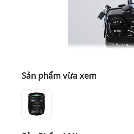
Sản phẩm vừa xem
2. Các Tính Năng Chính Của OM 
Tiêu cự 12-45mm (tương đương full-frame
hàng ngày.
Khẩu độ cố định f/4 trên toàn bộ phạm vi z
Siêu nhỏ gọn và nhẹ
– Chỉ nặng 254 g, đây l
Thiết kế quang học tiên tiến
– Thấu kính phi 
sáng và bóng mờ.