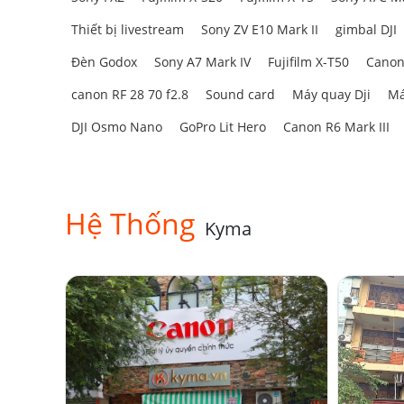
Thiết bị livestream
Sony ZV E10 Mark II
gimbal DJI
Đèn Godox
Sony A7 Mark IV
Fujifilm X-T50
Canon
canon RF 28 70 f2.8
Sound card
Máy quay Dji
Má
DJI Osmo Nano
GoPro Lit Hero
Canon R6 Mark III
Hệ Thống
Kyma
3.2. Khẩu độ F4 không đổi
Ống kính có
khẩu độ tối đa F4 cố địn
h trong suốt d
là khẩu độ cực lớn, nó là một sự đánh đổi hợp lý đ
3.3. Hiệu suất quang học đặc biệt
Được thiết kế để mang lại độ rõ nét và độ chính xá
phi cầu, một thấu kính DSA, hai thấu kính ED và ba t