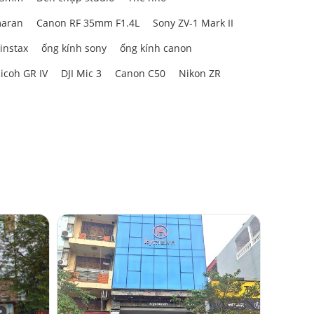
aran
Canon RF 35mm F1.4L
Sony ZV-1 Mark II
 instax
ống kính sony
ống kính canon
icoh GR IV
DJI Mic 3
Canon C50
Nikon ZR
 không phải
i thấu kính
ai, méo hình