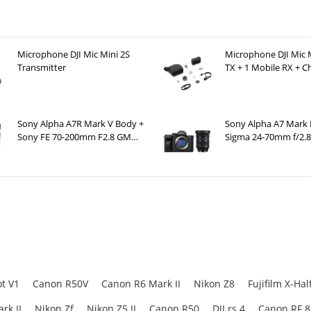
g đại tối đa 0,25x (tương đương 0,5x trên máy ảnh full-frame) và khoảng c
p.
y nét êm ái, mượt mà và tốc độ cao, hoàn hảo cho quay video và chụp ản
Microphone DJI Mic Mini 2S
Microphone DJI Mic M
hống nước bắn và chống đóng băng để sử dụng trong điều kiện khắc nghiệt.
Transmitter
TX + 1 Mobile RX + C
Case )
 12-45mm F4.0 Pro – Đánh Giá Chi Tiết
Sony Alpha A7R Mark V Body +
Sony Alpha A7 Mark 
Sony FE 70-200mm F2.8 GM
Sigma 24-70mm f/2.8
stem M.Zuiko Digital ED 12-45mm F4.0 Pro là
ống kính
zoom khẩu độ khô
OSS II
Art
g hoàn hảo trên các thân máy MFT, mang lại cảm giác nhẹ nhàng, dễ mang t
t V1
Canon R50V
Canon R6 Mark II
Nikon Z8
Fujifilm X-Hal
rk II
Nikon Zf
Nikon Z5 II
Canon R50
DJI rs 4
Canon RF 