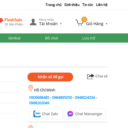
Trang chủ
Giới thiệu
Tin tức
Liên hệ
0
FlashSale
Đăng nhập
Tài khoản
Giỏ Hàng
26 Sản Phẩm
Gimbal
Đồ chơi
Lưu trữ
Chia sẻ
Nhấn số để gọi
Hồ Chí Minh
0909688485
-
0984895050
-
0948024334
-
0968202049
Chat Zalo
Chat Messenger