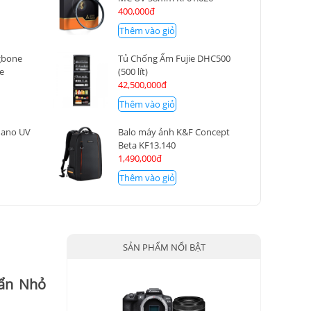
400,000đ
Thêm vào giỏ
gbone
Tủ Chống Ẩm Fujie DHC500
ve
(500 lít)
42,500,000đ
Thêm vào giỏ
Nano UV
Balo máy ảnh K&F Concept
Beta KF13.140
1,490,000đ
Thêm vào giỏ
SẢN PHẨM NỔI BẬT
uẩn Nhỏ