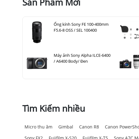
Sản Phẩm Mới
Khả năng chụp cận cảnh tuyệt vời
– Độ phón
tối thiểu chỉ 12cm để chụp cận cảnh tuyệt đẹ
Tự động lấy nét MSC
– Mang lại khả năng lấ
nhanh.
Ống kính Sony FE 100-400mm
Khả năng chống chịu thời tiết
– Chống bụi, c
F5.6-8 OSS / SEL 100400
3. OM System M.Zuiko Digital ED
3.1. Tính di động tuyệt vời
Máy ảnh Sony Alpha ILCE-6400
/ A6400 Body/ Đen
Với
trọng lượng chỉ 254g
và
chiều dài 70mm,
OM Sy
nhất và nhẹ nhất thế giới. Nó đạt được sự cân bằn
mà không gây mỏi.
Tìm Kiếm nhiều
Micro thu âm
Gimbal
Canon R8
Canon PowerSho
Sony FX2
Fujifilm X-S20
Fujifilm X-T5
Sony A7C Ma