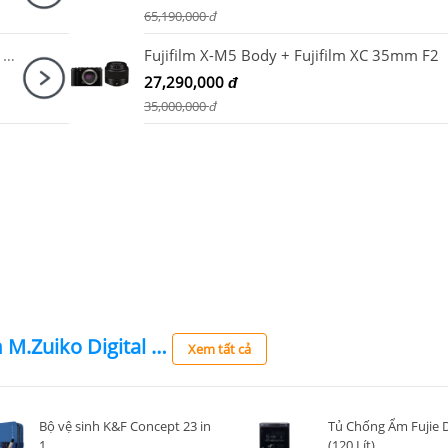
65,190,000
đ
Máy ảnh Canon EOS R50 (Kit RF-S18-45mm F4.5-6.3 IS STM Trắng)
Fujifilm X-M5 Body + Fujifilm XC 35mm F2
27,290,000
đ
35,000,000
đ
Ống kính OM System M.Zuiko Digital ED 12-45mm F4.0 Pro
Xem tất cả
Bộ vệ sinh K&F Concept 23 in
Tủ Chống Ẩm Fujie
1
(120 Lít)