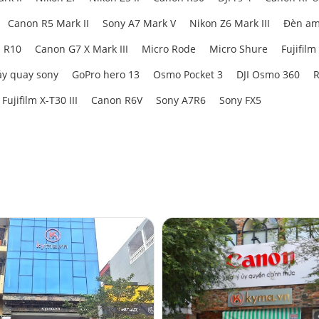
Canon R5 Mark II
Sony A7 Mark V
Nikon Z6 Mark III
Đèn am
 R10
Canon G7 X Mark III
Micro Rode
Micro Shure
Fujifilm
y quay sony
GoPro hero 13
Osmo Pocket 3
DJI Osmo 360
R
Fujifilm X-T30 III
Canon R6V
Sony A7R6
Sony FX5
ải zoom giúp duy trì độ phơi sáng nhất quán khi thay đổi tiêu cự. Mặc dù F4
ể có được kích thước nhỏ gọn và hiệu suất quang học sắc nét.
c màu sắc, ống kính này sở hữu
12 thấu kính chia thành 9 nhóm
, bao gồm ha
hấu kính HR. Kết hợp lại, các thấu kính này giúp triệt tiêu hiện tượng cầu s