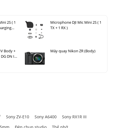
ách lấy nét
h hành động
ini 2S ( 1
Microphone DJI Mic Mini 2S ( 1
harging
TX + 1 RX )
IV Body +
Máy quay Nikon ZR (Body)
 DG DN II
ng đổi nhỏ
heo cả ngày
f
Sony ZV-E10
Sony A6400
Sony RX1R III
85mm
Đèn chụp studio
Thẻ nhớ