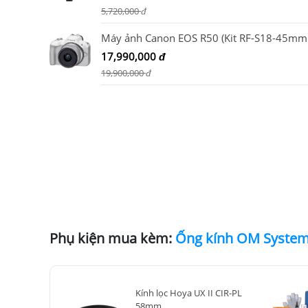
5,720,000
đ
17,990,000
đ
19,900,000
đ
Phụ kiện mua kèm:
Kính lọc Hoya UX II CIR-PL
58mm