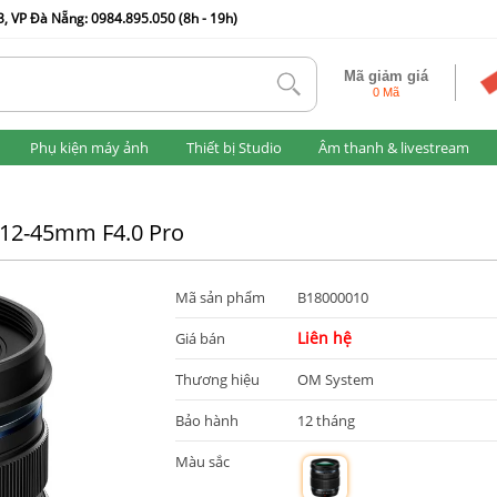
, VP Đà Nẵng: 0984.895.050 (8h - 19h)
Mã giảm giá
tlk
0 Mã
Phụ kiện máy ảnh
Thiết bị Studio
Âm thanh & livestream
 12-45mm F4.0 Pro
Mã sản phẩm
B18000010
Liên hệ
Giá bán
Thương hiệu
OM System
Bảo hành
12 tháng
Màu sắc