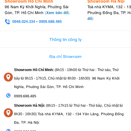
Showroom Hồ Chí Minh
Showroom Hà Nội
96 Nam Kỳ Khởi Nghĩa, Phường Sài
Toà nhà KYMA, 132 - 1
Xem bản đồ
Gòn, TP. Hồ Chí Minh
(
)
Phường Đống Đa, TP. H
đồ
)
0948.024.334
-
0909.688.485
0982.580.303
-
0938
Thông tin công ty
Địa chỉ Showroom
Showroom Hồ Chí Minh:
(8h15 - 19h00 từ
Thứ hai - Thứ sáu, Thứ
96 Nam Kỳ Khởi
bảy từ
8h15 - 17h15,
Chủ nhật từ 8
h30 - 16h30
)
Nghĩa, Phường Sài Gòn, TP. Hồ Chí Minh
0909.688.485
,
Showroom Hà Nội:
(8h15 - 17h15 từ Thứ hai - Thứ bảy
Chủ nhật từ
)
Toà nhà KYMA, 132 - 134 Yên Lãng, Phường Đống
8
h30 - 16h30
Đa, TP. Hà Nội