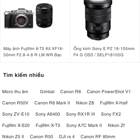
Máy ảnh Fujifilm X-T5 Kit XF16-
Ống kính Sony E PZ 18-105mm
50mm F2.8-4.8 R LM WR Bạc
F4 G OSS / SELP18105G
Tìm kiếm nhiều
Micro thu âm
Gimbal
Canon R8
Canon PowerShot V1
Canon R50V
Canon R6 Mark II
Nikon Z8
Fujifilm X-Half
Sony ZV-E10
Sony A6400
Sony RX1R III
Sony FX2
Fujifilm X-S20
Fujifilm X-T5
Sony A7C Mark II
Nikon Zf
Nikon Z5 II
Canon R50
DJI rs 4
Canon RF 85mm