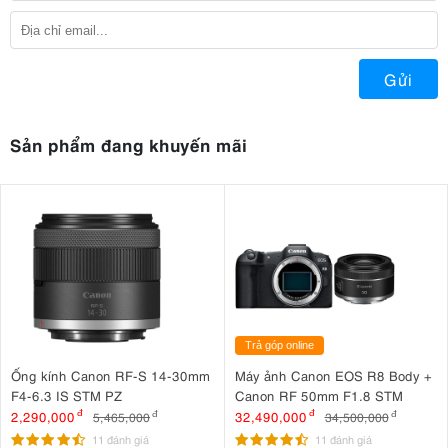
Gửi
Sản phẩm đang khuyến mãi
Trả góp online
Ống kính Canon RF-S 14-30mm
Máy ảnh Canon EOS R8 Body +
F4-6.3 IS STM PZ
Canon RF 50mm F1.8 STM
2,290,000
đ
32,490,000
đ
5,465,000
đ
34,500,000
đ
11 đánh giá
11 đánh giá