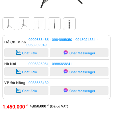
:
0909688485
- 0984895050
- 0948024334
-
Hồ Chí Minh
0968202049
Chat Zalo
Chat Messenger
Hà Nội
:
0906825051
- 0988323241
Chat Zalo
Chat Messenger
VP Đà Nẵng
:
0938653132
Chat Zalo
Chat Messenger
1,450,000
1,850,000
(Đã có VAT)
đ
đ