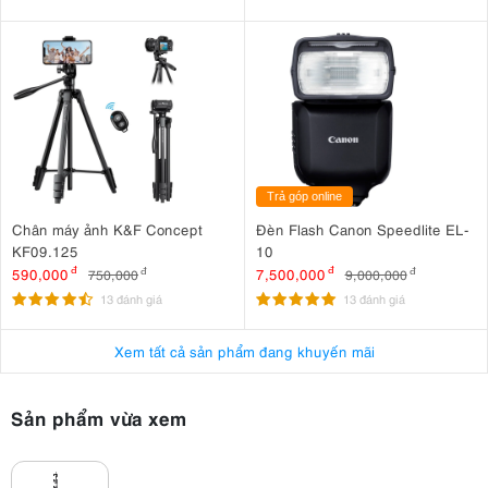
Trả góp online
Chân máy ảnh K&F Concept
Đèn Flash Canon Speedlite EL-
KF09.125
10
590,000
đ
7,500,000
đ
750,000
đ
9,000,000
đ
13 đánh giá
13 đánh giá
Xem tất cả sản phẩm đang khuyến mãi
Sản phẩm vừa xem