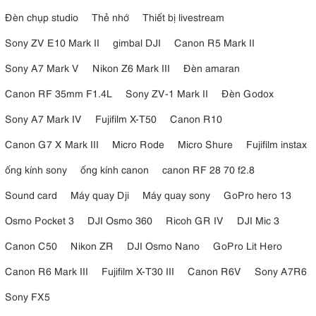
Đèn chụp studio
Thẻ nhớ
Thiết bị livestream
Sony ZV E10 Mark II
gimbal DJI
Canon R5 Mark II
Sony A7 Mark V
Nikon Z6 Mark III
Đèn amaran
Canon RF 35mm F1.4L
Sony ZV-1 Mark II
Đèn Godox
Sony A7 Mark IV
Fujifilm X-T50
Canon R10
Canon G7 X Mark III
Micro Rode
Micro Shure
Fujifilm instax
ống kính sony
ống kính canon
canon RF 28 70 f2.8
Sound card
Máy quay Dji
Máy quay sony
GoPro hero 13
Osmo Pocket 3
DJI Osmo 360
Ricoh GR IV
DJI Mic 3
Canon C50
Nikon ZR
DJI Osmo Nano
GoPro Lit Hero
Canon R6 Mark III
Fujifilm X-T30 III
Canon R6V
Sony A7R6
Sony FX5