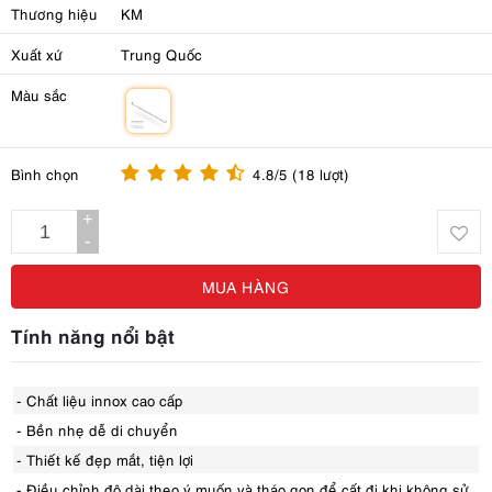
Thương hiệu
KM
Xuất xứ
Trung Quốc
Màu sắc
m
Bình chọn
4.8/5 (18 lượt)
+
-
MUA HÀNG
Tính năng nổi bật
- Chất liệu innox cao cấp
- Bền nhẹ dễ di chuyển
- Thiết kế đẹp mắt, tiện lợi
- Điều chỉnh độ dài theo ý muốn và tháo gọn để cất đi khi không sử