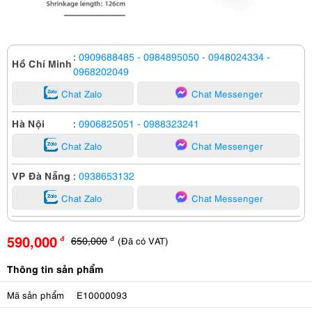
:
0909688485
- 0984895050
- 0948024334
-
Hồ Chí Minh
0968202049
Chat Zalo
Chat Messenger
Hà Nội
:
0906825051
- 0988323241
Chat Zalo
Chat Messenger
VP Đà Nẵng
:
0938653132
Chat Zalo
Chat Messenger
590,000
650,000
(Đã có VAT)
đ
đ
Thông tin sản phẩm
Mã sản phẩm
E10000093