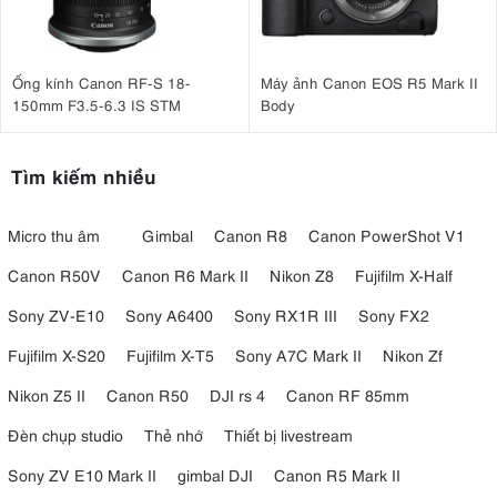
Ống kính Canon RF-S 18-
Máy ảnh Canon EOS R5 Mark II
150mm F3.5-6.3 IS STM
Body
Tìm kiếm nhiều
Micro thu âm
Gimbal
Canon R8
Canon PowerShot V1
Canon R50V
Canon R6 Mark II
Nikon Z8
Fujifilm X-Half
Sony ZV-E10
Sony A6400
Sony RX1R III
Sony FX2
Fujifilm X-S20
Fujifilm X-T5
Sony A7C Mark II
Nikon Zf
Nikon Z5 II
Canon R50
DJI rs 4
Canon RF 85mm
Đèn chụp studio
Thẻ nhớ
Thiết bị livestream
Sony ZV E10 Mark II
gimbal DJI
Canon R5 Mark II