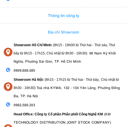
0982.580.303
-
0938
Thông tin công ty
Địa chỉ Showroom
Showroom Hồ Chí Minh:
(8h15 - 19h00 từ
Thứ hai - Thứ sáu, Thứ
96 Nam Kỳ Khởi
bảy từ
8h15 - 17h15,
Chủ nhật từ 8
h30 - 16h30
)
Nghĩa, Phường Sài Gòn, TP. Hồ Chí Minh
0909.688.485
,
Showroom Hà Nội:
(8h15 - 17h15 từ Thứ hai - Thứ bảy
Chủ nhật từ
)
Toà nhà KYMA, 132 - 134 Yên Lãng, Phường Đống
8
h30 - 16h30
Đa, TP. Hà Nội
0982.580.303
(KM
Head Office: Công ty Cổ phần Phân phối Công Nghệ KM
TECHNOLOGY DISTRIBUTION JOINT STOCK COMPANY)