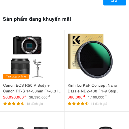
Sản phẩm đang khuyến mãi
Trả góp online
Canon EOS R50 V Body +
Kính lọc K&F Concept Nano
Canon RF-S 14-30mm F4-6.3 IS
Dazzle ND2-400 ( 1-9 Stop
STM PZ + DJI RS 4 Mini
) 72mm KF01.2361
26,090,000
đ
860,000
đ
38,390,000
đ
1,100,000
đ
18 đánh giá
11 đánh giá