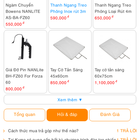
Ngàm Chuyển
Thanh Ngang Treo
Thanh Ngang Treo
Bowens NANLITE
Phông Inox rút 3m
Phông Loại Rút 4m
AS-BA-FZ60
590,000
đ
650,000
đ
550,000
đ
Giá Đỡ Pin NANLite
Tay Cờ Tản Sáng
Tay cờ tản sáng
BH-FZ60 For Forza
45x60cm
60x75cm
60
850,000
đ
1,100,000
đ
800,000
đ
Xem thêm ▼
Tổng quan
Hỏi & đáp
Đánh Giá
Cách thức mua trả góp như thế nào?
1 TRẢ LỜI
Tại Kyma có cung cấp bất kỳ chương trình đào tạo nhiếp
1 TRẢ LỜI