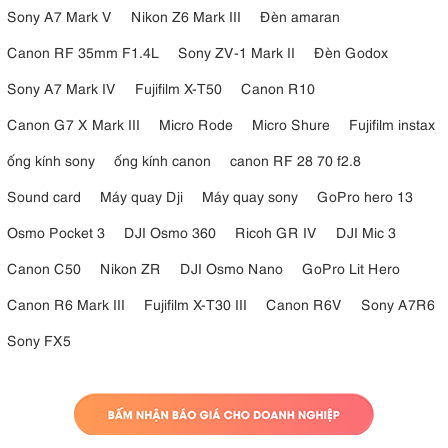
Sony A7 Mark V
Nikon Z6 Mark III
Đèn amaran
Canon RF 35mm F1.4L
Sony ZV-1 Mark II
Đèn Godox
Sony A7 Mark IV
Fujifilm X-T50
Canon R10
Canon G7 X Mark III
Micro Rode
Micro Shure
Fujifilm instax
ống kính sony
ống kính canon
canon RF 28 70 f2.8
Sound card
Máy quay Dji
Máy quay sony
GoPro hero 13
Osmo Pocket 3
DJI Osmo 360
Ricoh GR IV
DJI Mic 3
Canon C50
Nikon ZR
DJI Osmo Nano
GoPro Lit Hero
Canon R6 Mark III
Fujifilm X-T30 III
Canon R6V
Sony A7R6
Sony FX5