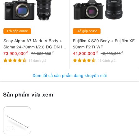
Trả góp online
Trả góp online
Sony Alpha A7 Mark IV Body +
Fujifilm X-S20 Body + Fujifilm XF
Sigma 24-70mm f/2.8 DG DN II
50mm F2 R WR
Art
73,900,000
đ
44,800,000
đ
78,000,000
đ
48,000,000
đ
14 đánh giá
18 đánh giá
Xem tất cả sản phẩm đang khuyến mãi
Sản phẩm vừa xem