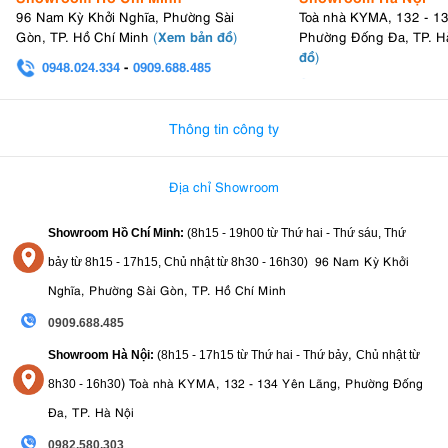
96 Nam Kỳ Khởi Nghĩa, Phường Sài
Toà nhà KYMA, 132 - 1
Xem bản đồ
Gòn, TP. Hồ Chí Minh
(
)
Phường Đống Đa, TP. H
đồ
)
0948.024.334
-
0909.688.485
0982.580.303
-
0938
Thông tin công ty
Địa chỉ Showroom
Showroom Hồ Chí Minh:
(8h15 - 19h00 từ
Thứ hai - Thứ sáu, Thứ
96 Nam Kỳ Khởi
bảy từ
8h15 - 17h15,
Chủ nhật từ 8
h30 - 16h30
)
Nghĩa, Phường Sài Gòn, TP. Hồ Chí Minh
0909.688.485
,
Showroom Hà Nội:
(8h15 - 17h15 từ Thứ hai - Thứ bảy
Chủ nhật từ
)
Toà nhà KYMA, 132 - 134 Yên Lãng, Phường Đống
8
h30 - 16h30
Đa, TP. Hà Nội
0982.580.303