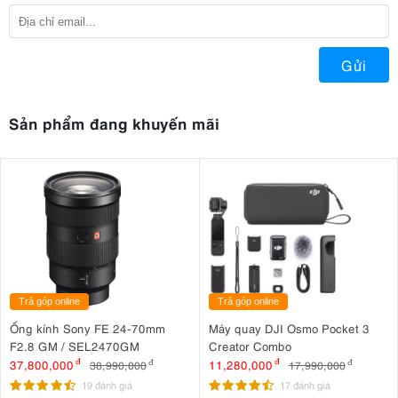
Gửi
Sản phẩm đang khuyến mãi
Trả góp online
Trả góp online
Ống kính Sony FE 24-70mm
Máy quay DJI Osmo Pocket 3
F2.8 GM / SEL2470GM
Creator Combo
37,800,000
đ
11,280,000
đ
38,990,000
đ
17,990,000
đ
19 đánh giá
17 đánh giá