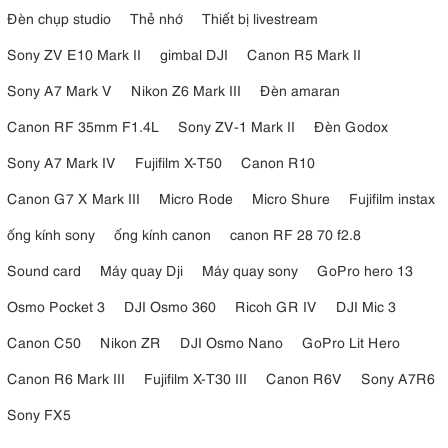
Đèn chụp studio
Thẻ nhớ
Thiết bị livestream
Sony ZV E10 Mark II
gimbal DJI
Canon R5 Mark II
Sony A7 Mark V
Nikon Z6 Mark III
Đèn amaran
Canon RF 35mm F1.4L
Sony ZV-1 Mark II
Đèn Godox
Sony A7 Mark IV
Fujifilm X-T50
Canon R10
Canon G7 X Mark III
Micro Rode
Micro Shure
Fujifilm instax
ống kính sony
ống kính canon
canon RF 28 70 f2.8
Sound card
Máy quay Dji
Máy quay sony
GoPro hero 13
Osmo Pocket 3
DJI Osmo 360
Ricoh GR IV
DJI Mic 3
Canon C50
Nikon ZR
DJI Osmo Nano
GoPro Lit Hero
Canon R6 Mark III
Fujifilm X-T30 III
Canon R6V
Sony A7R6
Sony FX5