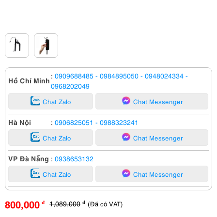
:
0909688485
- 0984895050
- 0948024334
-
Hồ Chí Minh
0968202049
Chat Zalo
Chat Messenger
Hà Nội
:
0906825051
- 0988323241
Chat Zalo
Chat Messenger
VP Đà Nẵng
:
0938653132
Chat Zalo
Chat Messenger
800,000
1,089,000
(Đã có VAT)
đ
đ