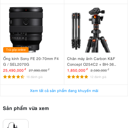
Trả góp online
Ống kính Sony FE 20-70mm F4
Chân máy ảnh Carbon K&F
G / SEL2070G
Concept O254C2 + BH-36
KF09.123
25,490,000
đ
1,850,000
đ
27,990,000
đ
2,590,000
đ
16 đánh giá
12 đánh giá
Xem tất cả sản phẩm đang khuyến mãi
Sản phẩm vừa xem