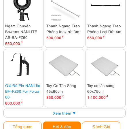
Ngàm Chuyển
Thanh Ngang Treo
Thanh Ngang Treo
Bowens NANLITE
Phông Inox rút 3m
Phông Loại Rút 4m
AS-BA-FZ60
590,000
đ
650,000
đ
550,000
đ
Giá Đỡ Pin NANLite
Tay Cờ Tản Sáng
Tay cờ tản sáng
BH-FZ60 For Forza
45x60cm
60x75cm
60
850,000
đ
1,100,000
đ
800,000
đ
Xem thêm ▼
Tổng quan
Hỏi & đáp
Đánh Giá