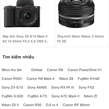
Máy ảnh Sony ZV-E10 Mark II
Ống kính Nikon Nikkor Z 40mm
Kit 16-50mm F3.5-5.6 OSS II
F2 SE
Đen
Tìm kiếm nhiều
Micro thu âm
Gimbal
Canon R8
Canon PowerShot V1
Canon R50V
Canon R6 Mark II
Nikon Z8
Fujifilm X-Half
Sony ZV-E10
Sony A6400
Sony RX1R III
Sony FX2
Fujifilm X-S20
Fujifilm X-T5
Sony A7C Mark II
Nikon Zf
Nikon Z5 II
Canon R50
DJI rs 4
Canon RF 85mm