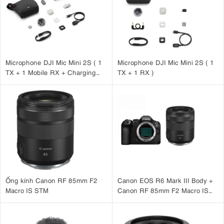
Microphone DJI Mic Mini 2S ( 1
Microphone DJI Mic Mini 2S ( 1
TX + 1 Mobile RX + Charging
TX + 1 RX )
Case )
Ống kính Canon RF 85mm F2
Canon EOS R6 Mark III Body +
Macro IS STM
Canon RF 85mm F2 Macro IS
STM