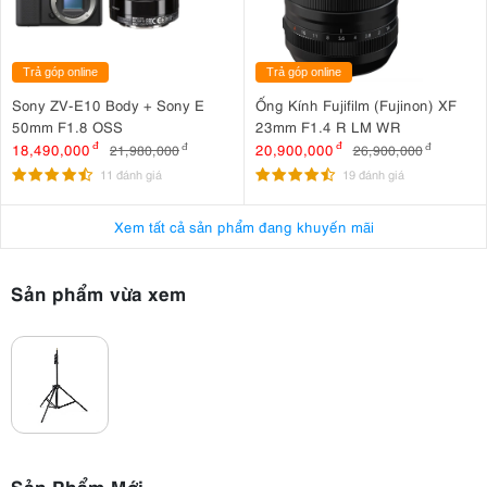
Trả góp online
Trả góp online
Sony ZV-E10 Body + Sony E
Ống Kính Fujifilm (Fujinon) XF
50mm F1.8 OSS
23mm F1.4 R LM WR
18,490,000
đ
20,900,000
đ
21,980,000
đ
26,900,000
đ
11 đánh giá
19 đánh giá
Xem tất cả sản phẩm đang khuyến mãi
Sản phẩm vừa xem
Sản Phẩm Mới