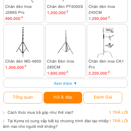
Chân đèn Inox
Chân đèn PT4000S
Chân đèn Inox
J288S Pro
240CM
1,200,000
đ
990,000
đ
1,290,000
đ
Chân đèn MD-4800
Chân Đèn Inox
Chân đèn inox CK1
280CM
Pro
1,300,000
đ
1,600,000
đ
2,200,000
đ
Xem thêm ▼
Tổng quan
Hỏi & đáp
Đánh Giá
Cách thức mua trả góp như thế nào?
1 TRẢ LỜI
Tại Kyma có cung cấp bất kỳ chương trình đào tạo nhiếp
1 TRẢ LỜI
ảnh nào cho người mới không?