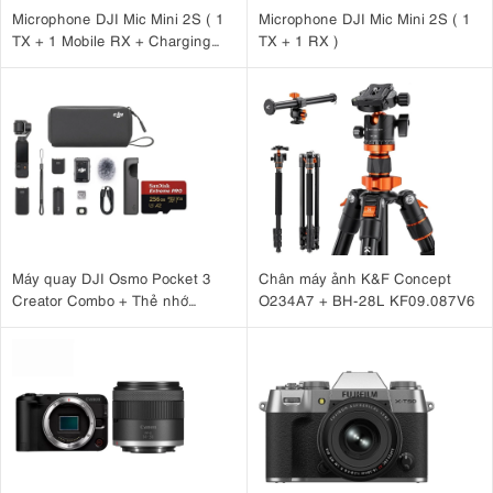
Microphone DJI Mic Mini 2S ( 1
Microphone DJI Mic Mini 2S ( 1
TX + 1 Mobile RX + Charging
TX + 1 RX )
Case )
Máy quay DJI Osmo Pocket 3
Chân máy ảnh K&F Concept
Creator Combo + Thẻ nhớ
O234A7 + BH-28L KF09.087V6
MicroSDXC Sandisk Extreme
Pro 256GB 200MB/140MB/s