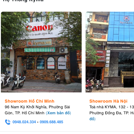
Showroom Hồ Chí Minh
Showroom Hà Nội
96 Nam Kỳ Khởi Nghĩa, Phường Sài
Toà nhà KYMA, 132 - 1
Xem bản đồ
Gòn, TP. Hồ Chí Minh
(
)
Phường Đống Đa, TP. H
đồ
)
0948.024.334
-
0909.688.485
0982.580.303
-
0938