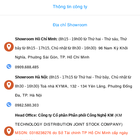
Thông tin công ty
Địa chỉ Showroom
Showroom Hồ Chí Minh:
(8h15 - 19h00 từ
Thứ hai - Thứ sáu, Thứ
96 Nam Kỳ Khởi
bảy từ
8h15 - 17h15,
Chủ nhật từ 8
h30 - 16h30
)
Nghĩa, Phường Sài Gòn, TP. Hồ Chí Minh
0909.688.485
,
Showroom Hà Nội:
(8h15 - 17h15 từ Thứ hai - Thứ bảy
Chủ nhật từ
)
Toà nhà KYMA, 132 - 134 Yên Lãng, Phường Đống
8
h30 - 16h30
Đa, TP. Hà Nội
0982.580.303
(KM
Head Office: Công ty Cổ phần Phân phối Công Nghệ KM
TECHNOLOGY DISTRIBUTION JOINT STOCK COMPANY)
MSDN: 0318238276 do Sở Tài chính TP Hồ Chí Minh cấp ngày