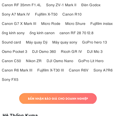
Canon RF 35mm F1.4L
Sony ZV-1 Mark II
Đèn Godox
Sony A7 Mark IV
Fujifilm X-T50
Canon R10
Canon G7 X Mark III
Micro Rode
Micro Shure
Fujifilm instax
ống kính sony
ống kính canon
canon RF 28 70 f2.8
Sound card
Máy quay Dji
Máy quay sony
GoPro hero 13
Osmo Pocket 3
DJI Osmo 360
Ricoh GR IV
DJI Mic 3
Canon C50
Nikon ZR
DJI Osmo Nano
GoPro Lit Hero
Canon R6 Mark III
Fujifilm X-T30 III
Canon R6V
Sony A7R6
Sony FX5
Hệ Thống Kyma