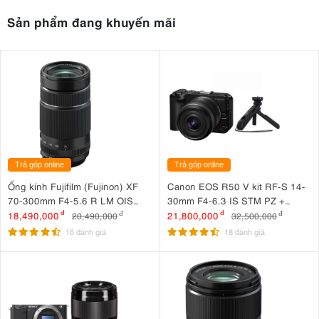
Sản phẩm đang khuyến mãi
Trả góp online
Trả góp online
Ống kính Fujifilm (Fujinon) XF
Canon EOS R50 V kit RF-S 14-
70-300mm F4-5.6 R LM OIS
30mm F4-6.3 IS STM PZ +
WR
Canon HG-100TBR
18,490,000
đ
21,800,000
đ
20,490,000
đ
32,500,000
đ
16 đánh giá
18 đánh giá