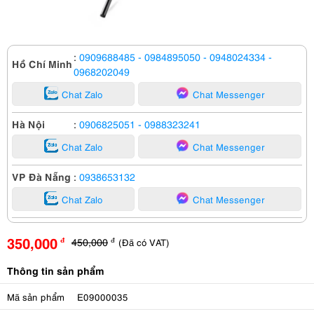
:
0909688485
- 0984895050
- 0948024334
-
Hồ Chí Minh
0968202049
Chat Zalo
Chat Messenger
Hà Nội
:
0906825051
- 0988323241
Chat Zalo
Chat Messenger
VP Đà Nẵng
:
0938653132
Chat Zalo
Chat Messenger
350,000
450,000
(Đã có VAT)
đ
đ
Thông tin sản phẩm
Mã sản phẩm
E09000035