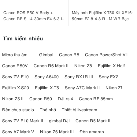
Canon EOS R50 V Body +
Máy ảnh Fujifilm X-T50 Kit XF16-
Canon RF-S 14-30mm F4-6.3 IS
50mm F2.8-4.8 R LM WR Bạc
STM PZ
Tìm kiếm nhiều
Micro thu âm
Gimbal
Canon R8
Canon PowerShot V1
Canon R50V
Canon R6 Mark II
Nikon Z8
Fujifilm X-Half
Sony ZV-E10
Sony A6400
Sony RX1R III
Sony FX2
Fujifilm X-S20
Fujifilm X-T5
Sony A7C Mark II
Nikon Zf
Nikon Z5 II
Canon R50
DJI rs 4
Canon RF 85mm
Đèn chụp studio
Thẻ nhớ
Thiết bị livestream
Sony ZV E10 Mark II
gimbal DJI
Canon R5 Mark II
Sony A7 Mark V
Nikon Z6 Mark III
Đèn amaran