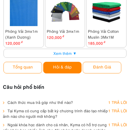
Phông Vải 3mx1m
Phông Vải 3mx1m
Phông Vải Cotton
(Xanh Dương)
Muslin 3Mx1M
120,000
đ
120,000
đ
185,000
đ
Xem thêm ▼
Tổng quan
Hỏi & đáp
Đánh Giá
Câu hỏi phổ biến
Cách thức mua trả góp như thế nào?
1 TRẢ LỜI
Tại Kyma có cung cấp bất kỳ chương trình đào tạo nhiếp
1 TRẢ LỜI
ảnh nào cho người mới không?
Ngoài khóa học dành cho cá nhân, Kyma có hỗ trợ cung
1 TRẢ LỜI