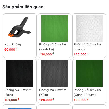
Sản phẩm liên quan
Kẹp Phông
Phông vải 3mx1m
Phông Vải 3mx1m
(Xanh Lá)
(Trắng)
60,000
đ
120,000
đ
120,000
đ
Phông Vải 3mx1m
Phông Vải 3mx1m
Phông Vải 3mx1m
(Đen)
(Xám)
(Xanh Lá đậm)
120,000
đ
120,000
đ
120,000
đ