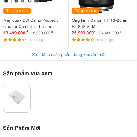
Trả góp online
Trả góp online
Máy quay DJI Osmo Pocket 3
Ống kính Canon RF 16-28mm
Creator Combo + Thẻ nhớ
F2.8 IS STM
MicroSDXC Sandisk Extreme
13,490,000
đ
26,990,000
đ
18,990,000
đ
34,680,000
đ
Pro 256GB 200MB/140MB/s
18 đánh giá
14 đánh giá
Xem tất cả sản phẩm đang khuyến mãi
Sản phẩm vừa xem
Sản Phẩm Mới