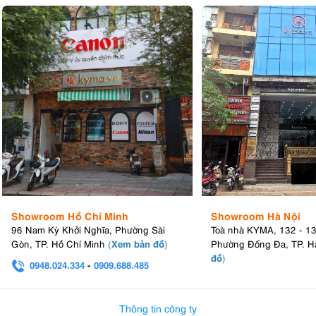
Showroom Hồ Chí Minh
Showroom Hà Nội
96 Nam Kỳ Khởi Nghĩa, Phường Sài
Toà nhà KYMA, 132 - 1
Xem bản đồ
Gòn, TP. Hồ Chí Minh
(
)
Phường Đống Đa, TP. H
đồ
)
0948.024.334
-
0909.688.485
0982.580.303
-
0938
Thông tin công ty