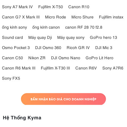
Sony A7 Mark IV
Fujifilm X-T50
Canon R10
Canon G7 X Mark III
Micro Rode
Micro Shure
Fujifilm instax
ống kính sony
ống kính canon
canon RF 28 70 f2.8
Sound card
Máy quay Dji
Máy quay sony
GoPro hero 13
Osmo Pocket 3
DJI Osmo 360
Ricoh GR IV
DJI Mic 3
Canon C50
Nikon ZR
DJI Osmo Nano
GoPro Lit Hero
Canon R6 Mark III
Fujifilm X-T30 III
Canon R6V
Sony A7R6
Sony FX5
Hệ Thống Kyma