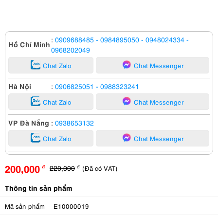
:
0909688485
- 0984895050
- 0948024334
-
Hồ Chí Minh
0968202049
Chat Zalo
Chat Messenger
Hà Nội
:
0906825051
- 0988323241
Chat Zalo
Chat Messenger
VP Đà Nẵng
:
0938653132
Chat Zalo
Chat Messenger
200,000
220,000
(Đã có VAT)
đ
đ
Thông tin sản phẩm
Mã sản phẩm
E10000019