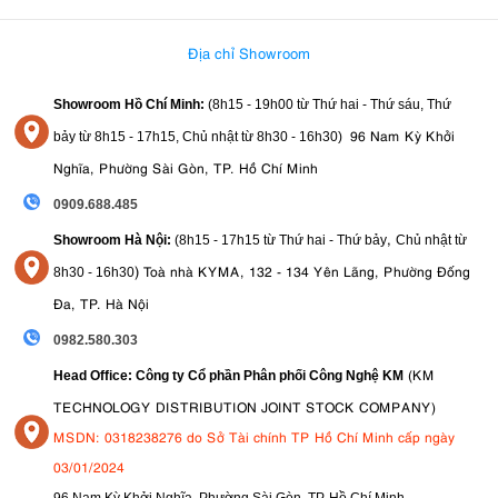
Địa chỉ Showroom
Showroom Hồ Chí Minh:
(8h15 - 19h00 từ
Thứ hai - Thứ sáu, Thứ
96 Nam Kỳ Khởi
bảy từ
8h15 - 17h15,
Chủ nhật từ 8
h30 - 16h30
)
Nghĩa, Phường Sài Gòn, TP. Hồ Chí Minh
0909.688.485
,
Showroom Hà Nội:
(8h15 - 17h15 từ Thứ hai - Thứ bảy
Chủ nhật từ
)
Toà nhà KYMA, 132 - 134 Yên Lãng, Phường Đống
8
h30 - 16h30
Đa, TP. Hà Nội
0982.580.303
(KM
Head Office: Công ty Cổ phần Phân phối Công Nghệ KM
TECHNOLOGY DISTRIBUTION JOINT STOCK COMPANY)
MSDN: 0318238276 do Sở Tài chính TP Hồ Chí Minh cấp ngày
03/01/2024