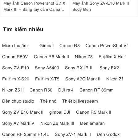
Máy ảnh Canon Powershot G7 X
Máy ảnh Sony ZV-E10 Mark II
Mark III + Báng tay cầm Canon
Body Đen
HG-100TBR
Tìm kiếm nhiều
Micro thu âm
Gimbal
Canon R8
Canon PowerShot V1
Canon R50V
Canon R6 Mark II
Nikon Z8
Fujifilm X-Half
Sony ZV-E10
Sony A6400
Sony RX1R III
Sony FX2
Fujifilm X-S20
Fujifilm X-T5
Sony A7C Mark II
Nikon Zf
Nikon Z5 II
Canon R50
DJI rs 4
Canon RF 85mm
Đèn chụp studio
Thẻ nhớ
Thiết bị livestream
Sony ZV E10 Mark II
gimbal DJI
Canon R5 Mark II
Sony A7 Mark V
Nikon Z6 Mark III
Đèn amaran
Canon RF 35mm F1.4L
Sony ZV-1 Mark II
Đèn Godox