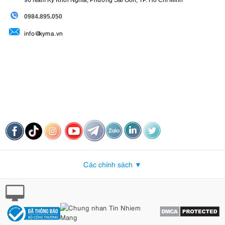
96 Nam Kỳ Khởi Nghĩa, Phường Sài Gòn, TP. Hồ Chí Minh
09
84.895.050
info@kyma.vn
Các chính sách ▼