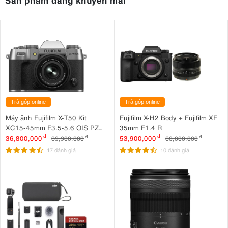
Trả góp online
Trả góp online
Máy ảnh Fujifilm X-T50 Kit
Fujifilm X-H2 Body + Fujifilm XF
XC15-45mm F3.5-5.6 OIS PZ
35mm F1.4 R
Bạc
36,800,000
đ
53,900,000
đ
39,900,000
đ
60,000,000
đ
17 đánh giá
10 đánh giá