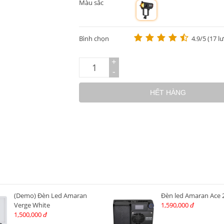
Màu sắc
m
Bình chọn
4.9/5 (17 l
+
-
HẾT HÀNG
(Demo) Đèn Led Amaran
Đèn led Amaran Ace 
Verge White
1,590,000
đ
1,500,000
đ