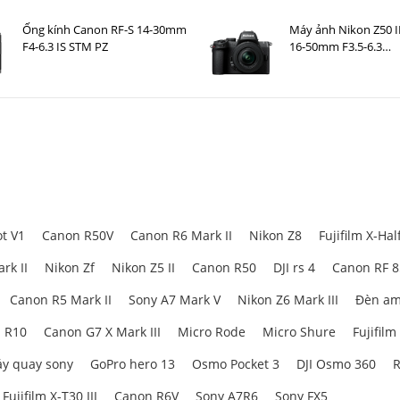
Ống kính Canon RF-S 14-30mm
Máy ảnh Nikon Z50 II
F4-6.3 IS STM PZ
16-50mm F3.5-6.3
VR Nhập khẩu
t V1
Canon R50V
Canon R6 Mark II
Nikon Z8
Fujifilm X-Hal
rk II
Nikon Zf
Nikon Z5 II
Canon R50
DJI rs 4
Canon RF 
Canon R5 Mark II
Sony A7 Mark V
Nikon Z6 Mark III
Đèn am
 R10
Canon G7 X Mark III
Micro Rode
Micro Shure
Fujifilm
y quay sony
GoPro hero 13
Osmo Pocket 3
DJI Osmo 360
R
Fujifilm X-T30 III
Canon R6V
Sony A7R6
Sony FX5