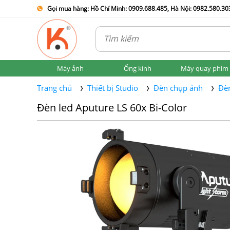
Gọi mua hàng: Hồ Chí Minh: 0909.688.485, Hà Nội: 0982.580.303
Máy ảnh
Ống kính
Máy quay phim
Trang chủ
Thiết bị Studio
Đèn chụp ảnh
Đèn
Đèn led Aputure LS 60x Bi-Color