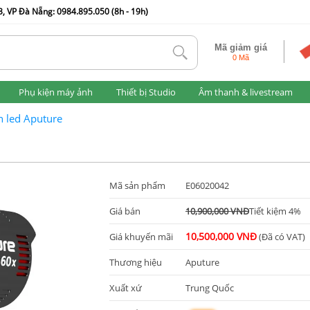
, VP Đà Nẵng: 0984.895.050 (8h - 19h)
Mã giảm giá
tlk
0 Mã
Phụ kiện máy ảnh
Thiết bị Studio
Âm thanh & livestream
 led Aputure
Mã sản phẩm
E06020042
Giá bán
10,900,000 VNĐ
Tiết kiệm 4%
10,500,000 VNĐ
Giá khuyến mãi
(Đã có VAT)
Thương hiệu
Aputure
Xuất xứ
Trung Quốc