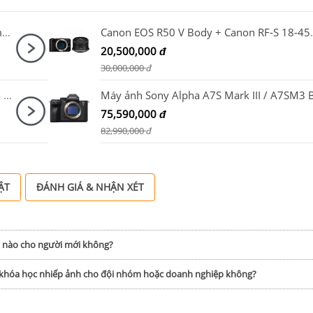
Combo SmallRig HawkLock Cage 5198 + SmallRig NATO Top Handle 3766 cho Sony A7CM2, A7CR
Canon EOS R50 V Bod
20,500,000
đ
30,000,000
đ
Máy quay hành trình DJI Osmo Action 5 Pro Adventure Combo
75,590,000
đ
82,990,000
đ
ẬT
ĐÁNH GIÁ & NHẬN XÉT
h nào cho người mới không?
p khóa học nhiếp ảnh cho đội nhóm hoặc doanh nghiệp không?