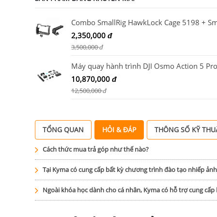
2,350,000
đ
3,500,000
đ
10,870,000
đ
12,500,000
đ
TỔNG QUAN
HỎI & ĐÁP
THÔNG SỐ KỸ THU
Cách thức mua trả góp như thế nào?
Tại Kyma có cung cấp bất kỳ chương trình đào tạo nhiếp ản
Ngoài khóa học dành cho cá nhân, Kyma có hỗ trợ cung cấ