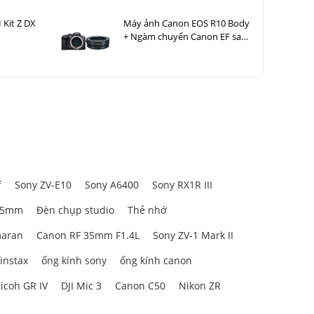
 Kit Z DX
Máy ảnh Canon EOS R10 Body
+ Ngàm chuyển Canon EF sang
EOS R (EF-EOS R)
f
Sony ZV-E10
Sony A6400
Sony RX1R III
85mm
Đèn chụp studio
Thẻ nhớ
aran
Canon RF 35mm F1.4L
Sony ZV-1 Mark II
 instax
ống kính sony
ống kính canon
icoh GR IV
DJI Mic 3
Canon C50
Nikon ZR