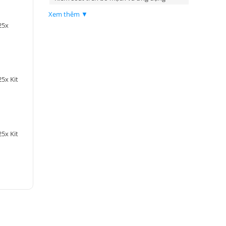
Xem thêm ▼
25x
5x Kit
5x Kit