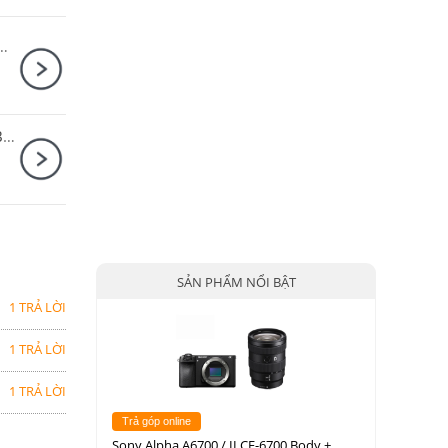
y + Canon RF-S 18-45mm F4.5-6.3 IS STM
Máy ảnh Sony Alpha A7S Mark III / A7SM3 Body
SẢN PHẨM NỔI BẬT
1 TRẢ LỜI
1 TRẢ LỜI
1 TRẢ LỜI
Trả góp online
Sony Alpha A6700 / ILCE-6700 Body +