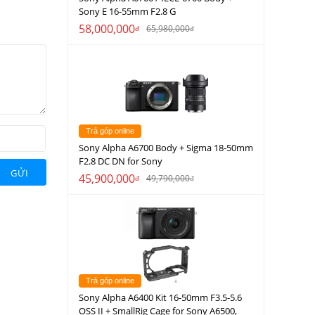
Sony E 16-55mm F2.8 G
58,000,000
65,980,000
đ
đ
Trả góp online
Sony Alpha A6700 Body + Sigma 18-50mm
F2.8 DC DN for Sony
GỬI
45,900,000
49,790,000
đ
đ
Trả góp online
Sony Alpha A6400 Kit 16-50mm F3.5-5.6
OSS II + SmallRig Cage for Sony A6500,