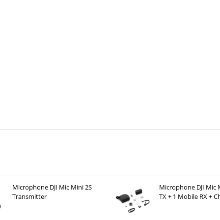
Microphone DJI Mic Mini 2S
Microphone DJI Mic M
Transmitter
TX + 1 Mobile RX + C
Case )