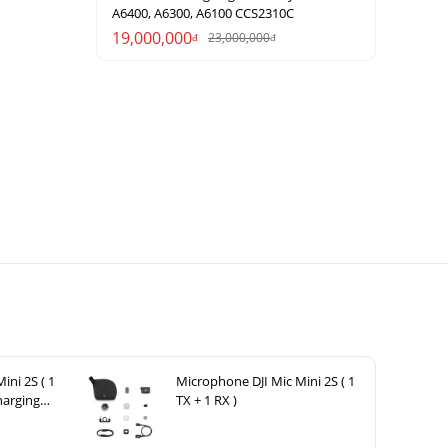
A6400, A6300, A6100 CCS2310C
19,000,000
23,000,000
đ
đ
ini 2S ( 1
Microphone DJI Mic Mini 2S ( 1
harging
TX + 1 RX )