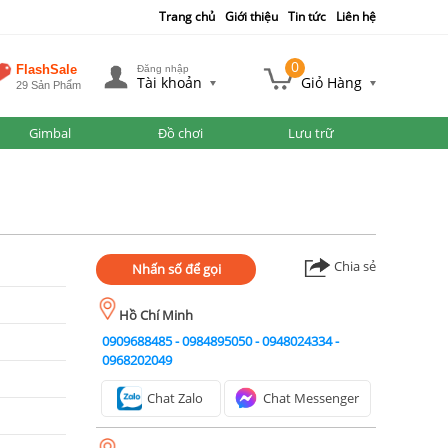
Trang chủ
Giới thiệu
Tin tức
Liên hệ
0
FlashSale
Đăng nhập
Tài khoản
Giỏ Hàng
29 Sản Phẩm
Gimbal
Đồ chơi
Lưu trữ
Chia sẻ
Nhấn số để gọi
Hồ Chí Minh
0909688485
-
0984895050
-
0948024334
-
0968202049
Chat Zalo
Chat Messenger