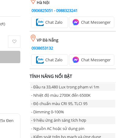
Hà Nội
0906825051
-
0988323241
Chat Zalo
Chat Messenger
ượt)
VP Đà Nẵng
0938653132
Chat Zalo
Chat Messenger
TÍNH NĂNG NỔI BẬT
- Đầu ra 33,480 Lux trong phạm vi 1m
- Nhiệt độ màu 2700K đến 6500K
- Độ chuẩn màu CRI 95, TLCI 95
- Dimming 0-100%
- 9 hiệu ứng ánh sáng tích hợp
25x Đen
- Nguồn AC hoặc sử dụng pin
- Kiểm soát trên bo mạch và ứng dụng