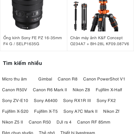
Ống kính Sony FE PZ 16-35mm
Chân máy ảnh K&F Concept
F4 G / SELP1635G
O234A7 + BH-28L KF09.087V6
Tìm kiếm nhiều
Micro thu âm
Gimbal
Canon R8
Canon PowerShot V1
Canon R50V
Canon R6 Mark II
Nikon Z8
Fujifilm X-Half
Sony ZV-E10
Sony A6400
Sony RX1R III
Sony FX2
Fujifilm X-S20
Fujifilm X-T5
Sony A7C Mark II
Nikon Zf
Nikon Z5 II
Canon R50
DJI rs 4
Canon RF 85mm
Đèn chụp studio
Thẻ nhớ
Thiết bị livestream