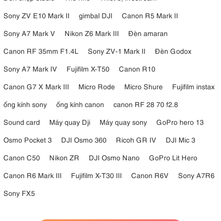
Sony ZV E10 Mark II
gimbal DJI
Canon R5 Mark II
Sony A7 Mark V
Nikon Z6 Mark III
Đèn amaran
Canon RF 35mm F1.4L
Sony ZV-1 Mark II
Đèn Godox
Sony A7 Mark IV
Fujifilm X-T50
Canon R10
Canon G7 X Mark III
Micro Rode
Micro Shure
Fujifilm instax
ống kính sony
ống kính canon
canon RF 28 70 f2.8
Sound card
Máy quay Dji
Máy quay sony
GoPro hero 13
Osmo Pocket 3
DJI Osmo 360
Ricoh GR IV
DJI Mic 3
Canon C50
Nikon ZR
DJI Osmo Nano
GoPro Lit Hero
Canon R6 Mark III
Fujifilm X-T30 III
Canon R6V
Sony A7R6
Sony FX5