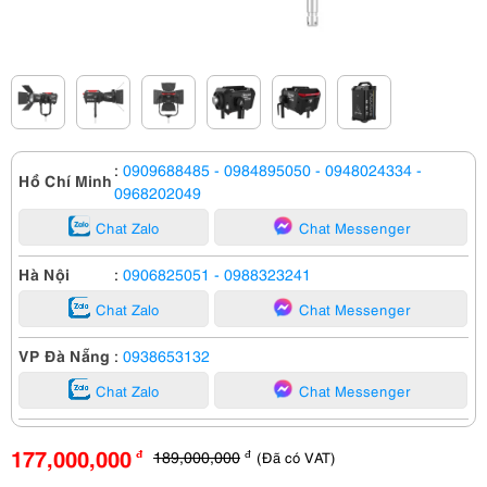
:
0909688485
- 0984895050
- 0948024334
-
Hồ Chí Minh
0968202049
Chat Zalo
Chat Messenger
Hà Nội
:
0906825051
- 0988323241
Chat Zalo
Chat Messenger
VP Đà Nẵng
:
0938653132
Chat Zalo
Chat Messenger
177,000,000
189,000,000
(Đã có VAT)
đ
đ