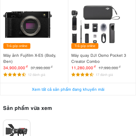
Trả góp online
Trả góp online
Máy ảnh Fujifilm X-E5 (Body,
Máy quay DJI Osmo Pocket 3
Đen)
Creator Combo
34,900,000
đ
11,280,000
đ
37,990,000
đ
17,990,000
đ
12 đánh giá
17 đánh giá
Xem tất cả sản phẩm đang khuyến mãi
Sản phẩm vừa xem