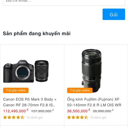
Gửi
Sản phẩm đang khuyến mãi
Trả góp online
Trả góp online
Canon EOS R5 Mark II Body +
Ống kính Fujifilm (Fujinon) XF
Canon RF 28-70mm F2.8 IS
50-140mm F2.8 R LM OIS WR
STM
112,490,000
đ
36,500,000
đ
137,900,000
đ
38,990,000
đ
15 đánh giá
19 đánh giá