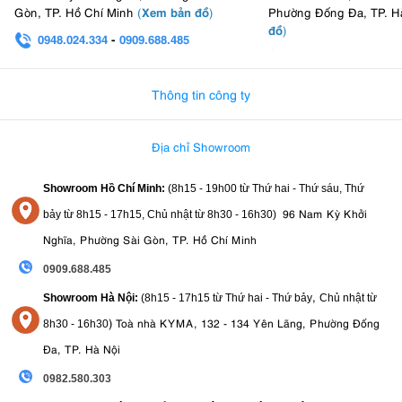
Xem bản đồ
Gòn, TP. Hồ Chí Minh
(
)
Phường Đống Đa, TP. H
đồ
)
0948.024.334
-
0909.688.485
0982.580.303
-
0938
Thông tin công ty
Địa chỉ Showroom
Showroom Hồ Chí Minh:
(8h15 - 19h00 từ
Thứ hai - Thứ sáu, Thứ
96 Nam Kỳ Khởi
bảy từ
8h15 - 17h15,
Chủ nhật từ 8
h30 - 16h30
)
Nghĩa, Phường Sài Gòn, TP. Hồ Chí Minh
0909.688.485
,
Showroom Hà Nội:
(8h15 - 17h15 từ Thứ hai - Thứ bảy
Chủ nhật từ
)
Toà nhà KYMA, 132 - 134 Yên Lãng, Phường Đống
8
h30 - 16h30
Đa, TP. Hà Nội
0982.580.303