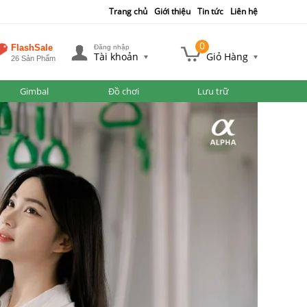
Trang chủ
Giới thiệu
Tin tức
Liên hệ
0
FlashSale
Đăng nhập
Tài khoản
Giỏ Hàng
26 Sản Phẩm
Gimbal
Đồ chơi
Lưu trữ