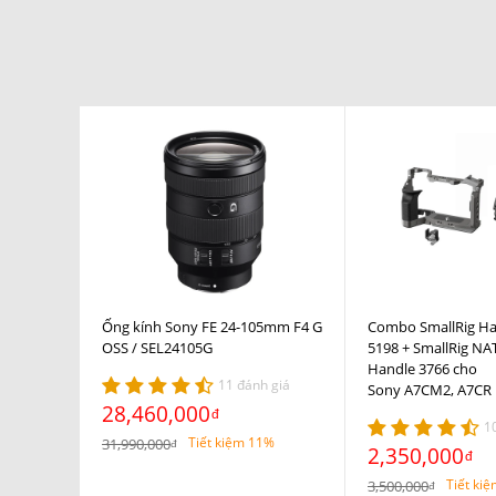
Ống kính Sony FE 24-105mm F4 G
Combo SmallRig H
OSS / SEL24105G
5198 + SmallRig N
Handle 3766 cho
11 đánh giá
Sony A7CM2, A7CR
28,460,000
đ
1
Tiết kiệm 11%
31,990,000
đ
2,350,000
đ
Tiết ki
3,500,000
đ