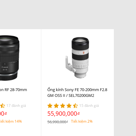
I
on RF 28-70mm
Ống kính Sony FE 70-200mm F2.8
GM OSS II / SEL70200GM2
17 đánh giá
15 đánh giá
00
55,900,000
đ
đ
iết kiệm 14%
Tiết kiệm 2%
56,990,000
đ