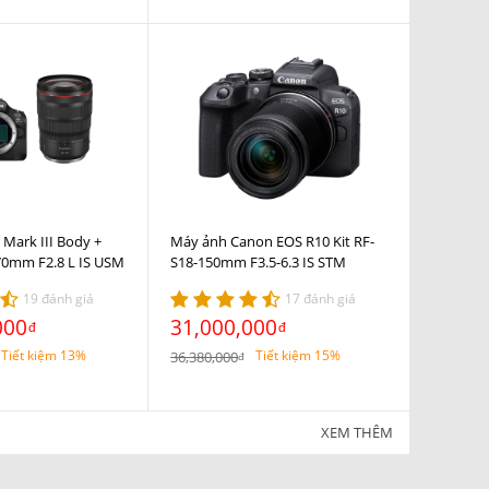
Mark III Body +
Máy ảnh Canon EOS R10 Kit RF-
70mm F2.8 L IS USM
S18-150mm F3.5-6.3 IS STM
19 đánh giá
17 đánh giá
000
31,000,000
đ
đ
Tiết kiệm 13%
Tiết kiệm 15%
36,380,000
đ
XEM THÊM