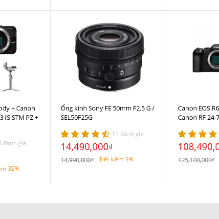
ody + Canon
Ống kính Sony FE 50mm F2.5 G /
Canon EOS R6 
3 IS STM PZ +
SEL50F25G
Canon RF 24-
11 đánh giá
8 đánh giá
14,490,000
108,490,
đ
Tiết kiệm 3%
14,990,000
125,100,000
đ
đ
iệm 32%