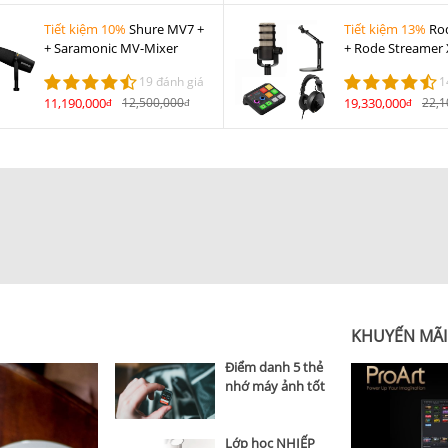
Tiết kiệm 10%
Shure MV7 +
Tiết kiệm 13%
Ro
+ Saramonic MV-Mixer
+ Rode Streamer 
NTH-100 + Rode 
19 đánh giá
1
11,190,000
12,500,000
19,330,000
22,1
đ
đ
đ
top 5 tin
KHUYẾN MÃI
Điểm danh 5 thẻ
nhớ máy ảnh tốt
nhất hiện nay
Lớp học NHIẾP