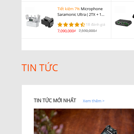
Tiết kiệm 7%
Microphone
Saramonic Ultra ( 2TX + 1RX
) Trắng + Saramonic Ultra
18 đánh giá
Camera Adapter cho Sony
7,090,000
7,590,000
đ
đ
TIN TỨC
TIN TỨC MỚI NHẤT
Xem thêm >