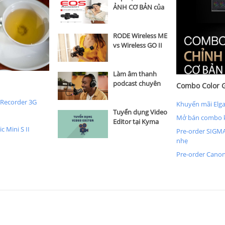
ẢNH CƠ BẢN của
Công ty Canon
Marketing Việt
Nam
RODE Wireless ME
vs Wireless GO II
vs Wireless GO
Làm âm thanh
podcast chuyên
Combo Color G
nghiệp hơn với
 Recorder 3G
Rode microphone
Khuyến mãi Elga
Tuyển dụng Video
Mở bán combo k
Editor tại Kyma
 Mini S II
Hồ Chí Minh
Pre-order SIGMA
nhẹ
Pre-order Canon