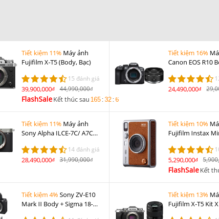
Tiết kiệm 11%
Máy ảnh
Tiết kiệm 16%
Má
Fujifilm X-T5 (Body, Bạc)
Canon EOS R10 B
50mm F1.8 STM
15 đánh giá
1
39,900,000
44,990,000
24,490,000
29,0
đ
đ
đ
FlashSale
Kết thúc sau
165
:
32
:
5
Tiết kiệm 11%
Máy ảnh
Tiết kiệm 10%
Má
Sony Alpha ILCE-7C/ A7C
Fujifilm Instax Mi
Body/ Bạc
Nâu
14 đánh giá
1
28,490,000
31,990,000
5,290,000
5,900
đ
đ
đ
FlashSale
Kết th
Tiết kiệm 4%
Sony ZV-E10
Tiết kiệm 13%
Má
Mark II Body + Sigma 18-
Fujifilm X-T5 Kit 
50mm F2.8 DC DN + DJI RS 4
50mm F2.8-4.8 R