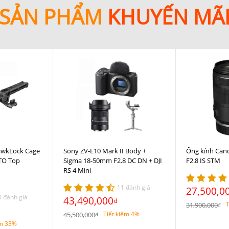
SẢN PHẨM
KHUYẾN MÃ
awkLock Cage
Sony ZV-E10 Mark II Body +
Ống kính Can
ATO Top
Sigma 18-50mm F2.8 DC DN + DJI
F2.8 IS STM
RS 4 Mini
11 đánh giá
27,500,0
0 đánh giá
43,490,000
đ
T
31,900,000
đ
Tiết kiệm 4%
45,500,000
đ
ệm 33%