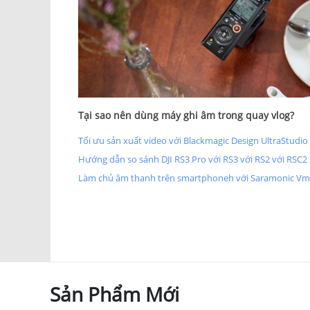
Tại sao nên dùng máy ghi âm trong quay vlog?
Tối ưu sản xuất video với Blackmagic Design UltraStudio
Hướng dẫn so sánh DJI RS3 Pro với RS3 với RS2 với RSC2
Làm chủ âm thanh trên smartphoneh với Saramonic Vmic
Sản Phẩm Mới