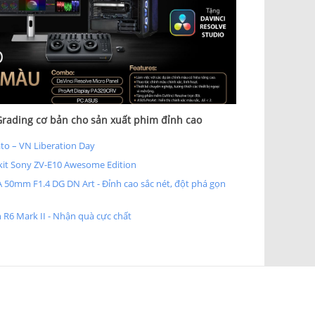
rading cơ bản cho sản xuất phim đỉnh cao
to – VN Liberation Day
it Sony ZV-E10 Awesome Edition
 50mm F1.4 DG DN Art - Đỉnh cao sắc nét, đột phá gọn
 R6 Mark II - Nhận quà cực chất