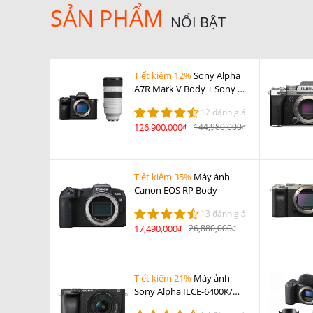
SẢN PHẨM
NỔI BẬT
Tiết kiệm 12%
Sony Alpha
A7R Mark V Body + Sony FE
70-200mm F2.8 GM OSS II
12 đánh giá
126,900,000
144,980,000
đ
đ
Tiết kiệm 35%
Máy ảnh
Canon EOS RP Body
13 đánh giá
17,490,000
26,880,000
đ
đ
Tiết kiệm 21%
Máy ảnh
Sony Alpha ILCE-6400K/
A6400 Kit 16-50mm F3.5-