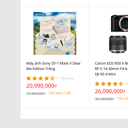
Máy ảnh Sony ZV-1 Mark II Dear
Canon EOS R50 V B
Me Edition Trắng
RF-S 14-30mm F4-6.
DJI RS 4 Mini
11 đánh giá
1
20,990,000
đ
26,090,000
đ
Tiết kiệm 12%
23,980,000
đ
Tiết k
38,390,000
đ