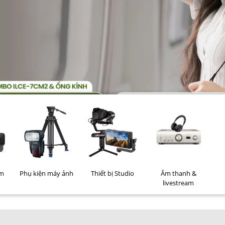
im
Phụ kiện máy ảnh
Thiết bị Studio
Âm thanh &
livestream