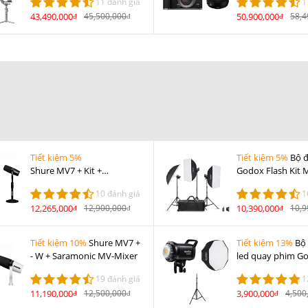
11 đánh giá
1
Mini
Bạc
43,490,000
45,500,000
50,900,000
58,4
đ
đ
đ
Tiết kiệm 5%
Tiết kiệm 5%
Bộ đ
Shure MV7 + Kit +
Godox Flash Kit
Saramonic MV-Mixer
10 đánh giá
1
12,265,000
12,900,000
10,390,000
10,9
đ
đ
đ
Tiết kiệm 10%
Shure MV7 +
Tiết kiệm 13%
Bộ 
- W + Saramonic MV-Mixer
led quay phim G
II D
19 đánh giá
1
11,190,000
12,500,000
3,900,000
4,500
đ
đ
đ