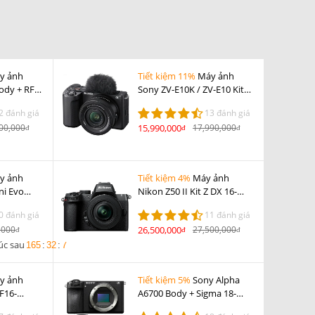
y ảnh
Tiết kiệm 11%
Máy ảnh
ody + RF
Sony ZV-E10K / ZV-E10 Kit
16-50mm F3.5-5.6 OSS II
2 đánh giá
13 đánh giá
00,000
15,990,000
17,990,000
đ
đ
đ
y ảnh
Tiết kiệm 4%
Máy ảnh
ni Evo
Nikon Z50 II Kit Z DX 16-
50mm F3.5-6.3
0 đánh giá
11 đánh giá
VR Nhập khẩu
,000
26,500,000
27,500,000
đ
đ
đ
úc sau
165
:
32
:
5
y ảnh
Tiết kiệm 5%
Sony Alpha
XF16-
A6700 Body + Sigma 18-
 LM WR
50mm F2.8 DC DN + DJI RS 4