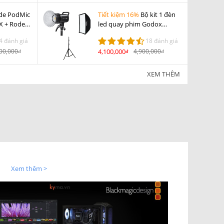
de PodMic
Tiết kiệm 16%
Bộ kit 1 đèn
X + Rode
led quay phim Godox
DS2
SL100D
4 đánh giá
18 đánh giá
00,000
4,100,000
4,900,000
đ
đ
đ
XEM THÊM
Xem thêm >