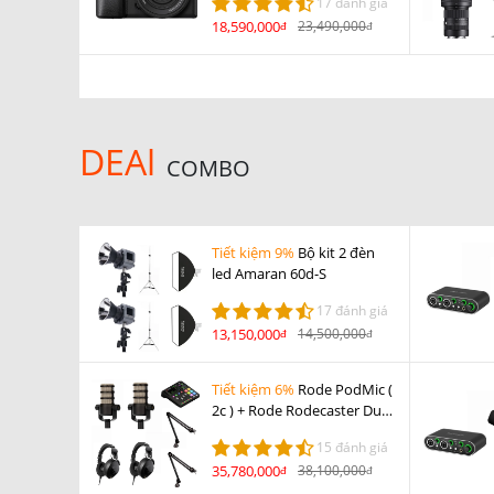
17 đánh giá
5.6 OSS II
18,590,000
23,490,000
đ
đ
DEAl
COMBO
Tiết kiệm 9%
Bộ kit 2 đèn
led Amaran 60d-S
17 đánh giá
13,150,000
14,500,000
đ
đ
Tiết kiệm 6%
Rode PodMic (
2c ) + Rode Rodecaster Duo
( 1c) + Rode NTH-100 ( 2c ) +
15 đánh giá
Rode PSA1 ( 2c )
35,780,000
38,100,000
đ
đ