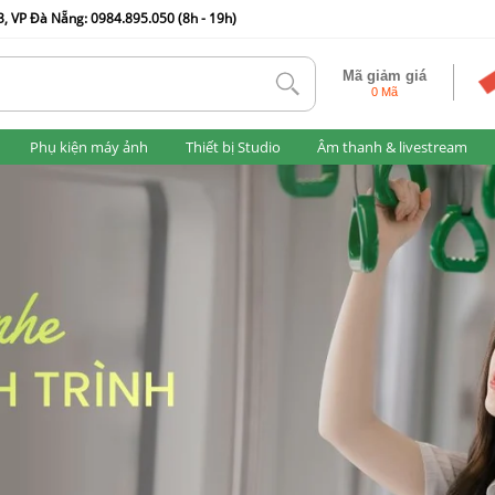
, VP Đà Nẵng: 0984.895.050 (8h - 19h)
Mã giảm giá
tlk
0 Mã
Phụ kiện máy ảnh
Thiết bị Studio
Âm thanh & livestream