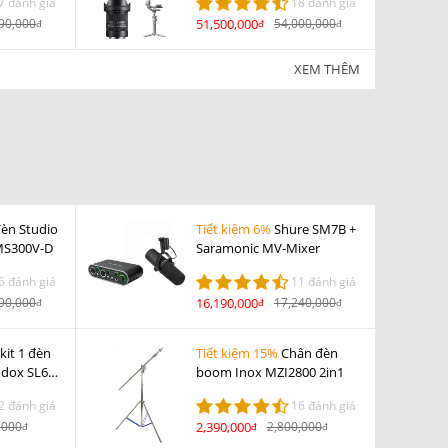
7 đánh giá
18 đánh giá
Mini
90,000
51,500,000
54,000,000
đ
đ
đ
XEM THÊM
èn Studio
Tiết kiệm 6%
Shure SM7B +
 MS300V-D
Saramonic MV-Mixer
6 đánh giá
11 đánh giá
90,000
16,190,000
17,240,000
đ
đ
đ
kit 1 đèn
Tiết kiệm 15%
Chân đèn
odox SL60
boom Inox MZI2800 2in1
2 đánh giá
16 đánh giá
,000
2,390,000
2,800,000
đ
đ
đ