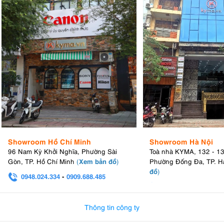
Showroom Hồ Chí Minh
Showroom Hà Nội
96 Nam Kỳ Khởi Nghĩa, Phường Sài
Toà nhà KYMA, 132 - 1
Xem bản đồ
Gòn, TP. Hồ Chí Minh
(
)
Phường Đống Đa, TP. H
đồ
)
0948.024.334
-
0909.688.485
0982.580.303
-
0938
Thông tin công ty