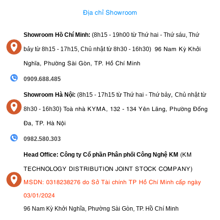
Địa chỉ Showroom
Showroom Hồ Chí Minh:
(8h15 - 19h00 từ
Thứ hai - Thứ sáu, Thứ
96 Nam Kỳ Khởi
bảy từ
8h15 - 17h15,
Chủ nhật từ 8
h30 - 16h30
)
Nghĩa, Phường Sài Gòn, TP. Hồ Chí Minh
0909.688.485
,
Showroom Hà Nội:
(8h15 - 17h15 từ Thứ hai - Thứ bảy
Chủ nhật từ
)
Toà nhà KYMA, 132 - 134 Yên Lãng, Phường Đống
8
h30 - 16h30
Đa, TP. Hà Nội
0982.580.303
(KM
Head Office: Công ty Cổ phần Phân phối Công Nghệ KM
TECHNOLOGY DISTRIBUTION JOINT STOCK COMPANY)
MSDN: 0318238276 do Sở Tài chính TP Hồ Chí Minh cấp ngày
03/01/2024
96 Nam Kỳ Khởi Nghĩa, Phường Sài Gòn, TP. Hồ Chí Minh