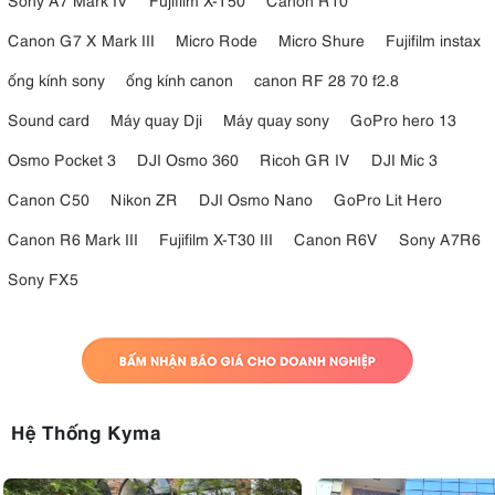
Canon G7 X Mark III
Micro Rode
Micro Shure
Fujifilm instax
ống kính sony
ống kính canon
canon RF 28 70 f2.8
Sound card
Máy quay Dji
Máy quay sony
GoPro hero 13
Osmo Pocket 3
DJI Osmo 360
Ricoh GR IV
DJI Mic 3
Canon C50
Nikon ZR
DJI Osmo Nano
GoPro Lit Hero
Canon R6 Mark III
Fujifilm X-T30 III
Canon R6V
Sony A7R6
Sony FX5
Hệ Thống Kyma