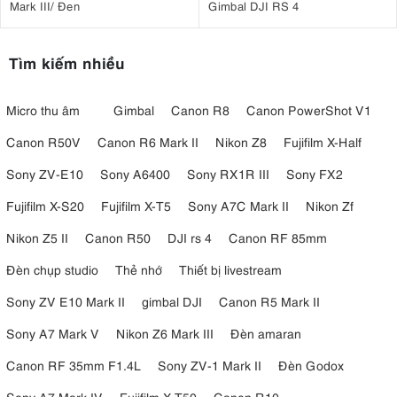
Mark III/ Đen
Gimbal DJI RS 4
Tìm kiếm nhiều
Micro thu âm
Gimbal
Canon R8
Canon PowerShot V1
Canon R50V
Canon R6 Mark II
Nikon Z8
Fujifilm X-Half
Sony ZV-E10
Sony A6400
Sony RX1R III
Sony FX2
Fujifilm X-S20
Fujifilm X-T5
Sony A7C Mark II
Nikon Zf
Nikon Z5 II
Canon R50
DJI rs 4
Canon RF 85mm
Đèn chụp studio
Thẻ nhớ
Thiết bị livestream
Sony ZV E10 Mark II
gimbal DJI
Canon R5 Mark II
Sony A7 Mark V
Nikon Z6 Mark III
Đèn amaran
Canon RF 35mm F1.4L
Sony ZV-1 Mark II
Đèn Godox
Sony A7 Mark IV
Fujifilm X-T50
Canon R10