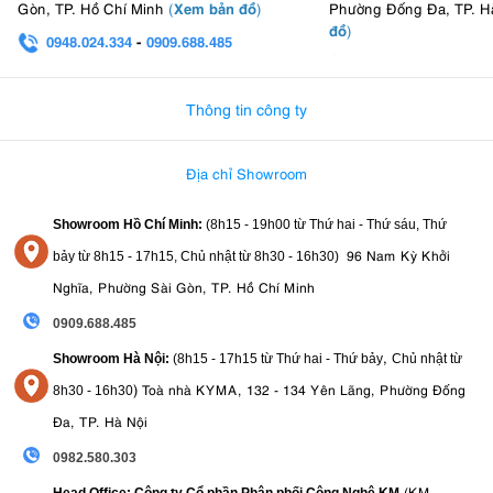
Xem bản đồ
Gòn, TP. Hồ Chí Minh
(
)
Phường Đống Đa, TP. H
đồ
)
0948.024.334
-
0909.688.485
0982.580.303
-
0938
Thông tin công ty
Địa chỉ Showroom
Showroom Hồ Chí Minh:
(8h15 - 19h00 từ
Thứ hai - Thứ sáu, Thứ
96 Nam Kỳ Khởi
bảy từ
8h15 - 17h15,
Chủ nhật từ 8
h30 - 16h30
)
Nghĩa, Phường Sài Gòn, TP. Hồ Chí Minh
0909.688.485
,
Showroom Hà Nội:
(8h15 - 17h15 từ Thứ hai - Thứ bảy
Chủ nhật từ
)
Toà nhà KYMA, 132 - 134 Yên Lãng, Phường Đống
8
h30 - 16h30
Đa, TP. Hà Nội
0982.580.303
(KM
Head Office: Công ty Cổ phần Phân phối Công Nghệ KM