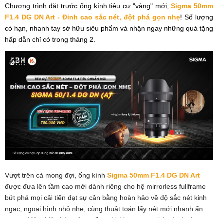
Chương trình đặt trước ống kính tiêu cự "vàng" mới,
Sigma 50mm
F1.4 DG DN Art - Đỉnh cao sắc nét, đột phá gọn nhẹ
! Số lượng
có hạn, nhanh tay sở hữu siêu phẩm và nhận ngay những quà tặng
hấp dẫn chỉ có trong tháng 2.
Vượt trên cả mong đợi, ống kính
Sigma 50mm F1.4 DG DN Art
được đưa lên tầm cao mới dành riêng cho hệ mirrorless fullframe
bứt phá mọi cải tiến đạt sự cân bằng hoàn hảo về độ sắc nét kinh
ngạc, ngoại hình nhỏ nhẹ, cùng thuật toán lấy nét mới nhanh ấn