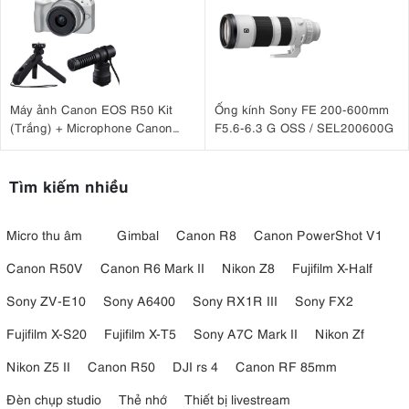
Máy ảnh Canon EOS R50 Kit
Ống kính Sony FE 200-600mm
(Trắng) + Microphone Canon
F5.6-6.3 G OSS / SEL200600G
DM-E100 + Báng tay cầm Canon
HG-100TBR
Tìm kiếm nhiều
Micro thu âm
Gimbal
Canon R8
Canon PowerShot V1
Canon R50V
Canon R6 Mark II
Nikon Z8
Fujifilm X-Half
Sony ZV-E10
Sony A6400
Sony RX1R III
Sony FX2
Fujifilm X-S20
Fujifilm X-T5
Sony A7C Mark II
Nikon Zf
Nikon Z5 II
Canon R50
DJI rs 4
Canon RF 85mm
Đèn chụp studio
Thẻ nhớ
Thiết bị livestream