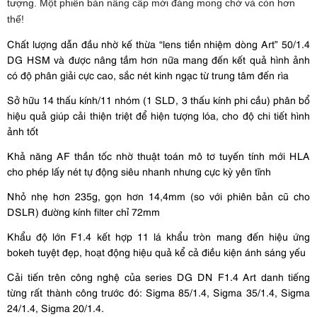
tượng. Một phiên bản nâng cấp mới đáng mong chờ và còn hơn
thế!
Chất lượng dẫn đầu nhờ kế thừa “lens tiền nhiệm dòng Art” 50/1.4
DG HSM và được nâng tầm hơn nữa mang đến kết quả hình ảnh
có độ phân giải cực cao, sắc nét kinh ngạc từ trung tâm đến rìa
Sở hữu 14 thấu kính/11 nhóm (1 SLD, 3 thấu kính phi cầu) phân bổ
hiệu quả giúp cải thiện triệt để hiện tượng lóa, cho độ chi tiết hình
ảnh tốt
Khả năng AF thần tốc nhờ thuật toán mô tơ tuyến tính mới HLA
cho phép lấy nét tự động siêu nhanh nhưng cực kỳ yên tĩnh
Nhỏ nhẹ hơn 235g, gọn hơn 14,4mm (so với phiên bản cũ cho
DSLR) đường kính filter chỉ 72mm
Khẩu độ lớn F1.4 kết hợp 11 lá khẩu tròn mang đến hiệu ứng
bokeh tuyệt đẹp, hoạt động hiệu quả kể cả điều kiện ánh sáng yếu
Cải tiến trên công nghệ của series DG DN F1.4 Art danh tiếng
từng rất thành công trước đó: Sigma 85/1.4, Sigma 35/1.4, Sigma
24/1.4, Sigma 20/1.4.