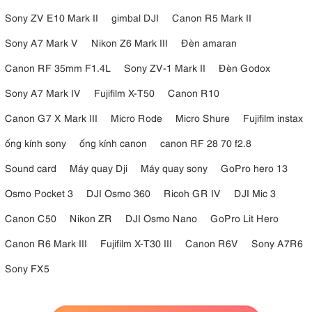
Sony ZV E10 Mark II
gimbal DJI
Canon R5 Mark II
Sony A7 Mark V
Nikon Z6 Mark III
Đèn amaran
Canon RF 35mm F1.4L
Sony ZV-1 Mark II
Đèn Godox
Sony A7 Mark IV
Fujifilm X-T50
Canon R10
Canon G7 X Mark III
Micro Rode
Micro Shure
Fujifilm instax
ống kính sony
ống kính canon
canon RF 28 70 f2.8
Sound card
Máy quay Dji
Máy quay sony
GoPro hero 13
Osmo Pocket 3
DJI Osmo 360
Ricoh GR IV
DJI Mic 3
Canon C50
Nikon ZR
DJI Osmo Nano
GoPro Lit Hero
Canon R6 Mark III
Fujifilm X-T30 III
Canon R6V
Sony A7R6
Sony FX5