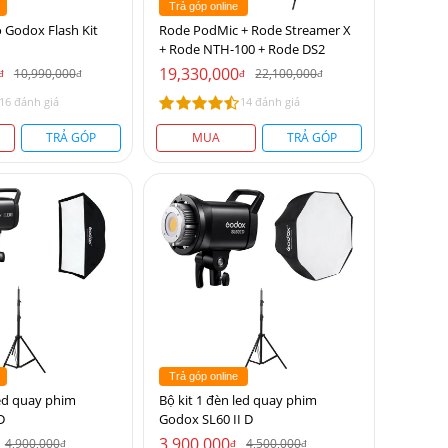
Trả góp online
 Godox Flash Kit
Rode PodMic + Rode Streamer X
+ Rode NTH-100 + Rode DS2
19,330,000
10,990,000
22,100,000
đ
đ
đ
đ
16 đánh giá
14 đánh giá
TRẢ GÓP
MUA
TRẢ GÓP
Trả góp online
led quay phim
Bộ kit 1 đèn led quay phim
D
Godox SL60 II D
3,900,000
4,900,000
4,500,000
đ
đ
đ