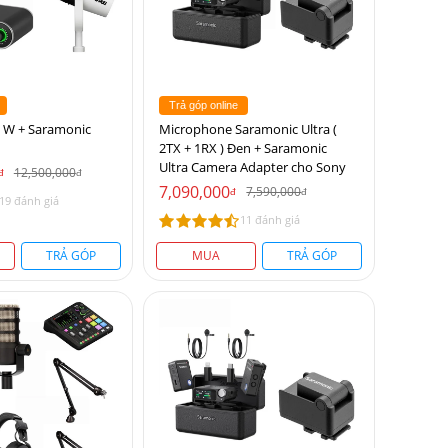
Trả góp online
- W + Saramonic
Microphone Saramonic Ultra (
2TX + 1RX ) Đen + Saramonic
Ultra Camera Adapter cho Sony
12,500,000
đ
đ
7,090,000
7,590,000
đ
đ
19 đánh giá
11 đánh giá
TRẢ GÓP
MUA
TRẢ GÓP