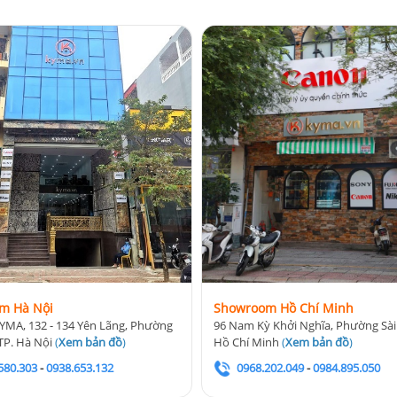
m Hà Nội
Showroom Hồ Chí Minh
YMA, 132 - 134 Yên Lãng, Phường
96 Nam Kỳ Khởi Nghĩa, Phường Sài
TP. Hà Nội
(
Xem bản đồ
)
Hồ Chí Minh
(
Xem bản đồ
)
580.303
-
0938.653.132
0968.202.049
-
0984.895.050