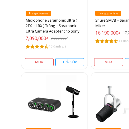
Trả góp online
Trả góp online
Microphone Saramonic Ultra (
Shure SM7B + Sara
2TX + 1RX ) Trắng + Saramonic
Mixer
Ultra Camera Adapter cho Sony
16,190,000
17,
đ
7,090,000
7,590,000
đ
đ
11 đán
18 đánh giá
MUA
TRẢ GÓP
MUA