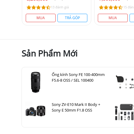
13 đánh giá
15 đán
MUA
TRẢ GÓP
MUA
Sản Phẩm Mới
Ống kính Sony FE 100-400mm
F5.6-8 OSS / SEL 100400
Sony ZV-E10 Mark II Body +
Sony E 50mm F1.8 OSS