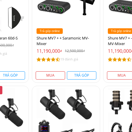
Trả góp online
Trả góp online
aran 60d-S
Shure MV7 + + Saramonic MV-
Shure MV7 + 
Mixer
MV-Mixer
500,000
đ
11,190,000
11,190,000
12,500,000
đ
đ
h giá
19 đánh giá
TRẢ GÓP
MUA
TRẢ GÓP
MUA