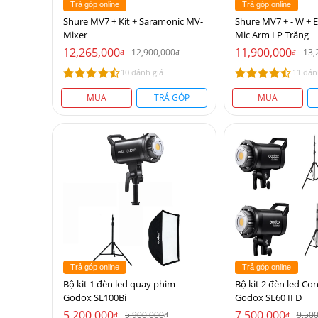
Trả góp online
Trả góp online
Shure MV7 + Kit + Saramonic MV-
Shure MV7 + - W + 
Mixer
Mic Arm LP Trắng
12,265,000
11,900,000
12,900,000
13,
đ
đ
đ
10 đánh giá
11 đán
MUA
TRẢ GÓP
MUA
Trả góp online
Trả góp online
Bộ kit 1 đèn led quay phim
Bộ kit 2 đèn led Co
Godox SL100Bi
Godox SL60 II D
5,200,000
7,500,000
5,900,000
9,50
đ
đ
đ