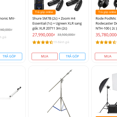
Trả góp online
Trả góp online
monic MV-
Shure SM7B (2c) + Zoom H4
Rode PodMic (
Essential (1c) + Ugreen XLR sang
Rodecaster Du
giắc XLR 20711 3m (2c)
NTH-100 ( 2c )
240,000
đ
27,990,000
35,780,000
33,500,000
đ
đ
h giá
19 đánh giá
TRẢ GÓP
MUA
TRẢ GÓP
MUA