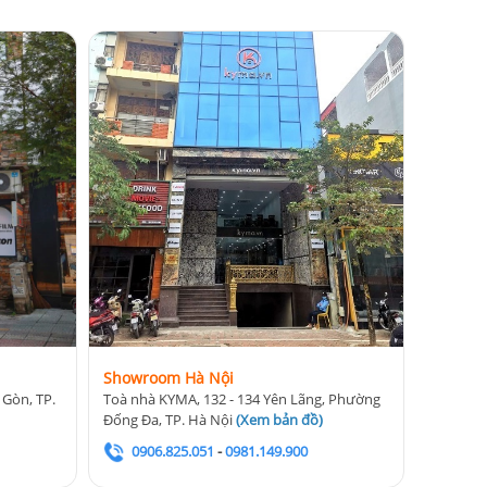
Showroom Hà Nội
 Gòn, TP.
Toà nhà KYMA, 132 - 134 Yên Lãng, Phường
Đống Đa, TP. Hà Nội
(
Xem bản đồ
)
0906.825.051
-
0981.149.900