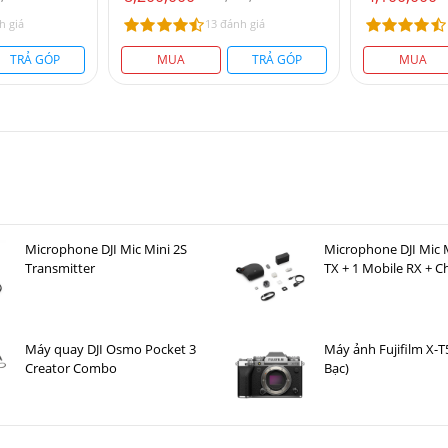
h giá
13 đánh giá
TRẢ GÓP
MUA
TRẢ GÓP
MUA
Microphone DJI Mic Mini 2S
Microphone DJI Mic M
Transmitter
TX + 1 Mobile RX + C
Case )
Máy quay DJI Osmo Pocket 3
Máy ảnh Fujifilm X-T
Creator Combo
Bạc)