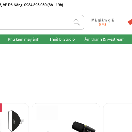
, VP Đà Nẵng: 0984.895.050 (8h - 19h)
Mã giảm giá
tlk
0 Mã
Phụ kiện máy ảnh
Thiết bị Studio
Âm thanh & livestream