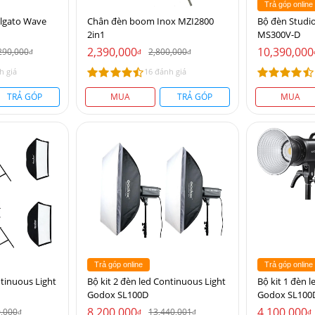
Trả góp online
Elgato Wave
Chân đèn boom Inox MZI2800
Bộ đèn Studio
2in1
MS300V-D
2,390,000
10,390,000
290,000
2,800,000
đ
đ
đ
h giá
16 đánh giá
TRẢ GÓP
MUA
TRẢ GÓP
MUA
Trả góp online
Trả góp online
ntinuous Light
Bộ kit 2 đèn led Continuous Light
Bộ kit 1 đèn 
Godox SL100D
Godox SL100
8,200,000
4,100,000
0,000
13,440,001
đ
đ
đ
đ