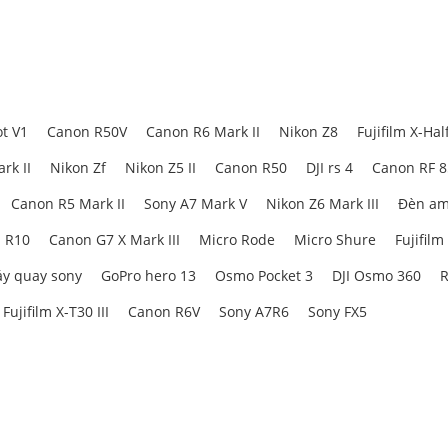
t V1
Canon R50V
Canon R6 Mark II
Nikon Z8
Fujifilm X-Hal
rk II
Nikon Zf
Nikon Z5 II
Canon R50
DJI rs 4
Canon RF 
Canon R5 Mark II
Sony A7 Mark V
Nikon Z6 Mark III
Đèn am
 R10
Canon G7 X Mark III
Micro Rode
Micro Shure
Fujifilm
y quay sony
GoPro hero 13
Osmo Pocket 3
DJI Osmo 360
R
Fujifilm X-T30 III
Canon R6V
Sony A7R6
Sony FX5