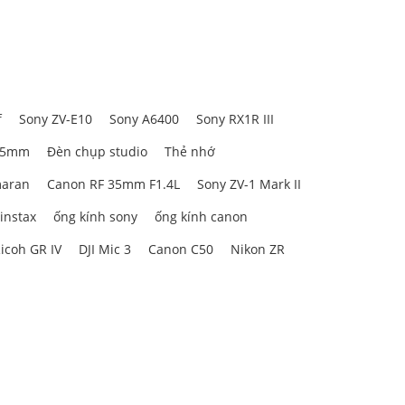
f
Sony ZV-E10
Sony A6400
Sony RX1R III
85mm
Đèn chụp studio
Thẻ nhớ
aran
Canon RF 35mm F1.4L
Sony ZV-1 Mark II
 instax
ống kính sony
ống kính canon
icoh GR IV
DJI Mic 3
Canon C50
Nikon ZR