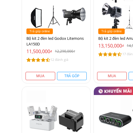
Trả góp online
Trả góp online
Bộ kit 2 đèn led Godox Litemons
Bộ kit 2 đèn led Am
LA150D
13,150,000
14,
đ
11,500,000
12,290,000
đ
đ
17 đán
12 đánh giá
MUA
TRẢ GÓP
MUA