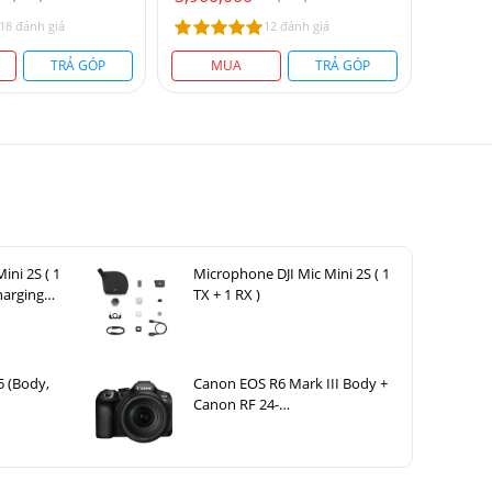
18 đánh giá
12 đánh giá
TRẢ GÓP
MUA
TRẢ GÓP
ini 2S ( 1
Microphone DJI Mic Mini 2S ( 1
harging
TX + 1 RX )
5 (Body,
Canon EOS R6 Mark III Body +
Canon RF 24-
105mm F4 L IS USM