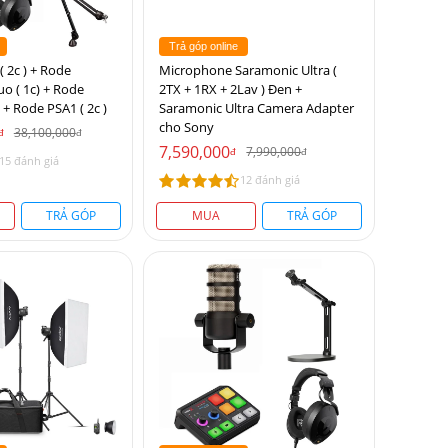
Trả góp online
 2c ) + Rode
Microphone Saramonic Ultra (
o ( 1c) + Rode
2TX + 1RX + 2Lav ) Đen +
 + Rode PSA1 ( 2c )
Saramonic Ultra Camera Adapter
cho Sony
38,100,000
đ
đ
7,590,000
7,990,000
đ
đ
15 đánh giá
12 đánh giá
TRẢ GÓP
MUA
TRẢ GÓP