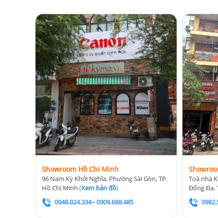
Showroom Hồ Chí Minh
Showroo
96 Nam Kỳ Khởi Nghĩa, Phường Sài Gòn, TP.
Toà nhà K
Hồ Chí Minh
(
Xem bản đồ
)
Đống Đa, 
0948.024.334
-
0909.688.485
0982.