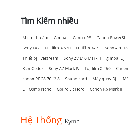
Tìm Kiếm nhiều
Micro thu âm
Gimbal
Canon R8
Canon PowerSho
Sony FX2
Fujifilm X-S20
Fujifilm X-T5
Sony A7C Ma
Thiết bị livestream
Sony ZV E10 Mark II
gimbal DJI
Đèn Godox
Sony A7 Mark IV
Fujifilm X-T50
Canon
canon RF 28 70 f2.8
Sound card
Máy quay Dji
Má
DJI Osmo Nano
GoPro Lit Hero
Canon R6 Mark III
Hệ Thống
Kyma