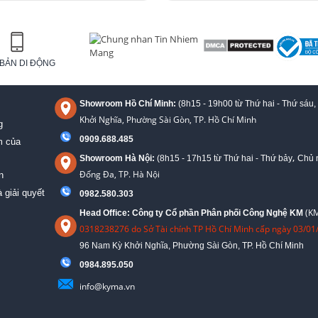
BẢN DI ĐỘNG
Showroom Hồ Chí Minh:
(8h15 - 19h00 từ
Thứ hai - Thứ sáu,
Khởi Nghĩa, Phường Sài Gòn, TP. Hồ Chí Minh
g
0909.688.485
m của
,
Showroom Hà Nội:
(8h15 - 17h15 từ Thứ hai - Thứ bảy
Chủ n
Đống Đa, TP. Hà Nội
n
 giải quyết
0982.580.303
(KM
Head Office: Công ty Cổ phần Phân phối Công Nghệ KM
0318238276 do Sở Tài chính TP Hồ Chí Minh cấp ngày 03/01
96 Nam Kỳ Khởi Nghĩa, Phường Sài Gòn, TP. Hồ Chí Minh
09
84.895.050
info@kyma.vn