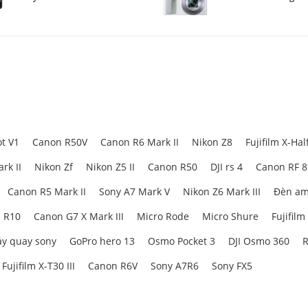
t V1
Canon R50V
Canon R6 Mark II
Nikon Z8
Fujifilm X-Hal
rk II
Nikon Zf
Nikon Z5 II
Canon R50
DJI rs 4
Canon RF 
Canon R5 Mark II
Sony A7 Mark V
Nikon Z6 Mark III
Đèn am
 R10
Canon G7 X Mark III
Micro Rode
Micro Shure
Fujifilm
y quay sony
GoPro hero 13
Osmo Pocket 3
DJI Osmo 360
R
Fujifilm X-T30 III
Canon R6V
Sony A7R6
Sony FX5