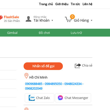
Trang chủ
Giới thiệu
Tin tức
Liên hệ
0
FlashSale
Đăng nhập
Tài khoản
Giỏ Hàng
26 Sản Phẩm
Gimbal
Đồ chơi
Lưu trữ
Chia sẻ
Nhấn số để gọi
Hồ Chí Minh
0909688485
-
0984895050
-
0948024334
-
0968202049
Chat Zalo
Chat Messenger