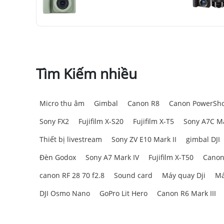
Tìm Kiếm nhiều
Micro thu âm
Gimbal
Canon R8
Canon PowerSho
Sony FX2
Fujifilm X-S20
Fujifilm X-T5
Sony A7C Ma
Thiết bị livestream
Sony ZV E10 Mark II
gimbal DJI
Đèn Godox
Sony A7 Mark IV
Fujifilm X-T50
Canon
canon RF 28 70 f2.8
Sound card
Máy quay Dji
Má
DJI Osmo Nano
GoPro Lit Hero
Canon R6 Mark III