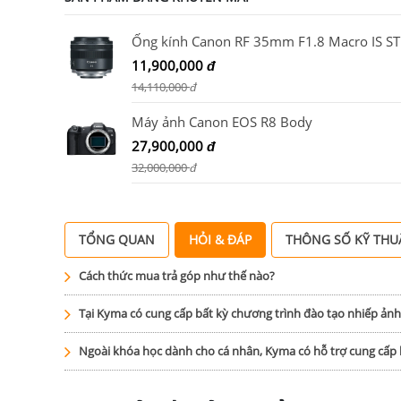
Ống kính Canon RF 35mm F1.8 Macro IS S
11,900,000
đ
14,110,000
đ
Máy ảnh Canon EOS R8 Body
27,900,000
đ
32,000,000
đ
TỔNG QUAN
HỎI & ĐÁP
THÔNG SỐ KỸ THU
Cách thức mua trả góp như thế nào?
Tại Kyma có cung cấp bất kỳ chương trình đào tạo nhiếp ản
Ngoài khóa học dành cho cá nhân, Kyma có hỗ trợ cung cấ