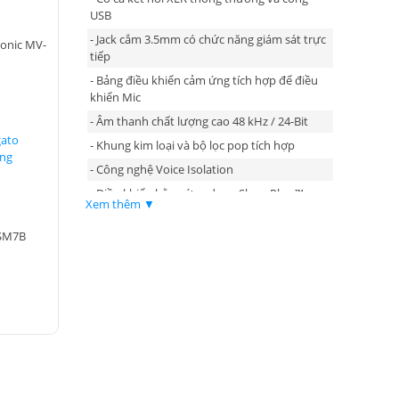
USB
- Jack cắm 3.5mm có chức năng giám sát trực
onic MV-
tiếp
- Bảng điều khiển cảm ứng tích hợp để điều
khiển Mic
- Âm thanh chất lượng cao 48 kHz / 24-Bit
gato
- Khung kim loại và bộ lọc pop tích hợp
ắng
- Công nghệ Voice Isolation
- Điều khiển bằng ứng dụng ShurePlus ™
Xem thêm ▼
MOTIV
 SM7B