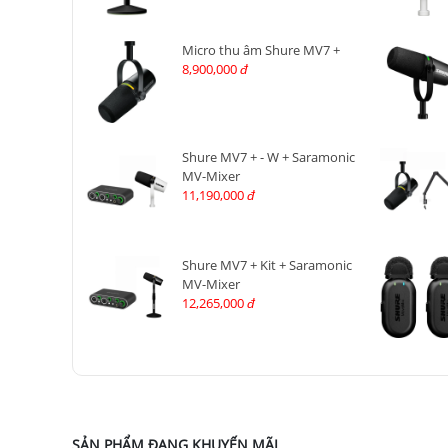
Micro thu âm Shure MV7 +
8,900,000
đ
Shure MV7 + - W + Saramonic
MV-Mixer
11,190,000
đ
Shure MV7 + Kit + Saramonic
MV-Mixer
12,265,000
đ
SẢN PHẨM ĐANG KHUYẾN MÃI