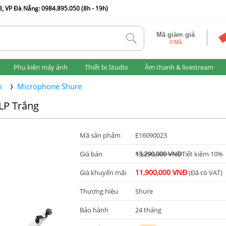
, VP Đà Nẵng: 0984.895.050 (8h - 19h)
Mã giảm giá
tlk
0 Mã
Phụ kiện máy ảnh
Thiết bị Studio
Âm thanh & livestream
m
Microphone Shure
LP Trắng
Mã sản phẩm
E16090023
Giá bán
13,290,000 VNĐ
Tiết kiệm 10%
11,900,000 VNĐ
Giá khuyến mãi
(Đã có VAT)
Thương hiệu
Shure
Bảo hành
24 tháng