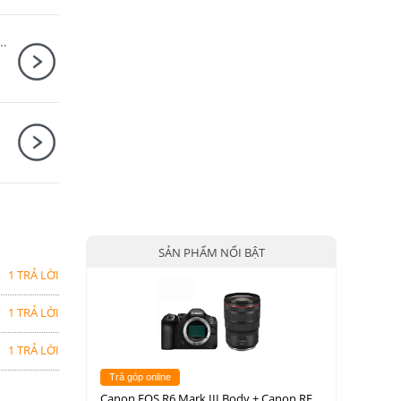
I Body + Sony E PZ 18-105mm F4 G OSS
SẢN PHẨM NỔI BẬT
1 TRẢ LỜI
1 TRẢ LỜI
1 TRẢ LỜI
Trả góp online
Canon EOS R6 Mark III Body + Canon RF