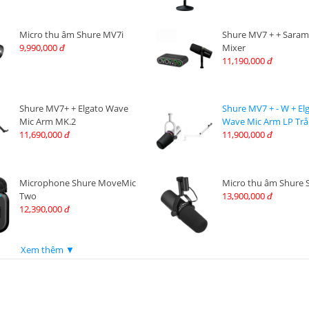
Micro thu âm Shure MV7i
Shure MV7 + + Saram
9,990,000
Mixer
đ
11,190,000
đ
Shure MV7+ + Elgato Wave
Shure MV7 + - W + El
Mic Arm MK.2
Wave Mic Arm LP Tr
11,690,000
11,900,000
đ
đ
Microphone Shure MoveMic
Micro thu âm Shure
Two
13,900,000
đ
12,390,000
đ
Xem thêm ▼