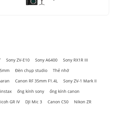
f
Sony ZV-E10
Sony A6400
Sony RX1R III
85mm
Đèn chụp studio
Thẻ nhớ
aran
Canon RF 35mm F1.4L
Sony ZV-1 Mark II
 instax
ống kính sony
ống kính canon
icoh GR IV
DJI Mic 3
Canon C50
Nikon ZR