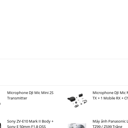
Microphone DJI Mic Mini 2S
Microphone DJI Mic M
Transmitter
TX + 1 Mobile RX + C
Case )
Sony ZV-E10 Mark II Body +
Máy ảnh Panasonic 
Sony E 50mm F1.8 OSS
TZ99 / ZS99 Trắng