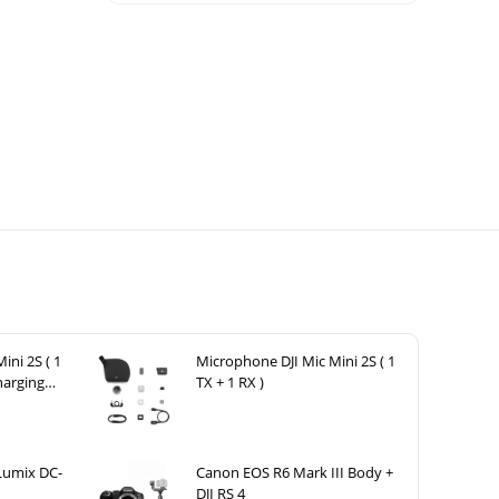
ini 2S ( 1
Microphone DJI Mic Mini 2S ( 1
harging
TX + 1 RX )
Lumix DC-
Canon EOS R6 Mark III Body +
DJI RS 4