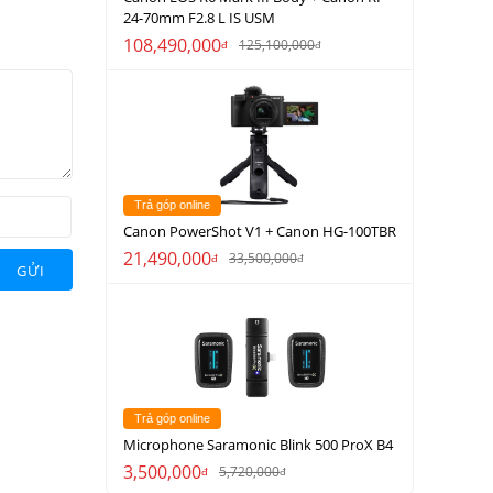
24-70mm F2.8 L IS USM
108,490,000
125,100,000
đ
đ
Trả góp online
Canon PowerShot V1 + Canon HG-100TBR
21,490,000
33,500,000
đ
đ
GỬI
Trả góp online
Microphone Saramonic Blink 500 ProX B4
3,500,000
5,720,000
đ
đ