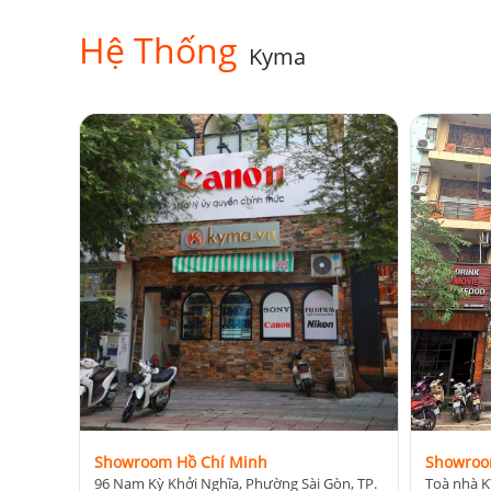
Hệ Thống
Kyma
Showroom Hồ Chí Minh
Showroo
96 Nam Kỳ Khởi Nghĩa, Phường Sài Gòn, TP.
Toà nhà K