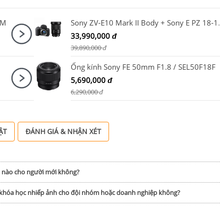
TM
Sony ZV-E10 Mark I
33,990,000
đ
39,890,000
đ
Ống kính Sony FE 50mm F1.8 / SEL50F18F
5,690,000
đ
6,290,000
đ
ẬT
ĐÁNH GIÁ & NHẬN XÉT
h nào cho người mới không?
p khóa học nhiếp ảnh cho đội nhóm hoặc doanh nghiệp không?