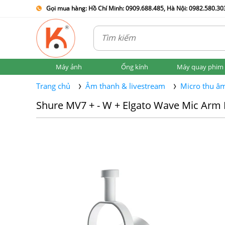
Gọi mua hàng: Hồ Chí Minh: 0909.688.485, Hà Nội: 0982.580.303
Máy ảnh
Ống kính
Máy quay phim
Trang chủ
Âm thanh & livestream
Micro thu â
Shure MV7 + - W + Elgato Wave Mic Arm 