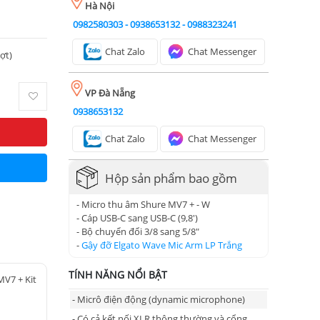
Hà Nội
0982580303
-
0938653132
-
0988323241
Chat Zalo
Chat Messenger
ượt)
VP Đà Nẵng
0938653132
Chat Zalo
Chat Messenger
Hộp sản phẩm bao gồm
- Micro thu âm Shure MV7 + - W
- Cáp USB-C sang USB-C (9,8')
- Bộ chuyển đổi 3/8 sang 5/8"
-
Gậy đỡ Elgato Wave Mic Arm LP Trắng
TÍNH NĂNG NỔI BẬT
MV7 + Kit
- Micrô điện động (dynamic microphone)
- Có cả kết nối XLR thông thường và cổng