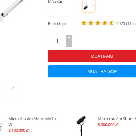
Màu sắc
m
Bình chọn
4.7/5 (11 l
+
-
MUA HÀNG
MUA TRẢ GÓP
Micro thu âm Shure MV7 + -
Micro thu âm Shure 
W
8,900,000
đ
8,100,000
đ