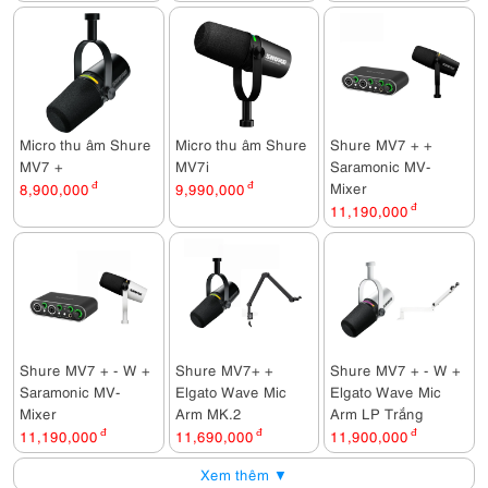
Micro thu âm Shure
Micro thu âm Shure
Shure MV7 + +
MV7 +
MV7i
Saramonic MV-
Mixer
8,900,000
đ
9,990,000
đ
11,190,000
đ
Shure MV7 + - W +
Shure MV7+ +
Shure MV7 + - W +
Saramonic MV-
Elgato Wave Mic
Elgato Wave Mic
Mixer
Arm MK.2
Arm LP Trắng
11,190,000
đ
11,690,000
đ
11,900,000
đ
Xem thêm ▼