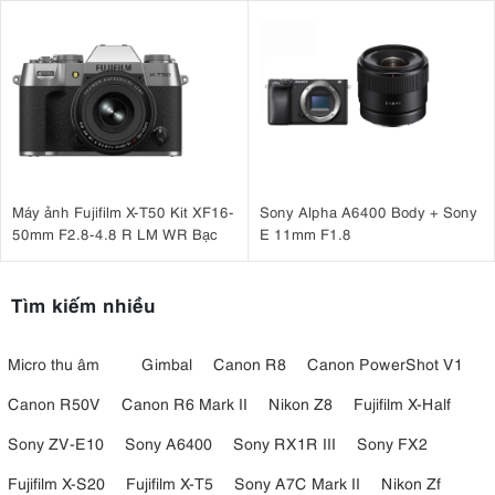
SmallRig ARRI Locating Top
Handle 3765
Máy ảnh Fujifilm X-T50 Kit XF16-
Sony Alpha A6400 Body + Sony
50mm F2.8-4.8 R LM WR Bạc
E 11mm F1.8
Tìm kiếm nhiều
Micro thu âm
Gimbal
Canon R8
Canon PowerShot V1
Canon R50V
Canon R6 Mark II
Nikon Z8
Fujifilm X-Half
Sony ZV-E10
Sony A6400
Sony RX1R III
Sony FX2
Fujifilm X-S20
Fujifilm X-T5
Sony A7C Mark II
Nikon Zf