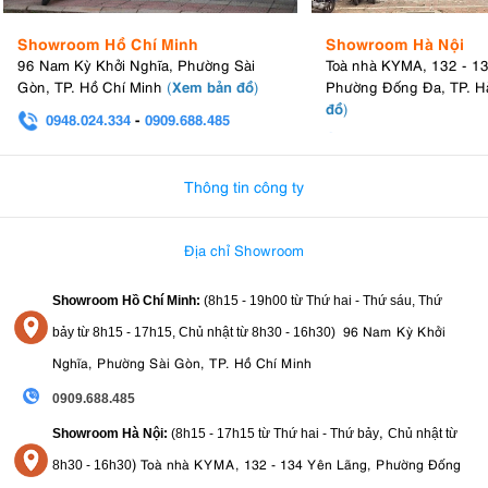
Showroom Hồ Chí Minh
Showroom Hà Nội
96 Nam Kỳ Khởi Nghĩa, Phường Sài
Toà nhà KYMA, 132 - 1
Xem bản đồ
Gòn, TP. Hồ Chí Minh
(
)
Phường Đống Đa, TP. H
đồ
)
0948.024.334
-
0909.688.485
0982.580.303
-
0938
Thông tin công ty
Địa chỉ Showroom
Showroom Hồ Chí Minh:
(8h15 - 19h00 từ
Thứ hai - Thứ sáu, Thứ
96 Nam Kỳ Khởi
bảy từ
8h15 - 17h15,
Chủ nhật từ 8
h30 - 16h30
)
Nghĩa, Phường Sài Gòn, TP. Hồ Chí Minh
0909.688.485
,
Showroom Hà Nội:
(8h15 - 17h15 từ Thứ hai - Thứ bảy
Chủ nhật từ
)
Toà nhà KYMA, 132 - 134 Yên Lãng, Phường Đống
8
h30 - 16h30