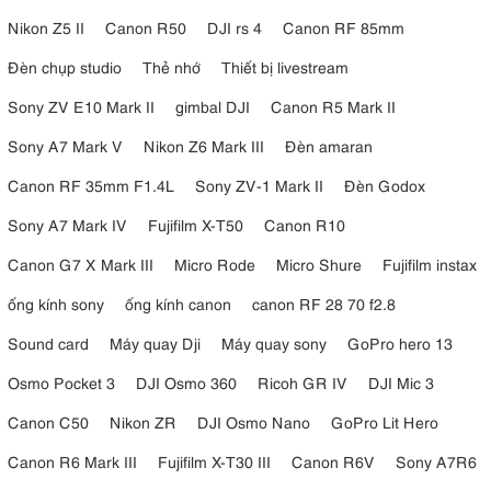
Nikon Z5 II
Canon R50
DJI rs 4
Canon RF 85mm
Đèn chụp studio
Thẻ nhớ
Thiết bị livestream
Sony ZV E10 Mark II
gimbal DJI
Canon R5 Mark II
Sony A7 Mark V
Nikon Z6 Mark III
Đèn amaran
Canon RF 35mm F1.4L
Sony ZV-1 Mark II
Đèn Godox
Sony A7 Mark IV
Fujifilm X-T50
Canon R10
Canon G7 X Mark III
Micro Rode
Micro Shure
Fujifilm instax
ống kính sony
ống kính canon
canon RF 28 70 f2.8
Sound card
Máy quay Dji
Máy quay sony
GoPro hero 13
Osmo Pocket 3
DJI Osmo 360
Ricoh GR IV
DJI Mic 3
Canon C50
Nikon ZR
DJI Osmo Nano
GoPro Lit Hero
Canon R6 Mark III
Fujifilm X-T30 III
Canon R6V
Sony A7R6