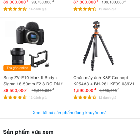
105mm F4 L IS USM
89,000,000
đ
87,800,000
đ
98,730,000
đ
109,100,000
đ
14 đánh giá
19 đánh giá
Trả góp online
Sony ZV-E10 Mark II Body +
Chân máy ảnh K&F Concept
Sigma 18-50mm F2.8 DC DN for
K254A3 + BH-28L KF09.089V1
Sony + SmallRig Cage for Sony
38,500,000
đ
1,590,000
đ
42,000,000
đ
1,990,000
đ
ZV-E10 II 4867
12 đánh giá
12 đánh giá
Xem tất cả sản phẩm đang khuyến mãi
Sản phẩm vừa xem