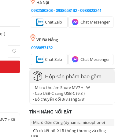
Hà Nội
0982580303
-
0938653132
-
0988323241
Chat Zalo
Chat Messenger
ượt)
VP Đà Nẵng
0938653132
Chat Zalo
Chat Messenger
Hộp sản phẩm bao gồm
- Micro thu âm Shure MV7 + - W
- Cáp USB-C sang USB-C (9,8')
- Bộ chuyển đổi 3/8 sang 5/8"
TÍNH NĂNG NỔI BẬT
MV7 + Kit
- Micrô điện động (dynamic microphone)
- Có cả kết nối XLR thông thường và cổng
USB