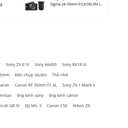
ng
Sigma 24-70mm f/2.8 DG DN II
Art
f
Sony ZV-E10
Sony A6400
Sony RX1R III
85mm
Đèn chụp studio
Thẻ nhớ
aran
Canon RF 35mm F1.4L
Sony ZV-1 Mark II
 instax
ống kính sony
ống kính canon
icoh GR IV
DJI Mic 3
Canon C50
Nikon ZR