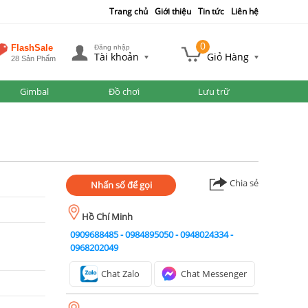
Trang chủ
Giới thiệu
Tin tức
Liên hệ
0
FlashSale
Đăng nhập
Tài khoản
Giỏ Hàng
28 Sản Phẩm
Gimbal
Đồ chơi
Lưu trữ
Chia sẻ
Nhấn số để gọi
Hồ Chí Minh
0909688485
-
0984895050
-
0948024334
-
0968202049
Chat Zalo
Chat Messenger