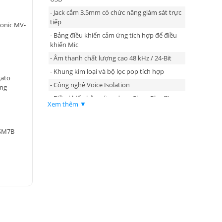
- Jack cắm 3.5mm có chức năng giám sát trực
tiếp
onic MV-
- Bảng điều khiển cảm ứng tích hợp để điều
khiển Mic
- Âm thanh chất lượng cao 48 kHz / 24-Bit
- Khung kim loại và bộ lọc pop tích hợp
gato
- Công nghệ Voice Isolation
ắng
- Điều khiển bằng ứng dụng ShurePlus ™
Xem thêm ▼
MOTIV
 SM7B