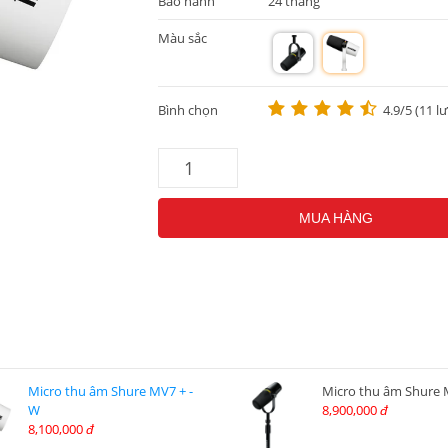
Bảo hành
24 tháng
Màu sắc
m
m
Bình chọn
4.9/5 (11 l
MUA HÀNG
Micro thu âm Shure MV7 + -
Micro thu âm Shure 
W
8,900,000
đ
8,100,000
đ