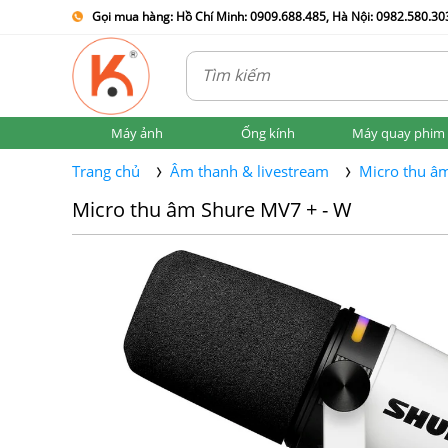
Gọi mua hàng: Hồ Chí Minh: 0909.688.485, Hà Nội: 0982.580.303
Máy ảnh
Ống kính
Máy quay phim
Trang chủ
Âm thanh & livestream
Micro thu â
Micro thu âm Shure MV7 + - W