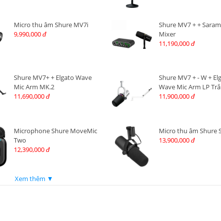
Micro thu âm Shure MV7i
Shure MV7 + + Saram
9,990,000
Mixer
đ
11,190,000
đ
Shure MV7+ + Elgato Wave
Shure MV7 + - W + El
Mic Arm MK.2
Wave Mic Arm LP Tr
11,690,000
11,900,000
đ
đ
Microphone Shure MoveMic
Micro thu âm Shure
Two
13,900,000
đ
12,390,000
đ
Xem thêm ▼