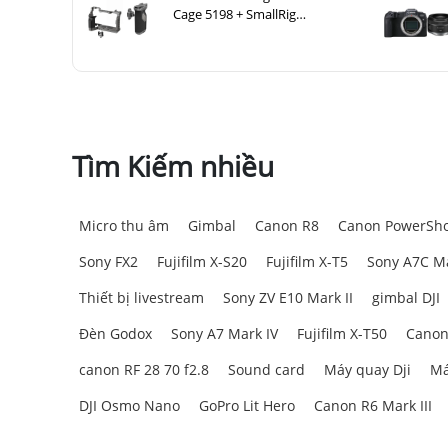
Cage 5198 + SmallRig
HawkLock H21 4485 cho Sony
A7CM2, A7CR
Tìm Kiếm nhiều
Micro thu âm
Gimbal
Canon R8
Canon PowerSho
Sony FX2
Fujifilm X-S20
Fujifilm X-T5
Sony A7C Ma
Thiết bị livestream
Sony ZV E10 Mark II
gimbal DJI
Đèn Godox
Sony A7 Mark IV
Fujifilm X-T50
Canon
canon RF 28 70 f2.8
Sound card
Máy quay Dji
Má
DJI Osmo Nano
GoPro Lit Hero
Canon R6 Mark III