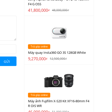
F4 G OSS
41,800,000
48,000,000
đ
đ
Trả góp online
Máy quay Insta360 GO 3S 128GB White
9,270,000
12,500,000
đ
đ
GỬI
Trả góp online
Máy ảnh Fujifilm X-S20 Kit XF16-80mm F4
R OIS WR
46,000,000
51,900,000
đ
đ