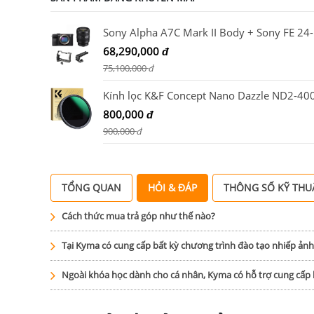
Sony Alph
68,290,000
đ
75,100,000
đ
800,000
đ
900,000
đ
TỔNG QUAN
HỎI & ĐÁP
THÔNG SỐ KỸ THU
Cách thức mua trả góp như thế nào?
Tại Kyma có cung cấp bất kỳ chương trình đào tạo nhiếp ản
Ngoài khóa học dành cho cá nhân, Kyma có hỗ trợ cung cấ