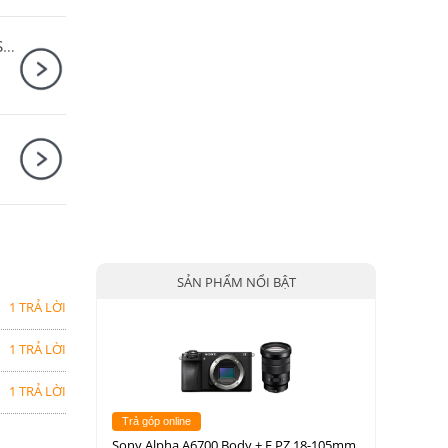
Ống kính Sony E PZ 18-105mm F4 G OSS / SELP18105G
SẢN PHẨM NỔI BẬT
1 TRẢ LỜI
1 TRẢ LỜI
1 TRẢ LỜI
Trả góp online
Sony Alpha A6700 Body + E PZ 18-105mm