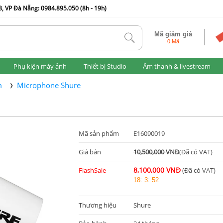
, VP Đà Nẵng: 0984.895.050 (8h - 19h)
Mã giảm giá
tlk
0 Mã
Phụ kiện máy ảnh
Thiết bị Studio
Âm thanh & livestream
m
Microphone Shure
Mã sản phẩm
E16090019
Giá bán
10,500,000 VNĐ
(Đã có VAT)
8,100,000 VNĐ
FlashSale
(Đã có VAT)
18
:
3
:
51
Thương hiệu
Shure