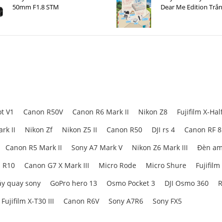
50mm F1.8 STM
Dear Me Edition Trắ
t V1
Canon R50V
Canon R6 Mark II
Nikon Z8
Fujifilm X-Hal
rk II
Nikon Zf
Nikon Z5 II
Canon R50
DJI rs 4
Canon RF 
Canon R5 Mark II
Sony A7 Mark V
Nikon Z6 Mark III
Đèn am
 R10
Canon G7 X Mark III
Micro Rode
Micro Shure
Fujifilm
y quay sony
GoPro hero 13
Osmo Pocket 3
DJI Osmo 360
R
Fujifilm X-T30 III
Canon R6V
Sony A7R6
Sony FX5