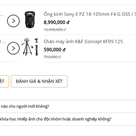
a A7C Mark II Body + Sony FE 24-50mm F2.8 G + SmallRig HawkLock Cage 5198 + SmallRig NATO Top Handle 3766
8,990,000
đ
12,990,000
đ
Kính lọc K&F Concept Nano Dazzle ND2-400 ( 1-9 Stop ) 67mm KF01.2360
Chân máy ảnh K&F Concept KF09.125
590,000
đ
750,000
đ
ẬT
ĐÁNH GIÁ & NHẬN XÉT
h nào cho người mới không?
p khóa học nhiếp ảnh cho đội nhóm hoặc doanh nghiệp không?