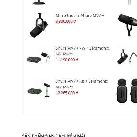
Micro thu âm Shure MV7 +
8,900,000
đ
Shure MV7 + - W + Saramonic
MV-Mixer
11,190,000
đ
Shure MV7 + Kit + Saramonic
MV-Mixer
12,265,000
đ
SẢN PHẨM ĐANG KHUYẾN MÃI