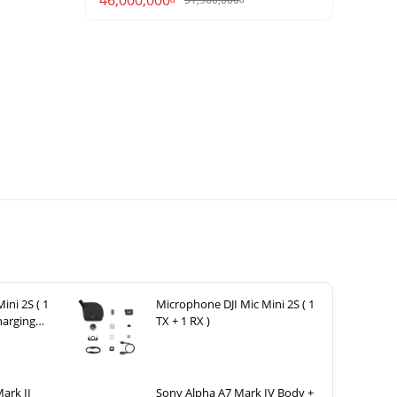
ini 2S ( 1
Microphone DJI Mic Mini 2S ( 1
harging
TX + 1 RX )
ark II
Sony Alpha A7 Mark IV Body +