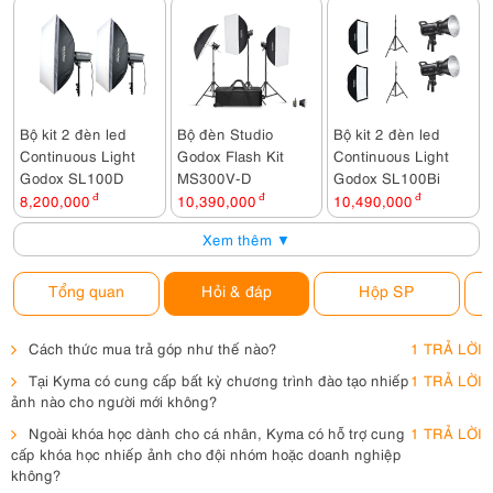
Bộ kit 2 đèn led
Bộ đèn Studio
Bộ kit 2 đèn led
Continuous Light
Godox Flash Kit
Continuous Light
Godox SL100D
MS300V-D
Godox SL100Bi
8,200,000
đ
10,390,000
đ
10,490,000
đ
Xem thêm ▼
Tổng quan
Hỏi & đáp
Hộp SP
Cách thức mua trả góp như thế nào?
1 TRẢ LỜI
Tại Kyma có cung cấp bất kỳ chương trình đào tạo nhiếp
1 TRẢ LỜI
ảnh nào cho người mới không?
Ngoài khóa học dành cho cá nhân, Kyma có hỗ trợ cung
1 TRẢ LỜI
cấp khóa học nhiếp ảnh cho đội nhóm hoặc doanh nghiệp
không?