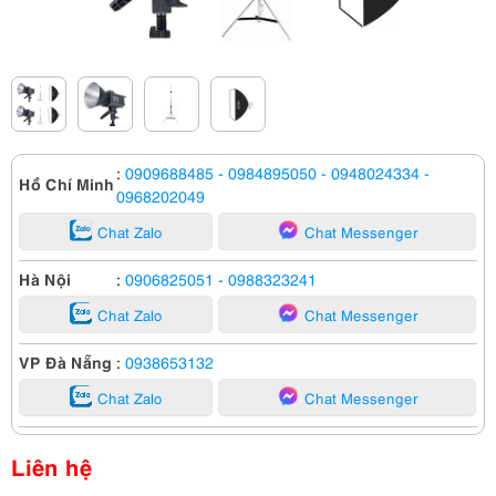
:
0909688485
- 0984895050
- 0948024334
-
Hồ Chí Minh
0968202049
Chat Zalo
Chat Messenger
Hà Nội
:
0906825051
- 0988323241
Chat Zalo
Chat Messenger
VP Đà Nẵng
:
0938653132
Chat Zalo
Chat Messenger
Liên hệ