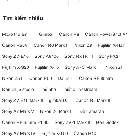
SmallRig Cage 3667B +
SmallRig ARRI Locating Top
Handle 3765
Tìm kiếm nhiều
Micro thu âm
Gimbal
Canon R8
Canon PowerShot V1
Canon R50V
Canon R6 Mark II
Nikon Z8
Fujifilm X-Half
Sony ZV-E10
Sony A6400
Sony RX1R III
Sony FX2
Fujifilm X-S20
Fujifilm X-T5
Sony A7C Mark II
Nikon Zf
Nikon Z5 II
Canon R50
DJI rs 4
Canon RF 85mm
Đèn chụp studio
Thẻ nhớ
Thiết bị livestream
Sony ZV E10 Mark II
gimbal DJI
Canon R5 Mark II
Sony A7 Mark V
Nikon Z6 Mark III
Đèn amaran
Canon RF 35mm F1.4L
Sony ZV-1 Mark II
Đèn Godox
Sony A7 Mark IV
Fujifilm X-T50
Canon R10