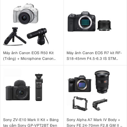
Máy ảnh Canon EOS R50 Kit
Máy ảnh Canon EOS R7 kit RF-
(Trắng) + Microphone Canon
S18-45mm F4.5-6.3 IS STM
DM-E100 + Báng tay cầm Canon
(Nhập khẩu)
HG-100TBR
Sony ZV-E10 Mark II Kit + Báng
Sony Alpha A7 Mark IV Body +
tay cầm Sony GP-VPT2BT Đen
Sony FE 24-70mm F2.8 GM II +