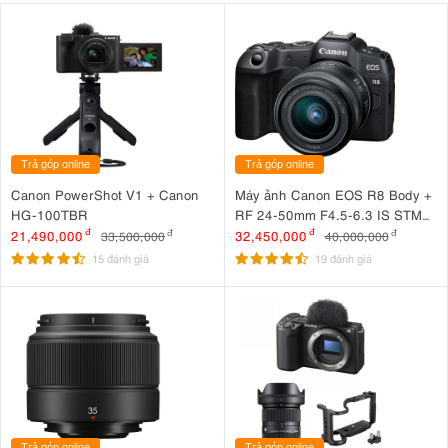
Trả góp online
Trả góp online
Canon PowerShot V1 + Canon
Máy ảnh Canon EOS R8 Body +
HG-100TBR
RF 24-50mm F4.5-6.3 IS STM
(nhập khẩu)
21,490,000
đ
32,450,000
đ
33,500,000
đ
40,000,000
đ
15 đánh giá
19 đánh giá
Trả góp online
Trả góp online