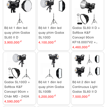
Bộ kit 1 đèn led
Bộ kit 1 đèn led
Godox SL60 II D +
quay phim Godox
quay phim Godox
Softbox K&F
SL60 II D
SL100D
Concept 90cm
KF18.0007V2 +
3,900,000
đ
4,100,000
đ
Chân MD - 240A
4,460,000
đ
Godox SL100D +
Bộ kit 1 đèn led
Bộ kit 2 đèn led
Softbox K&F
quay phim Godox
Continuous Light
Concept 90cm +
SL100Bi
Godox SL60 II D
Chân MD - 240A
5,200,000
đ
7,500,000
đ
4,590,000
đ