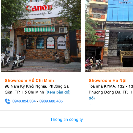
Showroom Hồ Chí Minh
Showroom Hà Nội
96 Nam Kỳ Khởi Nghĩa, Phường Sài
Toà nhà KYMA, 132 - 1
Xem bản đồ
Gòn, TP. Hồ Chí Minh
(
)
Phường Đống Đa, TP. H
đồ
)
0948.024.334
-
0909.688.485
0982.580.303
-
0938
Thông tin công ty