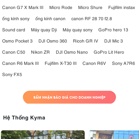
Canon G7 X Mark III
Micro Rode
Micro Shure
Fujifilm instax
ống kính sony
ống kính canon
canon RF 28 70 f2.8
Sound card
Máy quay Dji
Máy quay sony
GoPro hero 13
Osmo Pocket 3
DJI Osmo 360
Ricoh GR IV
DJI Mic 3
Canon C50
Nikon ZR
DJI Osmo Nano
GoPro Lit Hero
Canon R6 Mark III
Fujifilm X-T30 III
Canon R6V
Sony A7R6
Sony FX5
Hệ Thống Kyma