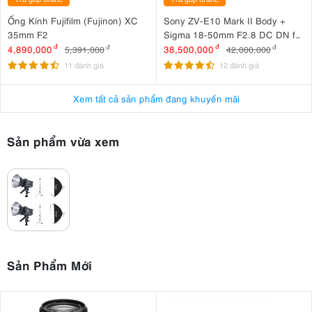
Ống Kính Fujifilm (Fujinon) XC
Sony ZV-E10 Mark II Body +
35mm F2
Sigma 18-50mm F2.8 DC DN for
Sony + SmallRig Cage for Sony
4,890,000
đ
38,500,000
đ
5,391,000
đ
42,000,000
đ
ZV-E10 II 4867
11 đánh giá
12 đánh giá
Xem tất cả sản phẩm đang khuyến mãi
Sản phẩm vừa xem
Sản Phẩm Mới