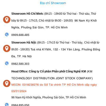
Địa chỉ Showroom
Showroom Hồ Chí Minh:
(8h15 - 19h00 từ
Thứ hai - Thứ sáu, Thứ
96 Nam Kỳ Khởi
bảy từ
8h15 - 17h15,
Chủ nhật từ 8
h30 - 16h30
)
Nghĩa, Phường Sài Gòn, TP. Hồ Chí Minh
0909.688.485
,
Showroom Hà Nội:
(8h15 - 17h15 từ Thứ hai - Thứ bảy
Chủ nhật từ
)
Toà nhà KYMA, 132 - 134 Yên Lãng, Phường Đống
8
h30 - 16h30
Đa, TP. Hà Nội
0982.580.303
(KM
Head Office: Công ty Cổ phần Phân phối Công Nghệ KM
TECHNOLOGY DISTRIBUTION JOINT STOCK COMPANY)
MSDN: 0318238276 do Sở Tài chính TP Hồ Chí Minh cấp ngày
03/01/2024
96 Nam Kỳ Khởi Nghĩa, Phường Sài Gòn, TP. Hồ Chí Minh
09
84.895.050