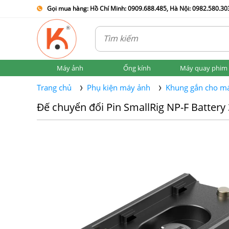
Gọi mua hàng: Hồ Chí Minh: 0909.688.485, Hà Nội: 0982.580.303
Máy ảnh
Ống kính
Máy quay phim
Trang chủ
Phụ kiện máy ảnh
Khung gắn cho m
Đế chuyển đổi Pin SmallRig NP-F Batter