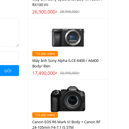
RX100 VII
26,900,000
28,990,000
đ
đ
Trả góp online
Máy ảnh Sony Alpha ILCE-6400 / A6400
Body/ Đen
GỬI
17,490,000
20,990,000
đ
đ
Trả góp online
Canon EOS R6 Mark III Body + Canon RF
24-105mm F4-7.1 IS STM