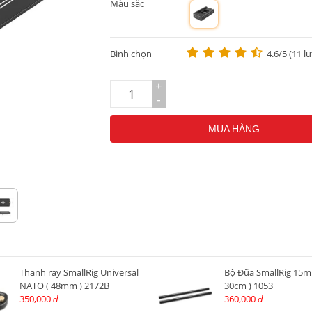
Màu sắc
m
Bình chọn
4.6/5 (11 l
+
-
MUA HÀNG
Thanh ray SmallRig Universal
Bộ Đũa SmallRig 15m
NATO ( 48mm ) 2172B
30cm ) 1053
350,000
360,000
đ
đ