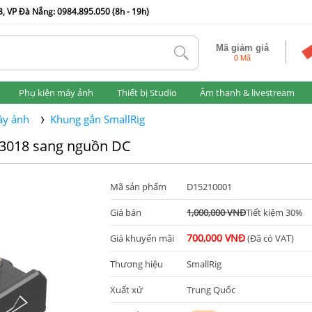
, VP Đà Nẵng: 0984.895.050 (8h - 19h)
Mã giảm giá
tlk
0 Mã
Phụ kiện máy ảnh
Thiết bị Studio
Âm thanh & livestream
áy ảnh
Khung gắn SmallRig
y 3018 sang nguồn DC
Mã sản phẩm
D15210001
Giá bán
1,000,000 VNĐ
Tiết kiệm 30%
700,000 VNĐ
Giá khuyến mãi
(Đã có VAT)
Thương hiệu
SmallRig
Xuất xứ
Trung Quốc