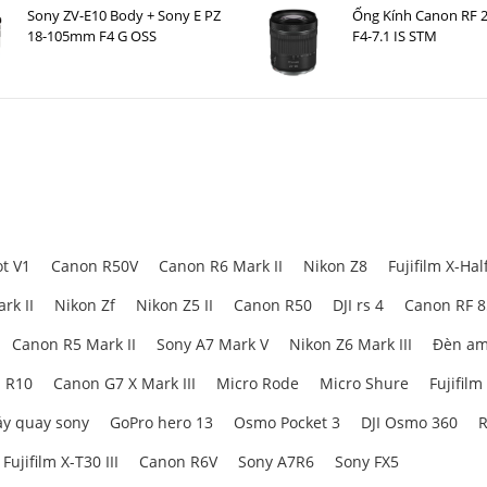
Sony ZV-E10 Body + Sony E PZ
Ống Kính Canon RF
18-105mm F4 G OSS
F4-7.1 IS STM
t V1
Canon R50V
Canon R6 Mark II
Nikon Z8
Fujifilm X-Hal
rk II
Nikon Zf
Nikon Z5 II
Canon R50
DJI rs 4
Canon RF 
Canon R5 Mark II
Sony A7 Mark V
Nikon Z6 Mark III
Đèn am
 R10
Canon G7 X Mark III
Micro Rode
Micro Shure
Fujifilm
y quay sony
GoPro hero 13
Osmo Pocket 3
DJI Osmo 360
R
Fujifilm X-T30 III
Canon R6V
Sony A7R6
Sony FX5