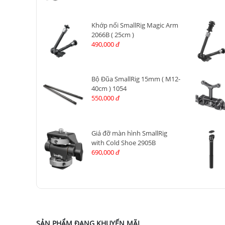
Khớp nối SmallRig Magic Arm
2066B ( 25cm )
490,000
đ
Bộ Đũa SmallRig 15mm ( M12-
40cm ) 1054
550,000
đ
Giá đỡ màn hình SmallRig
with Cold Shoe 2905B
690,000
đ
SẢN PHẨM ĐANG KHUYẾN MÃI