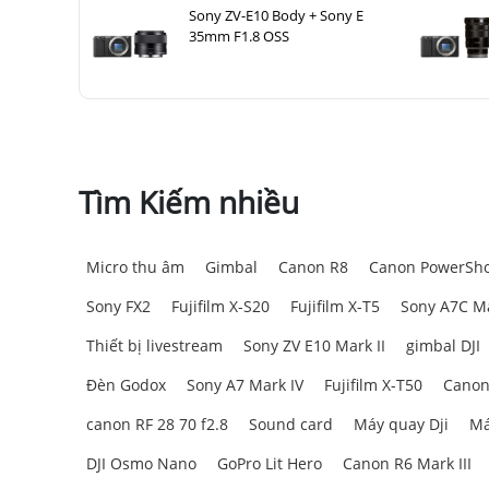
Sony ZV-E10 Body + Sony E
35mm F1.8 OSS
Tìm Kiếm nhiều
Micro thu âm
Gimbal
Canon R8
Canon PowerSho
Sony FX2
Fujifilm X-S20
Fujifilm X-T5
Sony A7C Ma
Thiết bị livestream
Sony ZV E10 Mark II
gimbal DJI
Đèn Godox
Sony A7 Mark IV
Fujifilm X-T50
Canon
canon RF 28 70 f2.8
Sound card
Máy quay Dji
Má
DJI Osmo Nano
GoPro Lit Hero
Canon R6 Mark III