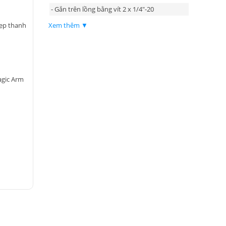
- Gắn trên lồng bằng vít 2 x 1/4"-20
Xem thêm ▼
kẹp thanh
agic Arm