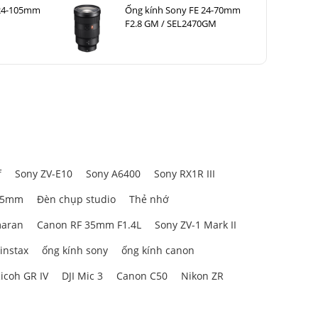
 24-105mm
Ống kính Sony FE 24-70mm
F2.8 GM / SEL2470GM
f
Sony ZV-E10
Sony A6400
Sony RX1R III
85mm
Đèn chụp studio
Thẻ nhớ
aran
Canon RF 35mm F1.4L
Sony ZV-1 Mark II
 instax
ống kính sony
ống kính canon
icoh GR IV
DJI Mic 3
Canon C50
Nikon ZR