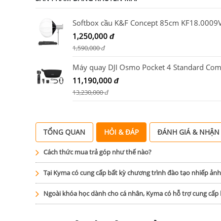
Softbox cầu K&F Concept 85cm KF18.0009
1,250,000
đ
1,590,000
đ
Máy quay DJI Osmo Pocket 4 Standard Co
11,190,000
đ
13,230,000
đ
TỔNG QUAN
HỎI & ĐÁP
ĐÁNH GIÁ & NHẬN
Cách thức mua trả góp như thế nào?
Tại Kyma có cung cấp bất kỳ chương trình đào tạo nhiếp ản
Ngoài khóa học dành cho cá nhân, Kyma có hỗ trợ cung cấ