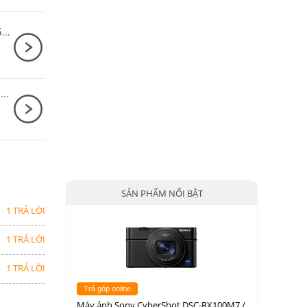
Sony Alpha A6400 Body + Sony E PZ 18-105mm F4 G OSS
Máy ảnh Sony ZV-1 Mark II Dear Me Edition Trắng
SẢN PHẨM NỔI BẬT
1 TRẢ LỜI
1 TRẢ LỜI
1 TRẢ LỜI
Trả góp online
Máy ảnh Sony CyberShot DSC-RX100M7 /