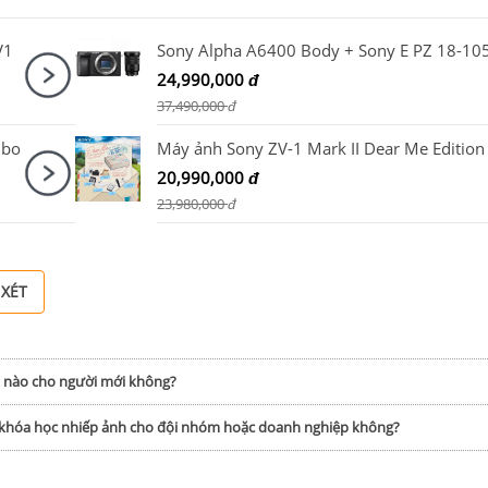
V1
24,990,000
đ
37,490,000
đ
mbo
20,990,000
đ
23,980,000
đ
 XÉT
h nào cho người mới không?
p khóa học nhiếp ảnh cho đội nhóm hoặc doanh nghiệp không?