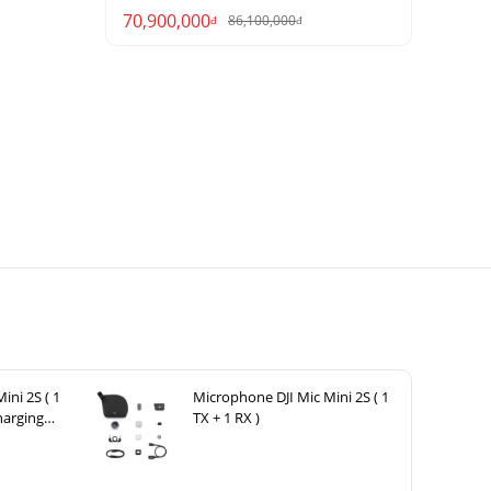
70,900,000
86,100,000
đ
đ
ini 2S ( 1
Microphone DJI Mic Mini 2S ( 1
harging
TX + 1 RX )