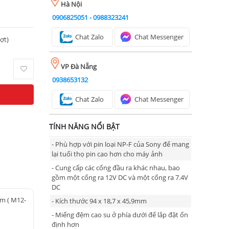
Hà Nội
0906825051
-
0988323241
Chat Zalo
Chat Messenger
ượt)
VP Đà Nẵng
0938653132
Chat Zalo
Chat Messenger
TÍNH NĂNG NỔI BẬT
- Phù hợp với pin loại NP-F của Sony để mang
lại tuổi thọ pin cao hơn cho máy ảnh
- Cung cấp các cổng đầu ra khác nhau, bao
gồm một cổng ra 12V DC và một cổng ra 7.4V
DC
m ( M12-
- Kích thước 94 x 18,7 x 45,9mm
- Miếng đệm cao su ở phía dưới để lắp đặt ổn
định hơn