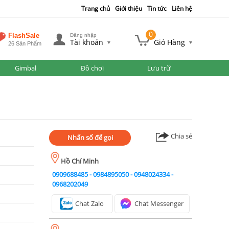
Trang chủ
Giới thiệu
Tin tức
Liên hệ
0
FlashSale
Đăng nhập
Tài khoản
Giỏ Hàng
26 Sản Phẩm
Gimbal
Đồ chơi
Lưu trữ
Chia sẻ
Nhấn số để gọi
Hồ Chí Minh
0909688485
-
0984895050
-
0948024334
-
0968202049
Chat Zalo
Chat Messenger