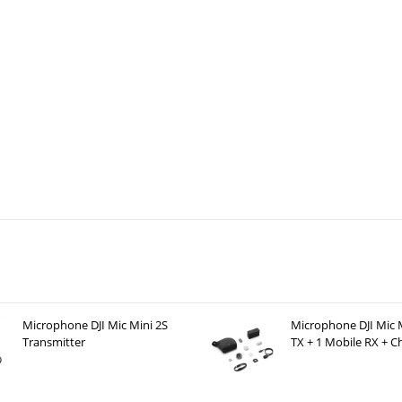
Microphone DJI Mic Mini 2S
Microphone DJI Mic M
Transmitter
TX + 1 Mobile RX + C
Case )