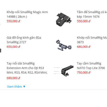
Khớp nối SmallRig Magic Arm
Tấm đế SmallRig có 
1498B ( 28cm )
kép 15mm 1674
550,000
550,000
đ
đ
Giá đỡ ống kính gắn đũa
Khớp nối SmallRig M
SmallRig 2727
3873
650,000
680,000
đ
đ
Tay nối dài SmallRig
Tay cầm SmallRig
Extension Arm cho DJI RS3
NATO Top Lite 3766
Mini, RS3, RS4, RS2, RS4 Mini,
750,000
đ
RS3 Pro, RS4 Pro 4378
690,000
đ
Xem thêm ▼