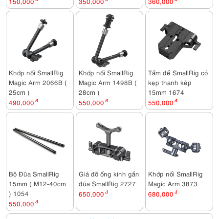
150,000
350,000
360,000
Khớp nối SmallRig
Khớp nối SmallRig
Tấm đế SmallRig có
Magic Arm 2066B (
Magic Arm 1498B (
kẹp thanh kép
25cm )
28cm )
15mm 1674
490,000
đ
550,000
đ
550,000
đ
Bộ Đũa SmallRig
Giá đỡ ống kính gắn
Khớp nối SmallRig
15mm ( M12-40cm
đũa SmallRig 2727
Magic Arm 3873
) 1054
650,000
đ
680,000
đ
550,000
đ