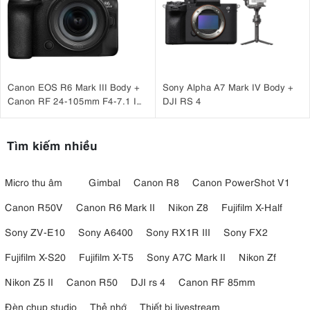
Canon EOS R6 Mark III Body +
Sony Alpha A7 Mark IV Body +
Canon RF 24-105mm F4-7.1 IS
DJI RS 4
STM
Tìm kiếm nhiều
Micro thu âm
Gimbal
Canon R8
Canon PowerShot V1
Canon R50V
Canon R6 Mark II
Nikon Z8
Fujifilm X-Half
Sony ZV-E10
Sony A6400
Sony RX1R III
Sony FX2
Fujifilm X-S20
Fujifilm X-T5
Sony A7C Mark II
Nikon Zf
Nikon Z5 II
Canon R50
DJI rs 4
Canon RF 85mm
Đèn chụp studio
Thẻ nhớ
Thiết bị livestream