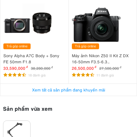
Trả góp online
Trả góp online
Sony Alpha A7C Body + Sony
Máy ảnh Nikon Z50 II Kit Z DX
FE 50mm F1.8
16-50mm F3.5-6.3
VR Nhập khẩu
33,590,000
đ
26,500,000
đ
38,280,000
đ
27,500,000
đ
18 đánh giá
11 đánh giá
Xem tất cả sản phẩm đang khuyến mãi
Sản phẩm vừa xem