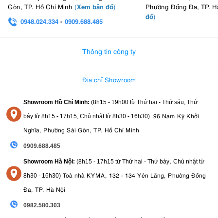
Xem bản đồ
Gòn, TP. Hồ Chí Minh
(
)
Phường Đống Đa, TP. H
đồ
)
0948.024.334
-
0909.688.485
0982.580.303
-
0938
Thông tin công ty
Địa chỉ Showroom
Showroom Hồ Chí Minh:
(8h15 - 19h00 từ
Thứ hai - Thứ sáu, Thứ
96 Nam Kỳ Khởi
bảy từ
8h15 - 17h15,
Chủ nhật từ 8
h30 - 16h30
)
Nghĩa, Phường Sài Gòn, TP. Hồ Chí Minh
0909.688.485
,
Showroom Hà Nội:
(8h15 - 17h15 từ Thứ hai - Thứ bảy
Chủ nhật từ
)
Toà nhà KYMA, 132 - 134 Yên Lãng, Phường Đống
8
h30 - 16h30
Đa, TP. Hà Nội
0982.580.303