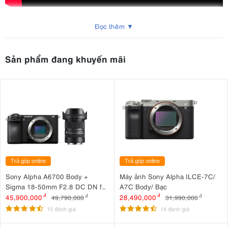
Mọi góc quay trở nên đơn giản với Smallrig Magic Arm 4766
Đọc thêm ▼
Sản phẩm đang khuyến mãi
Trả góp online
Trả góp online
Sony Alpha A6700 Body +
Máy ảnh Sony Alpha ILCE-7C/
Sigma 18-50mm F2.8 DC DN for
A7C Body/ Bạc
Sony
45,900,000
đ
28,490,000
đ
49,790,000
đ
31,990,000
đ
15 đánh giá
14 đánh giá