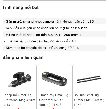
Tính năng nổi bật
- Gắn micrô, smartphone, camera hành động, hoặc đèn LED
- Kẹp kiểu cua gắn chắc chắn lên bề mặt tối đa 2.5 inch
- Hỗ trợ thiết bị nặng lên đến 8.8 oz. ( ~ 250 gram )
- Thiết kế bằng nhôm đảm bảo độ bền và ổn định
- Kèm theo bộ chuyển đổi từ 1/4″-20 sang 3/8″-16
Sản phẩm liên quan
Khớp nối SmallRig
Thanh ray SmallRig
Bộ Đũa SmallRig
Universal Magic Arm
Universal NATO (
15mm ( M12-30cm )
2157
48mm ) 2172B
1053
đ
đ
đ