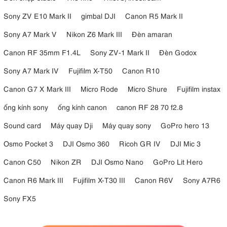
Sony ZV E10 Mark II
gimbal DJI
Canon R5 Mark II
Sony A7 Mark V
Nikon Z6 Mark III
Đèn amaran
Canon RF 35mm F1.4L
Sony ZV-1 Mark II
Đèn Godox
Sony A7 Mark IV
Fujifilm X-T50
Canon R10
Canon G7 X Mark III
Micro Rode
Micro Shure
Fujifilm instax
ống kính sony
ống kính canon
canon RF 28 70 f2.8
Sound card
Máy quay Dji
Máy quay sony
GoPro hero 13
Osmo Pocket 3
DJI Osmo 360
Ricoh GR IV
DJI Mic 3
Canon C50
Nikon ZR
DJI Osmo Nano
GoPro Lit Hero
Canon R6 Mark III
Fujifilm X-T30 III
Canon R6V
Sony A7R6
Sony FX5