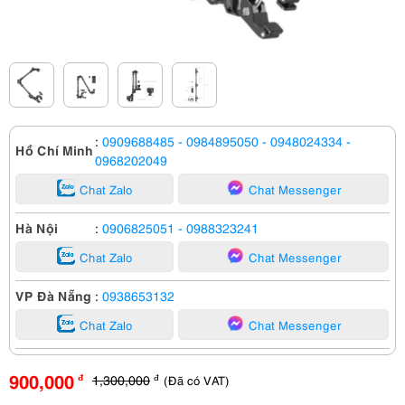
:
0909688485
- 0984895050
- 0948024334
-
Hồ Chí Minh
0968202049
Chat Zalo
Chat Messenger
Hà Nội
:
0906825051
- 0988323241
Chat Zalo
Chat Messenger
VP Đà Nẵng
:
0938653132
Chat Zalo
Chat Messenger
900,000
1,300,000
(Đã có VAT)
đ
đ