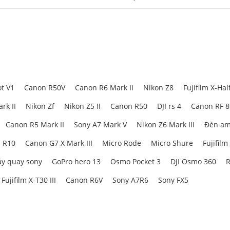
t V1
Canon R50V
Canon R6 Mark II
Nikon Z8
Fujifilm X-Hal
rk II
Nikon Zf
Nikon Z5 II
Canon R50
DJI rs 4
Canon RF 
Canon R5 Mark II
Sony A7 Mark V
Nikon Z6 Mark III
Đèn am
 R10
Canon G7 X Mark III
Micro Rode
Micro Shure
Fujifilm
y quay sony
GoPro hero 13
Osmo Pocket 3
DJI Osmo 360
R
Fujifilm X-T30 III
Canon R6V
Sony A7R6
Sony FX5