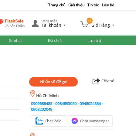
Trang chủ
Giới thiệu
Tin tức
Liên hệ
0
FlashSale
Đăng nhập
Tài khoản
Giỏ Hàng
28 Sản Phẩm
Gimbal
Đồ chơi
Lưu trữ
Chia sẻ
Nhấn số để gọi
Hồ Chí Minh
0909688485
-
0984895050
-
0948024334
-
0968202049
Chat Zalo
Chat Messenger