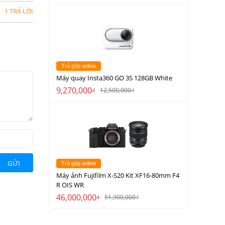
1 TRẢ LỜI
Trả góp online
Máy quay Insta360 GO 3S 128GB White
9,270,000
12,500,000
đ
đ
GỬI
Trả góp online
Máy ảnh Fujifilm X-S20 Kit XF16-80mm F4
R OIS WR
46,000,000
51,900,000
đ
đ