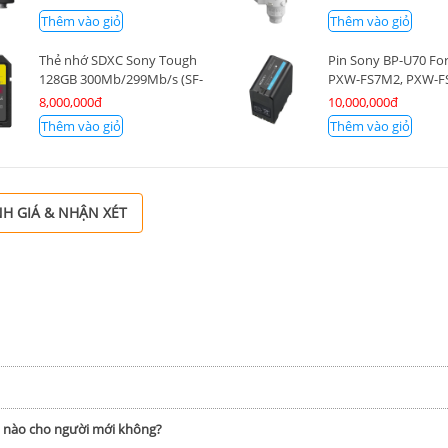
Thêm vào giỏ
Thêm vào giỏ
Thẻ nhớ SDXC Sony Tough
Pin Sony BP-U70 Fo
128GB 300Mb/299Mb/s (SF-
PXW-FS7M2, PXW-F
G128T/T1)
FS5M2, PXW-FS5, P
8,000,000đ
10,000,000đ
PXW-X180
Thêm vào giỏ
Thêm vào giỏ
H GIÁ & NHẬN XÉT
h nào cho người mới không?