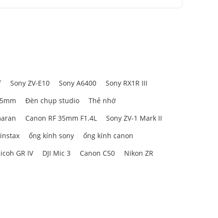
f
Sony ZV-E10
Sony A6400
Sony RX1R III
85mm
Đèn chụp studio
Thẻ nhớ
aran
Canon RF 35mm F1.4L
Sony ZV-1 Mark II
 instax
ống kính sony
ống kính canon
icoh GR IV
DJI Mic 3
Canon C50
Nikon ZR