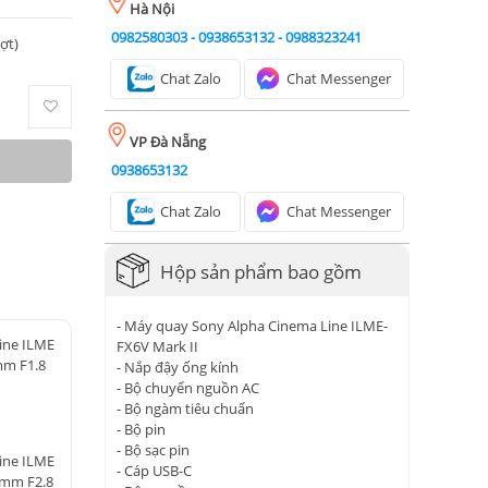
Hà Nội
0982580303
-
0938653132
-
0988323241
ượt)
Chat Zalo
Chat Messenger
VP Đà Nẵng
0938653132
Chat Zalo
Chat Messenger
Hộp sản phẩm bao gồm
- Máy quay Sony Alpha Cinema Line ILME-
ine ILME
FX6V Mark II
mm F1.8
- Nắp đậy ống kính
- Bộ chuyển nguồn AC
- Bộ ngàm tiêu chuẩn
- Bộ pin
- Bộ sạc pin
ine ILME
- Cáp USB-C
4mm F2.8