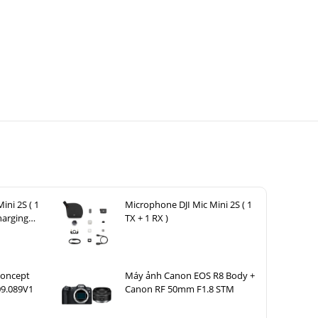
ini 2S ( 1
Microphone DJI Mic Mini 2S ( 1
harging
TX + 1 RX )
Concept
Máy ảnh Canon EOS R8 Body +
09.089V1
Canon RF 50mm F1.8 STM