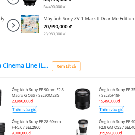
34,490,000
đ
dy
20,990,000
đ
23,980,000
đ
Máy quay Sony Alpha Cinema Line ILME - FX6 Mark II
Xem tất cả
Ống kính Sony FE 90mm F2.8
Ống kính Sony FE 3
Macro G OSS / SEL90M28G
/ SEL35F18F
23,990,000đ
15,490,000đ
Thêm vào giỏ
Thêm vào giỏ
Ống kính Sony FE 28-60mm
Ống kính Sony FE 
F4-5.6 / SEL2860
F2.8 GM OSS / SEL
9,000,000đ
315,990,000đ