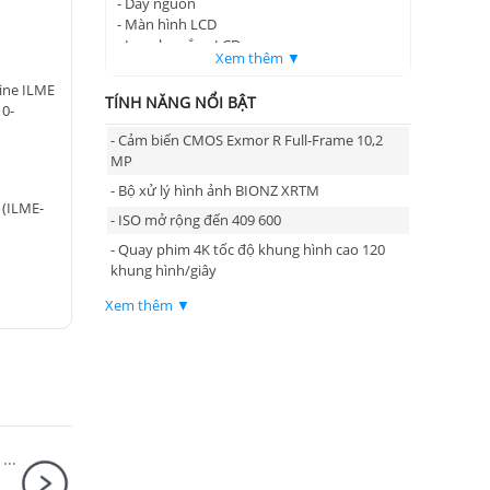
- Dây nguồn
- Màn hình LCD
- Loa che nắng LCD
Xem thêm ▼
- Tay cầm
- Nắp đầu cắm tay cầm
ine ILME
TÍNH NĂNG NỔI BẬT
- Điều khiển từ xa dạng báng tay cầm
10-
- Cảm biến CMOS Exmor R Full-Frame 10,2
MP
- Bộ xử lý hình ảnh BIONZ XRTM
 (ILME-
- ISO mở rộng đến 409 600
- Quay phim 4K tốc độ khung hình cao 120
khung hình/giây
Xem thêm ▼
Ống kính Sony FE 50mm F1.4 GM / SEL50F14GM