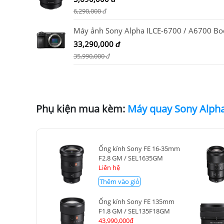
6,290,000
đ
Máy ảnh Sony Alpha ILCE-6700 / A6700 Bo
33,290,000
đ
35,990,000
đ
Phụ kiện mua kèm:
Ống kính Sony FE 16-35mm
F2.8 GM / SEL1635GM
Liên hệ
Thêm vào giỏ
Ống kính Sony FE 135mm
F1.8 GM / SEL135F18GM
43,990,000đ