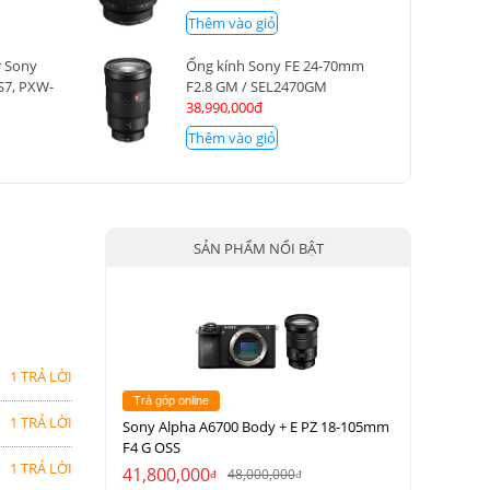
Thêm vào giỏ
r Sony
Ống kính Sony FE 24-70mm
S7, PXW-
F2.8 GM / SEL2470GM
XW-X160,
38,990,000đ
Thêm vào giỏ
SẢN PHẨM NỔI BẬT
1 TRẢ LỜI
Trả góp online
1 TRẢ LỜI
Sony Alpha A6700 Body + E PZ 18-105mm
F4 G OSS
1 TRẢ LỜI
41,800,000
48,000,000
đ
đ