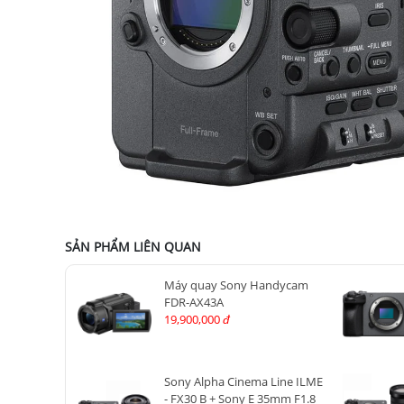
SẢN PHẨM LIÊN QUAN
Máy quay Sony Handycam
FDR-AX43A
19,900,000
đ
Sony Alpha Cinema Line ILME
- FX30 B + Sony E 35mm F1.8