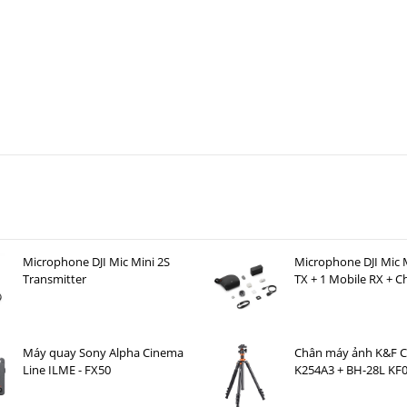
Microphone DJI Mic Mini 2S
Microphone DJI Mic M
Transmitter
TX + 1 Mobile RX + C
Case )
Máy quay Sony Alpha Cinema
Chân máy ảnh K&F 
Line ILME - FX50
K254A3 + BH-28L KF