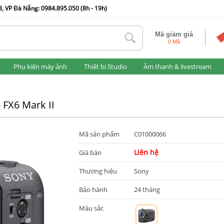
, VP Đà Nẵng: 0984.895.050 (8h - 19h)
Mã giảm giá
tlk
0 Mã
Phụ kiện máy ảnh
Thiết bị Studio
Âm thanh & livestream
 FX6 Mark II
Mã sản phẩm
C01000066
Liên hệ
Giá bán
Thương hiệu
Sony
Bảo hành
24 tháng
Màu sắc