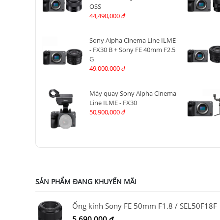
OSS
44,490,000
đ
Sony Alpha Cinema Line ILME
- FX30 B + Sony FE 40mm F2.5
G
49,000,000
đ
Máy quay Sony Alpha Cinema
Line ILME - FX30
50,900,000
đ
SẢN PHẨM ĐANG KHUYẾN MÃI
Ống kính Sony FE 50mm F1.8 / SEL50F18F
5,690,000
đ