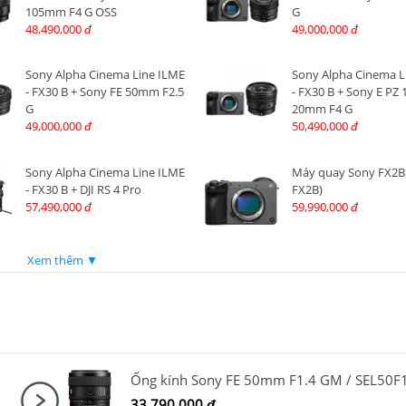
105mm F4 G OSS
G
48,490,000
49,000,000
đ
đ
Sony Alpha Cinema Line ILME
Sony Alpha Cinema L
- FX30 B + Sony FE 50mm F2.5
- FX30 B + Sony E PZ 
G
20mm F4 G
49,000,000
50,490,000
đ
đ
Sony Alpha Cinema Line ILME
Máy quay Sony FX2B
- FX30 B + DJI RS 4 Pro
FX2B)
57,490,000
59,990,000
đ
đ
Xem thêm ▼
33,790,000
đ