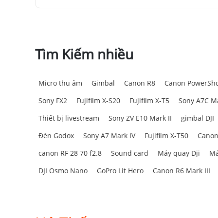
Tìm Kiếm nhiều
Micro thu âm
Gimbal
Canon R8
Canon PowerSho
Sony FX2
Fujifilm X-S20
Fujifilm X-T5
Sony A7C Ma
Thiết bị livestream
Sony ZV E10 Mark II
gimbal DJI
Đèn Godox
Sony A7 Mark IV
Fujifilm X-T50
Canon
canon RF 28 70 f2.8
Sound card
Máy quay Dji
Má
DJI Osmo Nano
GoPro Lit Hero
Canon R6 Mark III