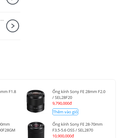
Máy ảnh Sony ZV-1 Mark II Dear Me Edition Đen
5mm F1.8
Ống kính Sony FE 28mm F2.0
/ SEL28F20
9,790,000đ
Thêm vào giỏ
400mm
Ống kính Sony FE 28-70mm
400F28GM
F3.5-5.6 OSS / SEL2870
10,900,000đ