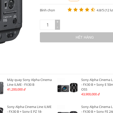
m
Bình chọn
4.8/5 (12 l
+
-
HẾT HÀNG
Máy quay Sony Alpha Cinema
Sony Alpha Cinema L
Line ILME - FX30 B
- FX30 B + Sony E 50
41,200,000
OSS
đ
43,900,000
đ
Sony Alpha Cinema Line ILME
Sony Alpha Cinema L
- FX30 B + Sony E PZ 18-
- FX30 B + Sony FE 2