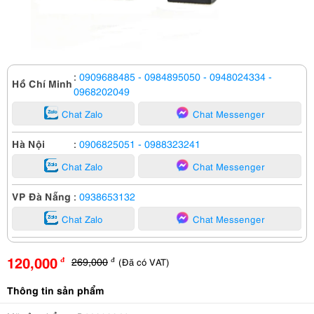
:
0909688485
- 0984895050
- 0948024334
-
Hồ Chí Minh
0968202049
Chat Zalo
Chat Messenger
Hà Nội
:
0906825051
- 0988323241
Chat Zalo
Chat Messenger
VP Đà Nẵng
:
0938653132
Chat Zalo
Chat Messenger
120,000
269,000
(Đã có VAT)
đ
đ
Thông tin sản phẩm