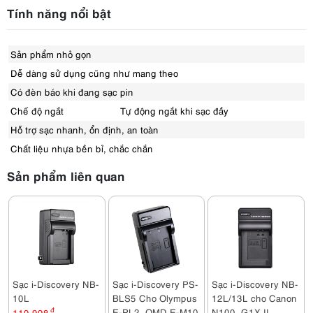
Tính năng nổi bật
Sản phẩm nhỏ gọn
Dễ dàng sử dụng cũng như mang theo
Có đèn báo khi đang sạc pin
Chế độ ngắt
Tự động ngắt khi sạc đầy
Hỗ trợ sạc nhanh, ổn định, an toàn
Chất liệu nhựa bền bỉ, chắc chắn
Sản phẩm liên quan
Sạc i-Discovery NB-
Sạc i-Discovery PS-
Sạc i-Discovery NB-
10L
BLS5 Cho Olympus
12L/13L cho Canon
E-PL2, OMD E-M10
N100, G1X II...
119,998
đ