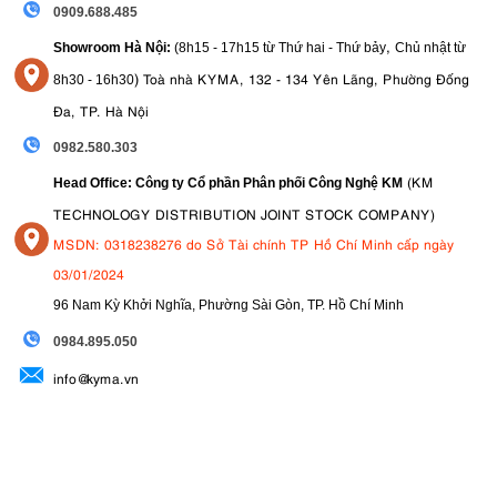
0909.688.485
,
Showroom Hà Nội:
(8h15 - 17h15 từ Thứ hai - Thứ bảy
Chủ nhật từ
)
Toà nhà KYMA, 132 - 134 Yên Lãng, Phường Đống
8
h30 - 16h30
Đa, TP. Hà Nội
0982.580.303
(KM
Head Office: Công ty Cổ phần Phân phối Công Nghệ KM
TECHNOLOGY DISTRIBUTION JOINT STOCK COMPANY)
MSDN: 0318238276 do Sở Tài chính TP Hồ Chí Minh cấp ngày
03/01/2024
96 Nam Kỳ Khởi Nghĩa, Phường Sài Gòn, TP. Hồ Chí Minh
09
84.895.050
info@kyma.vn