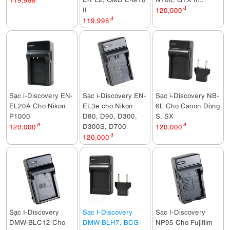
II
120,000
đ
119,998
đ
Sạc i-Discovery EN-
Sạc i-Discovery EN-
Sạc i-Discovery NB-
EL20A Cho Nikon
EL3e cho Nikon
6L Cho Canon Dòng
P1000
D80, D90, D300,
S, SX
D300S, D700
120,000
đ
120,000
đ
120,000
đ
Sạc I-Discovery
Sạc I-Discovery
Sạc I-Discovery
DMW-BLC12 Cho
DMW-BLH7, BCG-
NP95 Cho Fujifilm