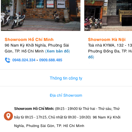
Showroom Hồ Chí Minh
Showroom Hà Nội
96 Nam Kỳ Khởi Nghĩa, Phường Sài
Toà nhà KYMA, 132 - 1
Xem bản đồ
Gòn, TP. Hồ Chí Minh
(
)
Phường Đống Đa, TP. H
đồ
)
0948.024.334
-
0909.688.485
0982.580.303
-
0938
Thông tin công ty
Địa chỉ Showroom
Showroom Hồ Chí Minh:
(8h15 - 19h00 từ
Thứ hai - Thứ sáu, Thứ
96 Nam Kỳ Khởi
bảy từ
8h15 - 17h15,
Chủ nhật từ 8
h30 - 16h30
)
Nghĩa, Phường Sài Gòn, TP. Hồ Chí Minh