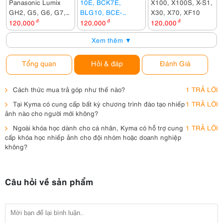
Panasonic Lumix
10E, BCK7E,
X100, X100S, X-S1,
GH2, G5, G6, G7,
BLG10, BCE-
X30, X70, XF10
FZ200, FZ1000,
10E, BCF10E
120,000
đ
120,000
đ
120,000
đ
FZ2000, GX8,
Xem thêm ▼
G80...
Tổng quan
Hỏi & đáp
Đánh Giá
Cách thức mua trả góp như thế nào?
1 TRẢ LỜI
Tại Kyma có cung cấp bất kỳ chương trình đào tạo nhiếp
1 TRẢ LỜI
ảnh nào cho người mới không?
Ngoài khóa học dành cho cá nhân, Kyma có hỗ trợ cung
1 TRẢ LỜI
cấp khóa học nhiếp ảnh cho đội nhóm hoặc doanh nghiệp
không?
Câu hỏi về sản phẩm