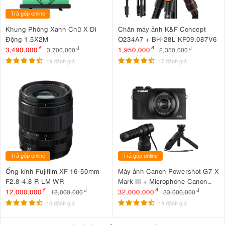
Trả góp online
Khung Phông Xanh Chữ X Di
Chân máy ảnh K&F Concept
Động 1.5X2M
O234A7 + BH-28L KF09.087V6
3,490,000
đ
1,950,000
đ
3,700,000
đ
2,350,000
đ
19 đánh giá
17 đánh giá
Trả góp online
Trả góp online
Ống kính Fujifilm XF 16-50mm
Máy ảnh Canon Powershot G7 X
F2.8-4.8 R LM WR
Mark III + Microphone Canon
DM-E100 + Báng tay cầm Canon
12,000,000
đ
32,000,000
đ
18,000,000
đ
33,000,000
đ
HG-100TBR
10 đánh giá
19 đánh giá