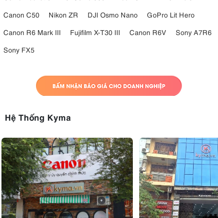
Canon C50
Nikon ZR
DJI Osmo Nano
GoPro Lit Hero
Canon R6 Mark III
Fujifilm X-T30 III
Canon R6V
Sony A7R6
Sony FX5
Hệ Thống Kyma