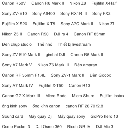
Canon R50V
Canon R6 Mark II
Nikon Z8
Fujifilm X-Half
Sony ZV-E10
Sony A6400
Sony RX1R III
Sony FX2
Fujifilm X-S20
Fujifilm X-T5
Sony A7C Mark II
Nikon Zf
Nikon Z5 II
Canon R50
DJI rs 4
Canon RF 85mm
Đèn chụp studio
Thẻ nhớ
Thiết bị livestream
Sony ZV E10 Mark II
gimbal DJI
Canon R5 Mark II
Sony A7 Mark V
Nikon Z6 Mark III
Đèn amaran
Canon RF 35mm F1.4L
Sony ZV-1 Mark II
Đèn Godox
Sony A7 Mark IV
Fujifilm X-T50
Canon R10
Canon G7 X Mark III
Micro Rode
Micro Shure
Fujifilm instax
ống kính sony
ống kính canon
canon RF 28 70 f2.8
Sound card
Máy quay Dji
Máy quay sony
GoPro hero 13
Osmo Pocket 3
DJI Osmo 360
Ricoh GR IV
DJI Mic 3