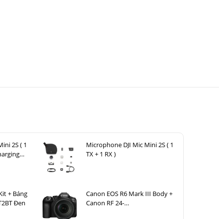
ini 2S ( 1
Microphone DJI Mic Mini 2S ( 1
harging
TX + 1 RX )
Kit + Báng
Canon EOS R6 Mark III Body +
T2BT Đen
Canon RF 24-
105mm F4 L IS USM