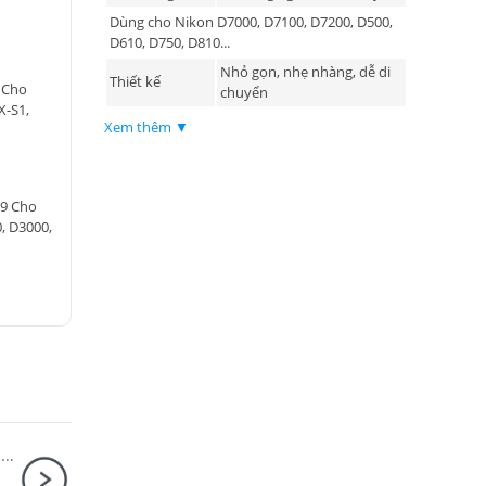
Dùng cho Nikon D7000, D7100, D7200, D500,
D610, D750, D810...
Nhỏ gọn, nhẹ nhàng, dễ di
Thiết kế
 Cho
chuyển
X-S1,
Xem thêm ▼
L9 Cho
, D3000,
Ống kính Fujifilm (Fujinon) XF 33mm F1.4 R LM WR