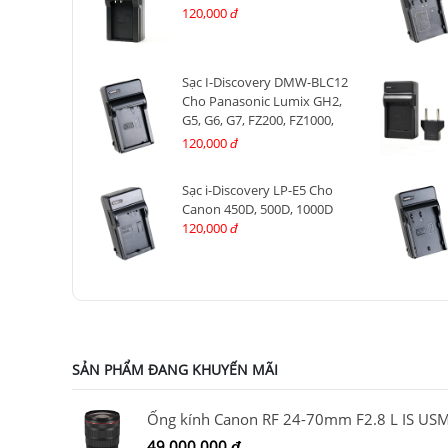
120,000
đ
Sạc I-Discovery DMW-BLC12
Cho Panasonic Lumix GH2,
G5, G6, G7, FZ200, FZ1000,
FZ2000, GX8, G80...
120,000
đ
Sạc i-Discovery LP-E5 Cho
Canon 450D, 500D, 1000D
120,000
đ
SẢN PHẨM ĐANG KHUYẾN MÃI
Ống kính Canon RF 24-70mm F2.8 L IS US
49,000,000
đ