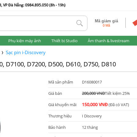
, VP Đà Nẵng: 0984.895.050 (8h - 19h)
Mã giảm giá
tlk
0 Mã
Phụ kiện máy ảnh
Thiết bị Studio
Âm thanh & livestream
Sạc pin i-Discovery
0, D7100, D7200, D500, D610, D750, D810
Mã sản phẩm
D16080017
Giá bán
200,000 VNĐ
Tiết kiệm 25%
150,000 VNĐ
Giá khuyến mãi
(Đã có VAT)
Thương hiệu
I Discovery
Bảo hành
12 tháng