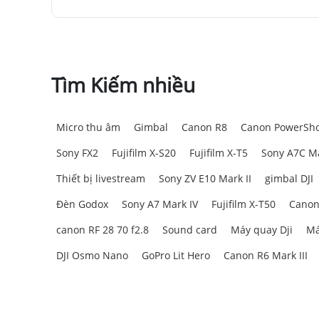
Tìm Kiếm nhiều
Micro thu âm
Gimbal
Canon R8
Canon PowerSho
Sony FX2
Fujifilm X-S20
Fujifilm X-T5
Sony A7C Ma
Thiết bị livestream
Sony ZV E10 Mark II
gimbal DJI
Đèn Godox
Sony A7 Mark IV
Fujifilm X-T50
Canon
canon RF 28 70 f2.8
Sound card
Máy quay Dji
Má
DJI Osmo Nano
GoPro Lit Hero
Canon R6 Mark III