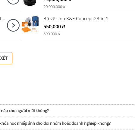
20,990,000
đ
Máy ảnh Panasonic Lumix DC-TZ99 / ZS99 Trắng
Bộ vệ sinh K&F Concept 23 in 1
550,000
đ
690,000
đ
 XÉT
h nào cho người mới không?
p khóa học nhiếp ảnh cho đội nhóm hoặc doanh nghiệp không?