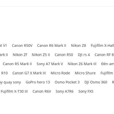
t V1
Canon R50V
Canon R6 Mark II
Nikon Z8
Fujifilm X-Hal
rk II
Nikon Zf
Nikon Z5 II
Canon R50
DJI rs 4
Canon RF 
Canon R5 Mark II
Sony A7 Mark V
Nikon Z6 Mark III
Đèn am
 R10
Canon G7 X Mark III
Micro Rode
Micro Shure
Fujifilm
y quay sony
GoPro hero 13
Osmo Pocket 3
DJI Osmo 360
R
Fujifilm X-T30 III
Canon R6V
Sony A7R6
Sony FX5