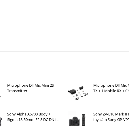
Microphone DJI Mic Mini 2S
Microphone DJI Mic M
Transmitter
TX + 1 Mobile RX + C
Case )
Sony Alpha A6700 Body +
Sony ZV-E10 Mark II 
Sigma 18-50mm F2.8 DC DN for
tay cầm Sony GP-VP
Sony