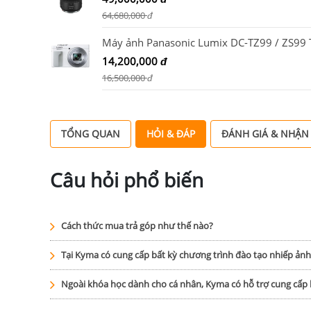
64,680,000
đ
14,200,000
đ
16,500,000
đ
TỔNG QUAN
HỎI & ĐÁP
ĐÁNH GIÁ & NHẬN
Câu hỏi phổ biến
Cách thức mua trả góp như thế nào?
Tại Kyma có cung cấp bất kỳ chương trình đào tạo nhiếp ản
Ngoài khóa học dành cho cá nhân, Kyma có hỗ trợ cung cấ