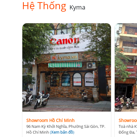
Hệ Thống
Kyma
Showroom Hồ Chí Minh
Showroo
96 Nam Kỳ Khởi Nghĩa, Phường Sài Gòn, TP.
Toà nhà K
Hồ Chí Minh
(
Xem bản đồ
)
Đống Đa, 