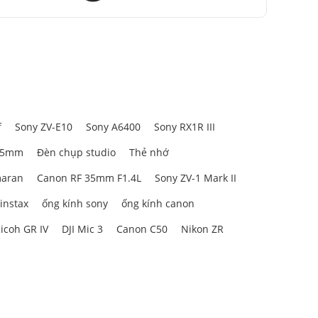
f
Sony ZV-E10
Sony A6400
Sony RX1R III
85mm
Đèn chụp studio
Thẻ nhớ
aran
Canon RF 35mm F1.4L
Sony ZV-1 Mark II
 instax
ống kính sony
ống kính canon
icoh GR IV
DJI Mic 3
Canon C50
Nikon ZR