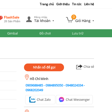
Trang chủ
Giới thiệu
Tin tức
Liên hệ
0
FlashSale
Đăng nhập
Tài khoản
Giỏ Hàng
28 Sản Phẩm
Gimbal
Đồ chơi
Lưu trữ
Chia sẻ
Nhấn số để gọi
Hồ Chí Minh
0909688485
-
0984895050
-
0948024334
-
0968202049
Chat Zalo
Chat Messenger