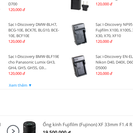
D700
120,000
đ
120,000
đ
Sạc I-Discovery DMW-BLH7,
Sạc I-Discovery NP95
BCG-10E, BCK7E, BLG10, BCE-
Fujifilm X100, X100S, 
10E, BCF10E
X30, X70, XF10
120,000
120,000
đ
đ
Sạc I-Discovery BMW-BLF19E
Sạc i-Discovery EN-E
cho Panasonic Lumix GH3,
Nikon D40, D40X, D60
GH4, GH5, GH5S, G9...
D5000
120,000
120,000
đ
đ
Xem thêm ▼
M
19,500,000
đ