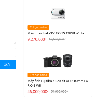
Trả góp online
Máy quay Insta360 GO 3S 128GB White
9,270,000
12,500,000
đ
đ
GỬI
Trả góp online
Máy ảnh Fujifilm X-S20 Kit XF16-80mm F4
R OIS WR
46,000,000
51,900,000
đ
đ