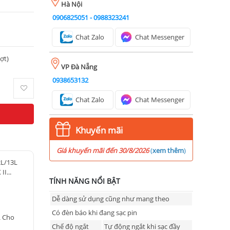
Hà Nội
0906825051
-
0988323241
Chat Zalo
Chat Messenger
ượt)
VP Đà Nẵng
0938653132
Chat Zalo
Chat Messenger
Khuyến mãi
Giá khuyến mãi đến 30/8/2026
(
xem thêm
)
2L/13L
I...
TÍNH NĂNG NỔI BẬT
Dễ dàng sử dụng cũng như mang theo
Có đèn báo khi đang sạc pin
L Cho
Chế độ ngắt
Tự động ngắt khi sạc đầy