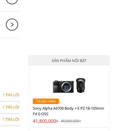
SẢN PHẨM NỔI BẬT
1 TRẢ LỜI
Trả góp online
1 TRẢ LỜI
Sony Alpha A6700 Body + E PZ 18-105mm
F4 G OSS
1 TRẢ LỜI
41,800,000
48,000,000
đ
đ