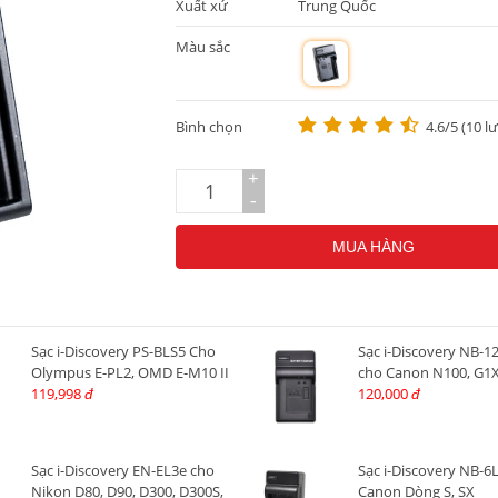
Xuất xứ
Trung Quốc
Màu sắc
m
Bình chọn
4.6/5 (10 l
+
-
MUA HÀNG
Sạc i-Discovery PS-BLS5 Cho
Sạc i-Discovery NB-1
Olympus E-PL2, OMD E-M10 II
cho Canon N100, G1X I
119,998
120,000
đ
đ
Sạc i-Discovery EN-EL3e cho
Sạc i-Discovery NB-6
Nikon D80, D90, D300, D300S,
Canon Dòng S, SX