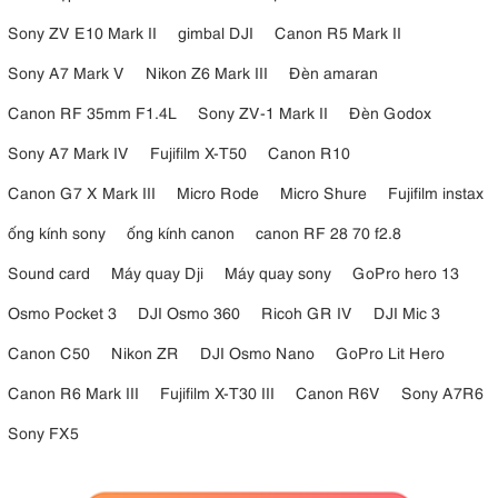
Sony ZV E10 Mark II
gimbal DJI
Canon R5 Mark II
Sony A7 Mark V
Nikon Z6 Mark III
Đèn amaran
Canon RF 35mm F1.4L
Sony ZV-1 Mark II
Đèn Godox
Sony A7 Mark IV
Fujifilm X-T50
Canon R10
Canon G7 X Mark III
Micro Rode
Micro Shure
Fujifilm instax
ống kính sony
ống kính canon
canon RF 28 70 f2.8
Sound card
Máy quay Dji
Máy quay sony
GoPro hero 13
Osmo Pocket 3
DJI Osmo 360
Ricoh GR IV
DJI Mic 3
Canon C50
Nikon ZR
DJI Osmo Nano
GoPro Lit Hero
Canon R6 Mark III
Fujifilm X-T30 III
Canon R6V
Sony A7R6
Sony FX5