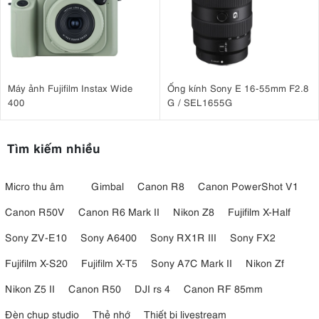
Máy ảnh Fujifilm Instax Wide
Ống kính Sony E 16-55mm F2.8
400
G / SEL1655G
Tìm kiếm nhiều
Micro thu âm
Gimbal
Canon R8
Canon PowerShot V1
Canon R50V
Canon R6 Mark II
Nikon Z8
Fujifilm X-Half
Sony ZV-E10
Sony A6400
Sony RX1R III
Sony FX2
Fujifilm X-S20
Fujifilm X-T5
Sony A7C Mark II
Nikon Zf
Nikon Z5 II
Canon R50
DJI rs 4
Canon RF 85mm
Đèn chụp studio
Thẻ nhớ
Thiết bị livestream