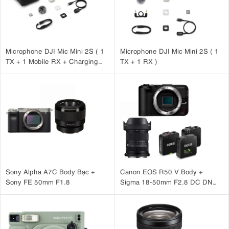
Microphone DJI Mic Mini 2S ( 1
Microphone DJI Mic Mini 2S ( 1
TX + 1 Mobile RX + Charging
TX + 1 RX )
Case )
Sony Alpha A7C Body Bạc +
Canon EOS R50 V Body +
Sony FE 50mm F1.8
Sigma 18-50mm F2.8 DC DN
(C) + Rode Wireless Go III