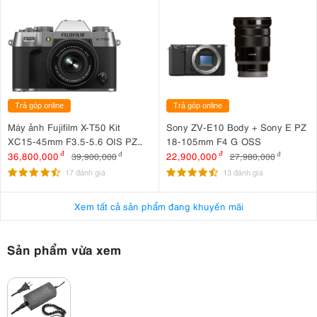
Trả góp online
Trả góp online
Máy ảnh Fujifilm X-T50 Kit
Sony ZV-E10 Body + Sony E PZ
XC15-45mm F3.5-5.6 OIS PZ
18-105mm F4 G OSS
Bạc
36,800,000
đ
22,900,000
đ
39,900,000
đ
27,980,000
đ
17 đánh giá
13 đánh giá
Xem tất cả sản phẩm đang khuyến mãi
Sản phẩm vừa xem