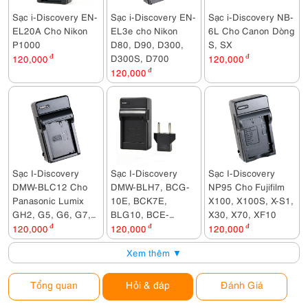
Sạc i-Discovery EN-
Sạc i-Discovery EN-
Sạc i-Discovery NB-
EL20A Cho Nikon
EL3e cho Nikon
6L Cho Canon Dòng
P1000
D80, D90, D300,
S, SX
D300S, D700
120,000
đ
120,000
đ
120,000
đ
Sạc I-Discovery
Sạc I-Discovery
Sạc I-Discovery
DMW-BLC12 Cho
DMW-BLH7, BCG-
NP95 Cho Fujifilm
Panasonic Lumix
10E, BCK7E,
X100, X100S, X-S1,
GH2, G5, G6, G7,
BLG10, BCE-
X30, X70, XF10
FZ200, FZ1000,
10E, BCF10E
120,000
đ
120,000
đ
120,000
đ
FZ2000, GX8,
Xem thêm ▼
G80...
Tổng quan
Hỏi & đáp
Đánh Giá