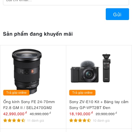
Gửi
Sản phẩm đang khuyến mãi
Trả góp online
Trả góp online
Ống kính Sony FE 24-70mm
Sony ZV-E10 Kit + Báng tay cầm
F2.8 GM II / SEL2470GM2
Sony GP-VPT2BT Đen
42,990,000
đ
18,190,000
đ
46,990,000
đ
20,900,000
đ
11 đánh giá
10 đánh giá