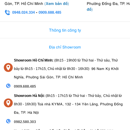
Xem bản đồ
Gòn, TP. Hồ Chí Minh
(
)
Phường Đống Đa, TP. H
đồ
)
0948.024.334
-
0909.688.485
0982.580.303
-
0938
Thông tin công ty
Địa chỉ Showroom
Showroom Hồ Chí Minh:
(8h15 - 19h00 từ
Thứ hai - Thứ sáu, Thứ
96 Nam Kỳ Khởi
bảy từ
8h15 - 17h15,
Chủ nhật từ 8
h30 - 16h30
)
Nghĩa, Phường Sài Gòn, TP. Hồ Chí Minh
0909.688.485
,
Showroom Hà Nội:
(8h15 - 17h15 từ Thứ hai - Thứ bảy
Chủ nhật từ
)
Toà nhà KYMA, 132 - 134 Yên Lãng, Phường Đống
8
h30 - 16h30
Đa, TP. Hà Nội
0982.580.303