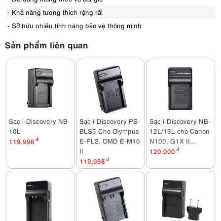
- Khả năng tương thích rộng rãi
- Sở hữu nhiều tính năng bảo vệ thông minh
Sản phẩm liên quan
Sạc i-Discovery NB-
Sạc i-Discovery PS-
Sạc i-Discovery NB-
10L
BLS5 Cho Olympus
12L/13L cho Canon
E-PL2, OMD E-M10
N100, G1X II...
119,998
đ
II
120,000
đ
119,998
đ