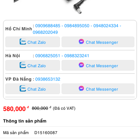
:
0909688485
- 0984895050
- 0948024334
-
Hồ Chí Minh
0968202049
Chat Zalo
Chat Messenger
Hà Nội
:
0906825051
- 0988323241
Chat Zalo
Chat Messenger
VP Đà Nẵng
:
0938653132
Chat Zalo
Chat Messenger
580,000
800,000
(Đã có VAT)
đ
đ
Thông tin sản phẩm
Mã sản phẩm
D15160087