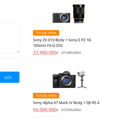
Trả góp online
Sony ZV-E10 Body + Sony E PZ 18-
105mm F4 G OSS
22,900,000
27,980,000
đ
đ
GỬI
Trả góp online
Sony Alpha A7 Mark IV Body + DJI RS 4
56,000,000
57,990,000
đ
đ