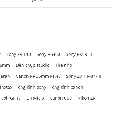
+ SmallRig NATO Top Handle
3766
f
Sony ZV-E10
Sony A6400
Sony RX1R III
85mm
Đèn chụp studio
Thẻ nhớ
aran
Canon RF 35mm F1.4L
Sony ZV-1 Mark II
 instax
ống kính sony
ống kính canon
icoh GR IV
DJI Mic 3
Canon C50
Nikon ZR