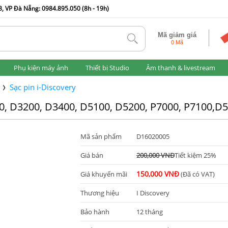
, VP Đà Nẵng: 0984.895.050 (8h - 19h)
Mã giảm giá
tlk
0 Mã
Phụ kiện máy ảnh
Thiết bị Studio
Âm thanh & livestream
Sạc pin i-Discovery
0, D3200, D3400, D5100, D5200, P7000, P7100,D5
Mã sản phẩm
D16020005
Giá bán
200,000 VNĐ
Tiết kiệm 25%
150,000 VNĐ
Giá khuyến mãi
(Đã có VAT)
Thương hiệu
I Discovery
Bảo hành
12 tháng