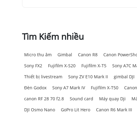
Tìm Kiếm nhiều
Micro thu âm
Gimbal
Canon R8
Canon PowerSho
Sony FX2
Fujifilm X-S20
Fujifilm X-T5
Sony A7C Ma
Thiết bị livestream
Sony ZV E10 Mark II
gimbal DJI
Đèn Godox
Sony A7 Mark IV
Fujifilm X-T50
Canon
canon RF 28 70 f2.8
Sound card
Máy quay Dji
Má
DJI Osmo Nano
GoPro Lit Hero
Canon R6 Mark III