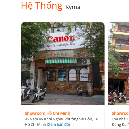
Hệ Thống
Kyma
Showroom Hồ Chí Minh
Showroo
96 Nam Kỳ Khởi Nghĩa, Phường Sài Gòn, TP.
Toà nhà K
Hồ Chí Minh
(
Xem bản đồ
)
Đống Đa, 