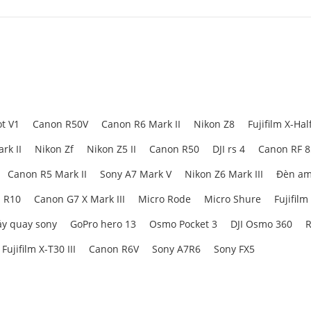
t V1
Canon R50V
Canon R6 Mark II
Nikon Z8
Fujifilm X-Hal
rk II
Nikon Zf
Nikon Z5 II
Canon R50
DJI rs 4
Canon RF 
Canon R5 Mark II
Sony A7 Mark V
Nikon Z6 Mark III
Đèn am
 R10
Canon G7 X Mark III
Micro Rode
Micro Shure
Fujifilm
y quay sony
GoPro hero 13
Osmo Pocket 3
DJI Osmo 360
R
Fujifilm X-T30 III
Canon R6V
Sony A7R6
Sony FX5