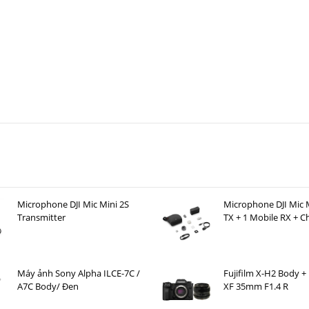
Microphone DJI Mic Mini 2S
Microphone DJI Mic M
Transmitter
TX + 1 Mobile RX + C
Case )
Máy ảnh Sony Alpha ILCE-7C /
Fujifilm X-H2 Body + 
A7C Body/ Đen
XF 35mm F1.4 R