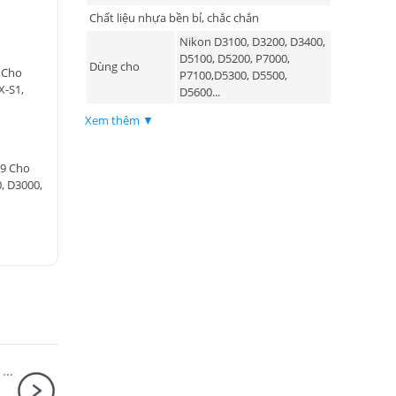
Chất liệu nhựa bền bỉ, chắc chắn
Nikon D3100, D3200, D3400,
D5100, D5200, P7000,
Dùng cho
 Cho
P7100,D5300, D5500,
X-S1,
D5600...
Xem thêm ▼
L9 Cho
, D3000,
Máy ảnh Sony Alpha ILCE-6400K/ A6400 Kit 16-50mm F3.5-5.6 OSS II