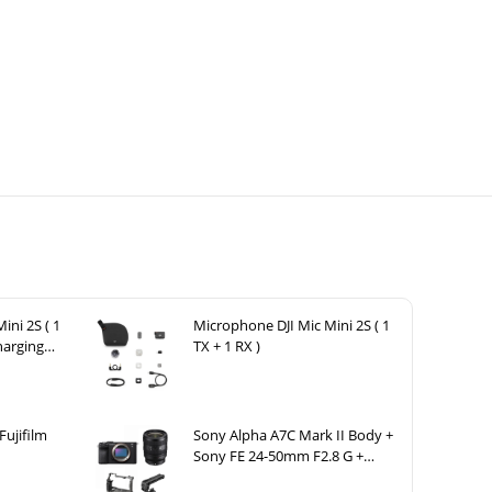
ini 2S ( 1
Microphone DJI Mic Mini 2S ( 1
harging
TX + 1 RX )
Fujifilm
Sony Alpha A7C Mark II Body +
Sony FE 24-50mm F2.8 G +
SmallRig HawkLock Cage 5198