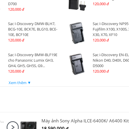
D700
120,000
đ
120,000
đ
Sạc I-Discovery DMW-BLH7,
Sạc I-Discovery NP95
BCG-10E, BCK7E, BLG10, BCE-
Fujifilm X100, X100S, 
10E, BCF10E
X30, X70, XF10
120,000
120,000
đ
đ
Sạc I-Discovery BMW-BLF19E
Sạc i-Discovery EN-E
cho Panasonic Lumix GH3,
Nikon D40, D40X, D60
GH4, GH5, GH5S, G9...
D5000
120,000
120,000
đ
đ
Xem thêm ▼
Canon EOS R6 Mark III Body + Canon RF 24-105mm F4-7.1 IS STM
18,590,000
đ