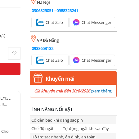
Hà Nội
0906825051
-
0988323241
Chat Zalo
Chat Messenger
ượt)
VP Đà Nẵng
0938653132
Chat Zalo
Chat Messenger
Khuyến mãi
Giá khuyến mãi đến 30/8/2026
(
xem thêm
)
2L/13L
I...
TÍNH NĂNG NỔI BẬT
Có đèn báo khi đang sạc pin
Chế độ ngắt
Tự động ngắt khi sạc đầy
L Cho
Hỗ trợ sạc nhanh, ổn định, an toàn