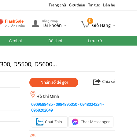
Trang chủ
Giới thiệu
Tin tức
Liên hệ
0
FlashSale
Đăng nhập
Tài khoản
Giỏ Hàng
26 Sản Phẩm
Gimbal
Đồ chơi
Lưu trữ
300, D5500, D5600...
Chia sẻ
Nhấn số để gọi
Hồ Chí Minh
0909688485
-
0984895050
-
0948024334
-
0968202049
Chat Zalo
Chat Messenger