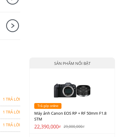
SẢN PHẨM NỔI BẬT
1 TRẢ LỜI
Trả góp online
1 TRẢ LỜI
Máy ảnh Canon EOS RP + RF 50mm F1.8
STM
1 TRẢ LỜI
22,390,000
29,000,000
đ
đ