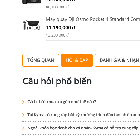
86,100,000
đ
Máy quay DJI Osmo Pocket 4 Standard Co
11,190,000
đ
13,230,000
đ
TỔNG QUAN
HỎI & ĐÁP
ĐÁNH GIÁ & NHẬN
Câu hỏi phổ biến
Cách thức mua trả góp như thế nào?
Tại Kyma có cung cấp bất kỳ chương trình đào tạo nhiếp ản
Ngoài khóa học dành cho cá nhân, Kyma có hỗ trợ cung cấ