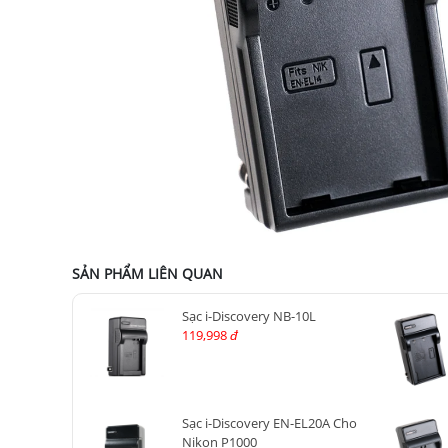
SẢN PHẨM LIÊN QUAN
Sạc i-Discovery NB-10L
119,998
đ
Sạc i-Discovery EN-EL20A Cho
Nikon P1000