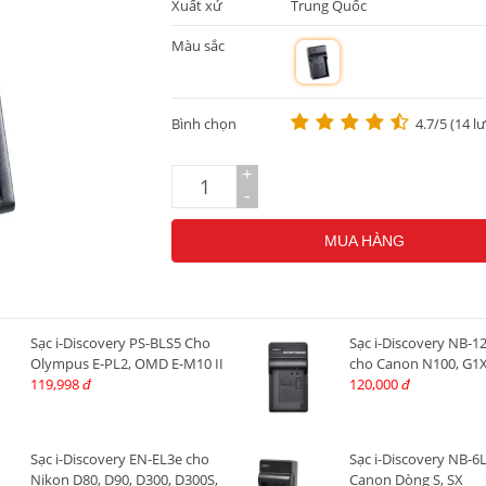
Xuất xứ
Trung Quốc
Màu sắc
m
Bình chọn
4.7/5 (14 l
+
-
MUA HÀNG
Sạc i-Discovery PS-BLS5 Cho
Sạc i-Discovery NB-1
Olympus E-PL2, OMD E-M10 II
cho Canon N100, G1X I
119,998
120,000
đ
đ
Sạc i-Discovery EN-EL3e cho
Sạc i-Discovery NB-6
Nikon D80, D90, D300, D300S,
Canon Dòng S, SX