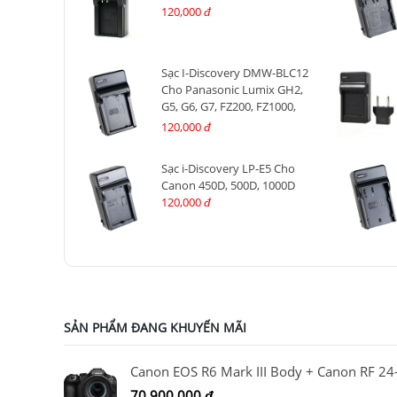
120,000
đ
Sạc I-Discovery DMW-BLC12
Cho Panasonic Lumix GH2,
G5, G6, G7, FZ200, FZ1000,
FZ2000, GX8, G80...
120,000
đ
Sạc i-Discovery LP-E5 Cho
Canon 450D, 500D, 1000D
120,000
đ
SẢN PHẨM ĐANG KHUYẾN MÃI
70,900,000
đ