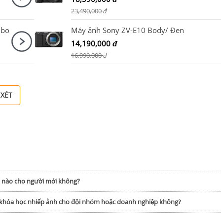
23,490,000
đ
mbo
Máy ảnh Sony ZV-E10 Body/ Đen
14,190,000
đ
16,990,000
đ
 XÉT
h nào cho người mới không?
p khóa học nhiếp ảnh cho đội nhóm hoặc doanh nghiệp không?