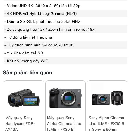
- Video UHD 4K (3840 x 2160) lên tới 30p
- 4K HDR với Hybrid Log-Gamma (HLG)
- Đầu ra 3G-SDI, phát trực tiếp 2,4/5 GHz
- Zeiss quang học 12x / Zoom hình ảnh rõ nét 18x
- Tự động lấy nét theo pha
- Tùy chọn hình ảnh S-Log3/S-Gamut3
- 2 x Khe cắm thẻ SD
- Kết nối không dây WiFi
Sản phẩm liên quan
Máy quay Sony
Máy quay Sony
Sony Alpha Cinema
Handycam FDR-
Alpha Cinema Line
Line ILME - FX30 B
AX43A
ILME - FX30 B
+ Sony E 50mm