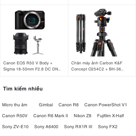
Cage for Sony A6500, A6400,
+ Microphone Canon DM-E100
A6300, A6100 CCS2310C
+ Báng tay cầm Canon HG-
100TBR
Canon EOS R50 V Body +
Chân máy ảnh Carbon K&F
Sigma 18-50mm F2.8 DC DN
Concept O254C2 + BH-36
(C) + DJI RS 4 Mini
KF09.123
Tìm kiếm nhiều
Micro thu âm
Gimbal
Canon R8
Canon PowerShot V1
Canon R50V
Canon R6 Mark II
Nikon Z8
Fujifilm X-Half
Sony ZV-E10
Sony A6400
Sony RX1R III
Sony FX2