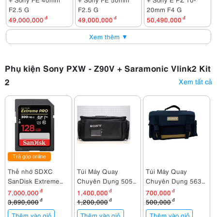
F2.5 G
F2.5 G
20mm F4 G
49,000,000
đ
49,000,000
đ
50,490,000
đ
Xem thêm ▼
Phụ kiện Sony PXW - Z90V + Saramonic Vlink2 Kit
2
Xem tất cả
Trả góp online
Thẻ nhớ SDXC
Túi Máy Quay
Túi Máy Quay
SanDisk Extreme
Chuyên Dụng 505
Chuyên Dụng 563
Pro 128GB
(47x 25x 25cm)
(30x20x18)
7,000,000
đ
1,400,000
đ
700,000
đ
300Mb/260Mb/s
3,890,000
đ
1,200,000
đ
500,000
đ
Thêm vào giỏ
Thêm vào giỏ
Thêm vào giỏ