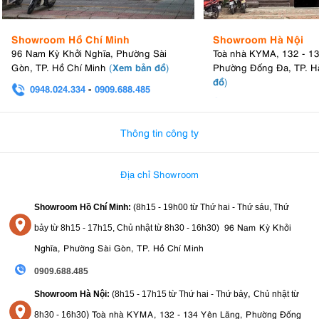
Showroom Hồ Chí Minh
Showroom Hà Nội
96 Nam Kỳ Khởi Nghĩa, Phường Sài
Toà nhà KYMA, 132 - 1
Xem bản đồ
Gòn, TP. Hồ Chí Minh
(
)
Phường Đống Đa, TP. H
đồ
)
0948.024.334
-
0909.688.485
0982.580.303
-
0938
Thông tin công ty
Địa chỉ Showroom
Showroom Hồ Chí Minh:
(8h15 - 19h00 từ
Thứ hai - Thứ sáu, Thứ
96 Nam Kỳ Khởi
bảy từ
8h15 - 17h15,
Chủ nhật từ 8
h30 - 16h30
)
Nghĩa, Phường Sài Gòn, TP. Hồ Chí Minh
0909.688.485
,
Showroom Hà Nội:
(8h15 - 17h15 từ Thứ hai - Thứ bảy
Chủ nhật từ
)
Toà nhà KYMA, 132 - 134 Yên Lãng, Phường Đống
8
h30 - 16h30