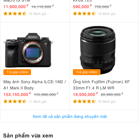
11,900,000
đ
590,000
đ
14,110,000
đ
750,000
đ
16 đánh giá
13 đánh giá
Trả góp online
Trả góp online
Máy ảnh Sony Alpha ILCE-1M2 /
Ống kính Fujifilm (Fujinon) XF
A1 Mark II Body
33mm F1.4 R LM WR
153,150,000
đ
19,500,000
đ
155,990,000
đ
20,990,000
đ
11 đánh giá
10 đánh giá
Xem tất cả sản phẩm đang khuyến mãi
Sản phẩm vừa xem