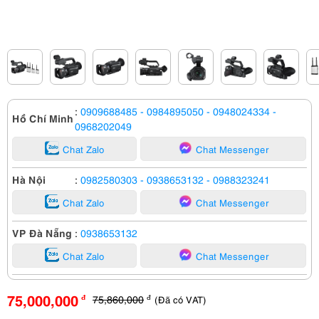
:
0909688485
- 0984895050
- 0948024334
-
Hồ Chí Minh
0968202049
Chat Zalo
Chat Messenger
Hà Nội
:
0982580303
- 0938653132
- 0988323241
Chat Zalo
Chat Messenger
VP Đà Nẵng
:
0938653132
Chat Zalo
Chat Messenger
75,000,000
75,860,000
(Đã có VAT)
đ
đ