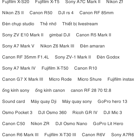
Fujifilm X-S20
Fujifilm X-T5
Sony A7C Mark II
Nikon Zf
Nikon Z5 II
Canon R50
DJI rs 4
Canon RF 85mm
Đèn chụp studio
Thẻ nhớ
Thiết bị livestream
Sony ZV E10 Mark II
gimbal DJI
Canon R5 Mark II
Sony A7 Mark V
Nikon Z6 Mark III
Đèn amaran
Canon RF 35mm F1.4L
Sony ZV-1 Mark II
Đèn Godox
Sony A7 Mark IV
Fujifilm X-T50
Canon R10
Canon G7 X Mark III
Micro Rode
Micro Shure
Fujifilm instax
ống kính sony
ống kính canon
canon RF 28 70 f2.8
Sound card
Máy quay Dji
Máy quay sony
GoPro hero 13
Osmo Pocket 3
DJI Osmo 360
Ricoh GR IV
DJI Mic 3
Canon C50
Nikon ZR
DJI Osmo Nano
GoPro Lit Hero
Canon R6 Mark III
Fujifilm X-T30 III
Canon R6V
Sony A7R6