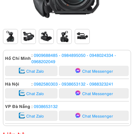
:
0909688485
- 0984895050
- 0948024334
-
Hồ Chí Minh
0968202049
Chat Zalo
Chat Messenger
Hà Nội
:
0982580303
- 0938653132
- 0988323241
Chat Zalo
Chat Messenger
VP Đà Nẵng
:
0938653132
Chat Zalo
Chat Messenger