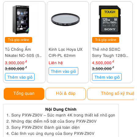
Trả góp online
Trả góp online
Tủ Chống Ẩm
Kính Lọc Hoya UX
Thẻ nhớ SDXC
Nikatei NC-50S (50
CIR-PL 62mm
Sony Tough 128GB
lít)
277Mb/150Mb/s
3,900,000
đ
Liên hệ
4,500,000
đ
(SF-M128T)
3,600,000
đ
3,500,000
đ
Thêm vào giỏ
Thêm vào giỏ
Thêm vào giỏ
Tổng quan
Hỏi & đáp
Thông số kỹ thuật
Nội Dung Chính
1.
Sony PXW-Z90V – Sức mạnh 4K trong thiết kế nhỏ gọn
2.
Những đặc điểm nổi bật của Sony PXW-Z90V
3.
Sony PXW-Z90V: Đánh giá toàn diện
4.
Các lĩnh vực ứng dụng của Sony PXW-Z90V