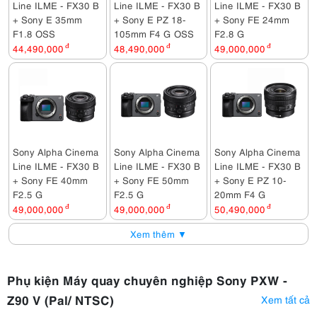
Line ILME - FX30 B
Line ILME - FX30 B
Line ILME - FX30 B
+ Sony E 35mm
+ Sony E PZ 18-
+ Sony FE 24mm
F1.8 OSS
105mm F4 G OSS
F2.8 G
44,490,000
đ
48,490,000
đ
49,000,000
đ
Sony Alpha Cinema
Sony Alpha Cinema
Sony Alpha Cinema
Line ILME - FX30 B
Line ILME - FX30 B
Line ILME - FX30 B
+ Sony FE 40mm
+ Sony FE 50mm
+ Sony E PZ 10-
F2.5 G
F2.5 G
20mm F4 G
49,000,000
đ
49,000,000
đ
50,490,000
đ
Xem thêm ▼
Phụ kiện Máy quay chuyên nghiệp Sony PXW -
Z90 V (Pal/ NTSC)
Xem tất cả