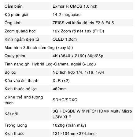
Cảm biến
Exmor R CMOS 1.0inch
Độ phân giải
14.2 megapixel
Ống kính
ZEISS với khẩu độ Iris F2.8-F4.5
Zoom quang học
12x Zoom rõ nét 18x (FHD)
Kính ngắm điện tử
OLED 1.0cm
Màn hình 3.5inch cảm ứng (xoay lật)
Quay phim
4K (3840 x 2160) 30p/25p
Tính năng ghi Hybrid Log-Gamma, ngoài S-Log3
Bộ lọc
ND tích hợp 1/4, 1/16, 1/64
Đầu vào âm thanh
XLR (x2)
Kích thước bộ lọc
ø62mm
2 khe thẻ nhớ tương
SDHC/SDXC
thích
3G HD-SDI/ Wifi/ NFC/ HDMI/ Multi/ Micro
Kết nối
USB/ XLR
Trọng lượng
1020g (thân máy)
Kích thước
121×104mm×274,5mm