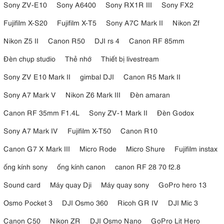
Sony ZV-E10
Sony A6400
Sony RX1R III
Sony FX2
Trọng lượng
: Chỉ nặng khoảng 1020 g (bao gồm cả tay cầm
XLR), giúp bạn có thể cầm máy quay cả ngày mà không quá
Fujifilm X-S20
Fujifilm X-T5
Sony A7C Mark II
Nikon Zf
mệt mỏi.
Tay cầm XLR rời
: Phụ kiện này không chỉ cung cấp 2 cổng vào
Nikon Z5 II
Canon R50
DJI rs 4
Canon RF 85mm
âm thanh chuyên nghiệp mà còn trang bị các núm điều chỉnh
vật lý, giúp kiểm soát âm thanh nhanh chóng ngay khi đang
Đèn chụp studio
Thẻ nhớ
Thiết bị livestream
ghi hình.
Màn hình & Kính ngắm
: Màn hình LCD cảm ứng 3.5 inch sắc
Sony ZV E10 Mark II
gimbal DJI
Canon R5 Mark II
nét kết hợp với kính ngắm OLED độ phân giải cao giúp việc
Sony A7 Mark V
Nikon Z6 Mark III
Đèn amaran
giám sát khung hình dưới ánh sáng mặt trời trở nên dễ dàng
hơn.
Canon RF 35mm F1.4L
Sony ZV-1 Mark II
Đèn Godox
Sony A7 Mark IV
Fujifilm X-T50
Canon R10
Canon G7 X Mark III
Micro Rode
Micro Shure
Fujifilm instax
ống kính sony
ống kính canon
canon RF 28 70 f2.8
Sound card
Máy quay Dji
Máy quay sony
GoPro hero 13
Osmo Pocket 3
DJI Osmo 360
Ricoh GR IV
DJI Mic 3
Canon C50
Nikon ZR
DJI Osmo Nano
GoPro Lit Hero