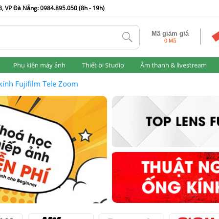
, VP Đà Nẵng: 0984.895.050 (8h - 19h)
Mã giảm giá
tlk
0 Mã
Phụ kiện máy ảnh
Thiết bị Studio
Âm thanh & livestream
kính Fujifilm Tele Zoom