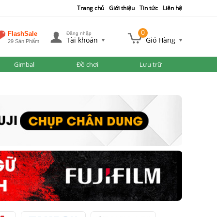
Trang chủ
Giới thiệu
Tin tức
Liên hệ
0
FlashSale
Đăng nhập
Tài khoản
Giỏ Hàng
29 Sản Phẩm
Gimbal
Đồ chơi
Lưu trữ