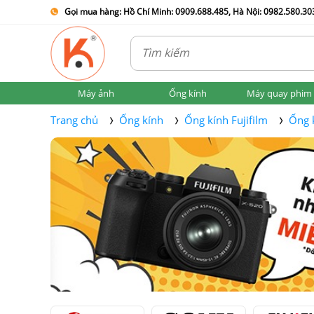
Gọi mua hàng: Hồ Chí Minh: 0909.688.485, Hà Nội: 0982.580.303
Máy ảnh
Ống kính
Máy quay phim
Trang chủ
Ống kính
Ống kính Fujifilm
Ống 