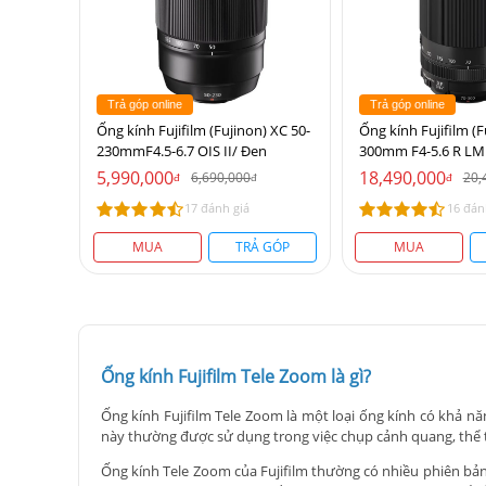
Trả góp online
Trả góp online
Ống kính Fujifilm (Fujinon) XC 50-
Ống kính Fujifilm (F
230mmF4.5-6.7 OIS II/ Đen
300mm F4-5.6 R LM
5,990,000
18,490,000
6,690,000
20,
đ
đ
đ
17 đánh giá
16 đán
MUA
TRẢ GÓP
MUA
Ống kính Fujifilm Tele Zoom là gì?
Ống kính Fujifilm Tele Zoom là một loại ống kính có khả 
này thường được sử dụng trong việc chụp cảnh quang, thể t
Ống kính Tele Zoom của Fujifilm thường có nhiều phiên bản