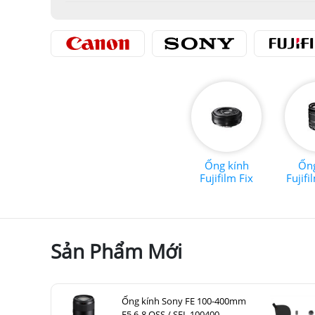
Ống kính
Ống
Fujifilm Fix
Fujif
Sản Phẩm Mới
Ống kính Sony FE 100-400mm
F5.6-8 OSS / SEL 100400