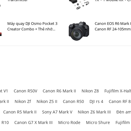
Case )
Máy quay DJI Osmo Pocket 3
Canon EOS R6 Mark I
Creator Combo + Thẻ nhớ
Canon RF 24-105mm 
MicroSDXC Sandisk Extreme
USM
Pro 256GB 200MB/140MB/s
t V1
Canon R50V
Canon R6 Mark II
Nikon Z8
Fujifilm X-Hal
rk II
Nikon Zf
Nikon Z5 II
Canon R50
DJI rs 4
Canon RF 
Canon R5 Mark II
Sony A7 Mark V
Nikon Z6 Mark III
Đèn am
 R10
Canon G7 X Mark III
Micro Rode
Micro Shure
Fujifilm