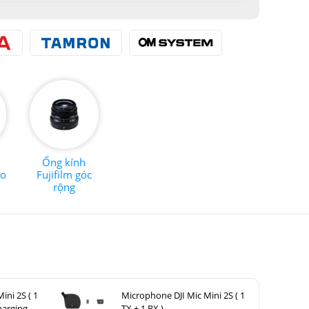
Ống kính
ro
Fujifilm góc
rộng
ini 2S ( 1
Microphone DJI Mic Mini 2S ( 1
harging
TX + 1 RX )