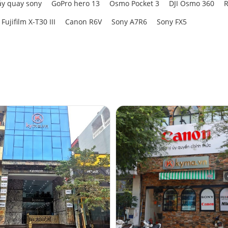
y quay sony
GoPro hero 13
Osmo Pocket 3
DJI Osmo 360
R
Fujifilm X-T30 III
Canon R6V
Sony A7R6
Sony FX5