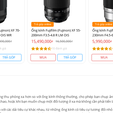
Trả góp online
Trả góp online
ujinon) XF 70-
Ống kính Fujifilm (Fujinon) XF 55-
Ống kính Fujif
 OIS WR
200mm F3.5-4.8 R LM OIS
230mm F4.5-6.
15,490,000
5,990,000
490,000
16,500,000
đ
đ
đ
đ
h giá
10 đánh giá
TRẢ GÓP
MUA
TRẢ GÓP
MUA
năng thu phóng xa hơn so với ống kính thông thường, cho phép bạn chụp ản
hao, hoặc khi bạn muốn chụp một đối tượng ở xa mà không cần phải tiến lạ
 với các dải tiêu cự khác nhau, từ những ống kính có tiêu cự tương đối 