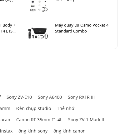
I Body +
Máy quay DJI Osmo Pocket 4
F4 L IS
Standard Combo
f
Sony ZV-E10
Sony A6400
Sony RX1R III
85mm
Đèn chụp studio
Thẻ nhớ
aran
Canon RF 35mm F1.4L
Sony ZV-1 Mark II
 instax
ống kính sony
ống kính canon