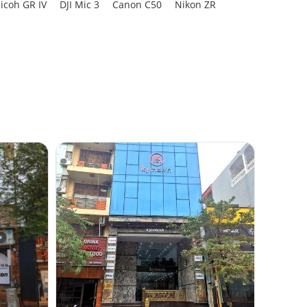
icoh GR IV
DJI Mic 3
Canon C50
Nikon ZR