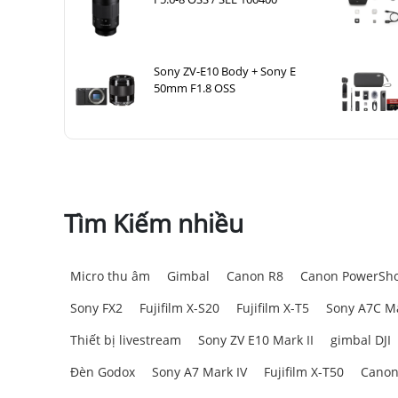
Sony ZV-E10 Body + Sony E
50mm F1.8 OSS
Tìm Kiếm nhiều
Micro thu âm
Gimbal
Canon R8
Canon PowerSho
Sony FX2
Fujifilm X-S20
Fujifilm X-T5
Sony A7C Ma
Thiết bị livestream
Sony ZV E10 Mark II
gimbal DJI
Đèn Godox
Sony A7 Mark IV
Fujifilm X-T50
Canon