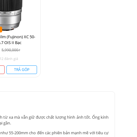
ilm (Fujinon) XC 50-
7 OIS II Bạc
5,990,000
đ
12 đánh giá
TRẢ GÓP
h từ xa mà vẫn giữ được chất lượng hình ảnh tốt. Ống kính
i gần.
nhỏ như 55-200mm cho đến các phiên bản mạnh mẽ với tiêu cự