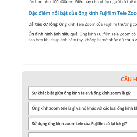
lớn hơn như 100-400mm. Điều này cho phép người có thể dễ
Đặc điểm nổi bật của ống kính Fujifilm Tele Zo
Dải tiêu cự rộng
: Ống kính Tele Zoom của Fujifilm thường có
Ổn định hình ảnh hiệu quả
: Ống kính Fujifilm Tele Zoom có
cao hơn khi chụp ảnh cầm tay, không bị mờ nhòe dù chụp v
Chất lượng hình ảnh xuất sắc
: Như với mọi ống kính của Fuj
có độ tương phản tốt.
Khả năng lấy nét nhanh
: Các ống kính Tele Zoom Fujifilm 
dã.
CÂU 
Thiết kế bền bỉ
: Dòng
ống kính Fujifilm
này được trang bị l
ngoài bằng kim loại hoặc nhựa chất lượng cao để tăng cườ
Sự khác biệt giữa ống kính tele và ống kính zoom là gì?
Ứng dụng đa dạng
: Ống kính Fujifilm Tele Zoom thích hợp 
làm cho nó trở thành một công cụ đa năng trong bộ sưu tập
Ống kính zoom tele là gì và nó khác với các loại ống kính
Tóm lại, ống kính Fujifilm Tele Zoom là một sản phẩm xuất 
yêu nhiếp ảnh. Với khả năng thu phóng ấn tượng và chất lư
phá và trải nghiệm ống kính Fujifilm Tele Zoom hàng đầu c
Sử dụng ống kính zoom tele của Fujifilm có lợi ích gì?