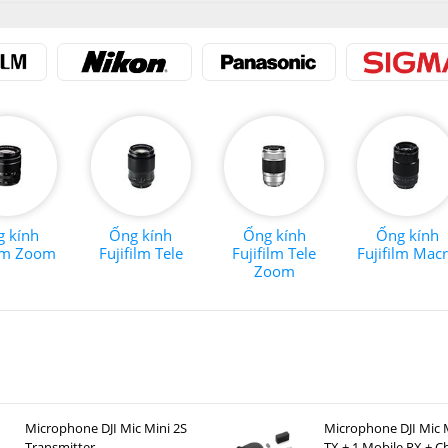
 kính
Ống kính
Ống kính
Ống kính
ilm Zoom
Fujifilm Tele
Fujifilm Tele
Fujifilm Mac
Zoom
Microphone DJI Mic Mini 2S
Microphone DJI Mic M
Transmitter
TX + 1 Mobile RX + C