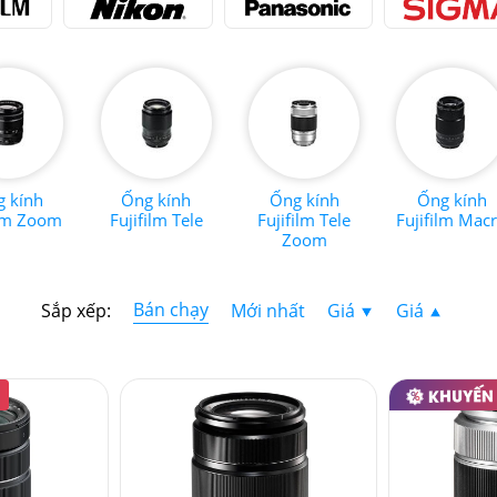
 kính
Ống kính
Ống kính
Ống kính
ilm Zoom
Fujifilm Tele
Fujifilm Tele
Fujifilm Mac
Zoom
Bán chạy
Sắp xếp:
Mới nhất
Giá
Giá