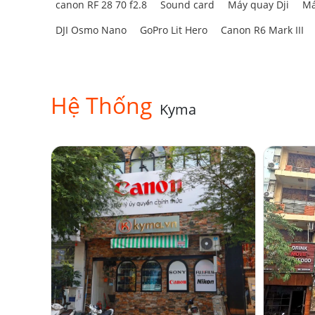
canon RF 28 70 f2.8
Sound card
Máy quay Dji
Má
DJI Osmo Nano
GoPro Lit Hero
Canon R6 Mark III
Hệ Thống
Kyma