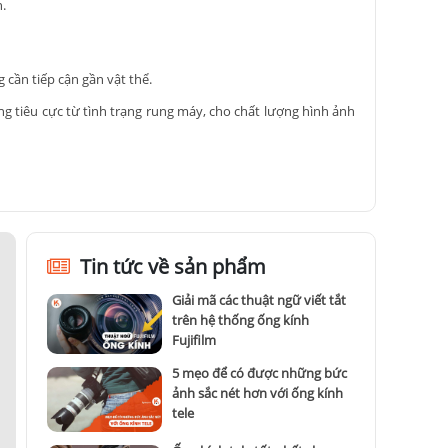
.
 cần tiếp cận gần vật thể.
ng tiêu cực từ tình trạng rung máy, cho chất lượng hình ảnh
 công nghệ chống phản chiếu, giúp tạo ra hình ảnh sắc nét và
n chụp các sự kiện diễn ra nhanh chóng hoặc động vật hoang
Tin tức về sản phẩm
 bụi xâm nhập vào ống kính. Một số mẫu ống kính còn có vỏ
Giải mã các thuật ngữ viết tắt
 từ xa và thậm chí cả nhiếp ảnh động vật hoang dã. Điều này
trên hệ thống ống kính
Fujifilm
 nghiệm chất lượng tuyệt vời cho các nhiếp ảnh gia và người
5 mẹo để có được những bức
iều nhiếp ảnh gia trên khắp thế giới. Đến với Kyma để khám
ảnh sắc nét hơn với ống kính
tele