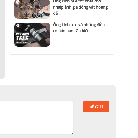
Ống kính tele tốt nhất cho
nhiếp ảnh gia động vật hoang
dã
Ống kính tele và những điều
cơ bản bạn cần biết
GỬI