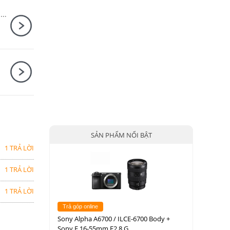
Canon EOS R5 Mark II + Canon RF 24-70mm F2.8 L IS USM
8
SẢN PHẨM NỔI BẬT
1 TRẢ LỜI
1 TRẢ LỜI
1 TRẢ LỜI
Trả góp online
Sony Alpha A6700 / ILCE-6700 Body +
Sony E 16-55mm F2.8 G