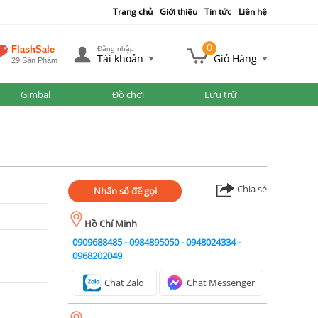
Trang chủ
Giới thiệu
Tin tức
Liên hệ
0
FlashSale
Đăng nhập
Tài khoản
Giỏ Hàng
29 Sản Phẩm
Gimbal
Đồ chơi
Lưu trữ
Chia sẻ
Nhấn số để gọi
Hồ Chí Minh
0909688485
-
0984895050
-
0948024334
-
0968202049
Chat Zalo
Chat Messenger