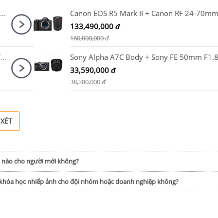
Fujifilm X-S20 Body + Fujifilm XF 50mm F2 R WR
133,490,000
đ
160,000,000
đ
Ống kính Canon RF-S 14-30mm F4-6.3 IS STM PZ
Sony Alpha A7C Body + Sony FE 50mm F1.
33,590,000
đ
38,280,000
đ
 XÉT
h nào cho người mới không?
p khóa học nhiếp ảnh cho đội nhóm hoặc doanh nghiệp không?