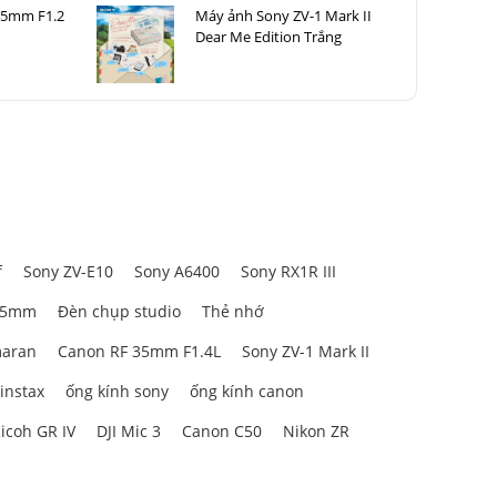
45mm F1.2
Máy ảnh Sony ZV-1 Mark II
Dear Me Edition Trắng
f
Sony ZV-E10
Sony A6400
Sony RX1R III
85mm
Đèn chụp studio
Thẻ nhớ
aran
Canon RF 35mm F1.4L
Sony ZV-1 Mark II
 instax
ống kính sony
ống kính canon
icoh GR IV
DJI Mic 3
Canon C50
Nikon ZR