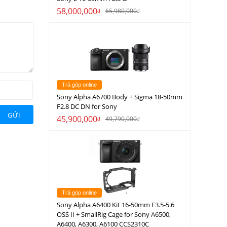
58,000,000
65,980,000
đ
đ
Trả góp online
Sony Alpha A6700 Body + Sigma 18-50mm
F2.8 DC DN for Sony
GỬI
45,900,000
49,790,000
đ
đ
Trả góp online
Sony Alpha A6400 Kit 16-50mm F3.5-5.6
OSS II + SmallRig Cage for Sony A6500,
A6400, A6300, A6100 CCS2310C