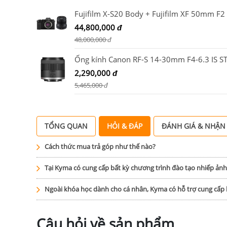
44,800,000
đ
48,000,000
đ
2,290,000
đ
5,465,000
đ
TỔNG QUAN
HỎI & ĐÁP
ĐÁNH GIÁ & NHẬN
Cách thức mua trả góp như thế nào?
Tại Kyma có cung cấp bất kỳ chương trình đào tạo nhiếp ản
Ngoài khóa học dành cho cá nhân, Kyma có hỗ trợ cung cấ
Câu hỏi về sản phẩm