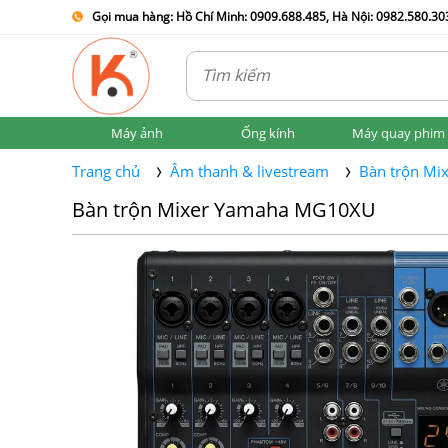
Gọi mua hàng: Hồ Chí Minh: 0909.688.485, Hà Nội: 0982.580.303
Máy ảnh
Ống kính
Máy quay phim
Trang chủ
Âm thanh & livestream
Bàn trộn Mi
Bàn trộn Mixer Yamaha MG10XU