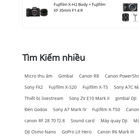
Fujifilm X-H2 Body + Fujifilm
XF 35mm F1.4 R
Tìm Kiếm nhiều
Micro thu âm
Gimbal
Canon R8
Canon PowerSho
Sony FX2
Fujifilm X-S20
Fujifilm X-T5
Sony A7C Ma
Thiết bị livestream
Sony ZV E10 Mark II
gimbal DJI
Đèn Godox
Sony A7 Mark IV
Fujifilm X-T50
Canon
canon RF 28 70 f2.8
Sound card
Máy quay Dji
Má
DJI Osmo Nano
GoPro Lit Hero
Canon R6 Mark III