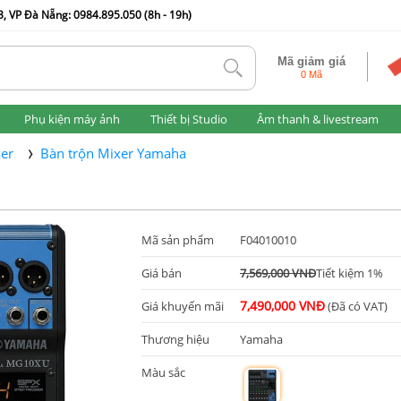
, VP Đà Nẵng: 0984.895.050 (8h - 19h)
Mã giảm giá
tlk
0 Mã
Phụ kiện máy ảnh
Thiết bị Studio
Âm thanh & livestream
xer
Bàn trộn Mixer Yamaha
Mã sản phẩm
F04010010
Giá bán
7,569,000 VNĐ
Tiết kiệm 1%
7,490,000 VNĐ
Giá khuyến mãi
(Đã có VAT)
Thương hiệu
Yamaha
Màu sắc