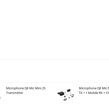
Microphone DJI Mic Mini 2S
Microphone DJI Mic M
Transmitter
TX + 1 Mobile RX + C
Case )