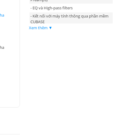
- EQ và High-pass filters
aha
- Kết nối với máy tính thông qua phần mềm
CUBASE
Xem thêm ▼
- Tích hợp cổng kết nối USB
- Nguồn phantom và PAD Switch
aha