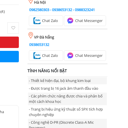
Hà Nội
0982580303
-
0938653132
-
0988323241
ượt)
Chat Zalo
Chat Messenger
VP Đà Nẵng
0938653132
Chat Zalo
Chat Messenger
TÍNH NĂNG NỔI BẬT
- Thiết kế hiện đại, bộ khung kim loại
- Được trang bị 16 jack âm thanh đầu vào
- Các phím chức năng được chia và phân bố
một cách khoa học
- Trang bị hiệu ứng kỹ thuật số SPX tích hợp
aha
chuyên nghiệp
- Công nghệ D-PR (Discrete Class-A Mic
Preamps)