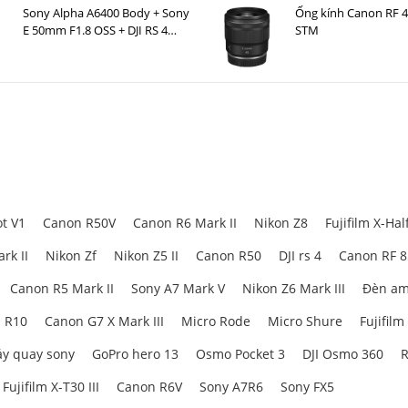
Sony Alpha A6400 Body + Sony
Ống kính Canon RF 
E 50mm F1.8 OSS + DJI RS 4
STM
Mini
t V1
Canon R50V
Canon R6 Mark II
Nikon Z8
Fujifilm X-Hal
rk II
Nikon Zf
Nikon Z5 II
Canon R50
DJI rs 4
Canon RF 
Canon R5 Mark II
Sony A7 Mark V
Nikon Z6 Mark III
Đèn am
 R10
Canon G7 X Mark III
Micro Rode
Micro Shure
Fujifilm
y quay sony
GoPro hero 13
Osmo Pocket 3
DJI Osmo 360
R
Fujifilm X-T30 III
Canon R6V
Sony A7R6
Sony FX5