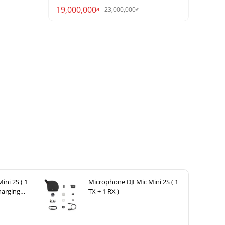
19,000,000
23,000,000
đ
đ
ini 2S ( 1
Microphone DJI Mic Mini 2S ( 1
harging
TX + 1 RX )