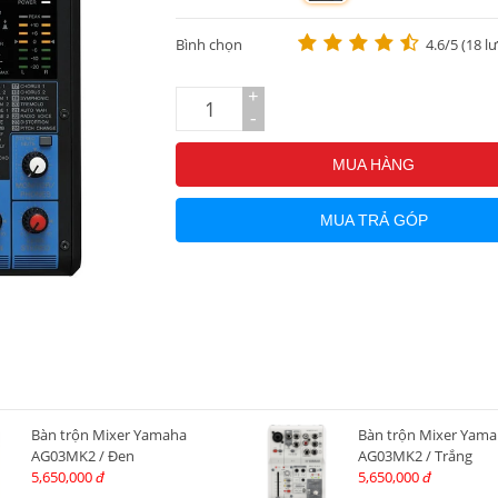
m
Bình chọn
4.6/5 (18 l
+
-
MUA HÀNG
MUA TRẢ GÓP
Bàn trộn Mixer Yamaha
Bàn trộn Mixer Yam
AG03MK2 / Đen
AG03MK2 / Trắng
5,650,000
5,650,000
đ
đ