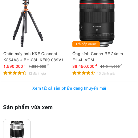
Trả góp online
Chân máy ảnh K&F Concept
Ống kính Canon RF 24mm
K254A3 + BH-28L KF09.089V1
F1.4L VCM
1,590,000
đ
36,450,000
đ
1,990,000
đ
44,541,000
đ
12 đánh giá
13 đánh giá
Xem tất cả sản phẩm đang khuyến mãi
Sản phẩm vừa xem