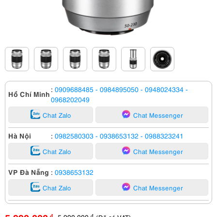
:
0909688485
- 0984895050
- 0948024334
-
Hồ Chí Minh
0968202049
Chat Zalo
Chat Messenger
Hà Nội
:
0982580303
- 0938653132
- 0988323241
Chat Zalo
Chat Messenger
VP Đà Nẵng
:
0938653132
Chat Zalo
Chat Messenger
5,990,000
đ
đ