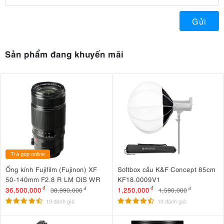
Gửi
Sản phẩm đang khuyến mãi
Trả góp online
Ống kính Fujifilm (Fujinon) XF
Softbox cầu K&F Concept 85cm
50-140mm F2.8 R LM OIS WR
KF18.0009V1
36,500,000
đ
1,250,000
đ
38,990,000
đ
1,590,000
đ
19 đánh giá
19 đánh giá