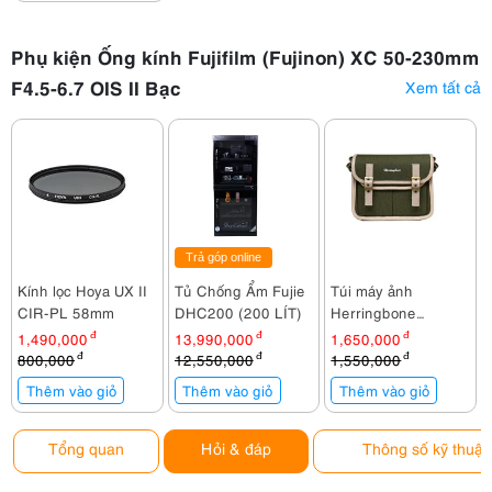
Phụ kiện Ống kính Fujifilm (Fujinon) XC 50-230mm
F4.5-6.7 OIS II Bạc
Xem tất cả
Trả góp online
Kính lọc Hoya UX II
Tủ Chống Ẩm Fujie
Túi máy ảnh
CIR-PL 58mm
DHC200 (200 LÍT)
Herringbone
Timecode Small
1,490,000
đ
13,990,000
đ
1,650,000
đ
Olive
800,000
đ
12,550,000
đ
1,550,000
đ
Thêm vào giỏ
Thêm vào giỏ
Thêm vào giỏ
Tổng quan
Hỏi & đáp
Thông số kỹ thuật