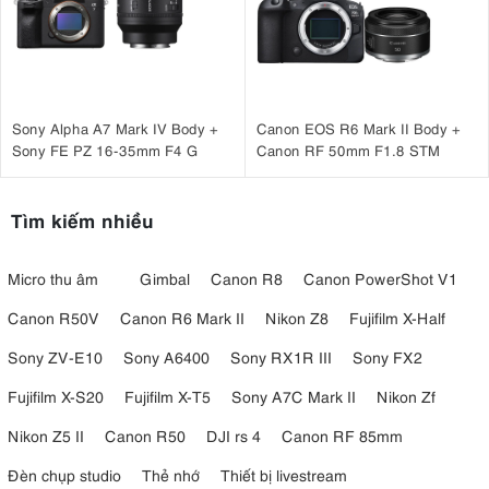
Sony Alpha A7 Mark IV Body +
Canon EOS R6 Mark II Body +
Sony FE PZ 16-35mm F4 G
Canon RF 50mm F1.8 STM
Tìm kiếm nhiều
Micro thu âm
Gimbal
Canon R8
Canon PowerShot V1
Canon R50V
Canon R6 Mark II
Nikon Z8
Fujifilm X-Half
Sony ZV-E10
Sony A6400
Sony RX1R III
Sony FX2
Fujifilm X-S20
Fujifilm X-T5
Sony A7C Mark II
Nikon Zf
Nikon Z5 II
Canon R50
DJI rs 4
Canon RF 85mm
Đèn chụp studio
Thẻ nhớ
Thiết bị livestream