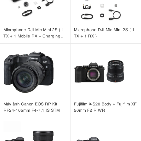
Microphone DJI Mic Mini 2S ( 1
Microphone DJI Mic Mini 2S ( 1
TX + 1 Mobile RX + Charging
TX + 1 RX )
Case )
Máy ảnh Canon EOS RP Kit
Fujifilm X-S20 Body + Fujifilm XF
RF24-105mm F4-7.1 IS STM
50mm F2 R WR