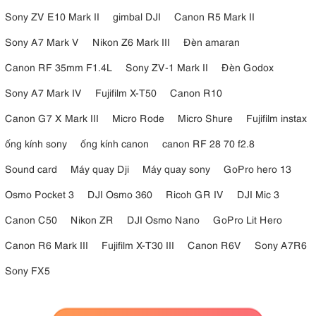
Sony ZV E10 Mark II
gimbal DJI
Canon R5 Mark II
Sony A7 Mark V
Nikon Z6 Mark III
Đèn amaran
Canon RF 35mm F1.4L
Sony ZV-1 Mark II
Đèn Godox
Sony A7 Mark IV
Fujifilm X-T50
Canon R10
Canon G7 X Mark III
Micro Rode
Micro Shure
Fujifilm instax
ống kính sony
ống kính canon
canon RF 28 70 f2.8
Sound card
Máy quay Dji
Máy quay sony
GoPro hero 13
Osmo Pocket 3
DJI Osmo 360
Ricoh GR IV
DJI Mic 3
Canon C50
Nikon ZR
DJI Osmo Nano
GoPro Lit Hero
Canon R6 Mark III
Fujifilm X-T30 III
Canon R6V
Sony A7R6
Sony FX5