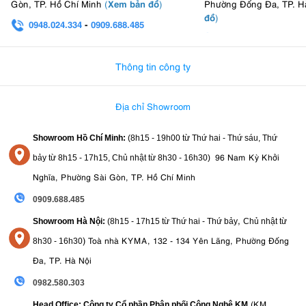
Xem bản đồ
Gòn, TP. Hồ Chí Minh
(
)
Phường Đống Đa, TP. H
đồ
)
0948.024.334
-
0909.688.485
0982.580.303
-
0938
Thông tin công ty
Địa chỉ Showroom
Showroom Hồ Chí Minh:
(8h15 - 19h00 từ
Thứ hai - Thứ sáu, Thứ
96 Nam Kỳ Khởi
bảy từ
8h15 - 17h15,
Chủ nhật từ 8
h30 - 16h30
)
Nghĩa, Phường Sài Gòn, TP. Hồ Chí Minh
0909.688.485
,
Showroom Hà Nội:
(8h15 - 17h15 từ Thứ hai - Thứ bảy
Chủ nhật từ
)
Toà nhà KYMA, 132 - 134 Yên Lãng, Phường Đống
8
h30 - 16h30
Đa, TP. Hà Nội
0982.580.303
(KM
Head Office: Công ty Cổ phần Phân phối Công Nghệ KM