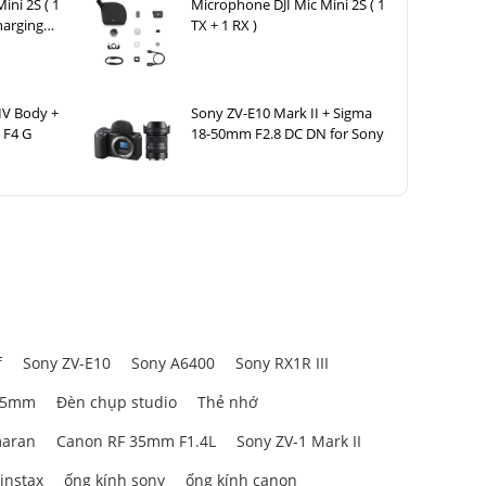
ini 2S ( 1
Microphone DJI Mic Mini 2S ( 1
harging
TX + 1 RX )
IV Body +
Sony ZV-E10 Mark II + Sigma
 F4 G
18-50mm F2.8 DC DN for Sony
f
Sony ZV-E10
Sony A6400
Sony RX1R III
026
85mm
Đèn chụp studio
Thẻ nhớ
aran
Canon RF 35mm F1.4L
Sony ZV-1 Mark II
g minh
giúp
 instax
ống kính sony
ống kính canon