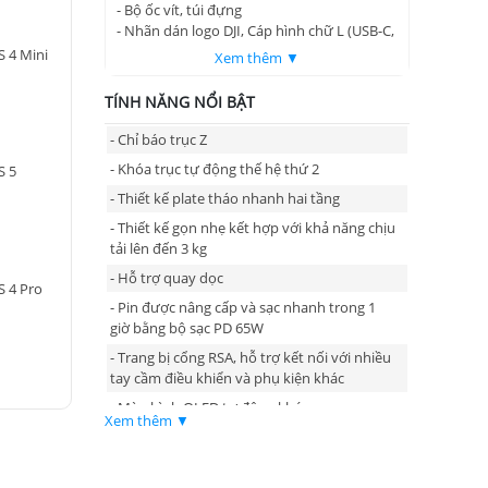
- Bộ ốc vít, túi đựng
- Nhãn dán logo DJI, Cáp hình chữ L (USB-C,
13cm)
S 4 Mini
Xem thêm ▼
- Mô đun theo dõi thông minh
- DJI Electronic Briefcase Handle
TÍNH NĂNG NỔI BẬT
- Chỉ báo trục Z
- Khóa trục tự động thế hệ thứ 2
S 5
- Thiết kế plate tháo nhanh hai tầng
- Thiết kế gọn nhẹ kết hợp với khả năng chịu
tải lên đến 3 kg
- Hỗ trợ quay dọc
S 4 Pro
- Pin được nâng cấp và sạc nhanh trong 1
giờ bằng bộ sạc PD 65W
- Trang bị cổng RSA, hỗ trợ kết nối với nhiều
tay cầm điều khiển và phụ kiện khác
- Màn hình OLED tự động khóa
Xem thêm ▼