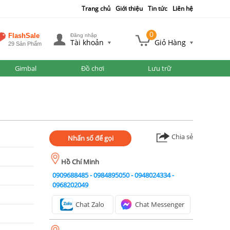
Trang chủ
Giới thiệu
Tin tức
Liên hệ
0
FlashSale
Đăng nhập
Tài khoản
Giỏ Hàng
29 Sản Phẩm
Gimbal
Đồ chơi
Lưu trữ
Chia sẻ
Nhấn số để gọi
Hồ Chí Minh
0909688485
-
0984895050
-
0948024334
-
0968202049
Chat Zalo
Chat Messenger