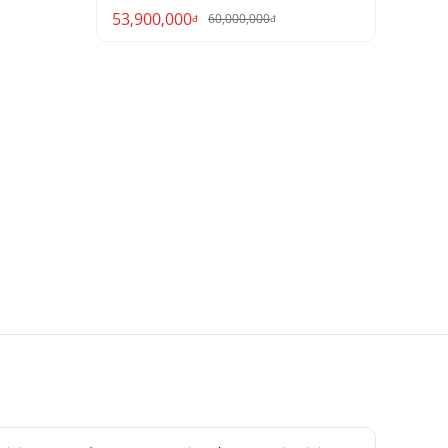
53,900,000
60,000,000
đ
đ