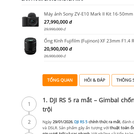
27,990,000
đ
29,990,000
đ
20,900,000
đ
26,900,000
đ
TỔNG QUAN
HỎI & ĐÁP
THÔNG S
1. DJI RS 5 ra mắt – Gimbal chố
1
trội
2
Ngày
29/01/2026
,
DJI RS 5
chính thức ra mắt
, đánh 
và DSLR. Sản phẩm gây ấn tượng với
thuật toán ổ
pin vượt trội và sạc nhanh
. Với những cải tiến toàn