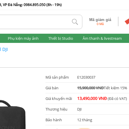
, VP Đà Nẵng: 0984.895.050 (8h - 19h)
Mã giảm giá
tlk
0 Mã
Phụ kiện máy ảnh
Thiết bị Studio
Âm thanh & livestream
 DJI
Mã sản phẩm
E12030037
Giá bán
15,900,000 VNĐ
Tiết kiệm 15%
13,490,000 VNĐ
Giá khuyến mãi
(Đã có VAT)
Thương hiệu
DJI
Bảo hành
12 tháng