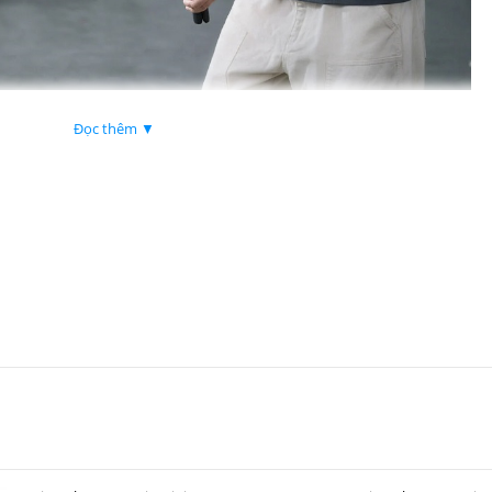
JI RS 5
Đọc thêm ▼
ng pin và tấm gắn nhanh QR)
ứ 5 (5th-Gen RS Stabilisation Algorithm)
ừ tính, theo dõi trong phạm vi 10m)
, độ sáng cao
phía trên và Manfrotto phía dưới
chỉnh trên tất cả các trục
 giờ khi sử dụng tay cầm BG70
 khiển màn trập Bluetooth
điều khiển USB-C