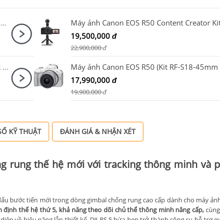
Máy ảnh Sony ZV-E10 Mark II Kit 16-50mm F3.5-5.6 OSS II Đen
19,500,000
đ
22,900,000
đ
Ống Kính Fujifilm (Fujinon) XF 23mm F1.4 R LM WR
17,990,000
đ
19,900,000
đ
Ố KỸ THUẬT
ĐÁNH GIÁ & NHẬN XÉT
ng rung thế hệ mới với tracking thông minh và p
dấu bước tiến mới trong dòng gimbal chống rung cao cấp dành cho máy ảnh
n định thế hệ thứ 5, khả năng theo dõi chủ thể thông minh nâng cấp,
cùng
 diện về hiệu năng lẫn thiết kế, DJI RS 5 hứa hẹn trở thành công cụ hỗ trợ 