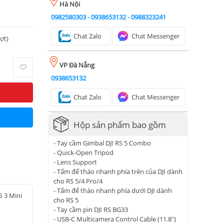
Hà Nội
0982580303
-
0938653132
-
0988323241
Chat Zalo
Chat Messenger
ượt)
VP Đà Nẵng
0938653132
Chat Zalo
Chat Messenger
Hộp sản phẩm bao gồm
- Tay cầm Gimbal DJI RS 5 Combo
- Quick-Open Tripod
- Lens Support
- Tấm đế tháo nhanh phía trên của DJI dành
cho RS 5/4 Pro/4
- Tấm đế tháo nhanh phía dưới DJI dành
S 3 Mini
cho RS 5
- Tay cầm pin DJI RS BG33
- USB-C Multicamera Control Cable (11.8")