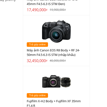
45mm F4.5-6.3 IS STM Đen)
17,490,000
19,900,000
đ
đ
Trả góp online
Máy ảnh Canon EOS R8 Body + RF 24-
50mm F4.5-6.3 IS STM (nhập khẩu)
32,450,000
40,000,000
đ
đ
Trả góp online
Fujifilm X-H2 Body + Fujifilm XF 35mm
F1.4 R