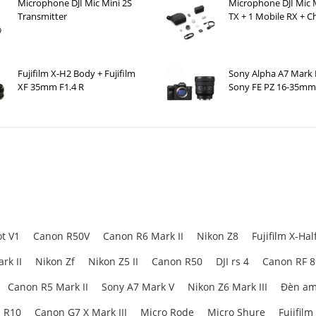
Microphone DJI Mic Mini 2S
Microphone DJI Mic M
Transmitter
TX + 1 Mobile RX + C
Case )
lo hiệu quả
Fujifilm X-H2 Body + Fujifilm
Sony Alpha A7 Mark 
c cảnh quay động
XF 35mm F1.4 R
Sony FE PZ 16-35mm
hi gắn phụ kiện
t V1
Canon R50V
Canon R6 Mark II
Nikon Z8
Fujifilm X-Hal
Gimbal chống rung thế hệ mới đáng đầu tư trong 2
rk II
Nikon Zf
Nikon Z5 II
Canon R50
DJI rs 4
Canon RF 
Canon R5 Mark II
Sony A7 Mark V
Nikon Z6 Mark III
Đèn am
 cùng chắc chắn, kết hợp giữa
khung gimbal chất lượng cao và bố cục thôn
 R10
Canon G7 X Mark III
Micro Rode
Micro Shure
Fujifilm