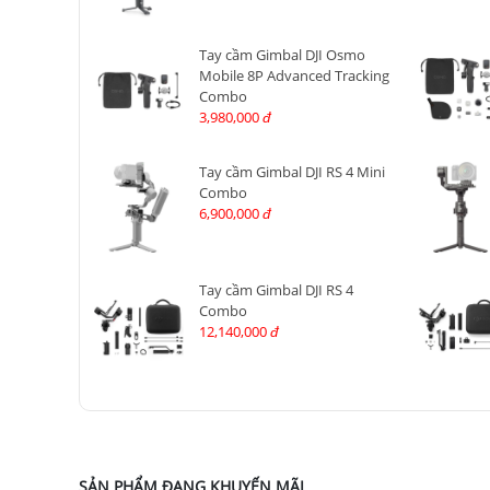
Tay cầm Gimbal DJI Osmo
Mobile 8P Advanced Tracking
Combo
3,980,000
đ
Tay cầm Gimbal DJI RS 4 Mini
Combo
6,900,000
đ
Tay cầm Gimbal DJI RS 4
Combo
12,140,000
đ
SẢN PHẨM ĐANG KHUYẾN MÃI