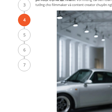
3
tưởng cho filmmaker và content creator chuyên ng
4
5
6
7