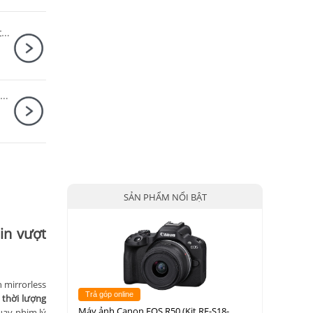
Máy ảnh Canon EOS R50 Content Creator Kit RF-S 18-45mm IS STM
Máy ảnh Canon EOS R50 (Kit RF-S18-45mm F4.5-6.3 IS STM Trắng)
SẢN PHẨM NỔI BẬT
in vượt
 mirrorless
Trả góp online
thời lượng
Máy ảnh Canon EOS R50 (Kit RF-S18-
quay phim lý