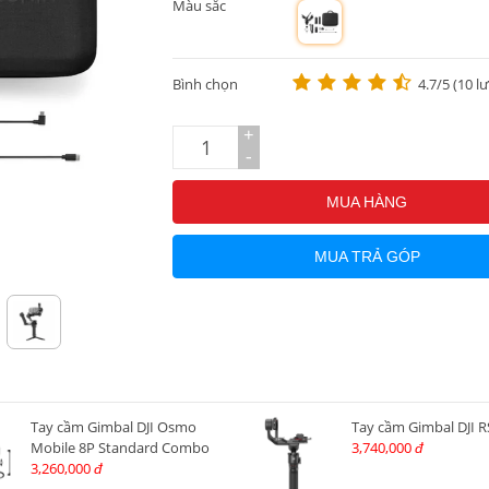
Màu sắc
m
Bình chọn
4.7/5 (10 l
+
-
MUA HÀNG
MUA TRẢ GÓP
Tay cầm Gimbal DJI Osmo
Tay cầm Gimbal DJI R
Mobile 8P Standard Combo
3,740,000
đ
3,260,000
đ