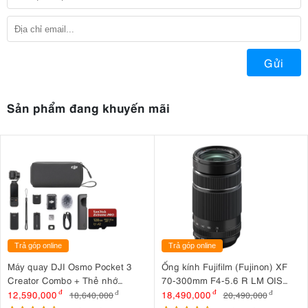
Gửi
Sản phẩm đang khuyến mãi
Trả góp online
Trả góp online
Máy quay DJI Osmo Pocket 3
Ống kính Fujifilm (Fujinon) XF
Creator Combo + Thẻ nhớ
70-300mm F4-5.6 R LM OIS
MicroSDXC Sandisk Extreme
WR
12,590,000
đ
18,490,000
đ
18,640,000
đ
20,490,000
đ
Pro 128GB 200MB/90MB/s