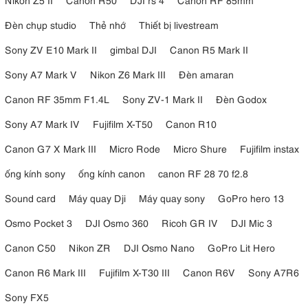
Đèn chụp studio
Thẻ nhớ
Thiết bị livestream
Sony ZV E10 Mark II
gimbal DJI
Canon R5 Mark II
Sony A7 Mark V
Nikon Z6 Mark III
Đèn amaran
Canon RF 35mm F1.4L
Sony ZV-1 Mark II
Đèn Godox
Sony A7 Mark IV
Fujifilm X-T50
Canon R10
Canon G7 X Mark III
Micro Rode
Micro Shure
Fujifilm instax
ống kính sony
ống kính canon
canon RF 28 70 f2.8
Sound card
Máy quay Dji
Máy quay sony
GoPro hero 13
Osmo Pocket 3
DJI Osmo 360
Ricoh GR IV
DJI Mic 3
Canon C50
Nikon ZR
DJI Osmo Nano
GoPro Lit Hero
Canon R6 Mark III
Fujifilm X-T30 III
Canon R6V
Sony A7R6
Sony FX5