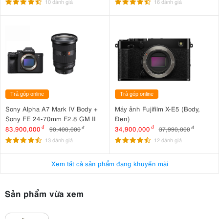
10 đánh giá
16 đánh giá
Trả góp online
Trả góp online
Sony Alpha A7 Mark IV Body +
Máy ảnh Fujifilm X-E5 (Body,
Sony FE 24-70mm F2.8 GM II
Đen)
83,900,000
đ
34,900,000
đ
90,400,000
đ
37,990,000
đ
13 đánh giá
12 đánh giá
Xem tất cả sản phẩm đang khuyến mãi
Sản phẩm vừa xem