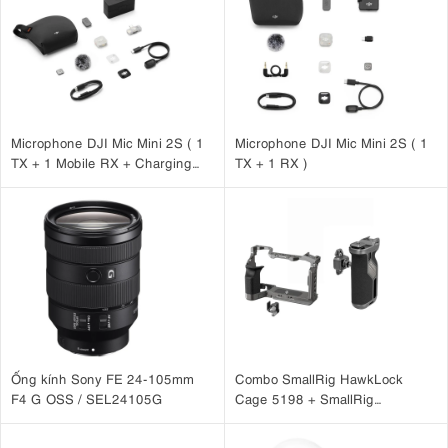
Microphone DJI Mic Mini 2S ( 1
Microphone DJI Mic Mini 2S ( 1
TX + 1 Mobile RX + Charging
TX + 1 RX )
Case )
Ống kính Sony FE 24-105mm
Combo SmallRig HawkLock
F4 G OSS / SEL24105G
Cage 5198 + SmallRig
HawkLock H21 4485 cho Sony
A7CM2, A7CR