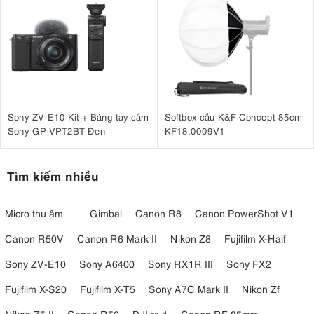
Sony ZV-E10 Kit + Báng tay cầm
Softbox cầu K&F Concept 85cm
Sony GP-VPT2BT Đen
KF18.0009V1
Tìm kiếm nhiều
Micro thu âm
Gimbal
Canon R8
Canon PowerShot V1
Canon R50V
Canon R6 Mark II
Nikon Z8
Fujifilm X-Half
Sony ZV-E10
Sony A6400
Sony RX1R III
Sony FX2
Fujifilm X-S20
Fujifilm X-T5
Sony A7C Mark II
Nikon Zf
Nikon Z5 II
Canon R50
DJI rs 4
Canon RF 85mm