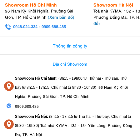
Showroom Hồ Chí Minh
Showroom Hà Nội
96 Nam Kỳ Khởi Nghĩa, Phường Sài
Toà nhà KYMA, 132 - 1
Xem bản đồ
Gòn, TP. Hồ Chí Minh
(
)
Phường Đống Đa, TP. H
đồ
)
0948.024.334
-
0909.688.485
0982.580.303
-
0938
Thông tin công ty
Địa chỉ Showroom
Showroom Hồ Chí Minh:
(8h15 - 19h00 từ
Thứ hai - Thứ sáu, Thứ
96 Nam Kỳ Khởi
bảy từ
8h15 - 17h15,
Chủ nhật từ 8
h30 - 16h30
)
Nghĩa, Phường Sài Gòn, TP. Hồ Chí Minh
0909.688.485
,
Showroom Hà Nội:
(8h15 - 17h15 từ Thứ hai - Thứ bảy
Chủ nhật từ
)
Toà nhà KYMA, 132 - 134 Yên Lãng, Phường Đống
8
h30 - 16h30
Đa, TP. Hà Nội