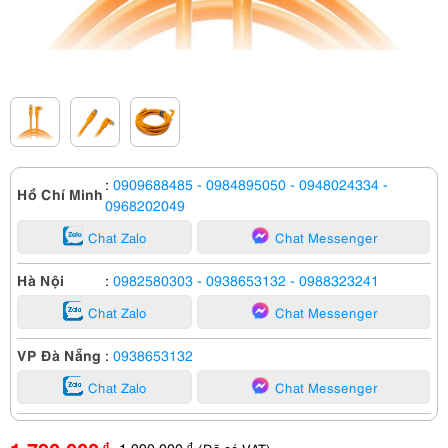
:
0909688485
- 0984895050
- 0948024334
-
Hồ Chí Minh
0968202049
Chat Zalo
Chat Messenger
Hà Nội
:
0982580303
- 0938653132
- 0988323241
Chat Zalo
Chat Messenger
VP Đà Nẵng
:
0938653132
Chat Zalo
Chat Messenger
1,990,000
đ
đ