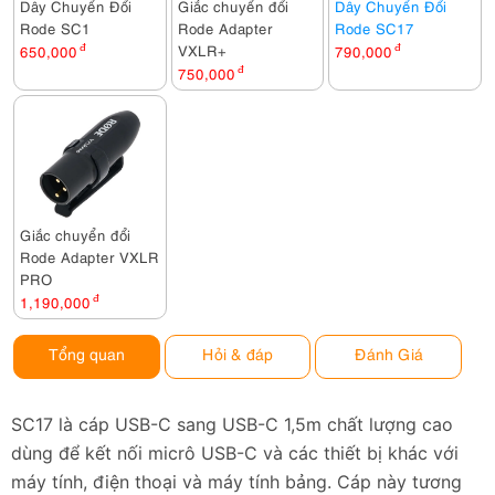
Dây Chuyển Đổi
Giắc chuyển đổi
Dây Chuyển Đổi
Rode SC1
Rode Adapter
Rode SC17
VXLR+
650,000
đ
790,000
đ
750,000
đ
Giắc chuyển đổi
Rode Adapter VXLR
PRO
1,190,000
đ
Tổng quan
Hỏi & đáp
Đánh Giá
SC17 là cáp USB-C sang USB-C 1,5m chất lượng cao
dùng để kết nối micrô USB-C và các thiết bị khác với
máy tính, điện thoại và máy tính bảng. Cáp này tương