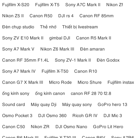
Fujifilm X-S20
Fujifilm X-T5
Sony A7C Mark II
Nikon Zf
Nikon Z5 II
Canon R50
DJI rs 4
Canon RF 85mm
Đèn chụp studio
Thẻ nhớ
Thiết bị livestream
Sony ZV E10 Mark II
gimbal DJI
Canon R5 Mark II
Sony A7 Mark V
Nikon Z6 Mark III
Đèn amaran
Canon RF 35mm F1.4L
Sony ZV-1 Mark II
Đèn Godox
Sony A7 Mark IV
Fujifilm X-T50
Canon R10
Canon G7 X Mark III
Micro Rode
Micro Shure
Fujifilm instax
ống kính sony
ống kính canon
canon RF 28 70 f2.8
Sound card
Máy quay Dji
Máy quay sony
GoPro hero 13
Osmo Pocket 3
DJI Osmo 360
Ricoh GR IV
DJI Mic 3
Canon C50
Nikon ZR
DJI Osmo Nano
GoPro Lit Hero
Canon R6 Mark III
Fujifilm X-T30 III
Canon R6V
Sony A7R6