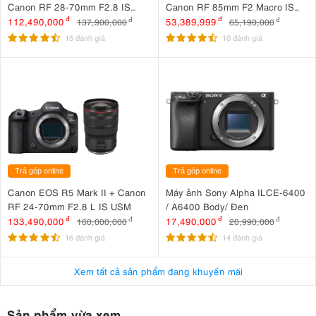
Canon RF 28-70mm F2.8 IS
Canon RF 85mm F2 Macro IS
STM
STM
112,490,000
đ
53,389,999
đ
137,900,000
đ
65,190,000
đ
15 đánh giá
10 đánh giá
Trả góp online
Trả góp online
Canon EOS R5 Mark II + Canon
Máy ảnh Sony Alpha ILCE-6400
RF 24-70mm F2.8 L IS USM
/ A6400 Body/ Đen
133,490,000
đ
17,490,000
đ
160,000,000
đ
20,990,000
đ
16 đánh giá
14 đánh giá
Xem tất cả sản phẩm đang khuyến mãi
Sản phẩm vừa xem