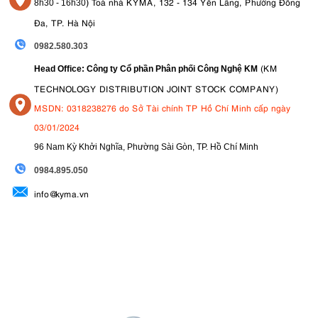
)
Toà nhà KYMA, 132 - 134 Yên Lãng, Phường Đống
8
h30 - 16h30
Đa, TP. Hà Nội
0982.580.303
(KM
Head Office: Công ty Cổ phần Phân phối Công Nghệ KM
TECHNOLOGY DISTRIBUTION JOINT STOCK COMPANY)
MSDN: 0318238276 do Sở Tài chính TP Hồ Chí Minh cấp ngày
03/01/2024
96 Nam Kỳ Khởi Nghĩa, Phường Sài Gòn, TP. Hồ Chí Minh
09
84.895.050
info@kyma.vn