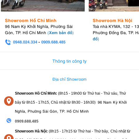
Showroom Hồ Chí Minh
Showroom Hà Nội
96 Nam Kỳ Khởi Nghĩa, Phường Sài
Toà nhà KYMA, 132 - 1
Xem bản đồ
Gòn, TP. Hồ Chí Minh
(
)
Phường Đống Đa, TP. H
đồ
)
0948.024.334
-
0909.688.485
0982.580.303
-
0938
Thông tin công ty
Địa chỉ Showroom
Showroom Hồ Chí Minh:
(8h15 - 19h00 từ
Thứ hai - Thứ sáu, Thứ
96 Nam Kỳ Khởi
bảy từ
8h15 - 17h15,
Chủ nhật từ 8
h30 - 16h30
)
Nghĩa, Phường Sài Gòn, TP. Hồ Chí Minh
0909.688.485
,
Showroom Hà Nội:
(8h15 - 17h15 từ Thứ hai - Thứ bảy
Chủ nhật từ