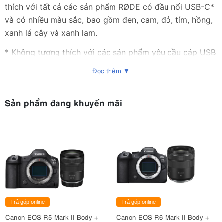
thích với tất cả các sản phẩm RØDE có đầu nối USB-C*
và có nhiều màu sắc, bao gồm đen, cam, đỏ, tím, hồng,
xanh lá cây và xanh lam.
* Không tương thích với các sản phẩm yêu cầu cáp USB
SuperSpeed
Đọc thêm ▼
Sản phẩm đang khuyến mãi
Trả góp online
Trả góp online
Canon EOS R5 Mark II Body +
Canon EOS R6 Mark II Body +