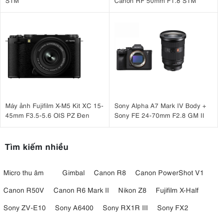
STM
Canon RF 50mm F1.8 STM
Máy ảnh Fujifilm X-M5 Kit XC 15-
Sony Alpha A7 Mark IV Body +
45mm F3.5-5.6 OIS PZ Đen
Sony FE 24-70mm F2.8 GM II
Tìm kiếm nhiều
Micro thu âm
Gimbal
Canon R8
Canon PowerShot V1
Canon R50V
Canon R6 Mark II
Nikon Z8
Fujifilm X-Half
Sony ZV-E10
Sony A6400
Sony RX1R III
Sony FX2