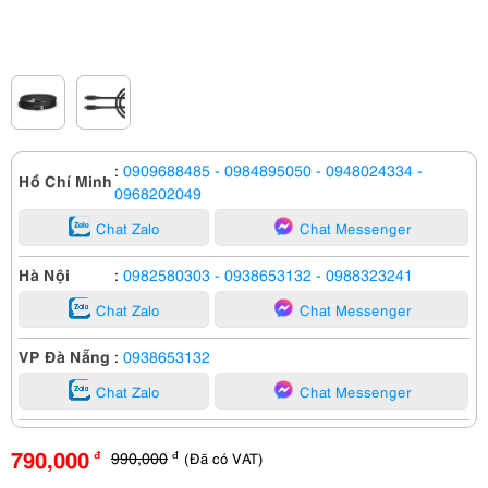
:
0909688485
- 0984895050
- 0948024334
-
Hồ Chí Minh
0968202049
Chat Zalo
Chat Messenger
Hà Nội
:
0982580303
- 0938653132
- 0988323241
Chat Zalo
Chat Messenger
VP Đà Nẵng
:
0938653132
Chat Zalo
Chat Messenger
790,000
990,000
(Đã có VAT)
đ
đ