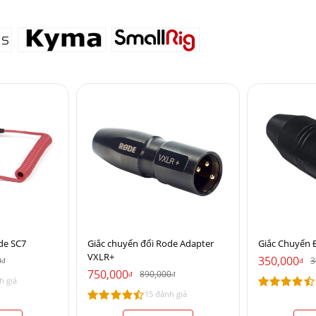
de SC7
Giắc chuyển đổi Rode Adapter
Giắc Chuyển 
VXLR+
350,000
0
3
đ
đ
750,000
890,000
đ
đ
h giá
15 đánh giá