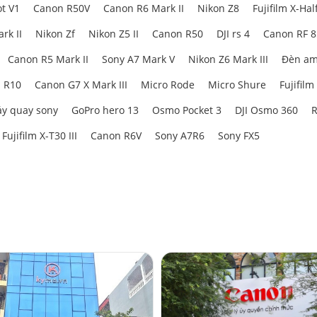
t V1
Canon R50V
Canon R6 Mark II
Nikon Z8
Fujifilm X-Hal
rk II
Nikon Zf
Nikon Z5 II
Canon R50
DJI rs 4
Canon RF 
Canon R5 Mark II
Sony A7 Mark V
Nikon Z6 Mark III
Đèn am
 R10
Canon G7 X Mark III
Micro Rode
Micro Shure
Fujifilm
y quay sony
GoPro hero 13
Osmo Pocket 3
DJI Osmo 360
R
Fujifilm X-T30 III
Canon R6V
Sony A7R6
Sony FX5