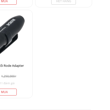
MUA
HẾT HÀNG
đổi Rode Adapter
1,250,000
đ
11 đánh giá
MUA