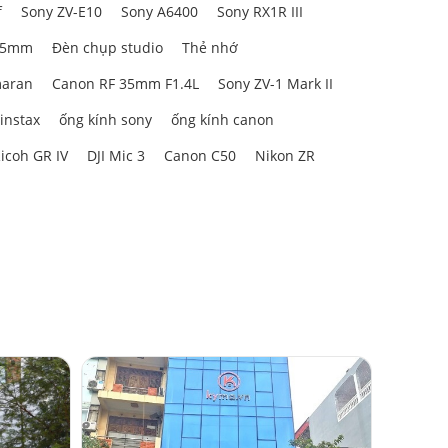
f
Sony ZV-E10
Sony A6400
Sony RX1R III
85mm
Đèn chụp studio
Thẻ nhớ
aran
Canon RF 35mm F1.4L
Sony ZV-1 Mark II
 instax
ống kính sony
ống kính canon
icoh GR IV
DJI Mic 3
Canon C50
Nikon ZR