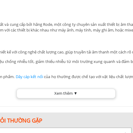
ất và cung cấp bởi hãng Rode, một công ty chuyên sản xuất thiết bị âm than
i âm với các thiết bị khác nhau như máy ảnh, máy tính, máy ghi âm, hoặc mixe
hiết kế với công nghệ chất lượng cao, giúp truyền tải âm thanh một cách rõ 
iệu chống nhiễu tốt, giảm thiểu nhiễu từ môi trường xung quanh và đảm b
sản phẩm.
Dây cáp kết nối
của họ thường được chế tạo với vật liệu chất lượ
ều loại kết nối khác nhau, đáp ứng nhu cầu kết nối với nhiều thiết bị âm t
Xem thêm ▼
ện, dễ sử dụng cho cả người mới bắt đầu và chuyên gia. Điều này giúp tối ưu
HỎI THƯỜNG GẶP
 âm thanh ổn định, độ bền cao và đáp ứng tốt đối với nhu cầu của người
ma.vn để nâng cao trải nghiệm âm thanh của bạn.