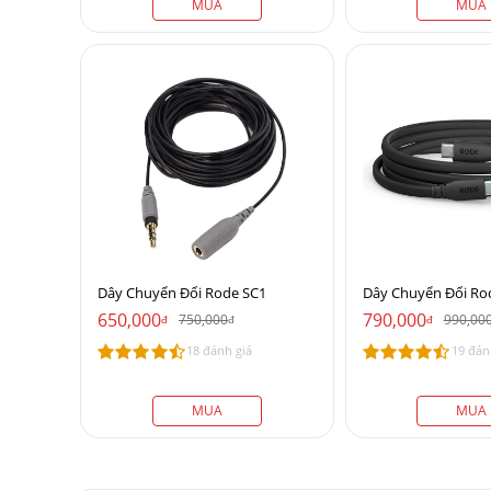
MUA
MUA
Dây Chuyển Đổi Rode SC1
Dây Chuyển Đổi Ro
650,000
790,000
750,000
990,00
đ
đ
đ
18 đánh giá
19 đán
MUA
MUA