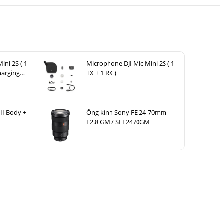
ini 2S ( 1
Microphone DJI Mic Mini 2S ( 1
harging
TX + 1 RX )
II Body +
Ống kính Sony FE 24-70mm
F2.8 GM / SEL2470GM