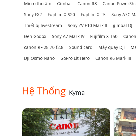
Micro thu âm
Gimbal
Canon R8
Canon PowerSho
Sony FX2
Fujifilm X-S20
Fujifilm X-T5
Sony A7C Ma
Thiết bị livestream
Sony ZV E10 Mark II
gimbal DJI
Đèn Godox
Sony A7 Mark IV
Fujifilm X-T50
Canon
canon RF 28 70 f2.8
Sound card
Máy quay Dji
Má
DJI Osmo Nano
GoPro Lit Hero
Canon R6 Mark III
Hệ Thống
Kyma