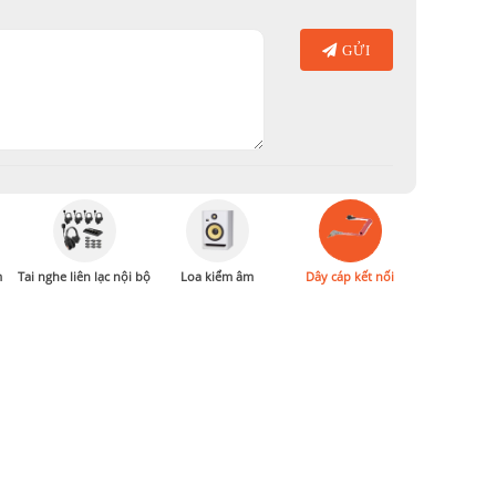
GỬI
m
Tai nghe liên lạc nội bộ
Loa kiểm âm
Dây cáp kết nối