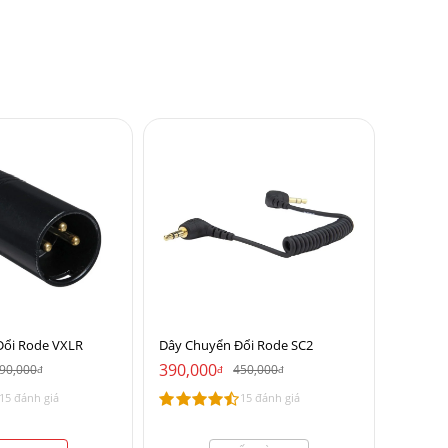
Đổi Rode VXLR
Dây Chuyển Đổi Rode SC2
390,000
90,000
450,000
đ
đ
đ
15 đánh giá
15 đánh giá