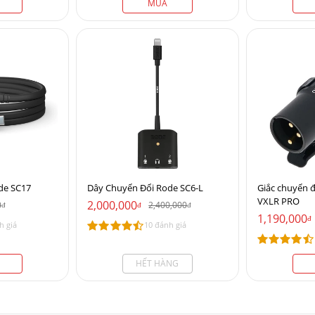
MUA
de SC17
Dây Chuyển Đổi Rode SC6-L
Giắc chuyển 
VXLR PRO
2,000,000
0
2,400,000
đ
đ
đ
1,190,000
đ
h giá
10 đánh giá
HẾT HÀNG