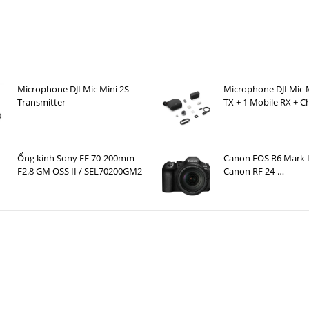
Microphone DJI Mic Mini 2S
Microphone DJI Mic M
Transmitter
TX + 1 Mobile RX + C
Case )
Ống kính Sony FE 70-200mm
Canon EOS R6 Mark I
F2.8 GM OSS II / SEL70200GM2
Canon RF 24-
105mm F4 L IS USM