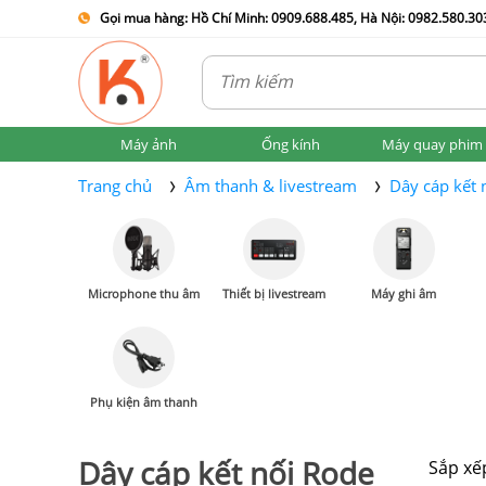
Gọi mua hàng: Hồ Chí Minh: 0909.688.485, Hà Nội: 0982.580.303
Máy ảnh
Ống kính
Máy quay phim
Trang chủ
Âm thanh & livestream
Dây cáp kết 
Microphone thu âm
Thiết bị livestream
Máy ghi âm
Phụ kiện âm thanh
Dây cáp kết nối Rode
Sắp xế