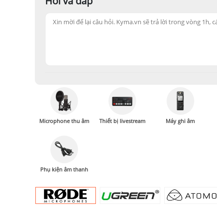
Hỏi và đáp
Microphone thu âm
Thiết bị livestream
Máy ghi âm
Phụ kiện âm thanh