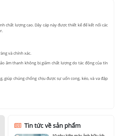
h chất lượng cao. Dây cáp này được thiết kế để kết nối các
r.
ràng và chính xác.
ảo âm thanh không bị giảm chất lượng do tác động của tín
ng, giúp chúng chống chịu được sự uốn cong, kéo, và va đập
hanh khác nhau như micro, tai nghe, loa, và các thiết bị ghi
 hóa trải nghiệm người dùng và giảm thiểu sự phiền toái khi
Tin tức về sản phẩm
 sử dụng trong ngành công nghiệp âm thanh chuyên nghiệp.
10 phụ kiện máy ảnh hữu ích