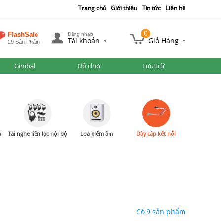
Trang chủ
Giới thiệu
Tin tức
Liên hệ
0
FlashSale
Đăng nhập
Tài khoản
Giỏ Hàng
29 Sản Phẩm
Gimbal
Đồ chơi
Lưu trữ
m
Tai nghe liên lạc nội bộ
Loa kiểm âm
Dây cáp kết nối
Có 9 sản phẩm