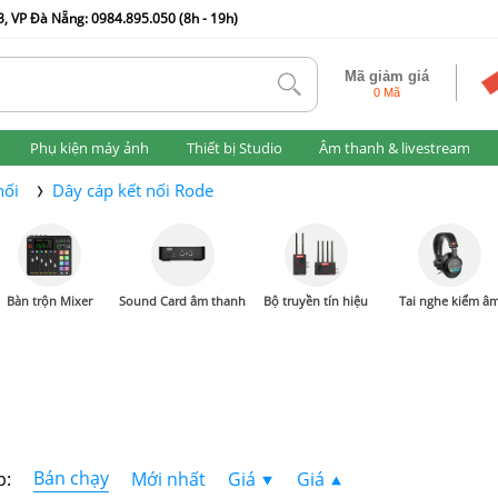
, VP Đà Nẵng: 0984.895.050 (8h - 19h)
Mã giảm giá
tlk
0 Mã
Phụ kiện máy ảnh
Thiết bị Studio
Âm thanh & livestream
nối
Dây cáp kết nối Rode
Bàn trộn Mixer
Sound Card âm thanh
Bộ truyền tín hiệu
Tai nghe kiểm â
Bán chạy
p:
Mới nhất
Giá
Giá