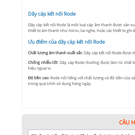
Dây cáp kết nối Rode
Dây cáp kết nối Rode là một loại cáp âm thanh được sản xu
thiết bị âm thanh như micro, tai nghe, hoặc các thiết bị gh
Ưu điểm của dây cáp kết nối Rode
Chất lượng âm thanh xuất sắc
: Dây cáp kết nối Rode được t
Chống nhiễu tốt
: Dây cáp Rode thường được làm từ chất l
hiệu ngoại vi.
Độ bền cao
: Rode nổi tiếng với chất lượng và độ bền của 
trong quá trình sử dụng hàng ngày.
Kết nối đa dạng
: Dây cáp Rode thường được sản xuất với nhi
âm khác.
Dễ sử dụng
: Thiết kế của dây cáp Rode thường rất thuận ti
thiết lập và sử dụng.
CÂU 
Tóm lại, dây cáp kết nối Rode thường mang lại hiệu suất
Khám phá bộ sưu tập dây cáp kết nối Rode tại cửa hàng Ky