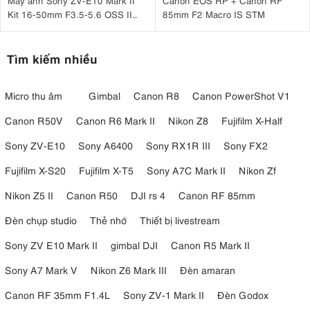
Máy ảnh Sony ZV-E10 Mark II
Canon EOS RP + Canon RF
Kit 16-50mm F3.5-5.6 OSS II
85mm F2 Macro IS STM
Đen
Tìm kiếm nhiều
Micro thu âm
Gimbal
Canon R8
Canon PowerShot V1
Canon R50V
Canon R6 Mark II
Nikon Z8
Fujifilm X-Half
Sony ZV-E10
Sony A6400
Sony RX1R III
Sony FX2
Fujifilm X-S20
Fujifilm X-T5
Sony A7C Mark II
Nikon Zf
Nikon Z5 II
Canon R50
DJI rs 4
Canon RF 85mm
Đèn chụp studio
Thẻ nhớ
Thiết bị livestream
Sony ZV E10 Mark II
gimbal DJI
Canon R5 Mark II
Sony A7 Mark V
Nikon Z6 Mark III
Đèn amaran
Canon RF 35mm F1.4L
Sony ZV-1 Mark II
Đèn Godox