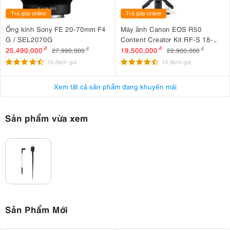
Trả góp online
Trả góp online
Ống kính Sony FE 20-70mm F4
Máy ảnh Canon EOS R50
G / SEL2070G
Content Creator Kit RF-S 18-
45mm IS STM
25,490,000
đ
19,500,000
đ
27,990,000
đ
22,900,000
đ
16 đánh giá
19 đánh giá
Xem tất cả sản phẩm đang khuyến mãi
Sản phẩm vừa xem
Sản Phẩm Mới