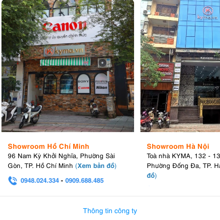
Showroom Hồ Chí Minh
Showroom Hà Nội
96 Nam Kỳ Khởi Nghĩa, Phường Sài
Toà nhà KYMA, 132 - 1
Xem bản đồ
Gòn, TP. Hồ Chí Minh
(
)
Phường Đống Đa, TP. H
đồ
)
0948.024.334
-
0909.688.485
0982.580.303
-
0938
Thông tin công ty