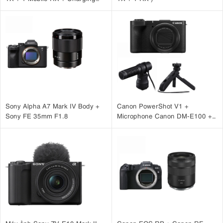
Case )
Sony Alpha A7 Mark IV Body +
Canon PowerShot V1 +
Sony FE 35mm F1.8
Microphone Canon DM-E100 +
Báng tay cầm Canon HG-
100TBR