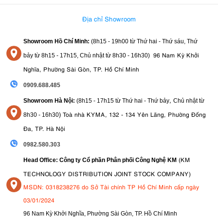
Địa chỉ Showroom
Showroom Hồ Chí Minh:
(8h15 - 19h00 từ
Thứ hai - Thứ sáu, Thứ
96 Nam Kỳ Khởi
bảy từ
8h15 - 17h15,
Chủ nhật từ 8
h30 - 16h30
)
Nghĩa, Phường Sài Gòn, TP. Hồ Chí Minh
0909.688.485
,
Showroom Hà Nội:
(8h15 - 17h15 từ Thứ hai - Thứ bảy
Chủ nhật từ
)
Toà nhà KYMA, 132 - 134 Yên Lãng, Phường Đống
8
h30 - 16h30
Đa, TP. Hà Nội
0982.580.303
(KM
Head Office: Công ty Cổ phần Phân phối Công Nghệ KM
TECHNOLOGY DISTRIBUTION JOINT STOCK COMPANY)
MSDN: 0318238276 do Sở Tài chính TP Hồ Chí Minh cấp ngày
03/01/2024
96 Nam Kỳ Khởi Nghĩa, Phường Sài Gòn, TP. Hồ Chí Minh