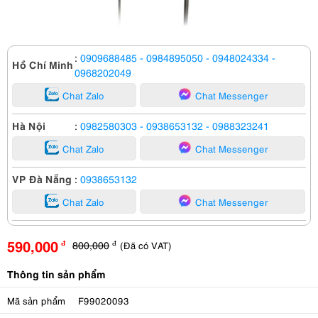
:
0909688485
- 0984895050
- 0948024334
-
Hồ Chí Minh
0968202049
Chat Zalo
Chat Messenger
Hà Nội
:
0982580303
- 0938653132
- 0988323241
Chat Zalo
Chat Messenger
VP Đà Nẵng
:
0938653132
Chat Zalo
Chat Messenger
590,000
800,000
(Đã có VAT)
đ
đ
Thông tin sản phẩm
Mã sản phẩm
F99020093