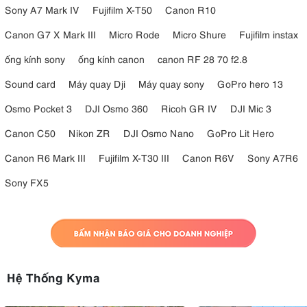
Sony A7 Mark IV
Fujifilm X-T50
Canon R10
Canon G7 X Mark III
Micro Rode
Micro Shure
Fujifilm instax
ống kính sony
ống kính canon
canon RF 28 70 f2.8
Sound card
Máy quay Dji
Máy quay sony
GoPro hero 13
Osmo Pocket 3
DJI Osmo 360
Ricoh GR IV
DJI Mic 3
Canon C50
Nikon ZR
DJI Osmo Nano
GoPro Lit Hero
Canon R6 Mark III
Fujifilm X-T30 III
Canon R6V
Sony A7R6
Sony FX5
Hệ Thống Kyma