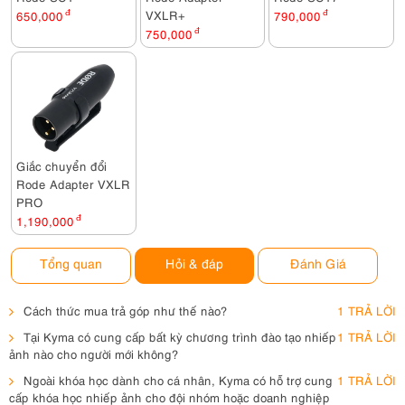
VXLR+
650,000
đ
790,000
đ
750,000
đ
Giắc chuyển đổi
Rode Adapter VXLR
PRO
1,190,000
đ
Tổng quan
Hỏi & đáp
Đánh Giá
Cách thức mua trả góp như thế nào?
1 TRẢ LỜI
Tại Kyma có cung cấp bất kỳ chương trình đào tạo nhiếp
1 TRẢ LỜI
ảnh nào cho người mới không?
Ngoài khóa học dành cho cá nhân, Kyma có hỗ trợ cung
1 TRẢ LỜI
cấp khóa học nhiếp ảnh cho đội nhóm hoặc doanh nghiệp