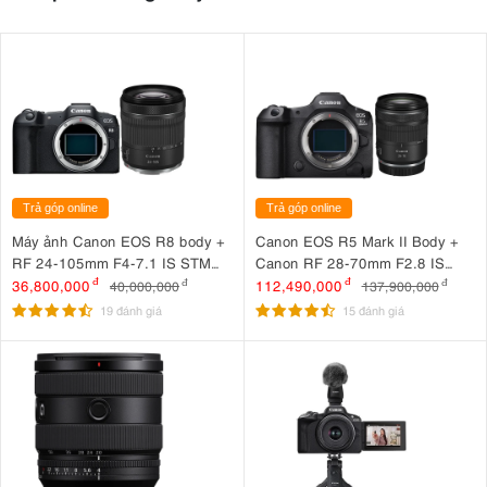
Trả góp online
Trả góp online
Máy ảnh Canon EOS R8 body +
Canon EOS R5 Mark II Body +
RF 24-105mm F4-7.1 IS STM
Canon RF 28-70mm F2.8 IS
Nhập khẩu
STM
36,800,000
đ
112,490,000
đ
40,000,000
đ
137,900,000
đ
19 đánh giá
15 đánh giá