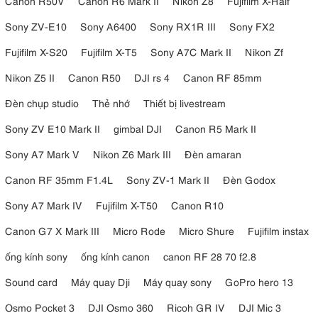
Canon R50V
Canon R6 Mark II
Nikon Z8
Fujifilm X-Half
Sony ZV-E10
Sony A6400
Sony RX1R III
Sony FX2
Fujifilm X-S20
Fujifilm X-T5
Sony A7C Mark II
Nikon Zf
Nikon Z5 II
Canon R50
DJI rs 4
Canon RF 85mm
Đèn chụp studio
Thẻ nhớ
Thiết bị livestream
Sony ZV E10 Mark II
gimbal DJI
Canon R5 Mark II
Sony A7 Mark V
Nikon Z6 Mark III
Đèn amaran
Canon RF 35mm F1.4L
Sony ZV-1 Mark II
Đèn Godox
Sony A7 Mark IV
Fujifilm X-T50
Canon R10
Canon G7 X Mark III
Micro Rode
Micro Shure
Fujifilm instax
ống kính sony
ống kính canon
canon RF 28 70 f2.8
Sound card
Máy quay Dji
Máy quay sony
GoPro hero 13
Osmo Pocket 3
DJI Osmo 360
Ricoh GR IV
DJI Mic 3