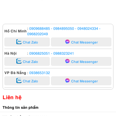
:
0909688485
- 0984895050
- 0948024334
-
Hồ Chí Minh
0968202049
Chat Zalo
Chat Messenger
Hà Nội
:
0906825051
- 0988323241
Chat Zalo
Chat Messenger
VP Đà Nẵng
:
0938653132
Chat Zalo
Chat Messenger
Liên hệ
Thông tin sản phẩm