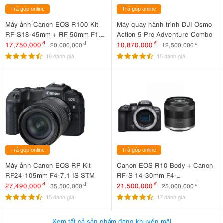
Trả góp online
Trả góp online
Máy ảnh Canon EOS R100 Kit
Máy quay hành trình DJI Osmo
RF-S18-45mm + RF 50mm F1.8
Action 5 Pro Adventure Combo
STM
17,750,000
đ
10,870,000
đ
20,000,000
đ
12,500,000
đ
18 đánh giá
15 đánh giá
Trả góp online
Trả góp online
Máy ảnh Canon EOS RP Kit
Canon EOS R10 Body + Canon
RF24-105mm F4-7.1 IS STM
RF-S 14-30mm F4-
6.3 IS STM PZ
27,490,000
đ
21,500,000
đ
35,500,000
đ
25,000,000
đ
15 đánh giá
17 đánh giá
Xem tất cả sản phẩm đang khuyến mãi