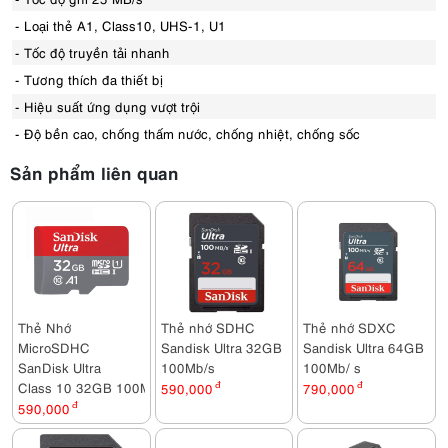
- Loại thẻ A1, Class10, UHS-1, U1
- Tốc độ truyền tải nhanh
- Tương thích đa thiết bị
- Hiệu suất ứng dụng vượt trội
- Độ bền cao, chống thấm nước, chống nhiệt, chống sốc
Sản phẩm liên quan
Thẻ Nhớ
Thẻ nhớ SDHC
Thẻ nhớ SDXC
MicroSDHC
Sandisk Ultra 32GB
Sandisk Ultra 64GB
SanDisk Ultra
100Mb/s
100Mb/ s
Class 10 32GB 100MB/s
590,000
đ
790,000
đ
590,000
đ