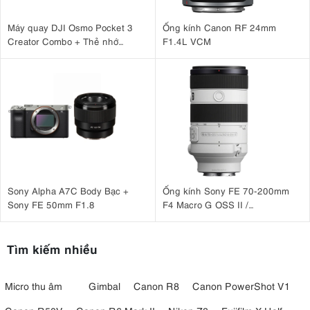
Máy quay DJI Osmo Pocket 3
Ống kính Canon RF 24mm
Creator Combo + Thẻ nhớ
F1.4L VCM
MicroSDXC Sandisk Extreme
Pro 256GB 200MB/140MB/s
Sony Alpha A7C Body Bạc +
Ống kính Sony FE 70-200mm
Sony FE 50mm F1.8
F4 Macro G OSS II /
SEL70200G2
Tìm kiếm nhiều
Micro thu âm
Gimbal
Canon R8
Canon PowerShot V1