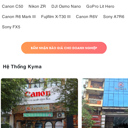
Canon C50
Nikon ZR
DJI Osmo Nano
GoPro Lit Hero
Canon R6 Mark III
Fujifilm X-T30 III
Canon R6V
Sony A7R6
Sony FX5
Hệ Thống Kyma