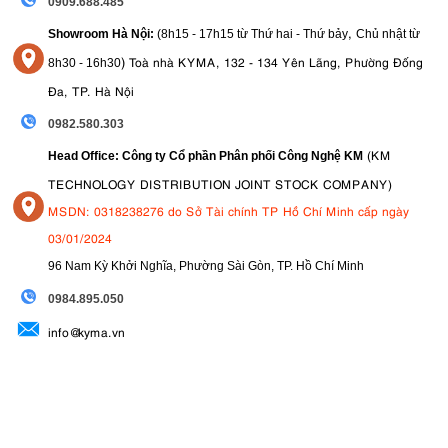
0909.688.485
,
Showroom Hà Nội:
(8h15 - 17h15 từ Thứ hai - Thứ bảy
Chủ nhật từ
)
Toà nhà KYMA, 132 - 134 Yên Lãng, Phường Đống
8
h30 - 16h30
Đa, TP. Hà Nội
0982.580.303
(KM
Head Office: Công ty Cổ phần Phân phối Công Nghệ KM
TECHNOLOGY DISTRIBUTION JOINT STOCK COMPANY)
MSDN: 0318238276 do Sở Tài chính TP Hồ Chí Minh cấp ngày
03/01/2024
96 Nam Kỳ Khởi Nghĩa, Phường Sài Gòn, TP. Hồ Chí Minh
09
84.895.050
info@kyma.vn