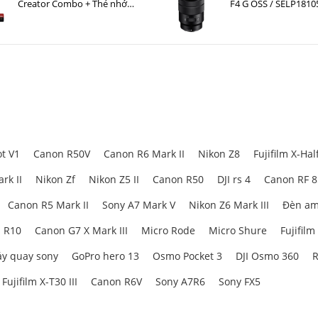
Creator Combo + Thẻ nhớ
F4 G OSS / SELP1810
MicroSDXC Sandisk Extreme
Pro 128GB 200MB/90MB/s
t V1
Canon R50V
Canon R6 Mark II
Nikon Z8
Fujifilm X-Hal
rk II
Nikon Zf
Nikon Z5 II
Canon R50
DJI rs 4
Canon RF 
Canon R5 Mark II
Sony A7 Mark V
Nikon Z6 Mark III
Đèn am
 R10
Canon G7 X Mark III
Micro Rode
Micro Shure
Fujifilm
y quay sony
GoPro hero 13
Osmo Pocket 3
DJI Osmo 360
R
Fujifilm X-T30 III
Canon R6V
Sony A7R6
Sony FX5