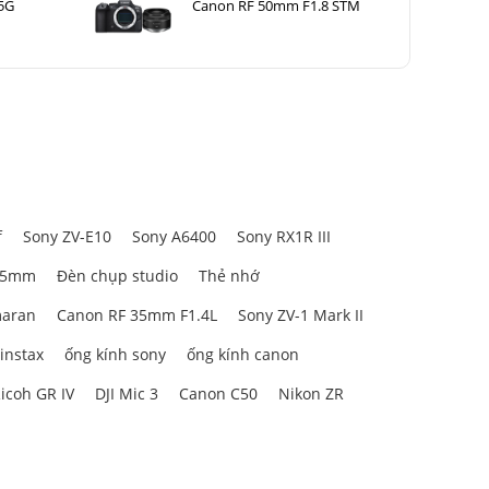
5G
Canon RF 50mm F1.8 STM
f
Sony ZV-E10
Sony A6400
Sony RX1R III
85mm
Đèn chụp studio
Thẻ nhớ
aran
Canon RF 35mm F1.4L
Sony ZV-1 Mark II
 instax
ống kính sony
ống kính canon
icoh GR IV
DJI Mic 3
Canon C50
Nikon ZR