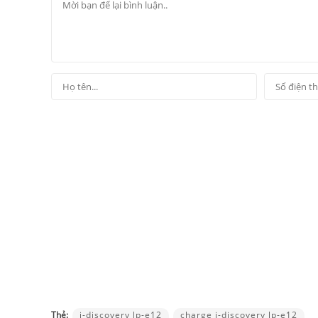
Thẻ:
i-discovery lp-e12
charge i-discovery lp-e12