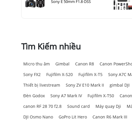
Sony E 50mm F1.8 OSS
Tìm Kiếm nhiều
Micro thu âm
Gimbal
Canon R8
Canon PowerSho
Sony FX2
Fujifilm X-S20
Fujifilm X-T5
Sony A7C Ma
Thiết bị livestream
Sony ZV E10 Mark II
gimbal DJI
Đèn Godox
Sony A7 Mark IV
Fujifilm X-T50
Canon
canon RF 28 70 f2.8
Sound card
Máy quay Dji
Má
DJI Osmo Nano
GoPro Lit Hero
Canon R6 Mark III