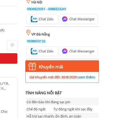
Hà Nội
0906825051
-
0988323241
Chat Zalo
Chat Messenger
ượt)
VP Đà Nẵng
0938653132
Chat Zalo
Chat Messenger
Khuyến mãi
Giá khuyến mãi đến 30/8/2026
(
xem thêm
)
2L/13L
I...
TÍNH NĂNG NỔI BẬT
Có đèn báo khi đang sạc pin
Chế độ ngắt
Tự động ngắt khi sạc đầy
L Cho
Hỗ trợ sạc nhanh, ổn định, an toàn