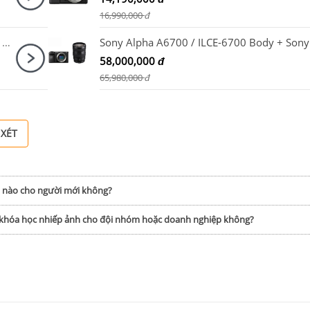
16,990,000
đ
Máy ảnh Canon EOS R10 Kit RF-S 18-45mm F4.5-6.3 IS STM + Microphone Canon DM-E100 + Báng tay cầm Canon HG-100TBR
58,000,000
đ
65,980,000
đ
 XÉT
h nào cho người mới không?
p khóa học nhiếp ảnh cho đội nhóm hoặc doanh nghiệp không?