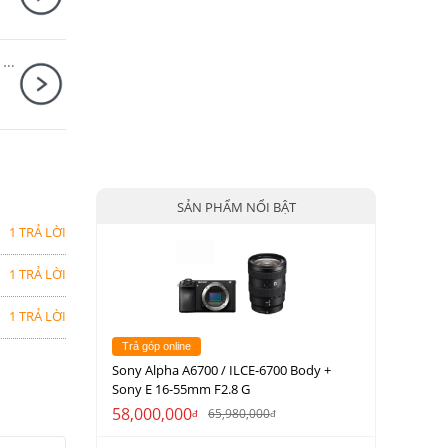
Sony Alpha A6700 / ILCE-6700 Body + Sony E 16-55mm F2.8 G
SẢN PHẨM NỔI BẬT
1 TRẢ LỜI
1 TRẢ LỜI
1 TRẢ LỜI
Trả góp online
Sony Alpha A6700 / ILCE-6700 Body +
Sony E 16-55mm F2.8 G
58,000,000
65,980,000
đ
đ