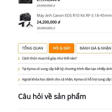
29,990,000
đ
24,200,000
đ
28,000,000
đ
TỔNG QUAN
HỎI & ĐÁP
ĐÁNH GIÁ & NHẬN
Cách thức mua trả góp như thế nào?
Tại Kyma có cung cấp bất kỳ chương trình đào tạo nhiếp ản
Ngoài khóa học dành cho cá nhân, Kyma có hỗ trợ cung cấ
Câu hỏi về sản phẩm