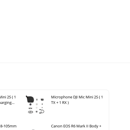
ini 2S ( 1
Microphone DJI Mic Mini 2S ( 1
harging
TX + 1 RX )
 18-105mm
Canon EOS R6 Mark II Body +