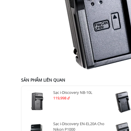
SẢN PHẨM LIÊN QUAN
Sạc i-Discovery NB-10L
119,998
đ
Sạc i-Discovery EN-EL20A Cho
Nikon P1000