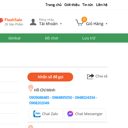
Trang chủ
Giới thiệu
Tin tức
Liên hệ
0
FlashSale
Đăng nhập
Tài khoản
Giỏ Hàng
29 Sản Phẩm
Gimbal
Đồ chơi
Lưu trữ
Chia sẻ
Nhấn số để gọi
Hồ Chí Minh
0909688485
-
0984895050
-
0948024334
-
0968202049
Chat Zalo
Chat Messenger