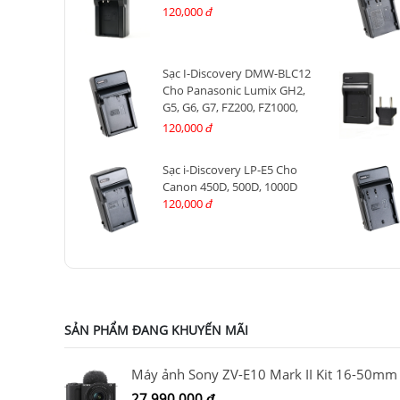
120,000
đ
Sạc I-Discovery DMW-BLC12
Cho Panasonic Lumix GH2,
G5, G6, G7, FZ200, FZ1000,
FZ2000, GX8, G80...
120,000
đ
Sạc i-Discovery LP-E5 Cho
Canon 450D, 500D, 1000D
120,000
đ
SẢN PHẨM ĐANG KHUYẾN MÃI
27,990,000
đ