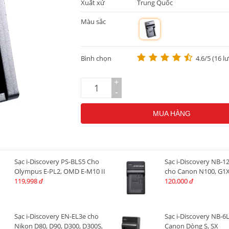
Xuất xứ
Trung Quốc
Màu sắc
m
Bình chọn
4.6/5 (16 l
+
-
MUA HÀNG
Sạc i-Discovery PS-BLS5 Cho
Sạc i-Discovery NB-1
Olympus E-PL2, OMD E-M10 II
cho Canon N100, G1X I
119,998
120,000
đ
đ
Sạc i-Discovery EN-EL3e cho
Sạc i-Discovery NB-6
Nikon D80, D90, D300, D300S,
Canon Dòng S, SX