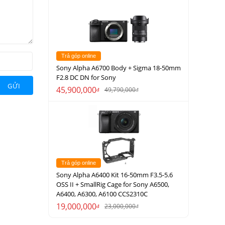
Trả góp online
Sony Alpha A6700 Body + Sigma 18-50mm
F2.8 DC DN for Sony
GỬI
45,900,000
49,790,000
đ
đ
Trả góp online
Sony Alpha A6400 Kit 16-50mm F3.5-5.6
OSS II + SmallRig Cage for Sony A6500,
A6400, A6300, A6100 CCS2310C
19,000,000
23,000,000
đ
đ