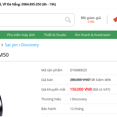
, VP Đà Nẵng: 0984.895.050 (8h - 19h)
Mã giảm giá
tlk
0 Mã
Phụ kiện máy ảnh
Thiết bị Studio
Âm thanh & livestream
Sạc pin i-Discovery
 M50
Mã sản phẩm
D16080025
Giá bán
280,000 VNĐ
Tiết kiệm 46%
150,000 VNĐ
Giá khuyến mãi
(Đã có VAT)
Thương hiệu
I Discovery
Bảo hành
12 tháng