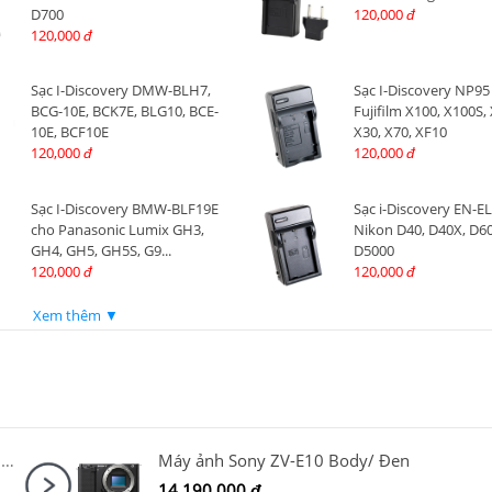
D700
120,000
đ
120,000
đ
Sạc I-Discovery DMW-BLH7,
Sạc I-Discovery NP95
BCG-10E, BCK7E, BLG10, BCE-
Fujifilm X100, X100S, 
10E, BCF10E
X30, X70, XF10
120,000
120,000
đ
đ
Sạc I-Discovery BMW-BLF19E
Sạc i-Discovery EN-E
cho Panasonic Lumix GH3,
Nikon D40, D40X, D60
GH4, GH5, GH5S, G9...
D5000
120,000
120,000
đ
đ
Xem thêm ▼
Máy ảnh Sony ZV-E10 Mark II Kit 16-50mm F3.5-5.6 OSS II Đen
Máy ảnh Sony ZV-E10 Body/ Đen
14,190,000
đ