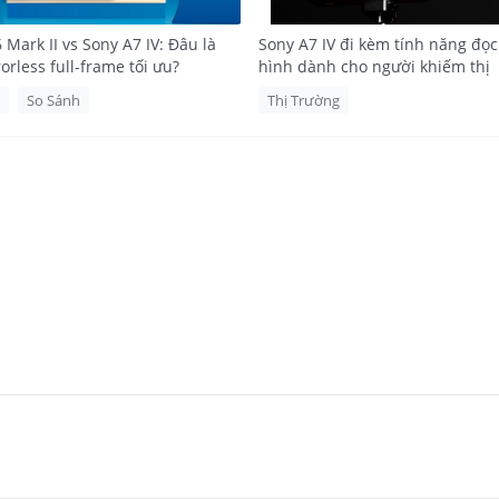
 nghệ tiên tiến để đáp ứng nhu cầu của các chuyên gia sáng tạo. Cho dù bạ
V đều mang đến sự cân bằng hoàn hảo giữa hiệu năng, tính linh hoạt và 
Mark II vs Sony A7 IV: Đâu là
Sony A7 IV đi kèm tính năng đọ
rless full-frame tối ưu?
hình dành cho người khiếm thị
So Sánh
Thị Trường