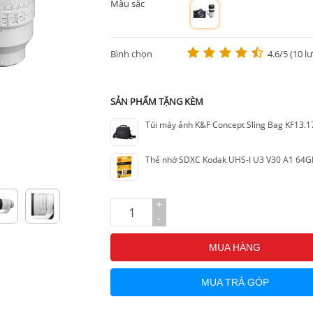
Màu sắc
m
Bình chọn
4.6/5 (10 l
SẢN PHẨM TẶNG KÈM
Túi máy ảnh K&F Concept Sling Bag KF13.
Thẻ nhớ SDXC Kodak UHS-I U3 V30 A1 64G
+
-
MUA HÀNG
MUA TRẢ GÓP