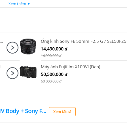
Xem thêm ▼
ảnh Canon EOS R50 Kit RF-S18-45mm + RF 50mm F1.8 STM
Ống kính Sony FE 50mm F2.5 G / SEL50F2
14,490,000
đ
14,990,000
đ
M
Máy ảnh Fujifilm X100VI (Đen)
50,500,000
đ
60,000,000
đ
Sony Alpha A7 Mark IV Body + Sony FE 70-200mm F2.8 GM OSS II
Xem tất cả