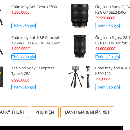
Chân Máy Ảnh Benro T890
Ống kính Sony FE 
1,390,000đ
F2.8 G / SEL2450G
29,990,000đ
Thêm vào giỏ
Thêm vào giỏ
Chân máy ảnh K&F Concept
Ống kính Sigma 28
K254A3 + BH-28L KF09.089V1
F2.8 DG DN Art for 
1,990,000đ
41,600,000đ
Thêm vào giỏ
Thêm vào giỏ
Thẻ Nhớ Sony CFexpress
Chân máy ảnh K&F 
Type A CEA-
KF09.125
G160T/T SYM 160GB
750,000đ
9,990,000đ
Thêm vào giỏ
Thêm vào giỏ
Ố KỸ THUẬT
PHỤ KIỆN
ĐÁNH GIÁ & NHẬN XÉT