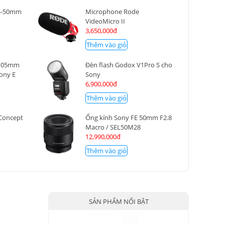
24-50mm
Microphone Rode
VideoMicro II
3,650,000đ
Thêm vào giỏ
-105mm
Đèn flash Godox V1Pro S cho
Sony E
Sony
6,900,000đ
Thêm vào giỏ
Concept
Ống kính Sony FE 50mm F2.8
Macro / SEL50M28
12,990,000đ
Thêm vào giỏ
SẢN PHẨM NỔI BẬT