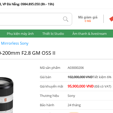
, VP Đà Nẵng: 0984.895.050 (8h - 19h)
Mã giảm giá
tlk
0 Mã
Phụ kiện máy ảnh
Thiết bị Studio
Âm thanh & livestream
 Mirrorless Sony
70-200mm F2.8 GM OSS II
Mã sản phẩm
A03000206
Giá bán
102,000,000 VNĐ
Tiết kiệm 6%
95,900,000 VNĐ
Giá khuyến mãi
(Đã có VAT)
Thương hiệu
Sony
Bảo hành
24 tháng