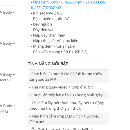
-
Ống kính Sony FE 70-200mm F2.8 GM OSS
II / SEL70200GM2
IV Body +
- Pin sạc NP-FZ100
- Bộ chuyển nguồn AC
- Dây nguồn
- Dây đeo vai
- Nắp đậy thân máy
- Nắp cổng kết nối phụ kiện
IV Body +
- Miếng đệm khung ngắm
- Cáp USB-A sang USB-C (USB 3.2)
TÍNH NĂNG NỔI BẬT
- Cảm biến Exmor R CMOS full-frame chiếu
IV Body +
sáng sau 33 MP
Macro G
- Khả năng quay video 4K60p ở 10 bit
- Chụp liên tiếp lên đến 10 khung hình/giây
- 759 điểm lấy nét theo pha, lấy nét tự động
IV Body +
theo mắt trong thời gian thực
 F4 G
- Màn hình cảm ứng LCD 3 inch 1.03 triệu
điểm ảnh
- Ổn định hình ảnh 5 trục SteadyShot