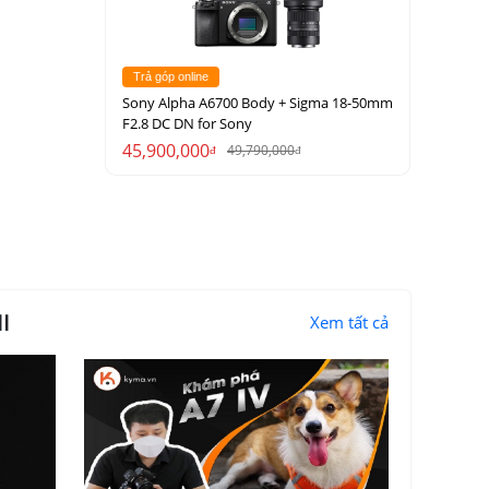
Trả góp online
Sony Alpha A6700 Body + Sigma 18-50mm
F2.8 DC DN for Sony
45,900,000
49,790,000
đ
đ
I
Xem tất cả
ăng lấy nét
iếc máy ảnh