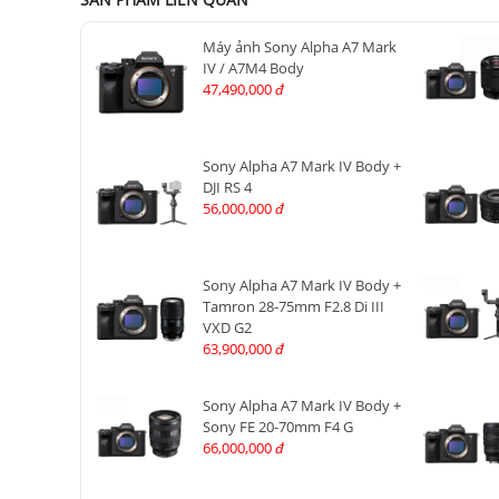
Máy ảnh Sony Alpha A7 Mark
IV / A7M4 Body
47,490,000
đ
Sony Alpha A7 Mark IV Body +
DJI RS 4
56,000,000
đ
Sony Alpha A7 Mark IV Body +
Tamron 28-75mm F2.8 Di III
VXD G2
63,900,000
đ
Sony Alpha A7 Mark IV Body +
Sony FE 20-70mm F4 G
66,000,000
đ