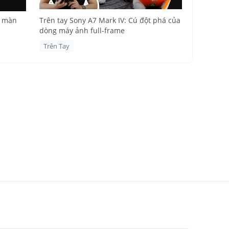
n đang chụp
khả năng sử
c màn
Trên tay Sony A7 Mark IV: Cú đột phá của
dòng máy ảnh full-frame
Trên Tay