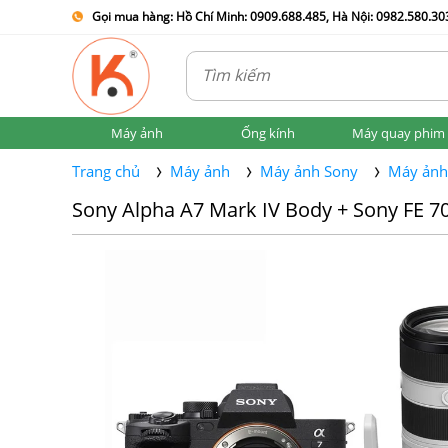
Gọi mua hàng: Hồ Chí Minh: 0909.688.485, Hà Nội: 0982.580.303
Máy ảnh
Ống kính
Máy quay phim
Trang chủ
Máy ảnh
Máy ảnh Sony
Máy ảnh
Sony Alpha A7 Mark IV Body + Sony FE 