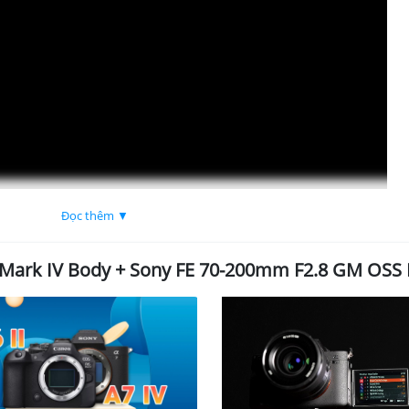
Đọc thêm ▼
 Mark IV Body + Sony FE 70-200mm F2.8 GM OSS I
 24-70mm GMII: Combo quốc dân dành cho thợ chụp
 đa năng tuyệt vời dành cho mọi nhiếp ảnh gia
chiếc máy ảnh lai hoàn hảo
, mang đến
chất lượng hình ảnh vượt trội, khả n
yên nghiệp
. Được thiết kế dành cho cả nhiếp ảnh gia và nhà quay phim, ch