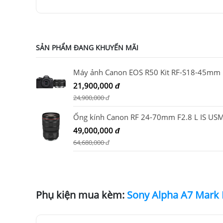
SẢN PHẨM ĐANG KHUYẾN MÃI
Máy 
21,900,000
đ
24,900,000
đ
Ống kính Canon RF 24-70mm F2.8 L IS US
49,000,000
đ
64,680,000
đ
Phụ kiện mua kèm: