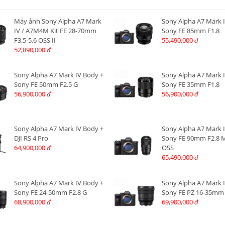
Máy ảnh Sony Alpha A7 Mark
Sony Alpha A7 Mark 
IV / A7M4M Kit FE 28-70mm
Sony FE 85mm F1.8
F3.5-5.6 OSS II
55,490,000
đ
52,890,000
đ
Sony Alpha A7 Mark IV Body +
Sony Alpha A7 Mark 
Sony FE 50mm F2.5 G
Sony FE 35mm F1.8
56,900,000
56,900,000
đ
đ
Sony Alpha A7 Mark IV Body +
Sony Alpha A7 Mark 
DJI RS 4 Pro
Sony FE 90mm F2.8 
64,900,000
OSS
đ
65,490,000
đ
Sony Alpha A7 Mark IV Body +
Sony Alpha A7 Mark 
Sony FE 24-50mm F2.8 G
Sony FE PZ 16-35mm
68,900,000
69,900,000
đ
đ