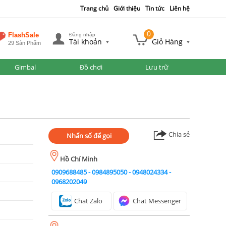
Trang chủ
Giới thiệu
Tin tức
Liên hệ
0
FlashSale
Đăng nhập
Tài khoản
Giỏ Hàng
29 Sản Phẩm
Gimbal
Đồ chơi
Lưu trữ
Chia sẻ
Nhấn số để gọi
Hồ Chí Minh
0909688485
-
0984895050
-
0948024334
-
0968202049
Chat Zalo
Chat Messenger