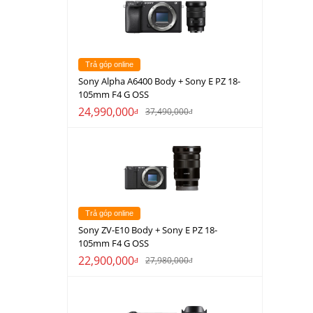
Trả góp online
Sony Alpha A6400 Body + Sony E PZ 18-
105mm F4 G OSS
24,990,000
37,490,000
đ
đ
Trả góp online
Sony ZV-E10 Body + Sony E PZ 18-
105mm F4 G OSS
22,900,000
27,980,000
đ
đ