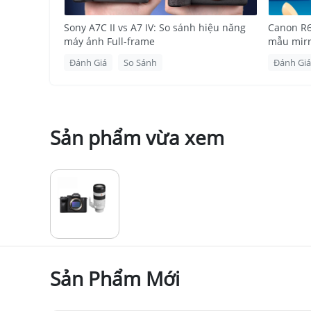
không gương lật full-frame này tích hợp nhiều công
ảnh tĩnh tuyệt đẹp hay quay video điện ảnh, A7 I
Sony A7C II vs A7 IV: So sánh hiệu năng
Canon R6 
dụng.
máy ảnh Full-frame
mẫu mirro
Đánh Giá
So Sánh
Đánh Giá
Sản phẩm vừa xem
Sản Phẩm Mới