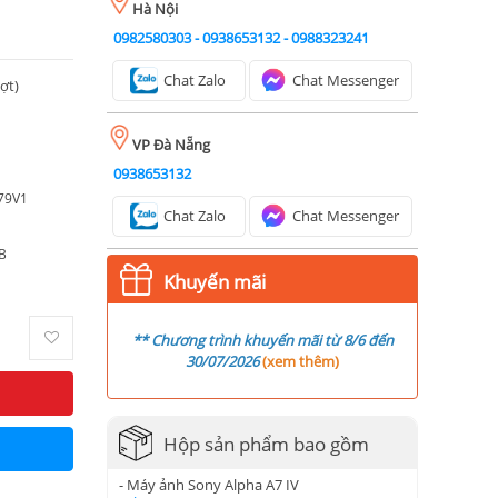
Hà Nội
0982580303
-
0938653132
-
0988323241
Chat Zalo
Chat Messenger
ượt)
VP Đà Nẵng
0938653132
179V1
Chat Zalo
Chat Messenger
B
Khuyến mãi
** Chương trình khuyến mãi từ 8/6 đến
30/07/2026
(
xem thêm
)
Hộp sản phẩm bao gồm
- Máy ảnh Sony Alpha A7 IV