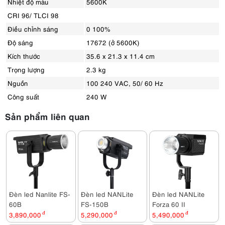
Nhiệt độ màu
5600K
CRI 96/ TLCI 98
Điều chỉnh sáng
0 100%
Độ sáng
17672 (ở 5600K)
Kích thước
35.6 x 21.3 x 11.4 cm
Trọng lượng
2.3 kg
Nguồn
100 240 VAC, 50/ 60 Hz
Công suất
240 W
Sản phẩm liên quan
Đèn led Nanlite FS-
Đèn led NANLite
Đèn led NANLite
60B
FS-150B
Forza 60 II
3,890,000
đ
5,290,000
đ
5,490,000
đ