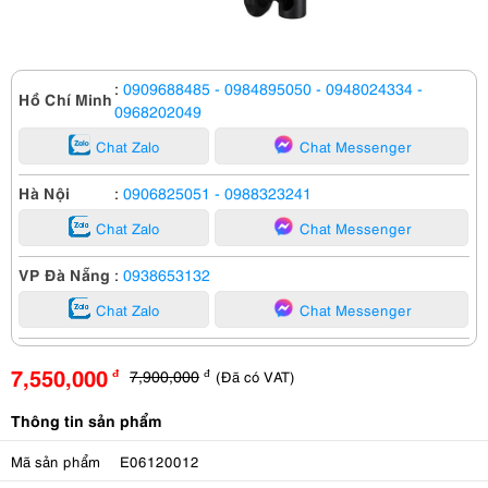
:
0909688485
- 0984895050
- 0948024334
-
Hồ Chí Minh
0968202049
Chat Zalo
Chat Messenger
Hà Nội
:
0906825051
- 0988323241
Chat Zalo
Chat Messenger
VP Đà Nẵng
:
0938653132
Chat Zalo
Chat Messenger
7,550,000
7,900,000
(Đã có VAT)
đ
đ
Thông tin sản phẩm
Mã sản phẩm
E06120012