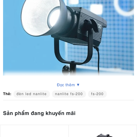
Đọc thêm ▼
Thẻ:
đèn led nanlite
nanlite fs-200
fs-200
Sản phẩm đang khuyến mãi
2. Nanlite FS-200: Thông số kỹ thuật nổi
bật