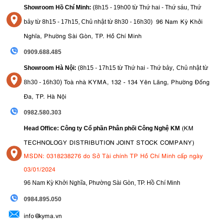
Showroom Hồ Chí Minh:
(8h15 - 19h00 từ
Thứ hai - Thứ sáu, Thứ
4. Ưu nhược điểm của Nanlite FS-200
96 Nam Kỳ Khởi
bảy từ
8h15 - 17h15,
Chủ nhật từ 8
h30 - 16h30
)
Nghĩa, Phường Sài Gòn, TP. Hồ Chí Minh
4.1. Ưu điểm
0909.688.485
Công suất mạnh, độ sáng cao lên đến 29.380 lux
Ánh sáng daylight 5600K tự nhiên, phù hợp quay phim và
,
Showroom Hà Nội:
(8h15 - 17h15 từ Thứ hai - Thứ bảy
Chủ nhật từ
chụp ảnh
)
Toà nhà KYMA, 132 - 134 Yên Lãng, Phường Đống
8
h30 - 16h30
Chỉ số CRI 96 và TLCI 98 cho màu sắc chân thực
Thiết kế gọn nhẹ, dễ di chuyển và setup
Đa, TP. Hà Nội
Hỗ trợ ngàm Bowens tương thích nhiều phụ kiện
0982.580.303
Tích hợp 11 hiệu ứng ánh sáng điện ảnh
Quạt tản nhiệt hoạt động khá êm
(KM
Head Office: Công ty Cổ phần Phân phối Công Nghệ KM
Giá thành hợp lý
TECHNOLOGY DISTRIBUTION JOINT STOCK COMPANY)
4.2. Nhược điểm
MSDN: 0318238276 do Sở Tài chính TP Hồ Chí Minh cấp ngày
03/01/2024
Chỉ dùng nguồn AC, không hỗ trợ pin → hạn chế quay ngoài
trời
96 Nam Kỳ Khởi Nghĩa, Phường Sài Gòn, TP. Hồ Chí Minh
Có quạt tản nhiệt (có thể hơi ồn trong môi trường thu âm nhạy)
09
84.895.050
Nhiệt độ màu cố định 5600K, không có chế độ bi-color
info@kyma.vn
5. Ứng dụng thực tế của Nanlite FS-200