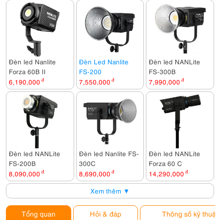
Đèn led Nanlite
Đèn Led Nanlite
Đèn led NANLite
Forza 60B II
FS-200
FS-300B
6,190,000
đ
7,550,000
đ
7,990,000
đ
Đèn led NANLite
Đèn led Nanlite FS-
Đèn led NANLite
FS-200B
300C
Forza 60 C
8,090,000
đ
8,690,000
đ
14,290,000
đ
Xem thêm ▼
Tổng quan
Hỏi & đáp
Thông số kỹ thuật