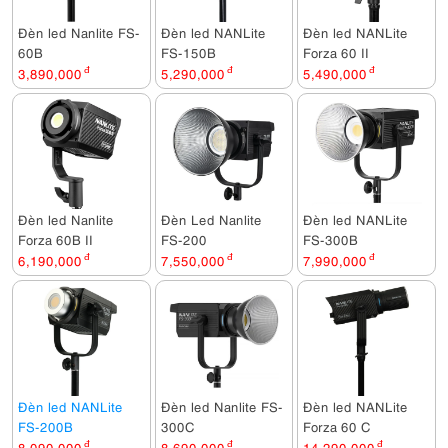
Đèn led Nanlite FS-
Đèn led NANLite
Đèn led NANLite
60B
FS-150B
Forza 60 II
3,890,000
đ
5,290,000
đ
5,490,000
đ
Đèn led Nanlite
Đèn Led Nanlite
Đèn led NANLite
Forza 60B II
FS-200
FS-300B
6,190,000
đ
7,550,000
đ
7,990,000
đ
Đèn led NANLite
Đèn led Nanlite FS-
Đèn led NANLite
FS-200B
300C
Forza 60 C
8,090,000
đ
8,690,000
đ
14,290,000
đ