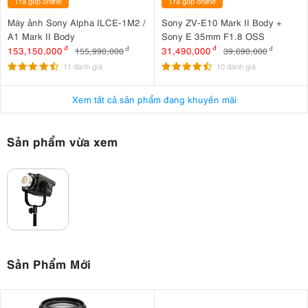
Trả góp online
Trả góp online
này đặc biệt hữu ích trong các buổi livestream hoặc set quay cần tốc
độ thiết lập nhanh.
Máy ảnh Sony Alpha ILCE-1M2 /
Sony ZV-E10 Mark II Body +
A1 Mark II Body
Sony E 35mm F1.8 OSS
153,150,000
đ
31,490,000
đ
155,990,000
đ
39,690,000
đ
11 đánh giá
10 đánh giá
Xem tất cả sản phẩm đang khuyến mãi
Sản phẩm vừa xem
3.2. Hiệu suất ánh sáng mạnh mẽ vượt mong đợi
Sản Phẩm Mới
FS-200B mang đến công suất chiếu sáng mạnh, đạt tới 29.490 Lux
tại khoảng cách 1 mét khi sử dụng chóa phản quang đi kèm. Đây là
mức sáng đủ để đáp ứng các nhu cầu quay trong studio vừa và lớn,