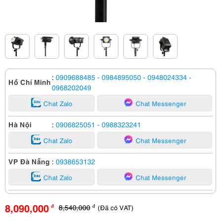
:
0909688485
- 0984895050
- 0948024334
-
Hồ Chí Minh
0968202049
Chat Zalo
Chat Messenger
Hà Nội
:
0906825051
- 0988323241
Chat Zalo
Chat Messenger
VP Đà Nẵng
:
0938653132
Chat Zalo
Chat Messenger
8,090,000
8,540,000
(Đã có VAT)
đ
đ