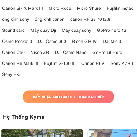
Ô tản sáng (umbrella) cho setup nhanh.
Canon G7 X Mark III
Micro Rode
Micro Shure
Fujifilm instax
Điều này giúp FS-200B trở thành một hệ thống ánh sáng linh hoạt,
phù hợp từ studio chuyên nghiệp đến setup di động.
ống kính sony
ống kính canon
canon RF 28 70 f2.8
Sound card
Máy quay Dji
Máy quay sony
GoPro hero 13
Osmo Pocket 3
DJI Osmo 360
Ricoh GR IV
DJI Mic 3
Canon C50
Nikon ZR
DJI Osmo Nano
GoPro Lit Hero
Canon R6 Mark III
Fujifilm X-T30 III
Canon R6V
Sony A7R6
Sony FX5
Hệ Thống Kyma
3.7. 12 hiệu ứng ánh sáng sáng tạo
Đèn
được tích hợp 12 hiệu ứng ánh sáng chuyên nghiệp, giúp tái tạo