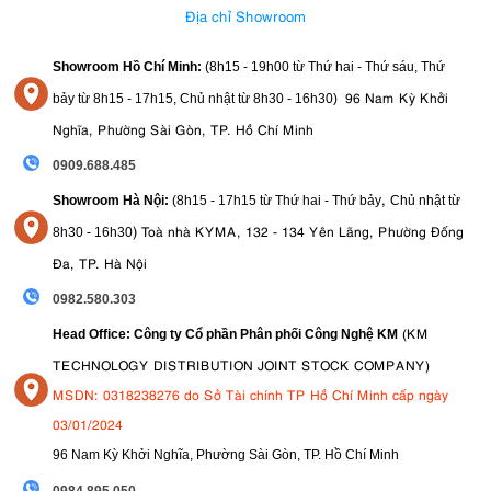
5. Tạm kết
Địa chỉ Showroom
Với sự kết hợp giữa công suất chiếu sáng mạnh mẽ, khả năng điều
Showroom Hồ Chí Minh:
(8h15 - 19h00 từ
Thứ hai - Thứ sáu, Thứ
chỉnh nhiệt độ màu linh hoạt, độ hoàn màu chính xác cùng hệ thống
Nanlite FS-200B
điều khiển thông minh,
là lựa chọn lý tưởng cho các
96 Nam Kỳ Khởi
bảy từ
8h15 - 17h15,
Chủ nhật từ 8
h30 - 16h30
)
nhà sáng tạo nội dung, nhiếp ảnh gia và nhà làm phim chuyên
Nghĩa, Phường Sài Gòn, TP. Hồ Chí Minh
nghiệp. Thiết kế nguồn tích hợp gọn gàng, ngàm Bowens phổ biến
cùng hàng loạt hiệu ứng ánh sáng sáng tạo giúp đèn dễ dàng đáp
0909.688.485
ứng từ nhu cầu livestream, chụp ảnh sản phẩm đến các dự án quay
,
Showroom Hà Nội:
(8h15 - 17h15 từ Thứ hai - Thứ bảy
Chủ nhật từ
phim chuyên nghiệp. Nếu bạn đang tìm kiếm một giải pháp chiếu
sáng đáng tin cậy, hiệu quả và linh hoạt cho studio hoặc không gian
)
Toà nhà KYMA, 132 - 134 Yên Lãng, Phường Đống
8
h30 - 16h30
làm việc của mình, FS-200B chắc chắn là một khoản đầu tư xứng
Đa, TP. Hà Nội
đáng để nâng cao chất lượng hình ảnh và tối ưu quy trình sáng tạo.
0982.580.303
(KM
Head Office: Công ty Cổ phần Phân phối Công Nghệ KM
TECHNOLOGY DISTRIBUTION JOINT STOCK COMPANY)
MSDN: 0318238276 do Sở Tài chính TP Hồ Chí Minh cấp ngày
03/01/2024
96 Nam Kỳ Khởi Nghĩa, Phường Sài Gòn, TP. Hồ Chí Minh