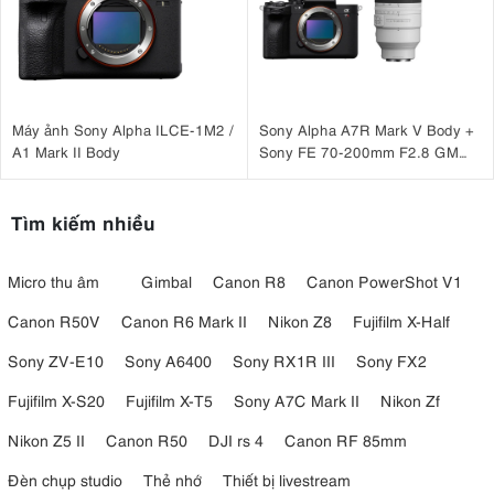
Quay video chuyên nghiệp
Chụp ảnh sản phẩm
Chụp chân dung
Livestream
Sản xuất TVC
Quay YouTube và TikTok
Máy ảnh Sony Alpha ILCE-1M2 /
Sony Alpha A7R Mark V Body +
Góc chiếu sáng 65° tạo vùng sáng rộng, mềm mại và đồng đều hơn,
A1 Mark II Body
Sony FE 70-200mm F2.8 GM
giúp chủ thể được chiếu sáng hiệu quả mà không bị gắt.
OSS II
Tìm kiếm nhiều
Micro thu âm
Gimbal
Canon R8
Canon PowerShot V1
Canon R50V
Canon R6 Mark II
Nikon Z8
Fujifilm X-Half
Sony ZV-E10
Sony A6400
Sony RX1R III
Sony FX2
Fujifilm X-S20
Fujifilm X-T5
Sony A7C Mark II
Nikon Zf
Nikon Z5 II
Canon R50
DJI rs 4
Canon RF 85mm
Đèn chụp studio
Thẻ nhớ
Thiết bị livestream