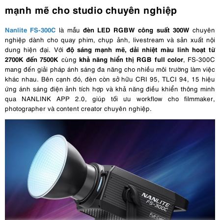
mạnh mẽ cho studio chuyên nghiệp
Nanlite FS-300C
đèn LED RGBW công suất 300W
là mẫu
chuyên
nghiệp dành cho quay phim, chụp ảnh, livestream và sản xuất nội
độ sáng mạnh mẽ, dải nhiệt màu linh hoạt từ
dung hiện đại. Với
2700K đến 7500K
khả năng hiển thị RGB full color
cùng
, FS-300C
mang đến giải pháp ánh sáng đa năng cho nhiều môi trường làm việc
khác nhau. Bên cạnh đó, đèn còn sở hữu CRI 95, TLCI 94, 15 hiệu
ứng ánh sáng điện ảnh tích hợp và khả năng điều khiển thông minh
qua NANLINK APP 2.0, giúp tối ưu workflow cho filmmaker,
photographer và content creator chuyên nghiệp.