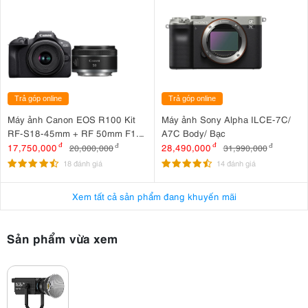
Hệ thống tản nhiệt tích hợp
hoạt động hiệu quả giúp đèn duy trì
nhiệt độ ổn định trong thời gian dài, hỗ trợ các buổi quay hình liên tục
mà vẫn đảm bảo hiệu suất ánh sáng tối đa.
Trả góp online
Trả góp online
Máy ảnh Canon EOS R100 Kit
Máy ảnh Sony Alpha ILCE-7C/
RF-S18-45mm + RF 50mm F1.8
A7C Body/ Bạc
STM
17,750,000
đ
28,490,000
đ
20,000,000
đ
31,990,000
đ
18 đánh giá
14 đánh giá
Xem tất cả sản phẩm đang khuyến mãi
Sản phẩm vừa xem