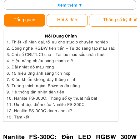
Xem thêm ▼
Tổng quan
Hỏi & đáp
Thông số kỹ thuật
Nội Dung Chính
1.
Thiết kế hiện đại, tối ưu cho studio chuyên nghiệp
2.
Công nghệ RGBW tiên tiến – Tự do sáng tạo màu sắc
3.
Chỉ số CRI/TLCI cao – Tái tạo màu sắc chân thực
4.
Hiệu năng chiếu sáng mạnh mẽ
5.
Dải nhiệt độ màu rộng
6.
15 hiệu ứng ánh sáng tích hợp
7.
Điều khiển không dây thông minh
8.
Tương thích ngàm Bowens đa năng
9.
Hệ thống tản nhiệt tiên tiến
10.
Nanlite FS-300C: Thông số kỹ thuật nổi bật
11.
Ưu nhược điểm của Nanlite FS-300C
12.
Nanlite FS-300C dành cho ai?
13.
Tạm kết
Nanlite FS-300C: Đèn LED RGBW 300W