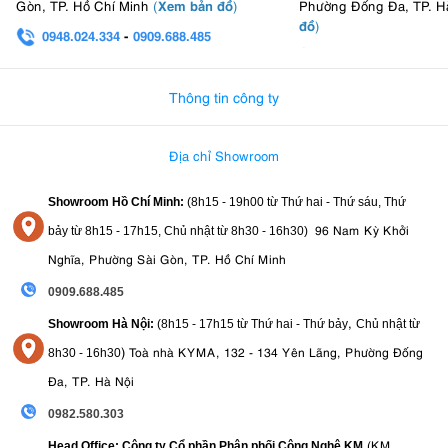
Xem bản đồ
Gòn, TP. Hồ Chí Minh
(
)
Phường Đống Đa, TP. H
lý nhóm đèn, đặc biệt hữu ích trong các môi trường sản xuất chuyên
đồ
)
nghiệp như quay MV, livestream, studio đa đèn hay các dự án quay
0948.024.334
-
0909.688.485
phim phức tạp. Người dùng có thể đồng bộ và kiểm soát nhiều thiết
0982.580.303
-
0938
bị cùng lúc, giúp tối ưu workflow và tiết kiệm đáng kể thời gian setup
ánh sáng.
Thông tin công ty
8. Tương thích ngàm Bowens đa năng
Địa chỉ Showroom
ngàm Bowens tiêu chuẩn
Nanlite FS-300C được trang bị
cùng lỗ gắn
dù, cho phép tương thích với đa dạng phụ kiện ánh sáng từ Nanlite
Showroom Hồ Chí Minh:
(8h15 - 19h00 từ
Thứ hai - Thứ sáu, Thứ
cũng như các thiết bị sử dụng chuẩn Bowens phổ biến trên thị
96 Nam Kỳ Khởi
bảy từ
8h15 - 17h15,
Chủ nhật từ 8
h30 - 16h30
)
trường. Người dùng có thể dễ dàng kết hợp với softbox, reflector,
beauty dish, umbrella hay các phụ kiện tạo hình ánh sáng chuyên
Nghĩa, Phường Sài Gòn, TP. Hồ Chí Minh
nghiệp để mở rộng khả năng sáng tạo trong quay phim và chụp ảnh.
0909.688.485
,
Showroom Hà Nội:
(8h15 - 17h15 từ Thứ hai - Thứ bảy
Chủ nhật từ
)
Toà nhà KYMA, 132 - 134 Yên Lãng, Phường Đống
8
h30 - 16h30
Đa, TP. Hà Nội
0982.580.303
(KM
Head Office: Công ty Cổ phần Phân phối Công Nghệ KM