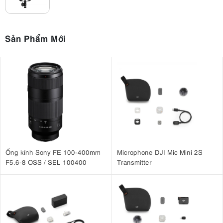
Sản Phẩm Mới
2. Công nghệ RGBW tiên tiến – Tự do sáng
tạo màu sắc
đèn led Nanlite
hệ thống LED
Điểm nổi bật nhất của
FS-300C nằm ở
RGBW hiện đại
cho phép tái tạo dải màu rộng với độ chính xác cao.
Công nghệ pha trộn màu tiên tiến giúp người dùng dễ dàng tạo ra
nhiều phong cách ánh sáng khác nhau chỉ với một thiết bị duy nhất.
Đèn hỗ trợ chế độ HSI, cho phép điều chỉnh:
Ống kính Sony FE 100-400mm
Microphone DJI Mic Mini 2S
Hue (màu sắc)
F5.6-8 OSS / SEL 100400
Transmitter
Saturation (độ bão hòa)
Intensity (cường độ sáng)
Nhờ đó, người dùng có thể linh hoạt tạo nên các hiệu ứng màu sắc
điện ảnh, ánh sáng nghệ thuật hoặc mô phỏng môi trường ánh sáng
thực tế một cách dễ dàng.