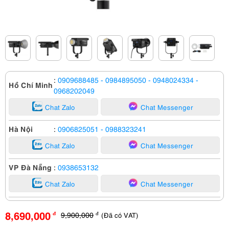
:
0909688485
- 0984895050
- 0948024334
-
Hồ Chí Minh
0968202049
Chat Zalo
Chat Messenger
Hà Nội
:
0906825051
- 0988323241
Chat Zalo
Chat Messenger
VP Đà Nẵng
:
0938653132
Chat Zalo
Chat Messenger
8,690,000
9,900,000
(Đã có VAT)
đ
đ