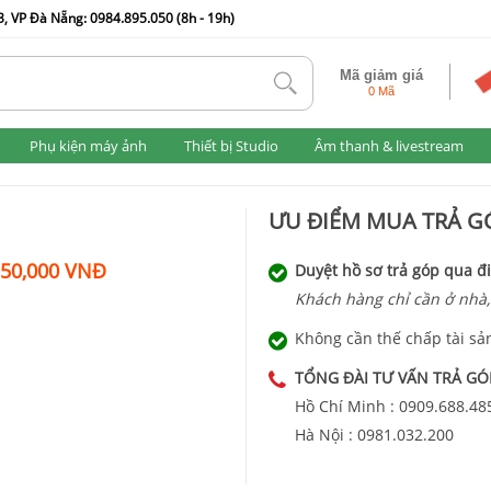
, VP Đà Nẵng: 0984.895.050 (8h - 19h)
Mã giảm giá
tlk
0 Mã
Phụ kiện máy ảnh
Thiết bị Studio
Âm thanh & livestream
ƯU ĐIỂM MUA TRẢ GÓ
550,000 VNĐ
Duyệt hồ sơ trả góp qua đi
Khách hàng chỉ cần ở nhà,
Không cần thế chấp tài sả
TỔNG ĐÀI TƯ VẤN TRẢ GÓ
Hồ Chí Minh :
0909.688.48
Hà Nội :
0981.032.200