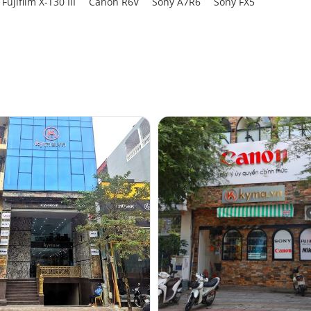
Fujifilm X-T30 III
Canon R6V
Sony A7R6
Sony FX5