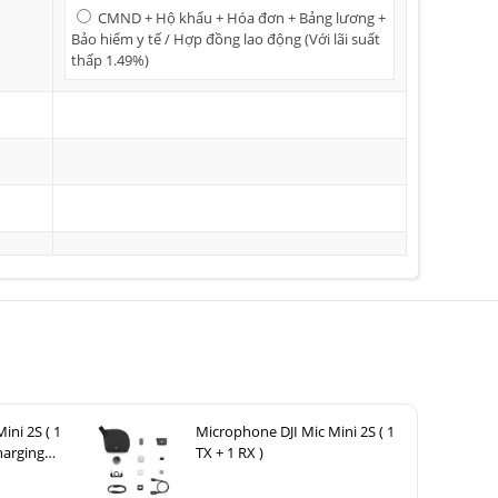
CMND + Hộ khẩu + Hóa đơn + Bảng lương +
Bảo hiểm y tế / Hợp đồng lao động (Với lãi suất
thấp 1.49%)
ini 2S ( 1
Microphone DJI Mic Mini 2S ( 1
harging
TX + 1 RX )