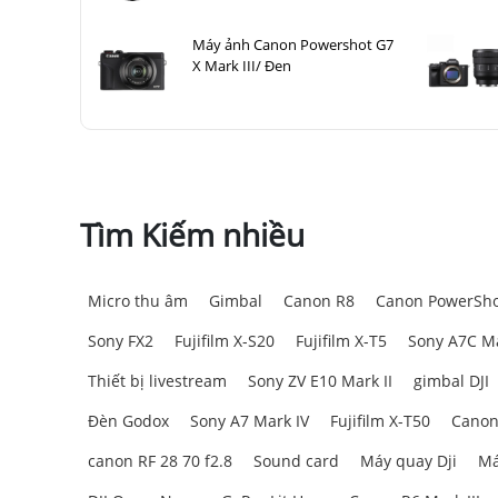
Máy ảnh Canon Powershot G7
X Mark III/ Đen
Tìm Kiếm nhiều
Micro thu âm
Gimbal
Canon R8
Canon PowerSho
Sony FX2
Fujifilm X-S20
Fujifilm X-T5
Sony A7C Ma
Thiết bị livestream
Sony ZV E10 Mark II
gimbal DJI
Đèn Godox
Sony A7 Mark IV
Fujifilm X-T50
Canon
canon RF 28 70 f2.8
Sound card
Máy quay Dji
Má