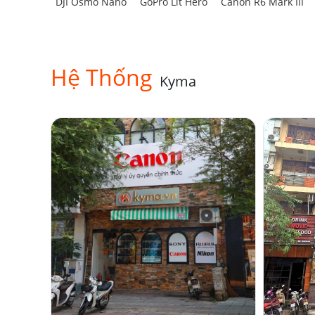
DJI Osmo Nano
GoPro Lit Hero
Canon R6 Mark III
Hệ Thống
Kyma