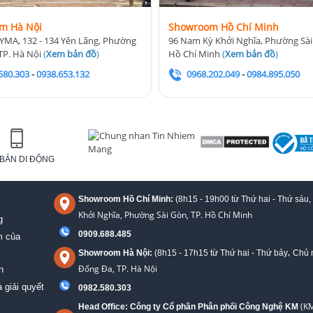
m Hà Nội
Showroom Hồ Chí Minh
YMA, 132 - 134 Yên Lãng, Phường
96 Nam Kỳ Khởi Nghĩa, Phường Sài
TP. Hà Nội
(
Xem bản đồ
)
Hồ Chí Minh
(
Xem bản đồ
)
580.303
-
0938.653.132
0968.202.049
-
0984.895.050
BẢN DI ĐỘNG
Showroom Hồ Chí Minh:
(8h15 - 19h00 từ
Thứ hai - Thứ sáu,
Khởi Nghĩa, Phường Sài Gòn, TP. Hồ Chí Minh
g
0909.688.485
m của
,
Showroom Hà Nội:
(8h15 - 17h15 từ Thứ hai - Thứ bảy
Chủ n
Đống Đa, TP. Hà Nội
n
 giải quyết
0982.580.303
(KM
Head Office: Công ty Cổ phần Phân phối Công Nghệ KM