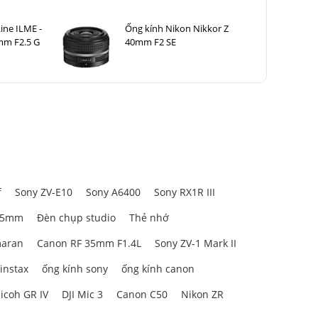
ine ILME -
Ống kính Nikon Nikkor Z
mm F2.5 G
40mm F2 SE
f
Sony ZV-E10
Sony A6400
Sony RX1R III
85mm
Đèn chụp studio
Thẻ nhớ
aran
Canon RF 35mm F1.4L
Sony ZV-1 Mark II
 instax
ống kính sony
ống kính canon
icoh GR IV
DJI Mic 3
Canon C50
Nikon ZR