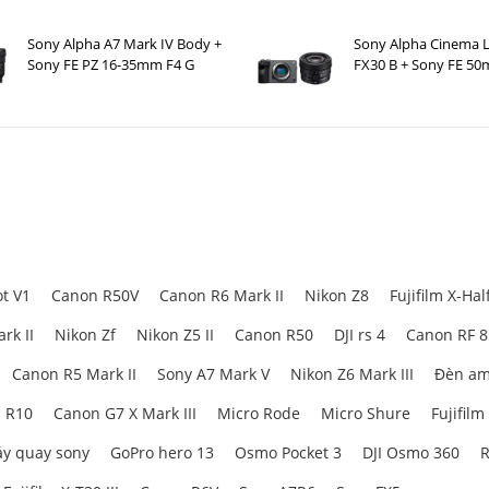
Sony Alpha A7 Mark IV Body +
Sony Alpha Cinema L
Sony FE PZ 16-35mm F4 G
FX30 B + Sony FE 50
t V1
Canon R50V
Canon R6 Mark II
Nikon Z8
Fujifilm X-Hal
rk II
Nikon Zf
Nikon Z5 II
Canon R50
DJI rs 4
Canon RF 
Canon R5 Mark II
Sony A7 Mark V
Nikon Z6 Mark III
Đèn am
 R10
Canon G7 X Mark III
Micro Rode
Micro Shure
Fujifilm
y quay sony
GoPro hero 13
Osmo Pocket 3
DJI Osmo 360
R