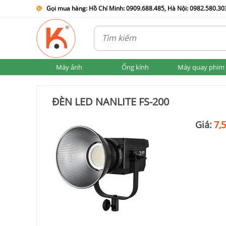
Gọi mua hàng: Hồ Chí Minh: 0909.688.485, Hà Nội: 0982.580.303
Máy ảnh
Ống kính
Máy quay phim
ĐÈN LED NANLITE FS-200
Giá:
7,