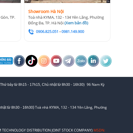
Showroom Hà Nội
 Gòn, TP.
Toà nhà KYMA, 132 - 134 Yên Lãng, Phường
Đống Đa, TP. Hà Nội
(
Xem bản đồ
)
0906.825.051
-
0981.149.900
96 Nam Kỳ
 Thứ bảy từ
8h15 - 17h15,
Chủ nhật từ 8
h30 - 16h30
)
)
Toà nhà KYMA, 132 - 134 Yên Lãng, Phường
hật từ 8
h30 - 16h30
 TECHNOLOGY DISTRIBUTION JOINT STOCK COMPANY)
MSDN: