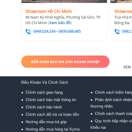
Showroom Hồ Chí Minh
Showroo
96 Nam Kỳ Khởi Nghĩa, Phường Sài Gòn, TP.
Toà nhà K
Hồ Chí Minh
(
Xem bản đồ
)
Đống Đa, 
0948.024.334
-
0909.688.485
0982.
XEM 
Điều Khoản Và Chính Sách
Chính sách giao hàng
Chính sách kiểm hàn
●
●
Chính sách bảo mật thông tin
Phân định trách nhiệ
●
●
thương nhân
Chính sách bảo hành
●
Chính sách thanh toá
●
Chính sách đổi trả và hoàn tiền
●
Quy trình tiếp nhận và
●
Hướng dẫn mua trả góp
●
khiếu nại
Hướng dẫn mua hàng tại Kyma
●