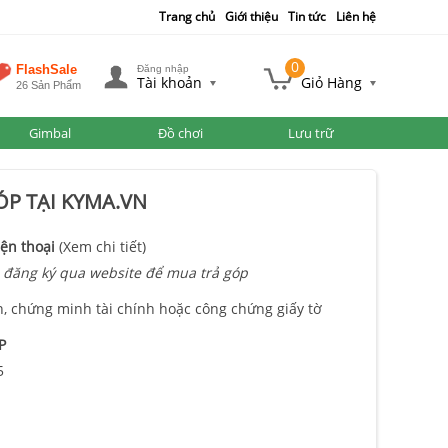
Trang chủ
Giới thiệu
Tin tức
Liên hệ
0
FlashSale
Đăng nhập
Tài khoản
Giỏ Hàng
26 Sản Phẩm
Gimbal
Đồ chơi
Lưu trữ
P TẠI KYMA.VN
ện thoại
(Xem chi tiết)
 đăng ký qua website để mua trả góp
n, chứng minh tài chính hoặc công chứng giấy tờ
P
5