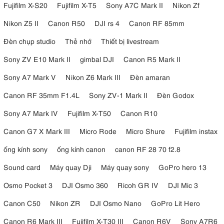
Fujifilm X-S20
Fujifilm X-T5
Sony A7C Mark II
Nikon Zf
Nikon Z5 II
Canon R50
DJI rs 4
Canon RF 85mm
Đèn chụp studio
Thẻ nhớ
Thiết bị livestream
Sony ZV E10 Mark II
gimbal DJI
Canon R5 Mark II
Sony A7 Mark V
Nikon Z6 Mark III
Đèn amaran
Canon RF 35mm F1.4L
Sony ZV-1 Mark II
Đèn Godox
Sony A7 Mark IV
Fujifilm X-T50
Canon R10
Canon G7 X Mark III
Micro Rode
Micro Shure
Fujifilm instax
ống kính sony
ống kính canon
canon RF 28 70 f2.8
Sound card
Máy quay Dji
Máy quay sony
GoPro hero 13
Osmo Pocket 3
DJI Osmo 360
Ricoh GR IV
DJI Mic 3
Canon C50
Nikon ZR
DJI Osmo Nano
GoPro Lit Hero
Canon R6 Mark III
Fujifilm X-T30 III
Canon R6V
Sony A7R6