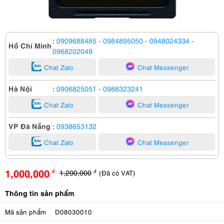
:
0909688485
- 0984895050
- 0948024334
-
Hồ Chí Minh
0968202049
Chat Zalo
Chat Messenger
Hà Nội
:
0906825051
- 0988323241
Chat Zalo
Chat Messenger
VP Đà Nẵng
:
0938653132
Chat Zalo
Chat Messenger
1,000,000
1,200,000
(Đã có VAT)
đ
đ
Thông tin sản phẩm
Mã sản phẩm
D08030010