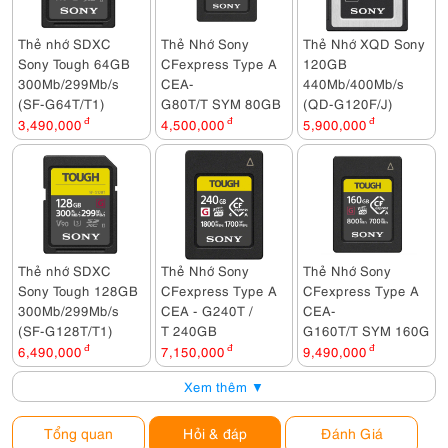
Thẻ nhớ SDXC
Thẻ Nhớ Sony
Thẻ Nhớ XQD Sony
Sony Tough 64GB
CFexpress Type A
120GB
300Mb/299Mb/s
CEA-
440Mb/400Mb/s
(SF-G64T/T1)
G80T/T SYM 80GB
(QD-G120F/J)
3,490,000
đ
4,500,000
đ
5,900,000
đ
Thẻ nhớ SDXC
Thẻ Nhớ Sony
Thẻ Nhớ Sony
Sony Tough 128GB
CFexpress Type A
CFexpress Type A
300Mb/299Mb/s
CEA - G240T /
CEA-
(SF-G128T/T1)
T 240GB
G160T/T SYM 160GB
6,490,000
đ
7,150,000
đ
9,490,000
đ
Xem thêm ▼
Tổng quan
Hỏi & đáp
Đánh Giá