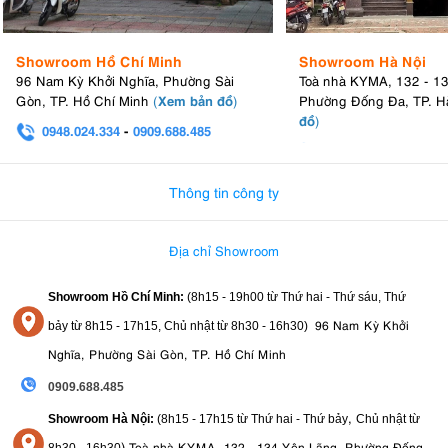
Showroom Hồ Chí Minh
Showroom Hà Nội
96 Nam Kỳ Khởi Nghĩa, Phường Sài
Toà nhà KYMA, 132 - 1
Xem bản đồ
Gòn, TP. Hồ Chí Minh
(
)
Phường Đống Đa, TP. H
đồ
)
0948.024.334
-
0909.688.485
0982.580.303
-
0938
Thông tin công ty
Địa chỉ Showroom
Showroom Hồ Chí Minh:
(8h15 - 19h00 từ
Thứ hai - Thứ sáu, Thứ
96 Nam Kỳ Khởi
bảy từ
8h15 - 17h15,
Chủ nhật từ 8
h30 - 16h30
)
Nghĩa, Phường Sài Gòn, TP. Hồ Chí Minh
0909.688.485
,
Showroom Hà Nội:
(8h15 - 17h15 từ Thứ hai - Thứ bảy
Chủ nhật từ
)
Toà nhà KYMA, 132 - 134 Yên Lãng, Phường Đống