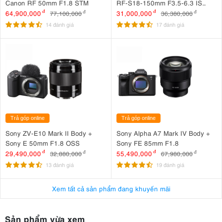
Canon RF 50mm F1.8 STM
RF-S18-150mm F3.5-6.3 IS
STM
64,900,000
đ
31,000,000
đ
77,100,000
đ
36,380,000
đ
14 đánh giá
17 đánh giá
Trả góp online
Trả góp online
Sony ZV-E10 Mark II Body +
Sony Alpha A7 Mark IV Body +
Sony E 50mm F1.8 OSS
Sony FE 85mm F1.8
29,490,000
đ
55,490,000
đ
32,880,000
đ
67,980,000
đ
13 đánh giá
19 đánh giá
Xem tất cả sản phẩm đang khuyến mãi
Sản phẩm vừa xem