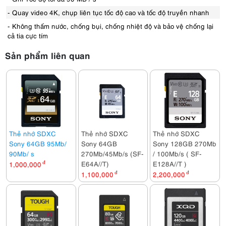
- Quay video 4K, chụp liên tục tốc độ cao và tốc độ truyền nhanh
- Không thấm nước, chống bụi, chống nhiệt độ và bảo vệ chống lại
cả tia cực tím
Sản phẩm liên quan
Thẻ nhớ SDXC
Thẻ nhớ SDXC
Thẻ nhớ SDXC
Sony 64GB 95Mb/
Sony 64GB
Sony 128GB 270Mb
90Mb/ s
270Mb/45Mb/s (SF-
/ 100Mb/s ( SF-
E64A//T)
E128A//T )
1,000,000
đ
1,100,000
đ
2,200,000
đ