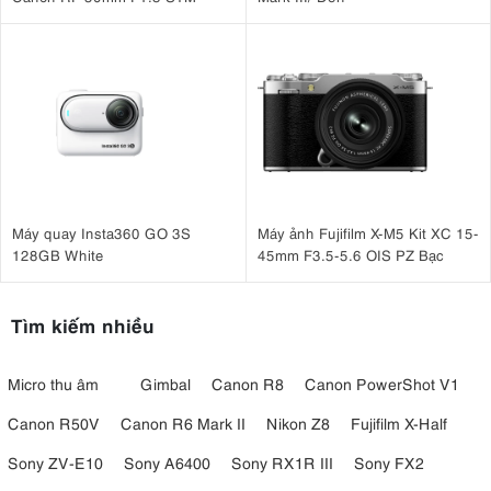
Máy quay Insta360 GO 3S
Máy ảnh Fujifilm X-M5 Kit XC 15-
128GB White
45mm F3.5-5.6 OIS PZ Bạc
Tìm kiếm nhiều
Micro thu âm
Gimbal
Canon R8
Canon PowerShot V1
Canon R50V
Canon R6 Mark II
Nikon Z8
Fujifilm X-Half
Sony ZV-E10
Sony A6400
Sony RX1R III
Sony FX2