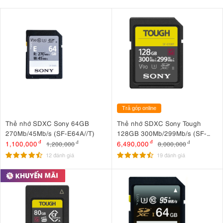
Trả góp online
Thẻ nhớ SDXC Sony 64GB
Thẻ nhớ SDXC Sony Tough
270Mb/45Mb/s (SF-E64A//T)
128GB 300Mb/299Mb/s (SF-
G128T/T1)
1,100,000
đ
6,490,000
đ
1,200,000
đ
8,000,000
đ
12 đánh giá
19 đánh giá