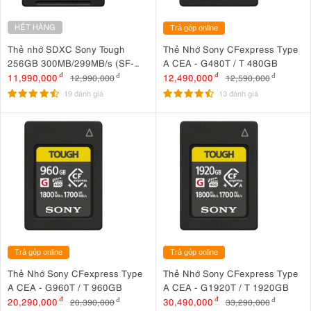
HẾT HÀNG
Trả góp online
Thẻ nhớ SDXC Sony Tough
Thẻ Nhớ Sony CFexpress Type
256GB 300MB/299MB/s (SF-
A CEA - G480T / T 480GB
G256T/T1)
11,990,000
đ
12,490,000
đ
12,990,000
đ
12,590,000
đ
19 đánh giá
13 đánh giá
Trả góp online
Trả góp online
Thẻ Nhớ Sony CFexpress Type
Thẻ Nhớ Sony CFexpress Type
A CEA - G960T / T 960GB
A CEA - G1920T / T 1920GB
20,290,000
đ
30,490,000
đ
20,390,000
đ
33,290,000
đ