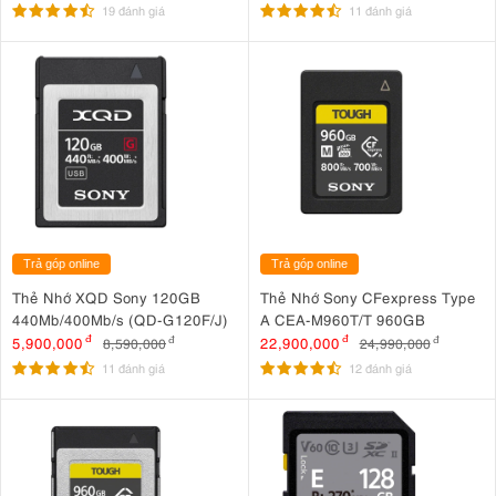
19 đánh giá
11 đánh giá
Trả góp online
Trả góp online
Thẻ Nhớ XQD Sony 120GB
Thẻ Nhớ Sony CFexpress Type
440Mb/400Mb/s (QD-G120F/J)
A CEA-M960T/T 960GB
5,900,000
đ
22,900,000
đ
8,590,000
đ
24,990,000
đ
11 đánh giá
12 đánh giá