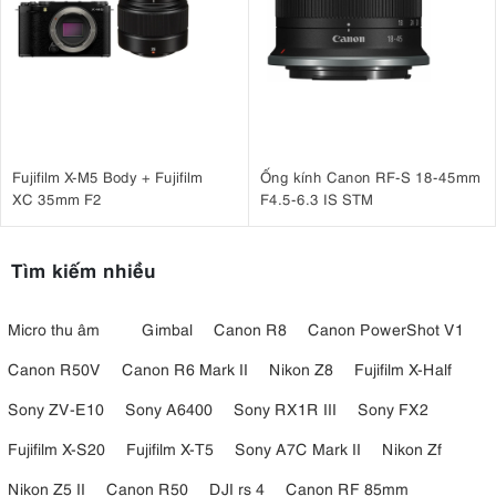
Fujifilm X-M5 Body + Fujifilm
Ống kính Canon RF-S 18-45mm
XC 35mm F2
F4.5-6.3 IS STM
Tìm kiếm nhiều
Micro thu âm
Gimbal
Canon R8
Canon PowerShot V1
Canon R50V
Canon R6 Mark II
Nikon Z8
Fujifilm X-Half
Sony ZV-E10
Sony A6400
Sony RX1R III
Sony FX2
Fujifilm X-S20
Fujifilm X-T5
Sony A7C Mark II
Nikon Zf
Nikon Z5 II
Canon R50
DJI rs 4
Canon RF 85mm