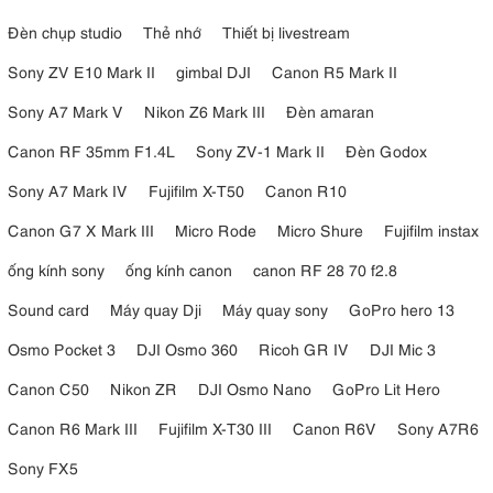
Đèn chụp studio
Thẻ nhớ
Thiết bị livestream
Sony ZV E10 Mark II
gimbal DJI
Canon R5 Mark II
Sony A7 Mark V
Nikon Z6 Mark III
Đèn amaran
Canon RF 35mm F1.4L
Sony ZV-1 Mark II
Đèn Godox
Sony A7 Mark IV
Fujifilm X-T50
Canon R10
Canon G7 X Mark III
Micro Rode
Micro Shure
Fujifilm instax
ống kính sony
ống kính canon
canon RF 28 70 f2.8
Sound card
Máy quay Dji
Máy quay sony
GoPro hero 13
Osmo Pocket 3
DJI Osmo 360
Ricoh GR IV
DJI Mic 3
Canon C50
Nikon ZR
DJI Osmo Nano
GoPro Lit Hero
Canon R6 Mark III
Fujifilm X-T30 III
Canon R6V
Sony A7R6
Sony FX5