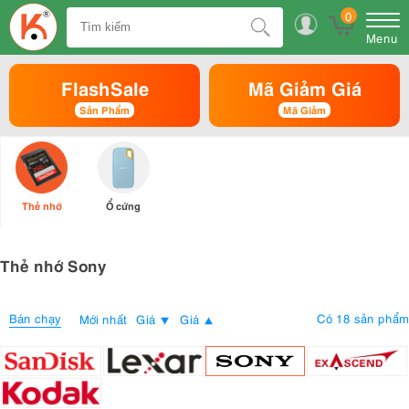
0
Menu
FlashSale
Mã Giảm Giá
Sản Phẩm
Mã Giảm
Thẻ nhớ
Ổ cứng
Thẻ nhớ Sony
Bán chạy
Có 18 sản phẩm
Mới nhất
Giá
Giá