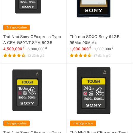
Trả góp online
Thẻ Nhớ Sony CFexpress Type
Thẻ nhớ SDXC Sony 64GB
A CEA-G80T/T SYM 80GB
95Mb/ 90Mb/ s
4,500,000
đ
1,000,000
đ
6,900,000
đ
1,200,000
đ
13 đánh giá
17 đánh giá
Trả góp online
Trả góp online
Thẻ Nhớ Sony CFexpress Type
Thẻ Nhớ Sony CFexpress Type