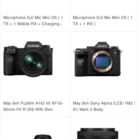
Microphone DJI Mic Mini 2S ( 1
Microphone DJI Mic Mini 2S ( 1
TX + 1 Mobile RX + Charging
TX + 1 RX )
Case )
Máy ảnh Fujifilm X-H2 kit XF16-
Máy ảnh Sony Alpha ILCE-1M2 /
80mm F4 R OIS WR/ Đen
A1 Mark II Body