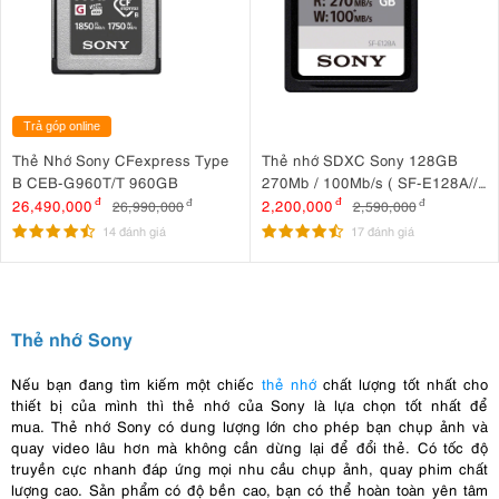
Trả góp online
Thẻ Nhớ Sony CFexpress Type
Thẻ nhớ SDXC Sony 128GB
B CEB-G960T/T 960GB
270Mb / 100Mb/s ( SF-E128A//T
)
26,490,000
đ
2,200,000
đ
26,990,000
đ
2,590,000
đ
14 đánh giá
17 đánh giá
Thẻ nhớ Sony
Nếu bạn đang tìm kiếm một chiếc
thẻ nhớ
chất lượng tốt nhất cho
thiết bị của mình thì thẻ nhớ của Sony là lựa chọn tốt nhất để
mua. Thẻ nhớ Sony có dung lượng lớn cho phép bạn chụp ảnh và
quay video lâu hơn mà không cần dừng lại để đổi thẻ. Có tốc độ
truyền cực nhanh đáp ứng mọi nhu cầu chụp ảnh, quay phim chất
lượng cao. Sản phẩm có độ bền cao, bạn có thể hoàn toàn yên tâm