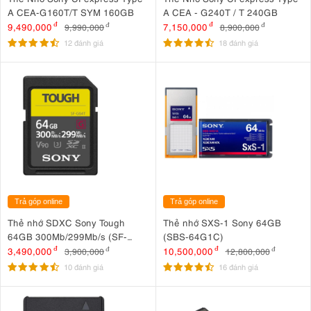
A CEA-G160T/T SYM 160GB
A CEA - G240T / T 240GB
9,490,000
đ
7,150,000
đ
9,990,000
đ
8,900,000
đ
12 đánh giá
18 đánh giá
Trả góp online
Trả góp online
Thẻ nhớ SDXC Sony Tough
Thẻ nhớ SXS-1 Sony 64GB
64GB 300Mb/299Mb/s (SF-
(SBS-64G1C)
G64T/T1)
3,490,000
đ
10,500,000
đ
3,900,000
đ
12,800,000
đ
10 đánh giá
16 đánh giá