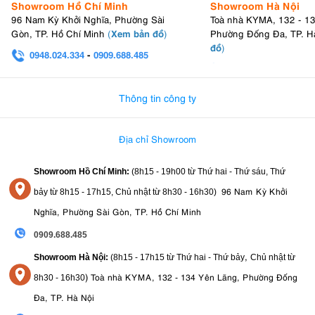
Showroom Hồ Chí Minh
Showroom Hà Nội
96 Nam Kỳ Khởi Nghĩa, Phường Sài
Toà nhà KYMA, 132 - 1
Xem bản đồ
Gòn, TP. Hồ Chí Minh
(
)
Phường Đống Đa, TP. H
đồ
)
0948.024.334
-
0909.688.485
0982.580.303
-
0938
Thông tin công ty
Địa chỉ Showroom
Showroom Hồ Chí Minh:
(8h15 - 19h00 từ
Thứ hai - Thứ sáu, Thứ
96 Nam Kỳ Khởi
bảy từ
8h15 - 17h15,
Chủ nhật từ 8
h30 - 16h30
)
Nghĩa, Phường Sài Gòn, TP. Hồ Chí Minh
0909.688.485
,
Showroom Hà Nội:
(8h15 - 17h15 từ Thứ hai - Thứ bảy
Chủ nhật từ
)
Toà nhà KYMA, 132 - 134 Yên Lãng, Phường Đống
8
h30 - 16h30
Đa, TP. Hà Nội