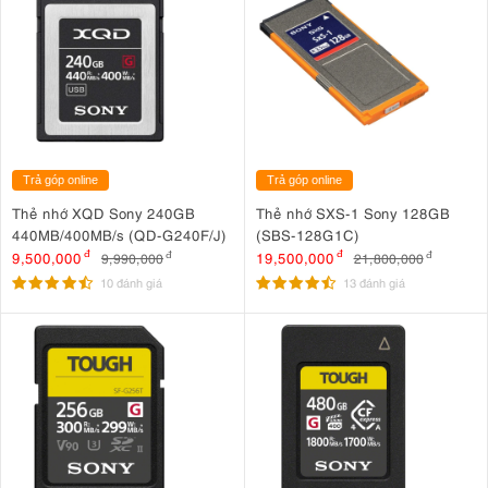
Trả góp online
Trả góp online
Thẻ nhớ XQD Sony 240GB
Thẻ nhớ SXS-1 Sony 128GB
440MB/400MB/s (QD-G240F/J)
(SBS-128G1C)
9,500,000
đ
19,500,000
đ
9,990,000
đ
21,800,000
đ
10 đánh giá
13 đánh giá