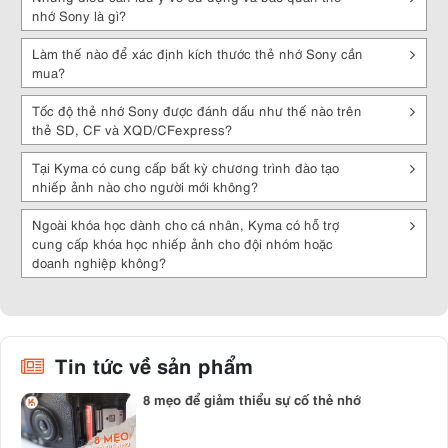
Nhìn chung, được trang bị đầy đủ tính năng cũng như có độ bền cao,
nhớ Sony là gì?
thẻ nhớ Sony xứng đáng để bạn lựa chọn và đầu tư sử dụng cho các
thiết bị điện tử của mình. Khách hàng quan tâm có thể nhắn tin cho
Làm thế nào để xác định kích thước thẻ nhớ Sony cần
Kyma.vn để được tư vấn hỗ trợ chọn mua sản phẩm phù hợp nhé.
mua?
Tốc độ thẻ nhớ Sony được đánh dấu như thế nào trên
thẻ SD, CF và XQD/CFexpress?
Tại Kyma có cung cấp bất kỳ chương trình đào tạo
nhiếp ảnh nào cho người mới không?
Ngoài khóa học dành cho cá nhân, Kyma có hỗ trợ
cung cấp khóa học nhiếp ảnh cho đội nhóm hoặc
doanh nghiệp không?
Tin tức về sản phẩm
8 mẹo để giảm thiểu sự cố thẻ nhớ