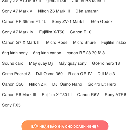
Sony ZV E10 Mark II
gimbal DJI
Canon R5 Mark II
Sony A7 Mark V
Nikon Z6 Mark III
Đèn amaran
Canon RF 35mm F1.4L
Sony ZV-1 Mark II
Đèn Godox
Sony A7 Mark IV
Fujifilm X-T50
Canon R10
Canon G7 X Mark III
Micro Rode
Micro Shure
Fujifilm instax
ống kính sony
ống kính canon
canon RF 28 70 f2.8
Sound card
Máy quay Dji
Máy quay sony
GoPro hero 13
Osmo Pocket 3
DJI Osmo 360
Ricoh GR IV
DJI Mic 3
Canon C50
Nikon ZR
DJI Osmo Nano
GoPro Lit Hero
Canon R6 Mark III
Fujifilm X-T30 III
Canon R6V
Sony A7R6
Sony FX5