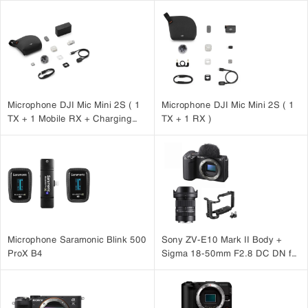
Microphone DJI Mic Mini 2S ( 1
Microphone DJI Mic Mini 2S ( 1
TX + 1 Mobile RX + Charging
TX + 1 RX )
Case )
Microphone Saramonic Blink 500
Sony ZV-E10 Mark II Body +
ProX B4
Sigma 18-50mm F2.8 DC DN for
Sony + SmallRig Cage for Sony
ZV-E10 II 4867