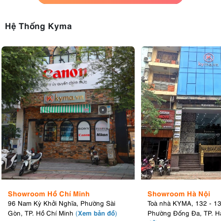
Hệ Thống Kyma
Showroom Hồ Chí Minh
Showroom Hà Nội
96 Nam Kỳ Khởi Nghĩa, Phường Sài
Toà nhà KYMA, 132 - 1
Xem bản đồ
Gòn, TP. Hồ Chí Minh
(
)
Phường Đống Đa, TP. H