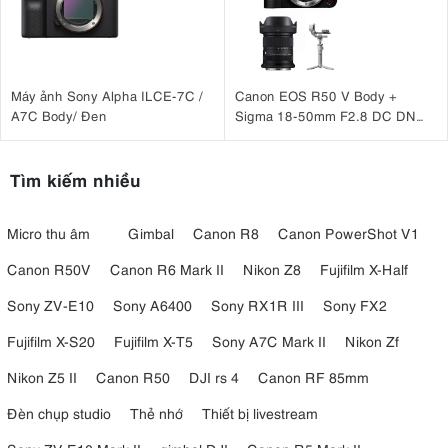
Máy ảnh Sony Alpha ILCE-7C /
Canon EOS R50 V Body +
A7C Body/ Đen
Sigma 18-50mm F2.8 DC DN
(C) + DJI RS 4 Mini
Tìm kiếm nhiều
Micro thu âm
Gimbal
Canon R8
Canon PowerShot V1
Canon R50V
Canon R6 Mark II
Nikon Z8
Fujifilm X-Half
Sony ZV-E10
Sony A6400
Sony RX1R III
Sony FX2
Fujifilm X-S20
Fujifilm X-T5
Sony A7C Mark II
Nikon Zf
Nikon Z5 II
Canon R50
DJI rs 4
Canon RF 85mm
Đèn chụp studio
Thẻ nhớ
Thiết bị livestream