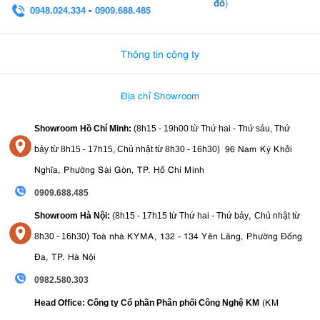
đồ
)
0948.024.334
-
0909.688.485
0982.580.303
-
0938
Thông tin công ty
Địa chỉ Showroom
Showroom Hồ Chí Minh:
(8h15 - 19h00 từ
Thứ hai - Thứ sáu, Thứ
96 Nam Kỳ Khởi
bảy từ
8h15 - 17h15,
Chủ nhật từ 8
h30 - 16h30
)
Nghĩa, Phường Sài Gòn, TP. Hồ Chí Minh
0909.688.485
,
Showroom Hà Nội:
(8h15 - 17h15 từ Thứ hai - Thứ bảy
Chủ nhật từ
)
Toà nhà KYMA, 132 - 134 Yên Lãng, Phường Đống
8
h30 - 16h30
Đa, TP. Hà Nội
0982.580.303
(KM
Head Office: Công ty Cổ phần Phân phối Công Nghệ KM