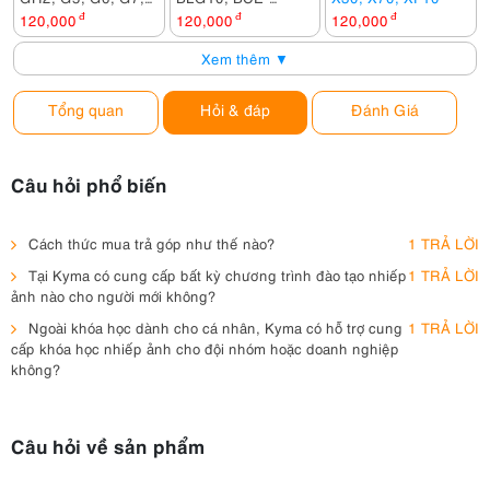
FZ200, FZ1000,
10E, BCF10E
120,000
đ
120,000
đ
120,000
đ
FZ2000, GX8,
Xem thêm ▼
G80...
Tổng quan
Hỏi & đáp
Đánh Giá
Câu hỏi phổ biến
Cách thức mua trả góp như thế nào?
1 TRẢ LỜI
Tại Kyma có cung cấp bất kỳ chương trình đào tạo nhiếp
1 TRẢ LỜI
ảnh nào cho người mới không?
Ngoài khóa học dành cho cá nhân, Kyma có hỗ trợ cung
1 TRẢ LỜI
cấp khóa học nhiếp ảnh cho đội nhóm hoặc doanh nghiệp
không?
Câu hỏi về sản phẩm