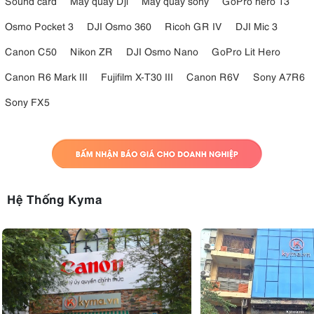
Sound card
Máy quay Dji
Máy quay sony
GoPro hero 13
Osmo Pocket 3
DJI Osmo 360
Ricoh GR IV
DJI Mic 3
Canon C50
Nikon ZR
DJI Osmo Nano
GoPro Lit Hero
Canon R6 Mark III
Fujifilm X-T30 III
Canon R6V
Sony A7R6
Sony FX5
Hệ Thống Kyma