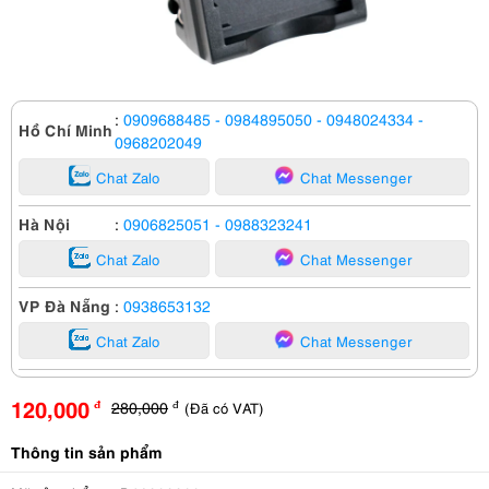
:
0909688485
- 0984895050
- 0948024334
-
Hồ Chí Minh
0968202049
Chat Zalo
Chat Messenger
Hà Nội
:
0906825051
- 0988323241
Chat Zalo
Chat Messenger
VP Đà Nẵng
:
0938653132
Chat Zalo
Chat Messenger
120,000
280,000
(Đã có VAT)
đ
đ
Thông tin sản phẩm