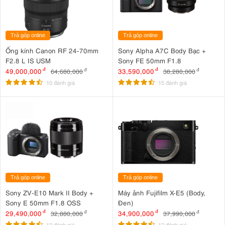
Trả góp online
Trả góp online
Ống kính Canon RF 24-70mm
Sony Alpha A7C Body Bạc +
F2.8 L IS USM
Sony FE 50mm F1.8
49,000,000
đ
33,590,000
đ
64,680,000
đ
38,280,000
đ
10 đánh giá
15 đánh giá
Trả góp online
Trả góp online
Sony ZV-E10 Mark II Body +
Máy ảnh Fujifilm X-E5 (Body,
Sony E 50mm F1.8 OSS
Đen)
29,490,000
đ
34,900,000
đ
32,880,000
đ
37,990,000
đ
13 đánh giá
12 đánh giá