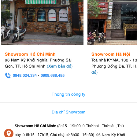
Showroom Hồ Chí Minh
Showroom Hà Nội
96 Nam Kỳ Khởi Nghĩa, Phường Sài
Toà nhà KYMA, 132 - 1
Xem bản đồ
Gòn, TP. Hồ Chí Minh
(
)
Phường Đống Đa, TP. H
đồ
)
0948.024.334
-
0909.688.485
0982.580.303
-
0938
Thông tin công ty
Địa chỉ Showroom
Showroom Hồ Chí Minh:
(8h15 - 19h00 từ
Thứ hai - Thứ sáu, Thứ
96 Nam Kỳ Khởi
bảy từ
8h15 - 17h15,
Chủ nhật từ 8
h30 - 16h30
)