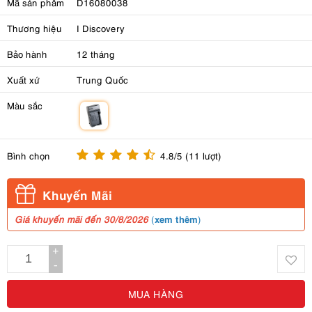
Mã sản phẩm
D16080038
Thương hiệu
I Discovery
Bảo hành
12 tháng
Xuất xứ
Trung Quốc
Màu sắc
m
Bình chọn
4.8/5 (11 lượt)
Khuyến Mãi
xem thêm
Giá khuyến mãi đến 30/8/2026
(
)
+
-
MUA HÀNG