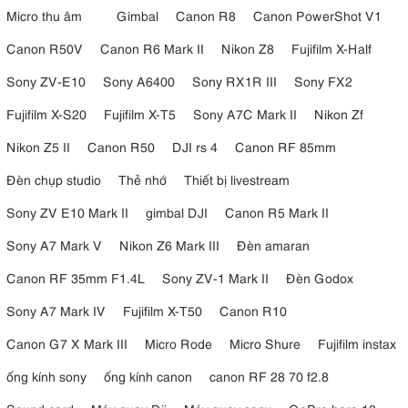
Micro thu âm
Gimbal
Canon R8
Canon PowerShot V1
Canon R50V
Canon R6 Mark II
Nikon Z8
Fujifilm X-Half
Sony ZV-E10
Sony A6400
Sony RX1R III
Sony FX2
Fujifilm X-S20
Fujifilm X-T5
Sony A7C Mark II
Nikon Zf
Nikon Z5 II
Canon R50
DJI rs 4
Canon RF 85mm
Đèn chụp studio
Thẻ nhớ
Thiết bị livestream
Sony ZV E10 Mark II
gimbal DJI
Canon R5 Mark II
Sony A7 Mark V
Nikon Z6 Mark III
Đèn amaran
Canon RF 35mm F1.4L
Sony ZV-1 Mark II
Đèn Godox
Sony A7 Mark IV
Fujifilm X-T50
Canon R10
Canon G7 X Mark III
Micro Rode
Micro Shure
Fujifilm instax
ống kính sony
ống kính canon
canon RF 28 70 f2.8