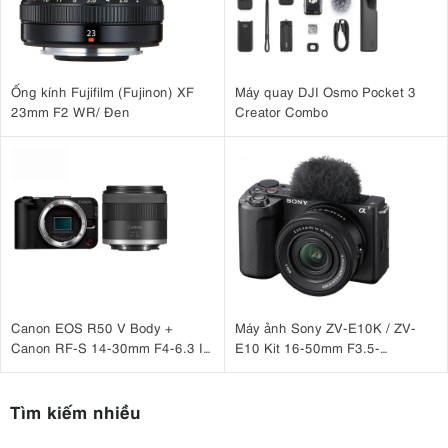
Ống kính Fujifilm (Fujinon) XF
Máy quay DJI Osmo Pocket 3
23mm F2 WR/ Đen
Creator Combo
Canon EOS R50 V Body +
Máy ảnh Sony ZV-E10K / ZV-
Canon RF-S 14-30mm F4-6.3 IS
E10 Kit 16-50mm F3.5-
STM PZ
5.6 OSS II
Tìm kiếm nhiều