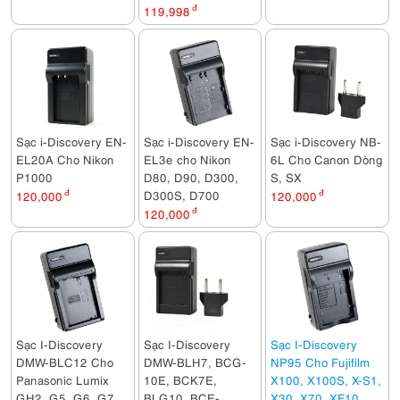
119,998
đ
Sạc i-Discovery EN-
Sạc i-Discovery EN-
Sạc i-Discovery NB-
EL20A Cho Nikon
EL3e cho Nikon
6L Cho Canon Dòng
P1000
D80, D90, D300,
S, SX
D300S, D700
120,000
đ
120,000
đ
120,000
đ
Sạc I-Discovery
Sạc I-Discovery
Sạc I-Discovery
DMW-BLC12 Cho
DMW-BLH7, BCG-
NP95 Cho Fujifilm
Panasonic Lumix
10E, BCK7E,
X100, X100S, X-S1,
GH2, G5, G6, G7,
BLG10, BCE-
X30, X70, XF10