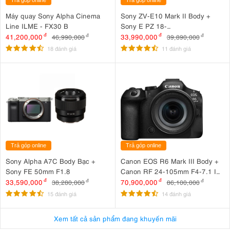
Máy quay Sony Alpha Cinema
Sony ZV-E10 Mark II Body +
Line ILME - FX30 B
Sony E PZ 18-
105mm F4 G OSS
41,200,000
đ
33,990,000
đ
46,990,000
đ
39,890,000
đ
18 đánh giá
11 đánh giá
Trả góp online
Trả góp online
Sony Alpha A7C Body Bạc +
Canon EOS R6 Mark III Body +
Sony FE 50mm F1.8
Canon RF 24-105mm F4-7.1 IS
STM
33,590,000
đ
70,900,000
đ
38,280,000
đ
86,100,000
đ
15 đánh giá
14 đánh giá
Xem tất cả sản phẩm đang khuyến mãi