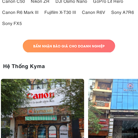
Canon C50
Nikon ZR
DJI Osmo Nano
GoPro Lit Hero
Canon R6 Mark III
Fujifilm X-T30 III
Canon R6V
Sony A7R6
Sony FX5
Hệ Thống Kyma