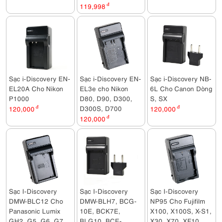
119,998
đ
Sạc i-Discovery EN-
Sạc i-Discovery EN-
Sạc i-Discovery NB-
EL20A Cho Nikon
EL3e cho Nikon
6L Cho Canon Dòng
P1000
D80, D90, D300,
S, SX
D300S, D700
120,000
đ
120,000
đ
120,000
đ
Sạc I-Discovery
Sạc I-Discovery
Sạc I-Discovery
DMW-BLC12 Cho
DMW-BLH7, BCG-
NP95 Cho Fujifilm
Panasonic Lumix
10E, BCK7E,
X100, X100S, X-S1,
GH2, G5, G6, G7,
BLG10, BCE-
X30, X70, XF10