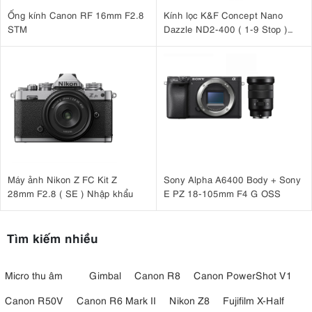
Ống kính Canon RF 16mm F2.8
Kính lọc K&F Concept Nano
STM
Dazzle ND2-400 ( 1-9 Stop )
67mm KF01.2360
Máy ảnh Nikon Z FC Kit Z
Sony Alpha A6400 Body + Sony
28mm F2.8 ( SE ) Nhập khẩu
E PZ 18-105mm F4 G OSS
Tìm kiếm nhiều
Micro thu âm
Gimbal
Canon R8
Canon PowerShot V1
Canon R50V
Canon R6 Mark II
Nikon Z8
Fujifilm X-Half