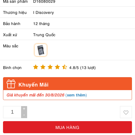
Mã sản phẩm
D16080029
Thương hiệu
I Discovery
Bảo hành
12 tháng
Xuất xứ
Trung Quốc
Màu sắc
m
Bình chọn
4.8/5 (13 lượt)
Khuyến Mãi
xem thêm
Giá khuyến mãi đến 30/8/2026
(
)
+
-
MUA HÀNG