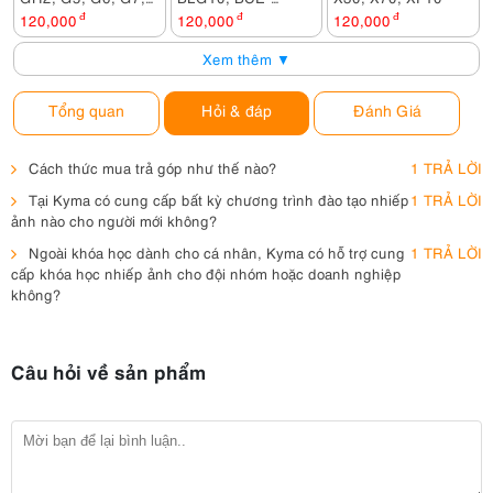
FZ200, FZ1000,
10E, BCF10E
120,000
đ
120,000
đ
120,000
đ
FZ2000, GX8,
Xem thêm ▼
G80...
Tổng quan
Hỏi & đáp
Đánh Giá
Cách thức mua trả góp như thế nào?
1 TRẢ LỜI
Tại Kyma có cung cấp bất kỳ chương trình đào tạo nhiếp
1 TRẢ LỜI
ảnh nào cho người mới không?
Ngoài khóa học dành cho cá nhân, Kyma có hỗ trợ cung
1 TRẢ LỜI
cấp khóa học nhiếp ảnh cho đội nhóm hoặc doanh nghiệp
không?
Câu hỏi về sản phẩm