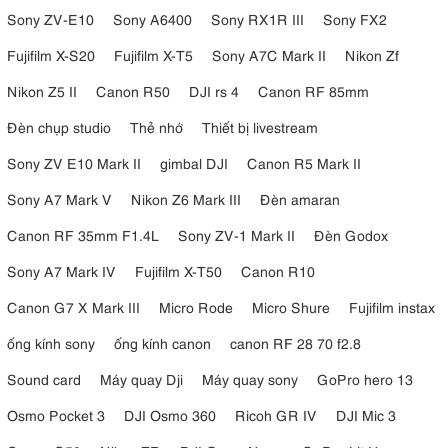
Sony ZV-E10
Sony A6400
Sony RX1R III
Sony FX2
Fujifilm X-S20
Fujifilm X-T5
Sony A7C Mark II
Nikon Zf
Nikon Z5 II
Canon R50
DJI rs 4
Canon RF 85mm
Đèn chụp studio
Thẻ nhớ
Thiết bị livestream
Sony ZV E10 Mark II
gimbal DJI
Canon R5 Mark II
Sony A7 Mark V
Nikon Z6 Mark III
Đèn amaran
Canon RF 35mm F1.4L
Sony ZV-1 Mark II
Đèn Godox
Sony A7 Mark IV
Fujifilm X-T50
Canon R10
Canon G7 X Mark III
Micro Rode
Micro Shure
Fujifilm instax
ống kính sony
ống kính canon
canon RF 28 70 f2.8
Sound card
Máy quay Dji
Máy quay sony
GoPro hero 13
Osmo Pocket 3
DJI Osmo 360
Ricoh GR IV
DJI Mic 3