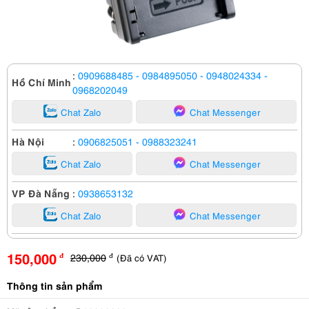
:
0909688485
- 0984895050
- 0948024334
-
Hồ Chí Minh
0968202049
Chat Zalo
Chat Messenger
Hà Nội
:
0906825051
- 0988323241
Chat Zalo
Chat Messenger
VP Đà Nẵng
:
0938653132
Chat Zalo
Chat Messenger
150,000
230,000
(Đã có VAT)
đ
đ
Thông tin sản phẩm