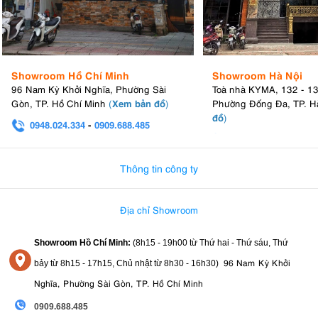
Showroom Hồ Chí Minh
Showroom Hà Nội
96 Nam Kỳ Khởi Nghĩa, Phường Sài
Toà nhà KYMA, 132 - 1
Xem bản đồ
Gòn, TP. Hồ Chí Minh
(
)
Phường Đống Đa, TP. H
đồ
)
0948.024.334
-
0909.688.485
0982.580.303
-
0938
Thông tin công ty
Địa chỉ Showroom
Showroom Hồ Chí Minh:
(8h15 - 19h00 từ
Thứ hai - Thứ sáu, Thứ
96 Nam Kỳ Khởi
bảy từ
8h15 - 17h15,
Chủ nhật từ 8
h30 - 16h30
)
Nghĩa, Phường Sài Gòn, TP. Hồ Chí Minh
0909.688.485