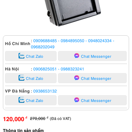
:
0909688485
- 0984895050
- 0948024334
-
Hồ Chí Minh
0968202049
Chat Zalo
Chat Messenger
Hà Nội
:
0906825051
- 0988323241
Chat Zalo
Chat Messenger
VP Đà Nẵng
:
0938653132
Chat Zalo
Chat Messenger
120,000
270,000
(Đã có VAT)
đ
đ
Thông tin sản phẩm