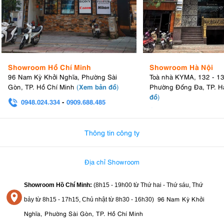
Showroom Hồ Chí Minh
Showroom Hà Nội
96 Nam Kỳ Khởi Nghĩa, Phường Sài
Toà nhà KYMA, 132 - 1
Xem bản đồ
Gòn, TP. Hồ Chí Minh
(
)
Phường Đống Đa, TP. H
đồ
)
0948.024.334
-
0909.688.485
0982.580.303
-
0938
Thông tin công ty
Địa chỉ Showroom
Showroom Hồ Chí Minh:
(8h15 - 19h00 từ
Thứ hai - Thứ sáu, Thứ
96 Nam Kỳ Khởi
bảy từ
8h15 - 17h15,
Chủ nhật từ 8
h30 - 16h30
)
Nghĩa, Phường Sài Gòn, TP. Hồ Chí Minh