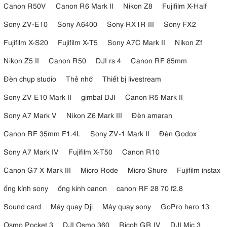
Canon R50V
Canon R6 Mark II
Nikon Z8
Fujifilm X-Half
Sony ZV-E10
Sony A6400
Sony RX1R III
Sony FX2
Fujifilm X-S20
Fujifilm X-T5
Sony A7C Mark II
Nikon Zf
Nikon Z5 II
Canon R50
DJI rs 4
Canon RF 85mm
Đèn chụp studio
Thẻ nhớ
Thiết bị livestream
Sony ZV E10 Mark II
gimbal DJI
Canon R5 Mark II
Sony A7 Mark V
Nikon Z6 Mark III
Đèn amaran
Canon RF 35mm F1.4L
Sony ZV-1 Mark II
Đèn Godox
Sony A7 Mark IV
Fujifilm X-T50
Canon R10
Canon G7 X Mark III
Micro Rode
Micro Shure
Fujifilm instax
ống kính sony
ống kính canon
canon RF 28 70 f2.8
Sound card
Máy quay Dji
Máy quay sony
GoPro hero 13
Osmo Pocket 3
DJI Osmo 360
Ricoh GR IV
DJI Mic 3