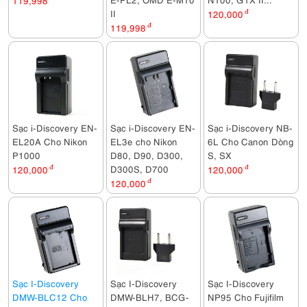
II
120,000
đ
119,998
đ
Sạc i-Discovery EN-
Sạc i-Discovery EN-
Sạc i-Discovery NB-
EL20A Cho Nikon
EL3e cho Nikon
6L Cho Canon Dòng
P1000
D80, D90, D300,
S, SX
D300S, D700
120,000
đ
120,000
đ
120,000
đ
Sạc I-Discovery
Sạc I-Discovery
Sạc I-Discovery
DMW-BLC12 Cho
DMW-BLH7, BCG-
NP95 Cho Fujifilm