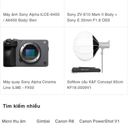
Máy ảnh Sony Alpha ILCE-6400
Sony ZV-E10 Mark II Body +
/ A6400 Body/ Đen
Sony E 35mm F1.8 OSS
Máy quay Sony Alpha Cinema
Softbox cầu K&F Concept 85cm
Line ILME - FX50
KF18.0009V1
Tìm kiếm nhiều
Micro thu âm
Gimbal
Canon R8
Canon PowerShot V1