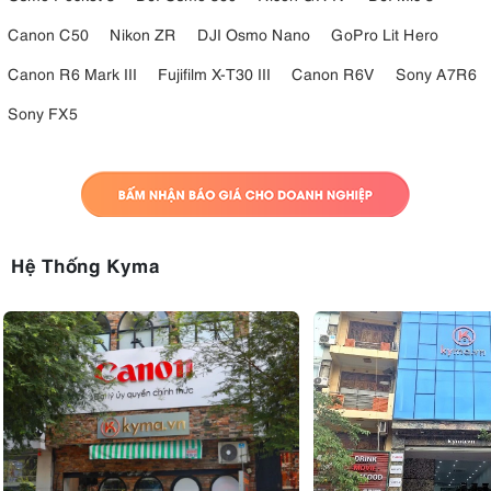
Canon C50
Nikon ZR
DJI Osmo Nano
GoPro Lit Hero
Canon R6 Mark III
Fujifilm X-T30 III
Canon R6V
Sony A7R6
Sony FX5
Hệ Thống Kyma