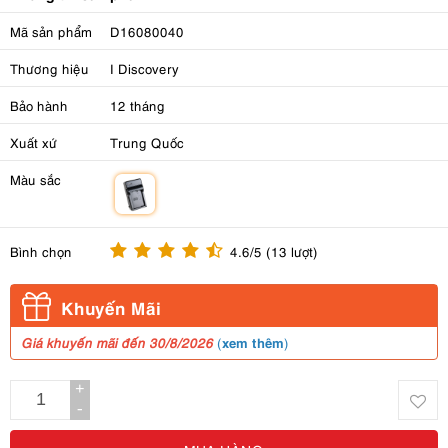
Mã sản phẩm
D16080040
Thương hiệu
I Discovery
Bảo hành
12 tháng
Xuất xứ
Trung Quốc
Màu sắc
m
Bình chọn
4.6/5 (13 lượt)
Khuyến Mãi
xem thêm
Giá khuyến mãi đến 30/8/2026
(
)
+
-