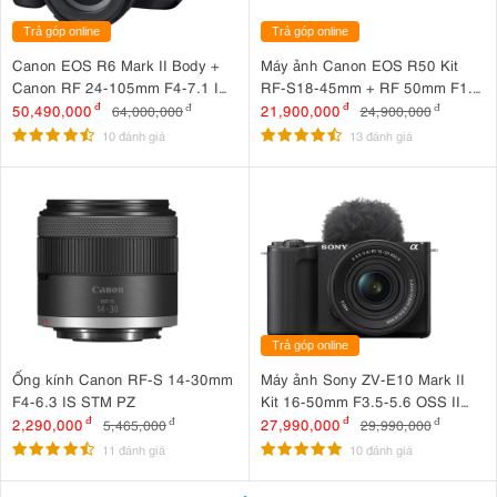
Trả góp online
Trả góp online
Canon EOS R6 Mark II Body +
Máy ảnh Canon EOS R50 Kit
Canon RF 24-105mm F4-7.1 IS
RF-S18-45mm + RF 50mm F1.8
STM
STM
50,490,000
đ
21,900,000
đ
64,000,000
đ
24,900,000
đ
10 đánh giá
13 đánh giá
Trả góp online
Ống kính Canon RF-S 14-30mm
Máy ảnh Sony ZV-E10 Mark II
F4-6.3 IS STM PZ
Kit 16-50mm F3.5-5.6 OSS II
Đen
2,290,000
đ
27,990,000
đ
5,465,000
đ
29,990,000
đ
11 đánh giá
10 đánh giá