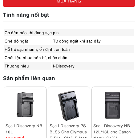
MUA HÀNG
Tính năng nổi bật
Có đèn báo khi đang sạc pin
Chế độ ngắt
Tự động ngắt khi sạc đầy
Hỗ trợ sạc nhanh, ổn định, an toàn
Chất liệu nhựa bền bỉ, chắc chắn
Thương hiệu
I-Discovery
Sản phẩm liên quan
Sạc i-Discovery NB-
Sạc i-Discovery PS-
Sạc i-Discovery NB-
10L
BLS5 Cho Olympus
12L/13L cho Canon
E-PL2, OMD E-M10
N100, G1X II...
119,998
đ