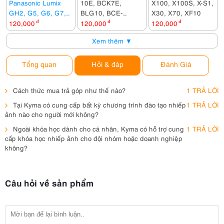
Panasonic Lumix
10E, BCK7E,
X100, X100S, X-S1,
GH2, G5, G6, G7,
BLG10, BCE-
X30, X70, XF10
FZ200, FZ1000,
10E, BCF10E
120,000
đ
120,000
đ
120,000
đ
FZ2000, GX8,
Xem thêm ▼
G80...
Tổng quan
Hỏi & đáp
Đánh Giá
Cách thức mua trả góp như thế nào?
1 TRẢ LỜI
Tại Kyma có cung cấp bất kỳ chương trình đào tạo nhiếp
1 TRẢ LỜI
ảnh nào cho người mới không?
Ngoài khóa học dành cho cá nhân, Kyma có hỗ trợ cung
1 TRẢ LỜI
cấp khóa học nhiếp ảnh cho đội nhóm hoặc doanh nghiệp
không?
Câu hỏi về sản phẩm