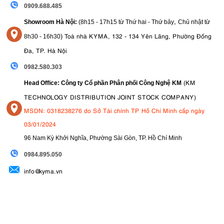
0909.688.485
,
Showroom Hà Nội:
(8h15 - 17h15 từ Thứ hai - Thứ bảy
Chủ nhật từ
)
Toà nhà KYMA, 132 - 134 Yên Lãng, Phường Đống
8
h30 - 16h30
Đa, TP. Hà Nội
0982.580.303
(KM
Head Office: Công ty Cổ phần Phân phối Công Nghệ KM
TECHNOLOGY DISTRIBUTION JOINT STOCK COMPANY)
MSDN: 0318238276 do Sở Tài chính TP Hồ Chí Minh cấp ngày
03/01/2024
96 Nam Kỳ Khởi Nghĩa, Phường Sài Gòn, TP. Hồ Chí Minh
09
84.895.050
info@kyma.vn