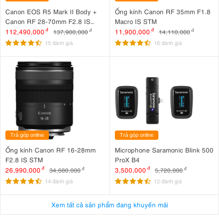
Canon EOS R5 Mark II Body +
Ống kính Canon RF 35mm F1.8
Canon RF 28-70mm F2.8 IS
Macro IS STM
STM
112,490,000
đ
11,900,000
đ
137,900,000
đ
14,110,000
đ
15 đánh giá
16 đánh giá
Trả góp online
Trả góp online
Ống kính Canon RF 16-28mm
Microphone Saramonic Blink 500
F2.8 IS STM
ProX B4
26,990,000
đ
3,500,000
đ
34,680,000
đ
5,720,000
đ
14 đánh giá
12 đánh giá
Xem tất cả sản phẩm đang khuyến mãi