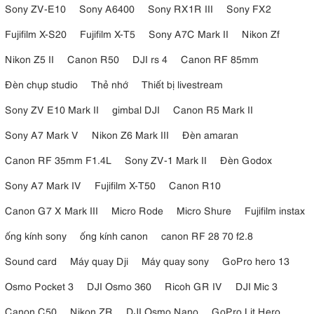
Sony ZV-E10
Sony A6400
Sony RX1R III
Sony FX2
Fujifilm X-S20
Fujifilm X-T5
Sony A7C Mark II
Nikon Zf
Nikon Z5 II
Canon R50
DJI rs 4
Canon RF 85mm
Đèn chụp studio
Thẻ nhớ
Thiết bị livestream
Sony ZV E10 Mark II
gimbal DJI
Canon R5 Mark II
Sony A7 Mark V
Nikon Z6 Mark III
Đèn amaran
Canon RF 35mm F1.4L
Sony ZV-1 Mark II
Đèn Godox
Sony A7 Mark IV
Fujifilm X-T50
Canon R10
Canon G7 X Mark III
Micro Rode
Micro Shure
Fujifilm instax
ống kính sony
ống kính canon
canon RF 28 70 f2.8
Sound card
Máy quay Dji
Máy quay sony
GoPro hero 13
Osmo Pocket 3
DJI Osmo 360
Ricoh GR IV
DJI Mic 3
Canon C50
Nikon ZR
DJI Osmo Nano
GoPro Lit Hero