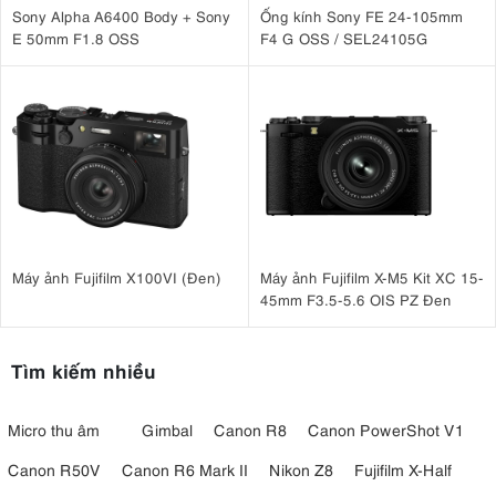
Sony Alpha A6400 Body + Sony
Ống kính Sony FE 24-105mm
E 50mm F1.8 OSS
F4 G OSS / SEL24105G
Máy ảnh Fujifilm X100VI (Đen)
Máy ảnh Fujifilm X-M5 Kit XC 15-
45mm F3.5-5.6 OIS PZ Đen
Tìm kiếm nhiều
Micro thu âm
Gimbal
Canon R8
Canon PowerShot V1
Canon R50V
Canon R6 Mark II
Nikon Z8
Fujifilm X-Half