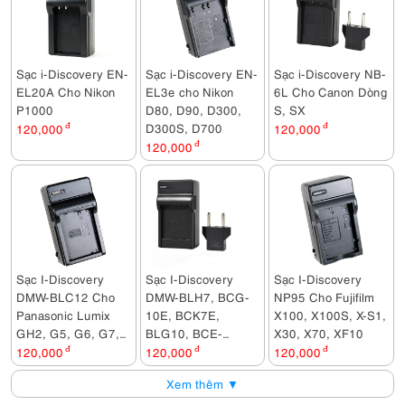
Sạc i-Discovery EN-
Sạc i-Discovery EN-
Sạc i-Discovery NB-
EL20A Cho Nikon
EL3e cho Nikon
6L Cho Canon Dòng
P1000
D80, D90, D300,
S, SX
D300S, D700
120,000
đ
120,000
đ
120,000
đ
Sạc I-Discovery
Sạc I-Discovery
Sạc I-Discovery
DMW-BLC12 Cho
DMW-BLH7, BCG-
NP95 Cho Fujifilm
Panasonic Lumix
10E, BCK7E,
X100, X100S, X-S1,
GH2, G5, G6, G7,
BLG10, BCE-
X30, X70, XF10
FZ200, FZ1000,
10E, BCF10E
120,000
đ
120,000
đ
120,000
đ
FZ2000, GX8,
Xem thêm ▼
G80...