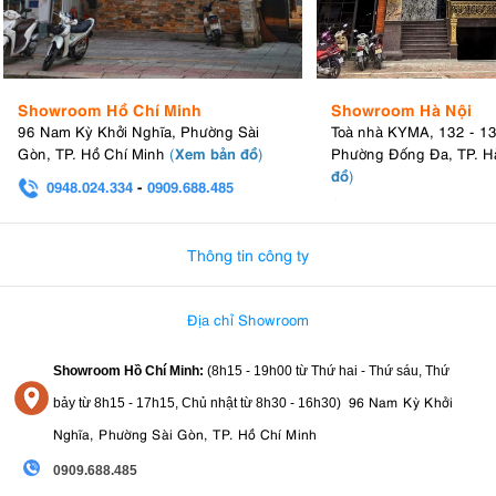
Showroom Hồ Chí Minh
Showroom Hà Nội
96 Nam Kỳ Khởi Nghĩa, Phường Sài
Toà nhà KYMA, 132 - 1
Xem bản đồ
Gòn, TP. Hồ Chí Minh
(
)
Phường Đống Đa, TP. H
đồ
)
0948.024.334
-
0909.688.485
0982.580.303
-
0938
Thông tin công ty
Địa chỉ Showroom
Showroom Hồ Chí Minh:
(8h15 - 19h00 từ
Thứ hai - Thứ sáu, Thứ
96 Nam Kỳ Khởi
bảy từ
8h15 - 17h15,
Chủ nhật từ 8
h30 - 16h30
)
Nghĩa, Phường Sài Gòn, TP. Hồ Chí Minh
0909.688.485