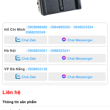
:
0909688485
- 0984895050
- 0948024334
-
Hồ Chí Minh
0968202049
Chat Zalo
Chat Messenger
Hà Nội
:
0906825051
- 0988323241
Chat Zalo
Chat Messenger
VP Đà Nẵng
:
0938653132
Chat Zalo
Chat Messenger
Liên hệ
Thông tin sản phẩm