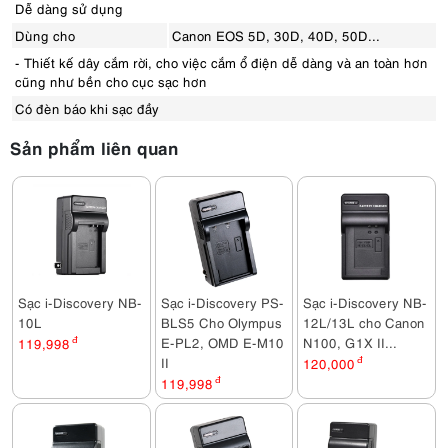
Dễ dàng sử dụng
Dùng cho
Canon EOS 5D, 30D, 40D, 50D...
- Thiết kế dây cắm rời, cho việc cắm ổ điện dễ dàng và an toàn hơn
cũng như bền cho cục sạc hơn
Có đèn báo khi sạc đầy
Sản phẩm liên quan
Sạc i-Discovery NB-
Sạc i-Discovery PS-
Sạc i-Discovery NB-
10L
BLS5 Cho Olympus
12L/13L cho Canon
E-PL2, OMD E-M10
N100, G1X II...
119,998
đ
II
120,000
đ
119,998
đ