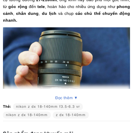
từ
góc rộng
đến
tele
, hoàn hảo cho nhiều ứng dụng như
phong
cảnh
,
chân dung
,
du lịch
và chụp
các chủ thể chuyển động
nhanh.
Đọc thêm ▼
Thẻ:
nikon z dx 18-140mm f3.5-6.3 vr
2. Các tính năng chính của Nikon Nikkor Z
nikon z dx 18-140mm
z dx 18-140mm
DX 18-140mm F3.5-6.3 VR
Sản phẩm đang khuyến mãi
Dải tiêu cự rộng 18-140mm cho khả năng linh hoạt hoàn