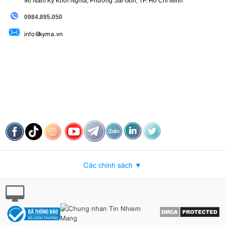
96 Nam Kỳ Khởi Nghĩa, Phường Sài Gòn, TP. Hồ Chí Minh
động.
09
84.895.050
info@kyma.vn
Các chính sách ▼