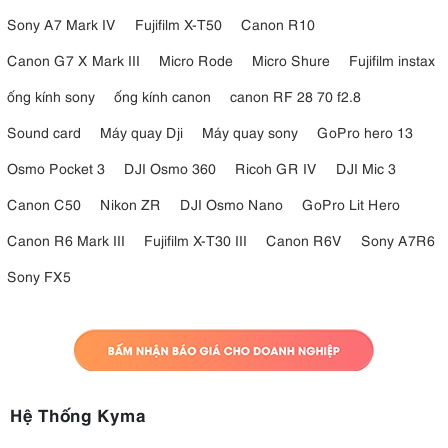
tiêu cự dài hơn.
Sony A7 Mark IV
Fujifilm X-T50
Canon R10
Canon G7 X Mark III
Micro Rode
Micro Shure
Fujifilm instax
ống kính sony
ống kính canon
canon RF 28 70 f2.8
Sound card
Máy quay Dji
Máy quay sony
GoPro hero 13
Osmo Pocket 3
DJI Osmo 360
Ricoh GR IV
DJI Mic 3
Canon C50
Nikon ZR
DJI Osmo Nano
GoPro Lit Hero
Canon R6 Mark III
Fujifilm X-T30 III
Canon R6V
Sony A7R6
Sony FX5
Hệ Thống Kyma
4.6. Khả năng chụp cận cảnh ấn tượng