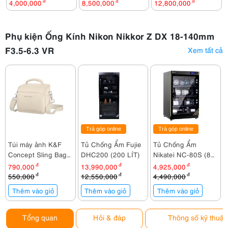
4,000,000
đ
8,500,000
đ
12,800,000
đ
Phụ kiện Ống Kính Nikon Nikkor Z DX 18-140mm
F3.5-6.3 VR
Xem tất cả
Trả góp online
Trả góp online
Túi máy ảnh K&F
Tủ Chống Ẩm Fujie
Tủ Chống Ẩm
Concept Sling Bag
DHC200 (200 LÍT)
Nikatei NC-80S (80
KF13.179V3
lít)
790,000
đ
13,990,000
đ
4,925,000
đ
550,000
đ
12,550,000
đ
4,490,000
đ
Thêm vào giỏ
Thêm vào giỏ
Thêm vào giỏ
Tổng quan
Hỏi & đáp
Thông số kỹ thuật