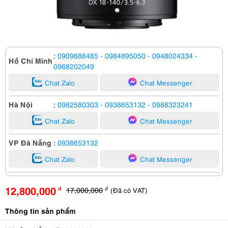
:
0909688485
- 0984895050
- 0948024334
-
Hồ Chí Minh
0968202049
Chat Zalo
Chat Messenger
Hà Nội
:
0982580303
- 0938653132
- 0988323241
Chat Zalo
Chat Messenger
VP Đà Nẵng
:
0938653132
Chat Zalo
Chat Messenger
12,800,000
17,000,000
(Đã có VAT)
đ
đ
Thông tin sản phẩm